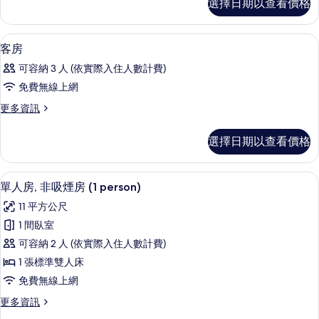
選擇日期以查看價格
房
有
的
相
詳
羽絨被、書桌、遮光布/窗簾、免費無
顯
3
情
客房
片
示
可容納 3 人 (依實際入住人數計費)
客
免費無線上網
房
更
更多資訊
的
多
所
客
選擇日期以查看價格
房
有
的
相
詳
單人房, 非吸煙房 (1 person) | 
顯
12
情
單人房, 非吸煙房 (1 person)
片
示
11 平方公尺
單
1 間臥室
人
可容納 2 人 (依實際入住人數計費)
房,
1 張標準雙人床
非
免費無線上網
吸
更
更多資訊
煙
多