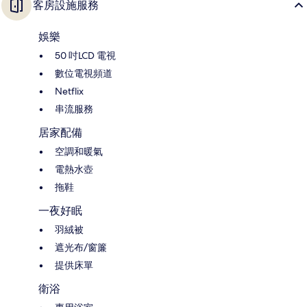
客房設施服務
娛樂
50 吋LCD 電視
數位電視頻道
Netflix
串流服務
居家配備
空調和暖氣
電熱水壺
拖鞋
一夜好眠
羽絨被
遮光布/窗簾
提供床單
衛浴