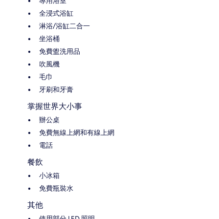
專用浴室
全浸式浴缸
淋浴/浴缸二合一
坐浴桶
免費盥洗用品
吹風機
毛巾
牙刷和牙膏
掌握世界大小事
辦公桌
免費無線上網和有線上網
電話
餐飲
小冰箱
免費瓶裝水
其他
使用部分 LED 照明