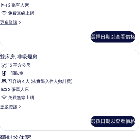
雙
片
詳
2 張單人床
床
情
免費無線上網
房,
更
更多資訊
非
多
吸
豪
選擇日期以查看價格
華
煙
雙
房
床
雙床房, 非吸煙房 | 羽絨被、書桌、遮
顯
12
房,
雙床房, 非吸煙房
的
示
非
所
15 平方公尺
吸
雙
煙
有
1 間臥室
床
房
相
可容納 4 人 (依實際入住人數計費)
的
房,
詳
片
2 張單人床
非
情
免費無線上網
吸
更
更多資訊
煙
多
房
雙
選擇日期以查看價格
床
的
房,
所
非
類似的住宿