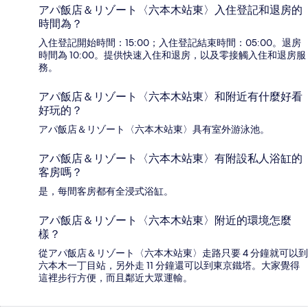
アパ飯店＆リゾート〈六本木站東〉入住登記和退房的
時間為？
入住登記開始時間：15:00；入住登記結束時間：05:00。退房
時間為 10:00。提供快速入住和退房，以及零接觸入住和退房服
務。
アパ飯店＆リゾート〈六本木站東〉和附近有什麼好看
好玩的？
アパ飯店＆リゾート〈六本木站東〉具有室外游泳池。
アパ飯店＆リゾート〈六本木站東〉有附設私人浴缸的
客房嗎？
是，每間客房都有全浸式浴缸。
アパ飯店＆リゾート〈六本木站東〉附近的環境怎麼
樣？
從アパ飯店＆リゾート〈六本木站東〉走路只要 4 分鐘就可以到
六本木一丁目站，另外走 11 分鐘還可以到東京鐵塔。大家覺得
這裡步行方便，而且鄰近大眾運輸。