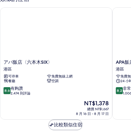
吸
有
煙
アパ飯店〈六本木SIX〉
APA飯
相
房
的
片
詳
情
ア
APA
アパ飯店〈六本木SIX〉
APA
パ
飯
港區
港區
飯
店
可停車
免費無線上網
免費無
店
〈六
餐廳
空調
24 
〈六
本
本
木
8.6
8.2
有夠讚
非常
8.6
8.2
木
站
分，
分，
2,474 則評論
1,0
SIX〉
前〉
滿
滿
現
NT$1,378
港
港
分
分
在
區
區
10
10
總價 NT$1,667
價
8 月 16 日 - 8 月 17 日
分，
分，
格
有
非
為
比較類似住宿
夠
常
NT$1,378
讚，
好，