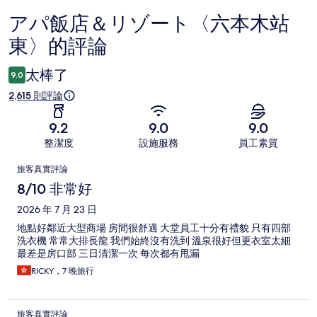
アパ飯店＆リゾート〈六本木站
評
東〉的評論
論
太棒了
9.0
2,615 則評論
9.2
9.0
9.0
整潔度
設施服務
員工素質
評
旅客真實評論
論
8/10 非常好
2026 年 7 月 23 日
地點好鄰近大型商場 房間很舒適 大堂員工十分有禮貌 只有四部
洗衣機 常常大排長龍 我們始終沒有洗到 溫泉很好但更衣室太細
最差是房口部 三日清潔一次 每次都有甩漏
RICKY，7 晚旅行
旅客真實評論