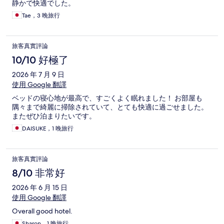
静かで快適でした。
Tae，3 晚旅行
旅客真實評論
10/10 好極了
2026 年 7 月 9 日
使用 Google 翻譯
ベッドの寝心地が最高で、すごくよく眠れました！ お部屋も
隅々まで綺麗に掃除されていて、とても快適に過ごせました。
またぜひ泊まりたいです。
DAISUKE，1 晚旅行
旅客真實評論
8/10 非常好
2026 年 6 月 15 日
使用 Google 翻譯
Overall good hotel.
Sharon，1 晚旅行