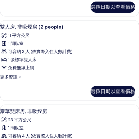
房
單
選擇日期以查看價格
人
(1
房,
person)
非
雙人房, 非吸煙房 (2 people) |
顯
的
12
吸
雙人房, 非吸煙房 (2 people)
示
煙
所
11 平方公尺
房
雙
有
(1
1 間臥室
人
person)
相
可容納 3 人 (依實際入住人數計費)
的
房,
片
詳
1 張標準雙人床
非
情
免費無線上網
吸
更
更多資訊
煙
多
房
雙
選擇日期以查看價格
人
(2
房,
people)
非
豪華雙床房, 非吸煙房 | 羽絨被、書
顯
的
12
吸
豪華雙床房, 非吸煙房
示
煙
所
23 平方公尺
房
豪
有
(2
1 間臥室
華
people)
相
可容納 4 人 (依實際入住人數計費)
的