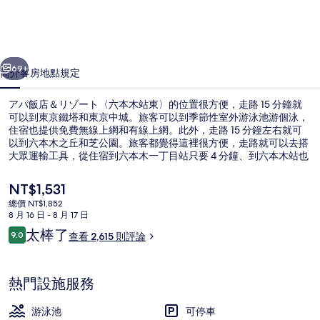
リ
ゾ
一個
下一個
ー
69+
簡介
客房
地點
規定
ト
アパ飯店＆リゾート〈六本木站東〉的位置很方便，走路 15 分鐘就
〈六
可以到東京鐵塔和東京中城。旅客可以到季節性室外游泳池游個泳，
住宿也提供免費無線上網和有線上網。此外，走路 15 分鐘左右就可
本
以到六本木之丘和芝公園。旅客都覺得這裡很方便，走路就可以去搭
木
大眾運輸工具，從住宿到六本木一丁目站只要 4 分鐘、到六本木站也
只要 7 分鐘。
站
目
NT$1,531
前
東〉
總價 NT$1,852
的
8 月 16 日 - 8 月 17 日
大廳
的
價
評
太棒了
9.0
查看 2,615 則評論
格
9.0 分，滿分 10 分，
相
論
是
NT$1,531
片
熱門設施服務
集
游泳池
可停車