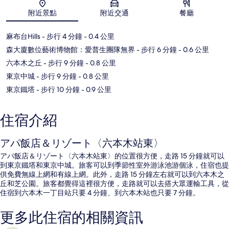
地圖
附近景點
附近交通
餐廳
麻布台Hills
- 步行 4 分鐘
- 0.4 公里
森大廈數位藝術博物館：愛普生團隊無界
- 步行 6 分鐘
- 0.6 公里
六本木之丘
- 步行 9 分鐘
- 0.8 公里
東京中城
- 步行 9 分鐘
- 0.8 公里
東京鐵塔
- 步行 10 分鐘
- 0.9 公里
住宿介紹
アパ飯店＆リゾート〈六本木站東〉
アパ飯店＆リゾート〈六本木站東〉的位置很方便，走路 15 分鐘就可以
到東京鐵塔和東京中城。旅客可以到季節性室外游泳池游個泳，住宿也提
供免費無線上網和有線上網。此外，走路 15 分鐘左右就可以到六本木之
丘和芝公園。旅客都覺得這裡很方便，走路就可以去搭大眾運輸工具，從
住宿到六本木一丁目站只要 4 分鐘、到六本木站也只要 7 分鐘。
更多此住宿的相關資訊