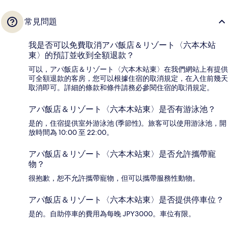
常見問題
我是否可以免費取消アパ飯店＆リゾート〈六本木站
東〉的預訂並收到全額退款？
可以，アパ飯店＆リゾート〈六本木站東〉在我們網站上有提供
可全額退款的客房，您可以根據住宿的取消規定，在入住前幾天
取消即可。詳細的條款和條件請務必參閱住宿的取消規定。
アパ飯店＆リゾート〈六本木站東〉是否有游泳池？
是的，住宿提供室外游泳池 (季節性)。旅客可以使用游泳池，開
放時間為 10:00 至 22:00。
アパ飯店＆リゾート〈六本木站東〉是否允許攜帶寵
物？
很抱歉，恕不允許攜帶寵物，但可以攜帶服務性動物。
アパ飯店＆リゾート〈六本木站東〉是否提供停車位？
是的。自助停車的費用為每晚 JPY3000。車位有限。