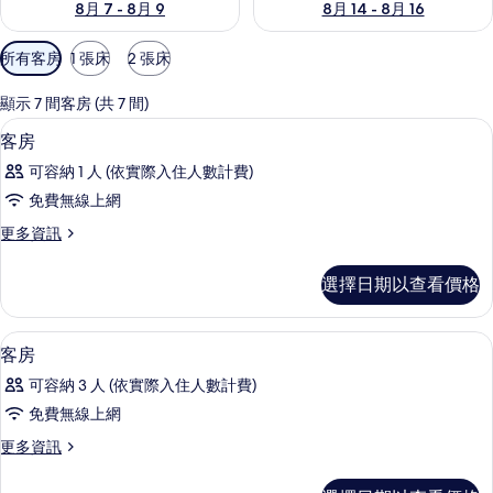
8月 7 - 8月 9
8月 14 - 8月 16
可
所有客房
1 張床
2 張床
用
的
顯示 7 間客房 (共 7 間)
客
羽絨被、書桌、遮光布/窗簾、免費無
顯
4
客房
房
示
篩
可容納 1 人 (依實際入住人數計費)
客
選
免費無線上網
房
條
更
更多資訊
的
件
多
所
客
選擇日期以查看價格
房
有
的
相
詳
羽絨被、書桌、遮光布/窗簾、免費無
顯
4
情
客房
片
示
可容納 3 人 (依實際入住人數計費)
客
免費無線上網
房
更
更多資訊
的
多
所
客