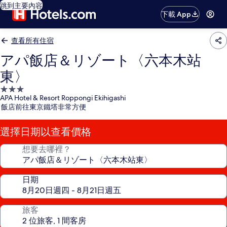
跳到主要內容
下載 App
查看所有住宿
アパ飯店＆リゾート〈六本木站
東〉
3.0
APA Hotel & Resort Roppongi Ekihigashi
星
飯店前往東京鐵塔非常方便
級
住
選擇日期以查看價格
宿
想要去哪裡？
日期
旅客