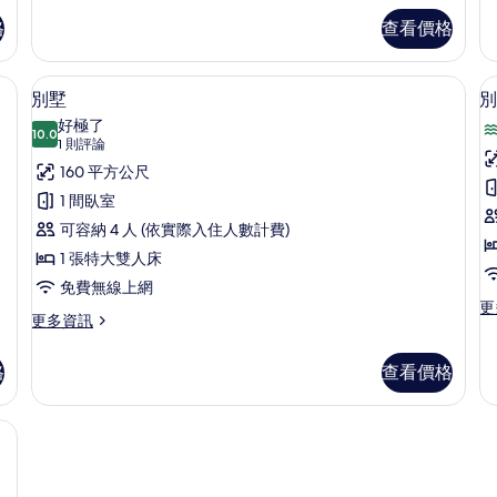
詳
格
查看價格
情
Villa | 高級寢具、迷你吧、客房內保險箱、書桌
別墅 | 高級寢具、迷你吧、客房內保險
顯
10
別墅
別
示
好極了
10.0
10.0 分，滿分 10 分
別
(1
1 則評論
則
墅
160 平方公尺
評
的
1 間臥室
論)
所
可容納 4 人 (依實際入住人數計費)
有
1 張特大雙人床
相
免費無線上網
更
更
片
更
更多資訊
多
多
別
別
墅
格
查看價格
墅
的
的
詳
詳
情
m Oceanfront Residence) | 高級寢具、迷你吧、客房內保險箱、書桌
情