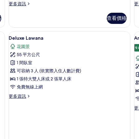
更
更
更多資訊
更
多
多
客
客
格
查看價格
房
房
的
的
詳
詳
Deluxe Lawana | 高級寢具、迷
顯
9
情
情
Deluxe Lawana
An
示
花園景
9.
Deluxe
A
55 平方公尺
Lawana
P
1 間臥室
S
的
可容納 3 人 (依實際入住人數計費)
所
1 張特大雙人床或 2 張單人床
有
免費無線上網
相
更
更多資訊
片
多
Deluxe
更
更
Lawana
多
的
An
詳
Po
情
Su
的