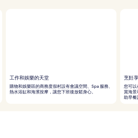
工作和娛樂的天堂
烹飪
購物和娛樂區的商務度假村設有會議空間、Spa 服務、
您可以
熱水浴缸和海濱按摩，讓您下班後放鬆身心。
賞海景
助早餐