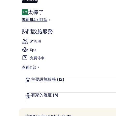
評
太棒了
9.2
9.2 分，滿分 10 分，
論
室外游泳池，
查看 514 則評論
熱門設施服務
游泳池
Spa
免費停車
查看全部
主要設施服務
(12)
有家的溫度
(6)