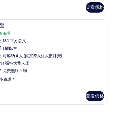
查看價格
箱、書桌
別墅 | 高級寢具、迷你吧、客房內保險箱、書
顯
16
墅
示
海景
別
160 平方公尺
墅
1 間臥室
的
可容納 4 人 (依實際入住人數計費)
所
1 張特大雙人床
有
免費無線上網
相
多資訊
片
查看價格