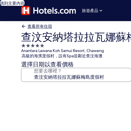
跳到主要內容
旅遊產品
查看所有住宿
查汶安納塔拉拉瓦娜蘇
5.0
Anantara Lawana Koh Samui Resort, Chaweng
星
高級的海濱度假村，設有Spa並鄰近查汶海灘
級
選擇日期以查看價格
住
想要去哪裡？
宿
查
汶
安
納
塔