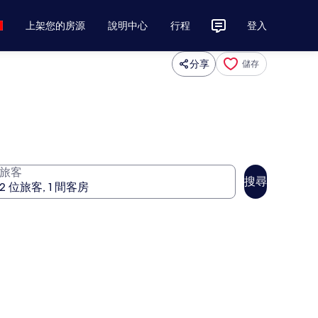
上架您的房源
說明中心
行程
登入
分享
儲存
旅客
搜尋