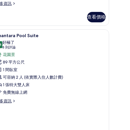
多資訊
查看價格
你吧、客房內保險箱、書桌
Anantara Pool Suite | 高級寢具、迷你
顯
5
antara Pool Suite
示
好極了
8
nantara
9.8 分，滿分 10 分
(8
8 則評論
ool
則
花園景
評
uite
89 平方公尺
論)
的
1 間臥室
所
可容納 2 人 (依實際入住人數計費)
有
1 張特大雙人床
相
免費無線上網
片
多資訊
antara
ol
ite