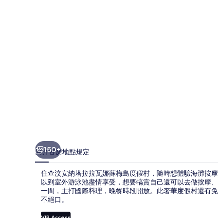
拉
拉
瓦
娜
蘇
梅
島
度
假
村
150+
簡介
客房
地點
規定
的
住查汶安納塔拉拉瓦娜蘇梅島度假村，隨時想體驗海灘按摩都
相
以到室外游泳池盡情享受，想要犒賞自己還可以去做按摩、敷體療
一間，主打國際料理，晚餐時段開放。此奢華度假村還有免
片
不絕口。
集
VIP Access