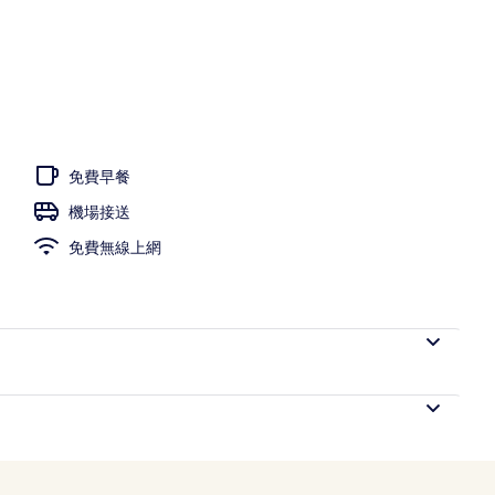
提供免費遮陽小屋和泳池遮陽傘
免費早餐
機場接送
免費無線上網