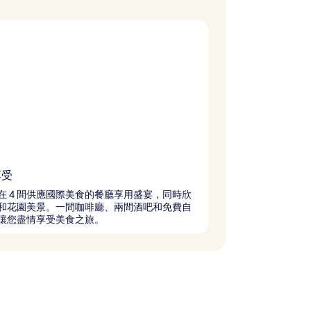
享受
在 4 間供應國際美食的餐廳享用盛宴，同時欣
和花園美景。一間咖啡廳、兩間酒吧和免費自
讓您盡情享受美食之旅。