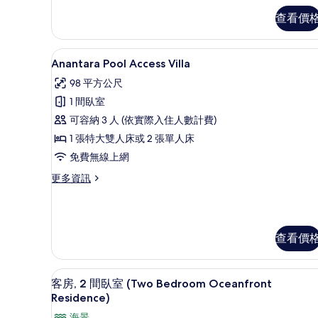
客
查看價
房
的
詳
Anantara Pool Access 
顯
16
情
Anantara Pool Access Villa
示
98 平方公尺
Anantara
1 間臥室
Pool
可容納 3 人 (依實際入住人數計費)
Access
1 張特大雙人床或 2 張單人床
Villa
的
免費無線上網
所
更
更多資訊
多
有
Anantara
相
Pool
Access
片
查看價
Villa
的
詳
客房, 2 間臥室 (Two Bedroo
顯
情
6
客房, 2 間臥室 (Two Bedroom Oceanfront
示
Residence)
客
海景