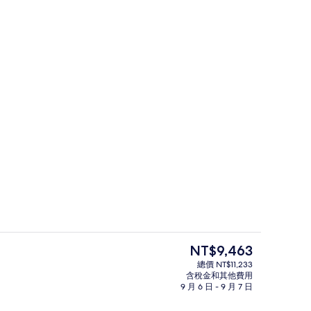
鳥瞰角度
 提交者：Flying The Nest
目
NT$9,463
前
總價 NT$11,233
的
含稅金和其他費用
5 間餐廳；供應早餐、午餐、晚餐和早
價
9 月 6 日 - 9 月 7 日
格
是