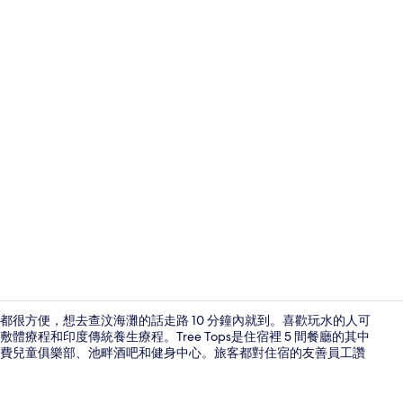
旅遊達人影片 -
很方便，想去查汶海灘的話走路 10 分鐘內就到。喜歡玩水的人可
程和印度傳統養生療程。Tree Tops是住宿裡 5 間餐廳的其中
費兒童俱樂部、池畔酒吧和健身中心。旅客都對住宿的友善員工讚
住宿正面