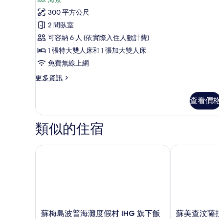
房,
300 平方公尺
2
2 間臥室
間
可容納 6 人 (依實際入住人數計費)
臥
1 張特大雙人床和 1 張加大雙人床
室
免費無線上網
(Two
更
更多資訊
Bedroom
多
Oceanfront
客
查看價
Residence)
房,
2
的
間
類似的住宿
所
臥
室
有
(Two
蘇梅島波普海灘度假村 IHG 旗下飯店
蘇美查汶薩拉
相
Bedroom
Oceanfront
片
Residence)
的
詳
情
蘇
蘇
蘇梅島波普海灘度假村 IHG 旗下飯
蘇美查汶薩