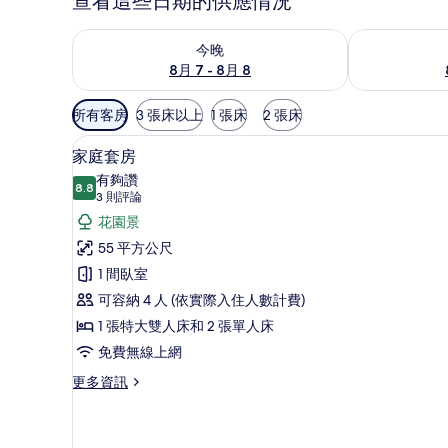
查看這些日期的供應情況
查看今晚 (8月 7 - 8月 8) 的供應情況
查看明天 (8月 
今晚
8月 7 - 8月 8
可
所有客房
3 張床以上
1 張床
2 張床
用
家庭套房 | 花園景
顯
的
5
家庭套房
示
客
有夠讚
8.8
房
8.8 分，滿分 10 分
家
(3
3 則評論
篩
則
庭
花園景
選
評
套
55 平方公尺
條
論)
房
1 間臥室
件
的
可容納 4 人 (依實際入住人數計費)
所
1 張特大雙人床和 2 張單人床
有
免費無線上網
相
更
更多資訊
多
片
家
庭