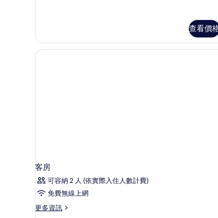
套
房
的
查看價
詳
情
客房
可容納 2 人 (依實際入住人數計費)
免費無線上網
更
更多資訊
多