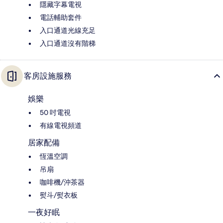
隱藏字幕電視
電話輔助套件
入口通道光線充足
入口通道沒有階梯
客房設施服務
娛樂
50 吋電視
有線電視頻道
居家配備
恆溫空調
吊扇
咖啡機/沖茶器
熨斗/熨衣板
一夜好眠