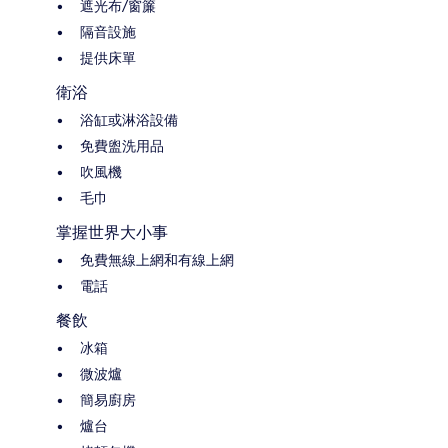
遮光布/窗簾
隔音設施
提供床單
衛浴
浴缸或淋浴設備
免費盥洗用品
吹風機
毛巾
掌握世界大小事
免費無線上網和有線上網
電話
餐飲
冰箱
微波爐
簡易廚房
爐台