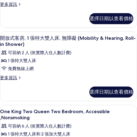
張
更
更多資訊
加
多
套
大
選擇日期以查看價格
房,
雙
2
人
張
客房內保險箱、遮光布/窗簾、隔音、熨
顯
12
加
開放式客房, 1 張特大雙人床, 無障礙 (Mobility & Hearing, Roll-
床,
示
大
in Shower)
無
雙
開
可容納 2 人 (依實際入住人數計費)
人
障
放
床,
1 張特大雙人床
礙,
無
式
免費無線上網
障
非
客
礙,
更
更多資訊
吸
非
房,
多
吸
煙
開
1
選擇日期以查看價格
煙
放
房
張
房
式
(Mobility
(Mobility
特
客
50-吋電視，提供有線頻道
顯
&
&
12
房,
One King Two Queen Two Bedroom, Accessible
大
Hearing,
示
1
Hearing,
,Nonsmoking
Roll-
雙
張
One
Roll-
in
可容納 6 人 (依實際入住人數計費)
特
人
King
Shower)
in
大
1 張特大雙人床和 2 張加大雙人床
的