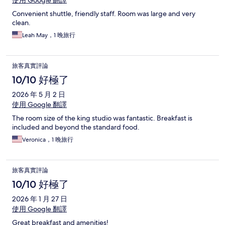
使用 Google 翻譯
Convenient shuttle, friendly staff. Room was large and very
clean.
Leah May，1 晚旅行
旅客真實評論
10/10 好極了
2026 年 5 月 2 日
使用 Google 翻譯
The room size of the king studio was fantastic. Breakfast is
included and beyond the standard food.
Veronica，1 晚旅行
旅客真實評論
10/10 好極了
2026 年 1 月 27 日
使用 Google 翻譯
Great breakfast and amenities!