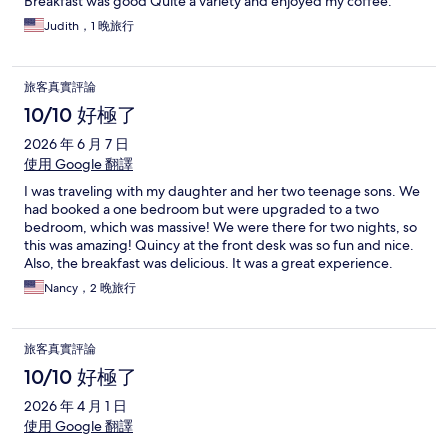
Breakfast was good Quite a variety and enjoyed my coffee.
Judith，1 晚旅行
旅客真實評論
10/10 好極了
2026 年 6 月 7 日
使用 Google 翻譯
I was traveling with my daughter and her two teenage sons. We
had booked a one bedroom but were upgraded to a two
bedroom, which was massive! We were there for two nights, so
this was amazing! Quincy at the front desk was so fun and nice.
Also, the breakfast was delicious. It was a great experience.
Nancy，2 晚旅行
旅客真實評論
10/10 好極了
2026 年 4 月 1 日
使用 Google 翻譯