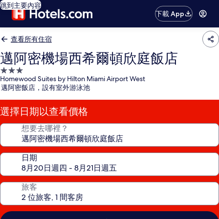
跳到主要內容
下載 App
查看所有住宿
邁阿密機場西希爾頓欣庭飯店
3.0
Homewood Suites by Hilton Miami Airport West
星
邁阿密飯店，設有室外游泳池
級
住
選擇日期以查看價格
宿
想要去哪裡？
日期
旅客