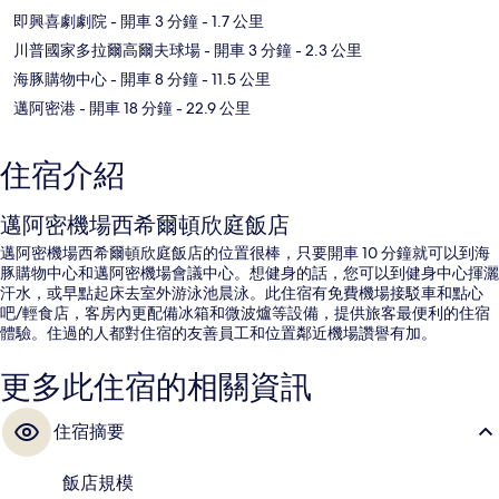
即興喜劇劇院
- 開車 3 分鐘
- 1.7 公里
川普國家多拉爾高爾夫球場
- 開車 3 分鐘
- 2.3 公里
海豚購物中心
- 開車 8 分鐘
- 11.5 公里
邁阿密港
- 開車 18 分鐘
- 22.9 公里
住宿介紹
邁阿密機場西希爾頓欣庭飯店
邁阿密機場西希爾頓欣庭飯店的位置很棒，只要開車 10 分鐘就可以到海
豚購物中心和邁阿密機場會議中心。想健身的話，您可以到健身中心揮灑
汗水，或早點起床去室外游泳池晨泳。此住宿有免費機場接駁車和點心
吧/輕食店，客房內更配備冰箱和微波爐等設備，提供旅客最便利的住宿
體驗。住過的人都對住宿的友善員工和位置鄰近機場讚譽有加。
更多此住宿的相關資訊
住宿摘要
飯店規模