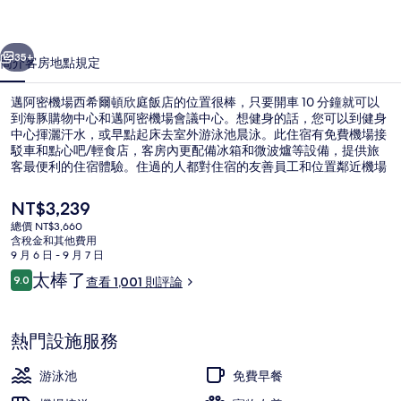
希
一個
下一個
爾
35+
簡介
客房
地點
規定
頓
邁阿密機場西希爾頓欣庭飯店的位置很棒，只要開車 10 分鐘就可以
欣
到海豚購物中心和邁阿密機場會議中心。想健身的話，您可以到健身
中心揮灑汗水，或早點起床去室外游泳池晨泳。此住宿有免費機場接
庭
駁車和點心吧/輕食店，客房內更配備冰箱和微波爐等設備，提供旅
飯
客最便利的住宿體驗。住過的人都對住宿的友善員工和位置鄰近機場
讚譽有加。
店
目
NT$3,239
前
的
總價 NT$3,660
的
含稅金和其他費用
接待櫃台
相
價
9 月 6 日 - 9 月 7 日
格
評
太棒了
片
9.0
查看 1,001 則評論
是
9.0 分，滿分 10 分，
論
NT$3,239
集
熱門設施服務
游泳池
免費早餐