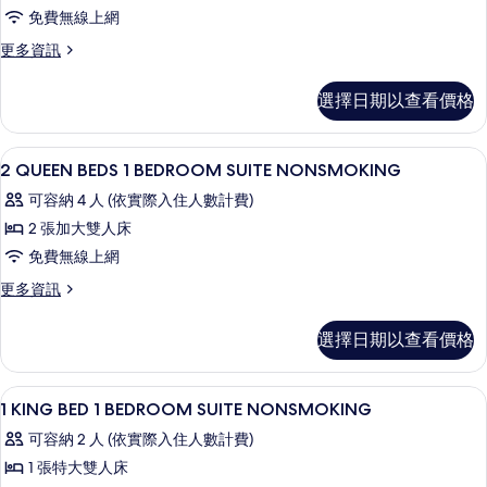
床,
Two
Shower)
雙
詳
免費無線上網
人
Queen
無
的
情
床,
更
更多資訊
Two
障
所
無
多
Bedroom,
障
礙
有
One
選擇日期以查看價格
礙
Accessible
King
(Mobility
相
(Mobility
,Nonsmoking
Two
&
&
片
Queen
的
客房內保險箱、遮光布/窗簾、隔音、熨
顯
Hearing,
Hearing,
24
Two
2 QUEEN BEDS 1 BEDROOM SUITE NONSMOKING
Roll-
所
示
Roll-
Bedroom,
in
可容納 4 人 (依實際入住人數計費)
Accessible
有
in
2
Shower)
,Nonsmoking
2 張加大雙人床
Shower)
相
QUEEN
的
的
免費無線上網
詳
的
BEDS
詳
片
情
情
1
更
更多資訊
所
多
BEDROOM
有
2
SUITE
選擇日期以查看價格
相
QUEEN
NONSMOKING
BEDS
片
1
的
客房內保險箱、遮光布/窗簾、隔音、熨
顯
36
BEDROOM
1 KING BED 1 BEDROOM SUITE NONSMOKING
所
示
SUITE
可容納 2 人 (依實際入住人數計費)
有
NONSMOKING
1
的
1 張特大雙人床
相
KING
詳