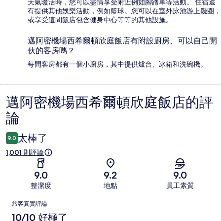
天氣暖活時，您可以盡情享受附近例如腳踏車等活動。 住宿還
有提供其他娛樂活動，例如籃球。您可以在室外泳池游上幾圈，
或享受這間飯店包含健身中心等等的其他設施。
邁阿密機場西希爾頓欣庭飯店有附設廚房、可以自己開
伙的客房嗎？
每間客房都有一個小廚房，其中提供爐台、冰箱和洗碗機。
邁阿密機場西希爾頓欣庭飯店的評
評
論
論
太棒了
9.0
1,001 則評論
9.0
9.2
9.0
整潔度
地點
員工素質
評
旅客真實評論
論
10/10 好極了