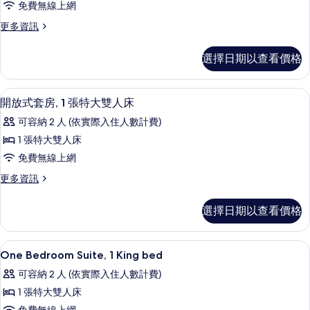
免費無線上網
片
BED
情
1
更
更多資訊
多
BEDROOM
1
SUITE
選擇日期以查看價格
KING
NONSMOKING
BED
1
的
客房內保險箱、遮光布/窗簾、隔音、熨
顯
11
BEDROOM
開放式套房, 1 張特大雙人床
所
示
SUITE
可容納 2 人 (依實際入住人數計費)
有
NONSMOKING
開
的
1 張特大雙人床
相
放
詳
免費無線上網
片
情
式
更
更多資訊
套
多
房,
開
選擇日期以查看價格
放
1
式
張
套
50-吋電視，提供有線頻道
顯
12
房,
特
One Bedroom Suite, 1 King bed
示
1
大
可容納 2 人 (依實際入住人數計費)
張
One
雙
特
1 張特大雙人床
Bedroom
大
人