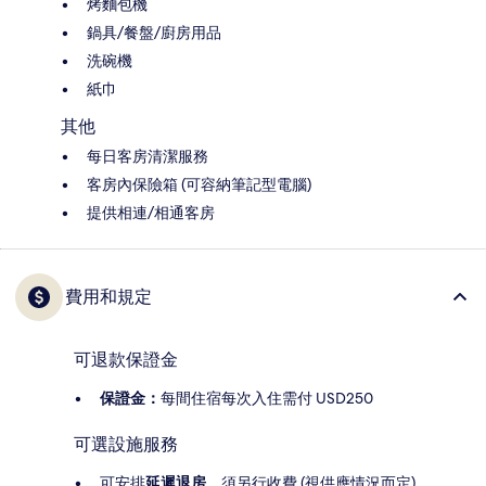
烤麵包機
鍋具/餐盤/廚房用品
洗碗機
紙巾
其他
每日客房清潔服務
客房內保險箱 (可容納筆記型電腦)
提供相連/相通客房
費用和規定
可退款保證金
保證金：
每間住宿每次入住需付 USD250
可選設施服務
可安排
延遲退房
，須另行收費 (視供應情況而定)