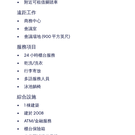
附近可租借腳踏車
遠距工作
商務中心
會議室
會議場地 (900 平方英尺)
服務項目
24 小時櫃台服務
乾洗/洗衣
行李寄放
多語服務人員
泳池躺椅
綜合設施
1 棟建築
建於 2008
ATM/金融服務
櫃台保險箱