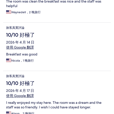
The room was clean the breakfast was nice and the staff was
helpful
Waynedell，2 晚旅行
旅客真實評論
10/10 好極了
2026 年 4 月 14 日
使用 Google 翻譯
Breakfast was good
Nicola，1 晚旅行
旅客真實評論
10/10 好極了
2026 年 4 月 17 日
使用 Google 翻譯
I really enjoyed my stay here. The room was a dream and the
staff was so friendly. I wish I could have stayed longer.
Alison，2 晚旅行