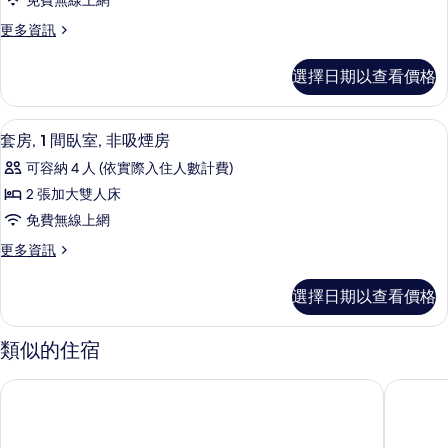
免費無線上網
Suite,
雙
床
人
1
更
更多資訊
床
多
的
King
的
One
bed
所
選擇日期以查看價格
詳
Bedroom
情
的
有
Suite,
1
所
相
50-吋電視，提供有線頻道
顯
8
King
套房, 1 間臥室, 非吸煙房
有
片
示
bed
可容納 4 人 (依實際入住人數計費)
的
相
套
詳
2 張加大雙人床
片
房,
情
免費無線上網
1
更
更多資訊
間
多
臥
套
選擇日期以查看價格
房,
室,
1
非
間
類似的住宿
臥
吸
室,
煙
多拉萬豪長住飯店購物中心區
邁阿密北
非
房
吸
煙
的
房