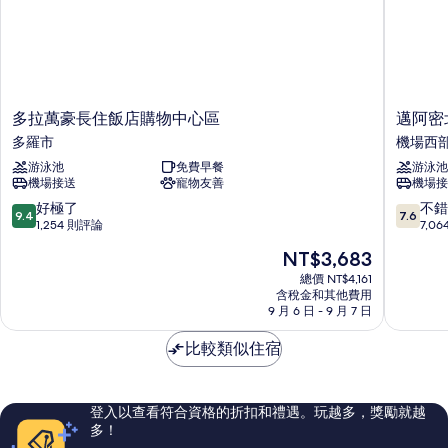
所
的
詳
有
情
相
片
多
邁
多拉萬豪長住飯店購物中心區
邁阿密
拉
阿
多羅市
機場西
萬
密
游泳池
免費早餐
游泳池
豪
北
機場接送
寵物友善
機場接
長
機
住
場
9.4
7.6
好極了
不錯
9.4
7.6
飯
溫
分，
分，
1,254 則評論
7,0
店
德
滿
滿
現
NT$3,683
購
姆
分
分
在
物
拉
10
10
總價 NT$4,161
價
中
含稅金和其他費用
昆
分，
分，
格
9 月 6 日 - 9 月 7 日
心
塔
好
不
為
區
飯
極
錯
NT$3,683
比較類似住宿
多
店
了，
哦，
羅
機
1,254
7,064
市
場
則
則
西
評
評
登入以查看符合資格的折扣和禮遇。玩越多，獎勵就越
部
論
論
多！