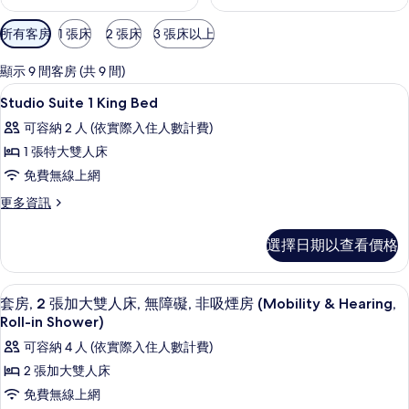
可
所有客房
1 張床
2 張床
3 張床以上
用
的
顯示 9 間客房 (共 9 間)
客
客房內保險箱、遮光布/窗簾、隔音、熨
顯
11
Studio Suite 1 King Bed
房
示
篩
可容納 2 人 (依實際入住人數計費)
Studio
選
1 張特大雙人床
Suite
條
免費無線上網
1
件
King
更
更多資訊
多
Bed
Studio
的
選擇日期以查看價格
Suite
所
1
King
有
50-吋電視，提供有線頻道
顯
11
Bed
套房, 2 張加大雙人床, 無障礙, 非吸煙房 (Mobility & Hearing,
相
示
的
Roll-in Shower)
詳
片
套
可容納 4 人 (依實際入住人數計費)
情
房,
2 張加大雙人床
2
免費無線上網