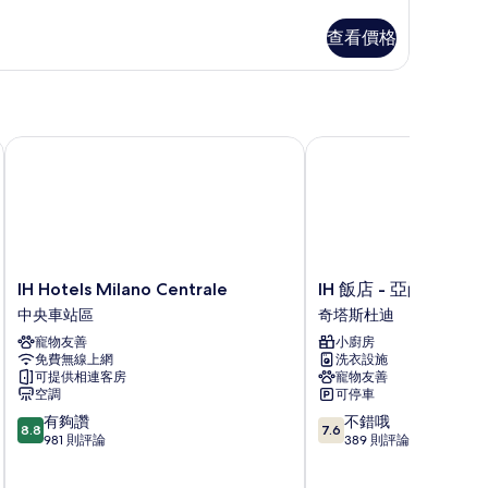
單
人
查看價格
床
的
所
IH Hotels Milano Centrale
IH 飯店 - 亞崗公園米
有
相
片
IH
IH
IH Hotels Milano Centrale
IH 飯店 - 亞崗公園
Hotels
飯
中央車站區
奇塔斯杜迪
Milano
店
寵物友善
小廚房
Centrale
-
免費無線上網
洗衣設施
中
亞
可提供相連客房
寵物友善
央
崗
空調
可停車
車
公
8.8
7.6
有夠讚
不錯哦
站
園
8.8
7.6
分，
分，
981 則評論
389 則評論
區
米
滿
滿
蘭
分
分
公