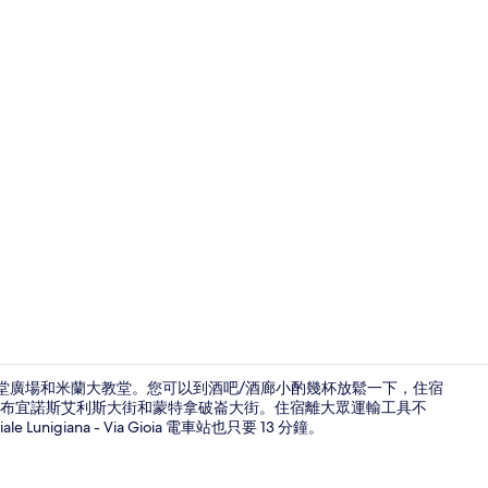
大廳
主教堂廣場和米蘭大教堂。您可以到酒吧/酒廊小酌幾杯放鬆一下，住宿
布宜諾斯艾利斯大街和蒙特拿破崙大街。住宿離大眾運輸工具不
igiana - Via Gioia 電車站也只要 13 分鐘。
住宿內酒吧