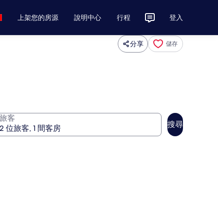
上架您的房源
說明中心
行程
登入
分享
儲存
旅客
搜尋