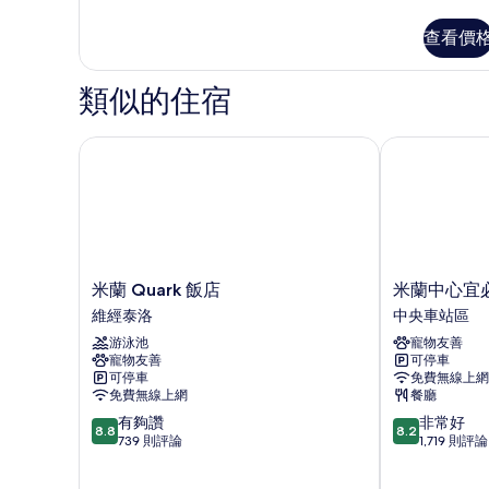
有
級
雙
查看價
相
人
片
房
類似的住宿
的
詳
情
米蘭 Quark 飯店
米蘭中心宜必
米
米
米蘭 Quark 飯店
米蘭中心宜
蘭
蘭
維經泰洛
中央車站區
Quark
中
游泳池
寵物友善
飯
心
寵物友善
可停車
店
宜
可停車
免費無線上網
維
必
免費無線上網
餐廳
經
思
8.8
8.2
有夠讚
非常好
泰
飯
8.8
8.2
分，
分，
739 則評論
1,719 則評論
洛
店
滿
滿
中
分
分
央