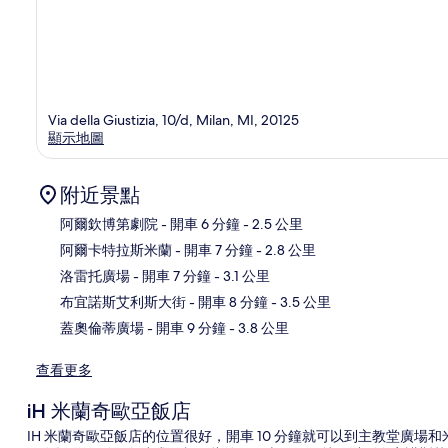
Via della Giustizia, 10/d, Milan, MI, 20125
顯示地圖
附近景點
阿爾欽博第劇院
- 開車 6 分鐘
- 2.5 公里
阿爾卡特拉斯米蘭
- 開車 7 分鐘
- 2.8 公里
地
洛雷托廣場
- 開車 7 分鐘
- 3.1 公里
布宜諾斯艾利斯大街
- 開車 8 分鐘
- 3.5 公里
蓋奧倫蒂廣場
- 開車 9 分鐘
- 3.8 公里
查看更多
iH 米蘭奇歐亞飯店
IH 米蘭奇歐亞飯店的位置很好，開車 10 分鐘就可以到主教堂廣