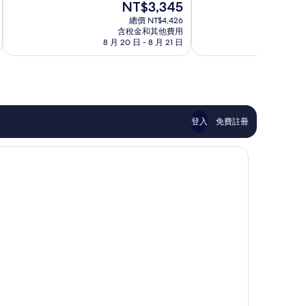
現
NT$3,345
10
10
寓
在
分，
分，
總價 NT$4,426
飯
價
有
不
含稅金和其他費用
店
格
8 月 20 日 - 8 月 21 日
8 
夠
錯
奇
為
讚，
哦，
塔
NT$3,345
981
389
斯
則
則
杜
評
評
迪
論
論
登入
免費註冊