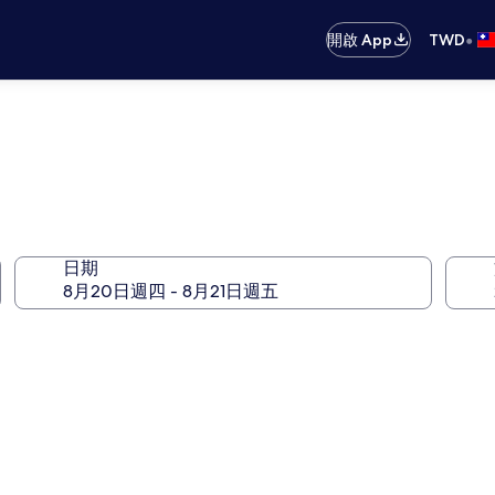
•
開啟 App
TWD
日期