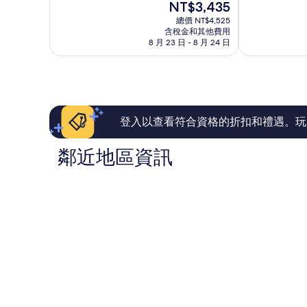
現
NT$3,435
10
10
車
在
分，
分，
總價 NT$4,525
站
價
有
非
含稅金和其他費用
區
格
8 月 23 日 - 8 月 24 日
夠
常
為
讚，
好，
NT$3,435
739
1,719
則
則
評
評
論
論
登入以查看符合資格的折扣和禮遇。玩
鄰近地區資訊