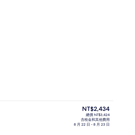
外觀
目
NT$2,434
前
總價 NT$3,424
的
含稅金和其他費用
大廳休息區
價
8 月 22 日 - 8 月 23 日
格
是