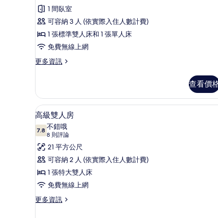
評
三
1 間臥室
論)
人
可容納 3 人 (依實際入住人數計費)
房,
1 張標準雙人床和 1 張單人床
多
免費無線上網
張
更
更多資訊
多
床
標
查看價
的
準
三
所
人
高級雙人房 | 迷你吧、客房內
顯
有
5
房,
高級雙人房
示
多
相
不錯哦
張
7.8
7.8 分，滿分 10 分
高
(8
片
8 則評論
床
則
級
21 平方公尺
的
評
詳
雙
可容納 2 人 (依實際入住人數計費)
情
論)
人
1 張特大雙人床
房
免費無線上網
的
更
更多資訊
多
所
高