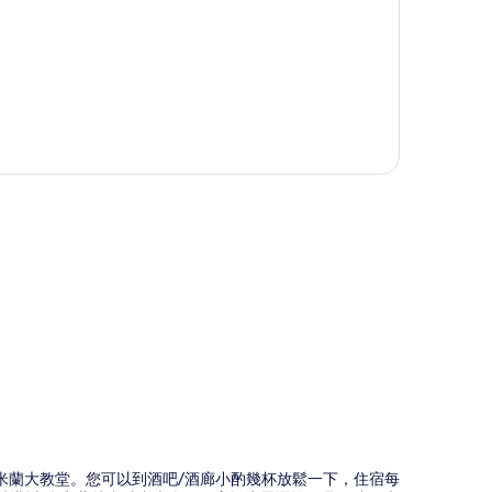
圖
場和米蘭大教堂。您可以到酒吧/酒廊小酌幾杯放鬆一下，住宿每