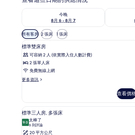
查看今晚 (8月 6 - 8月 7) 的供應情況
查看明天 (8月 
今晚
8月 6 - 8月 7
可
所有客房
2 張床
1 張床
用
迷你吧、客房內保險箱、書桌
顯
的
5
標準雙床房
示
客
可容納 2 人 (依實際入住人數計費)
房
標
2 張單人床
篩
準
免費無線上網
選
雙
條
更
更多資訊
床
件
多
房
標
查看價
準
的
雙
所
床
標準三人房, 多張床 | 迷你吧
顯
5
房
標準三人房, 多張床
有
示
的
太棒了
相
詳
9.0
9.0 分，滿分 10 分
標
(6
6 則評論
情
片
則
準
20 平方公尺