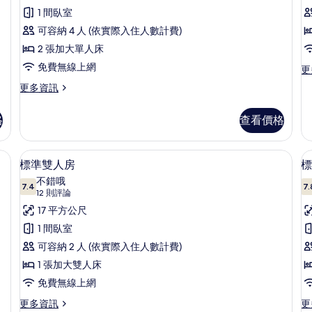
評
床
房
1 間臥室
的
論)
(2
可容納 4 人 (依實際入住人數計費)
詳
double
情
2 張加大單人床
房
french
免費無線上網
更
更
beds)
多
更
更多資訊
基
的
多
本
四
所
單
格
查看價格
人
有
人
房
房,
相
(2
保險箱、書桌、隔音
標準雙人房 | 迷你吧、客房內保險箱、
顯
無
5
double
標準雙人房
標
片
障
示
french
不錯哦
礙
beds)
7.4
7.
7.4 分，滿分 10 分
標
(12
12 則評論
的
的
詳
則
準
17 平方公尺
詳
情
評
情
雙
1 間臥室
論)
人
可容納 2 人 (依實際入住人數計費)
房
1 張加大雙人床
房
2
的
免費無線上網
所
更
更
更多資訊
更