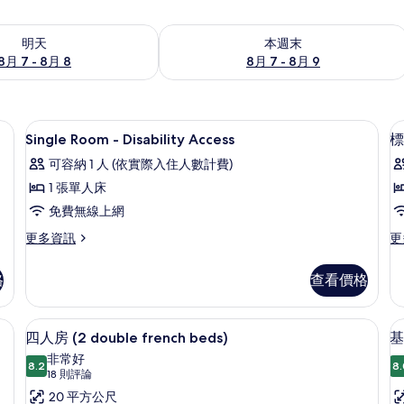
7 - 8月 8) 的供應情況
查看本週末 (8月 7 - 8月 9) 的供應情況
明天
本週末
8月 7 - 8月 8
8月 7 - 8月 9
、隔音
迷你吧、客房內保險箱、書桌、隔音
顯
4
Single Room - Disability Access
標
示
可容納 1 人 (依實際入住人數計費)
Single
1 張單人床
Room
免費無線上網
-
Disability
更
更
更多資訊
更
多
多
Access
Single
標
的
格
查看價格
Room
準
所
-
雙
Disability
人
、客房內保險箱、書桌、隔音
有
四人房 (2 double french beds
顯
5
Access
床
四人房 (2 double french beds)
基
相
示
的
房
非常好
詳
8.2
（
8.
片
8.2 分，滿分 10 分
四
(18
18 則評論
情
梳
則
人
20 平方公尺
化