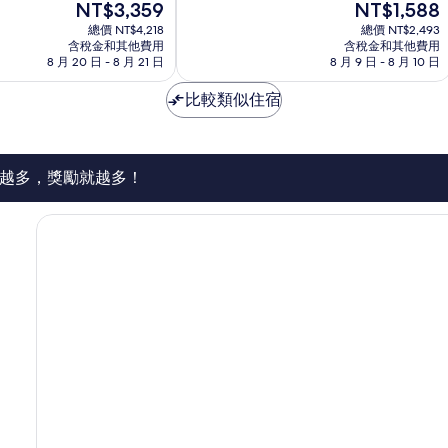
現
現
NT$3,359
NT$1,588
10
在
在
分，
總價 NT$4,218
總價 NT$2,493
價
價
不
含稅金和其他費用
含稅金和其他費用
格
格
8 月 20 日 - 8 月 21 日
8 月 9 日 - 8 月 10 日
錯
為
為
哦，
NT$3,359
NT$1,588
比較類似住宿
1,182
則
評
論
越多，獎勵就越多！