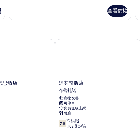
多
多
有
標
標
格
查看價格
相
準
準
雙
雙
片
人
床
房
房,
的
2
詳
張
思飯店
達芬奇飯店
情
單
人
床
的
詳
情
達
必思飯店
達芬奇飯店
芬
布魯扎諾
奇
寵物友善
飯
可停車
店
免費無線上網
布
餐廳
魯
7.8
不錯哦
扎
7.8
分，
1,182 則評論
諾
滿
分