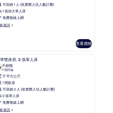
的
評
）
單
可容納 1 人 (依實際入住人數計費)
所
論)
人
1 張加大單人床
有
,
免費無線上網
相
無
多資訊
片
障
礙
查看價格
的
所
書桌、隔音
標準雙床房, 2 張單人床 | 迷你吧、客房內保
顯
有
5
準雙床房, 2 張單人床
示
相
不錯哦
8
7.8 分，滿分 10 分
標
(7
片
7 則評論
則
準
17 平方公尺
評
雙
1 間臥室
論)
床
可容納 2 人 (依實際入住人數計費)
,
2 張單人床
免費無線上網
張
多資訊