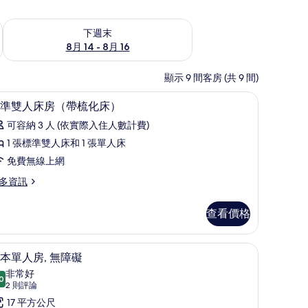
查看下週末 (8月 14 - 8月 16) 的供應情況
下週末
8月 14 - 8月 16
顯示 9 間客房 (共 9 間)
迷你吧、客房內保險箱、書桌、隔音
顯
6
準雙人床房（帶梳化床）
示
可容納 3 人 (依實際入住人數計費)
標
1 張標準雙人床和 1 張單人床
準
免費無線上網
雙
多資訊
人
床
查看價格
房
（帶
) | 迷你吧、客房內保險箱、書桌、隔音
基本單人房, 無障礙 | 迷你吧、客房內保險箱
顯
4
本單人房, 無障礙
梳
示
非常好
化
帶
0
8.0 分，滿分 10 分
基
(2
2 則評論
床）
則
本
17 平方公尺