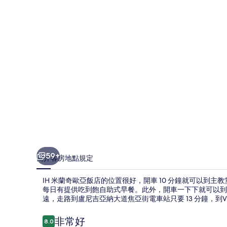
亞
飯
店
的
相
片
集
59+
簡介
客房
地點
規定
IH 米蘭奇歐亞飯店的位置很好，開車 10 分鐘就可以到
每日有提供吃到飽自助式早餐。此外，開車一下下就可以到
遠，走路到盧尼吉亞納大道焦亞街電車站只要 13 分鐘，到Viale Lun
評
非常好
8.0
8.0 分，滿分 10 分，