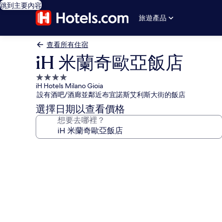
跳到主要內容
旅遊產品
查看所有住宿
iH 米蘭奇歐亞飯店
4.0
iH Hotels Milano Gioia
星
設有酒吧/酒廊並鄰近布宜諾斯艾利斯大街的飯店
級
選擇日期以查看價格
住
想要去哪裡？
宿
iH
米
蘭
奇
歐