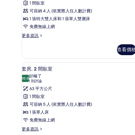
使
的
張
1 間臥室
用
所
床
可容納 4 人 (依實際入住人數計費)
泳
有
池
(Kids
1 張特大雙人床和 1 張單人雙層床
的
Theme,
相
免費無線上網
詳
Playground
片
情
更
更多資訊
View)
多
客
的
查看價
房,
所
多
有
張
迷你吧、書桌、筆電工作空間、
顯
9
床
套房, 2 間臥室
相
示
(Kids
好極了
片
Theme,
10.0
10.0 分，滿分 10 分
套
(1
1 則評論
Playground
則
房,
63 平方公尺
View)
評
的
2
1 間臥室
詳
論)
間
可容納 5 人 (依實際入住人數計費)
情
臥
1 張單人床
室
免費無線上網
的
更
更多資訊
多