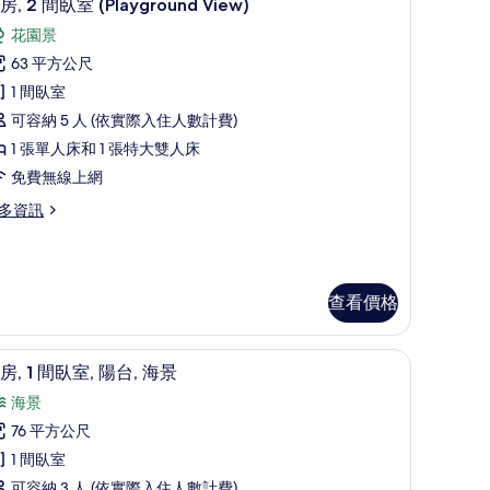
12
房, 2 間臥室 (Playground View)
,
示
花園景
海
套
63 平方公尺
景
,
1 間臥室
的
可容納 5 人 (依實際入住人數計費)
間
所
1 張單人床和 1 張特大雙人床
臥
有
免費無線上網
室
相
多資訊
Playground
片
iew)
的
所
查看價格
有
相
/窗簾
套房, 1 間臥室, 陽台, 海景 | 迷你吧、書桌
顯
layground
16
房, 1 間臥室, 陽台, 海景
片
ew)
示
海景
套
76 平方公尺
,
1 間臥室
可容納 3 人 (依實際入住人數計費)