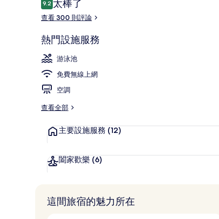
評
太棒了
9.2
9.2 分，滿分 10 分，
論
查看 300 則評論
外觀
熱門設施服務
游泳池
免費無線上網
空調
查看全部
主要設施服務
(12)
闔家歡樂
(6)
這間旅宿的魅力所在