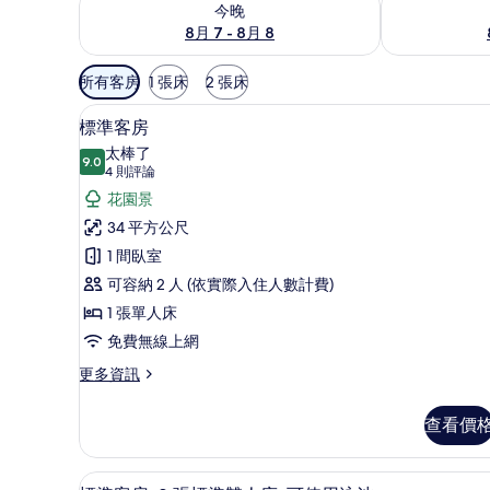
今晚
8月 7 - 8月 8
可
所有客房
1 張床
2 張床
用
迷你吧、書桌、筆電工作空間、
顯
的
9
標準客房
示
客
太棒了
9.0
房
9.0 分，滿分 10 分
標
(4
4 則評論
篩
則
準
花園景
選
評
客
34 平方公尺
條
論)
房
1 間臥室
件
的
可容納 2 人 (依實際入住人數計費)
所
1 張單人床
有
免費無線上網
相
更
更多資訊
多
片
標
查看價
準
客
房
迷你吧、書桌、筆電工作空間、
顯