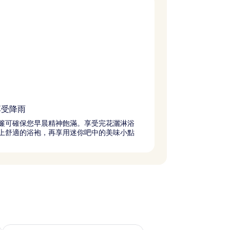
享受降雨
簾可確保您早晨精神飽滿。享受完花灑淋浴
上舒適的浴袍，再享用迷你吧中的美味小點
查看下週末 (8月 14 - 8月 16) 的供應情況