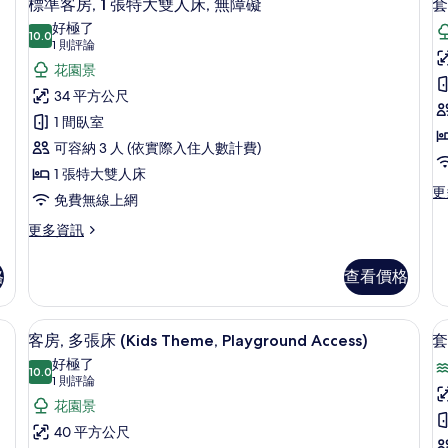
6
2
2
標準客房, 1 張特大雙人床, 無障礙
套
台
台
示
張
張
好極了
標
10.0
標
的
10.0 分，滿分 10 分
標
(1
1 則評論
準
準
則
所
準
花園景
房
雙
雙
評
人
人
有
2
客
34 平方公尺
床,
床,
論)
相
房,
1 間臥室
陽
陽
台
台,
片
1
可容納 3 人 (依實際入住人數計費)
的
海
張
1 張特大雙人床
詳
景
更
更
(
特
情
的
免費無線上網
多
詳
V
大
套
更
更多資訊
情
房,
多
雙
2
標
人
格
查看價格
間
準
臥
床,
客
室
房,
遮光布/窗簾
無
迷你吧、書桌、筆電工作空間、遮光布
顯
(P
13
1
客房, 多張床 (Kids Theme, Playground Access)
套
障
Vi
示
張
好極了
的
特
10.0
礙
10.0 分，滿分 10 分
客
(1
1 則評論
詳
大
則
的
房,
花園景
房
情
雙
評
人
所
1
多
40 平方公尺
床,
論)