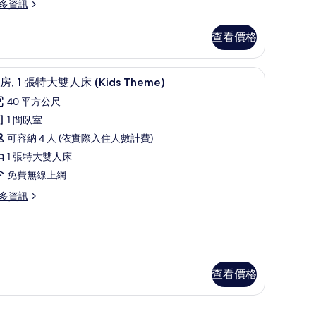
大
多資訊
雙
人
查看價格
,
/窗簾
陽
迷你吧、書桌、筆電工作空間、遮光布/窗簾
顯
11
房, 1 張特大雙人床 (Kids Theme)
台
示
40 平方公尺
的
套
1 間臥室
所
,
可容納 4 人 (依實際入住人數計費)
有
1 張特大雙人床
張
相
免費無線上網
特
片
多資訊
大
雙
人
床
Kids
查看價格
heme)
的
/窗簾