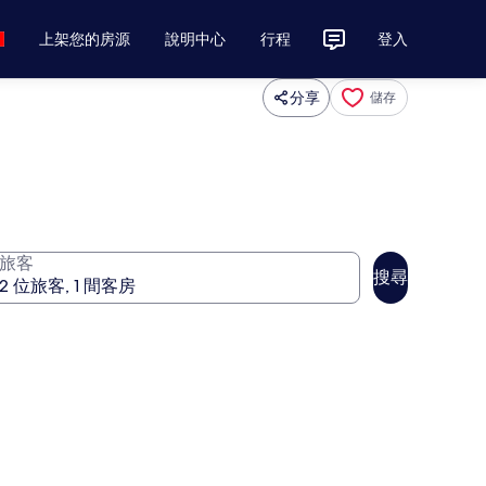
上架您的房源
說明中心
行程
登入
分享
儲存
旅客
搜尋