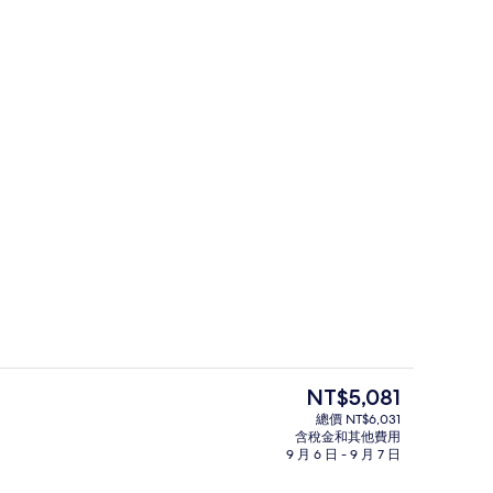
套房, 1 間臥室, 陽台, 海景 | 迷你
 提交者：Hotel Critic
目
NT$5,081
前
總價 NT$6,031
的
含稅金和其他費用
外觀
價
9 月 6 日 - 9 月 7 日
格
是