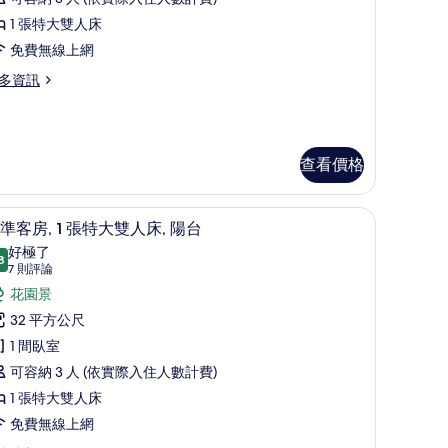
間
1 張特大雙人床
臥
免費無線上網
,
多資訊
陽
,
海
景
查看價格
的
/窗簾
所
迷你吧、書桌、筆電工作空間、遮光布/窗簾
顯
9
準客房, 1 張特大雙人床, 陽台
有
示
好極了
8
相
9.8 分，滿分 10 分
標
(7
7 則評論
則
片
準
花園景
評
客
32 平方公尺
論)
,
1 間臥室
可容納 3 人 (依實際入住人數計費)
張
1 張特大雙人床
特
免費無線上網