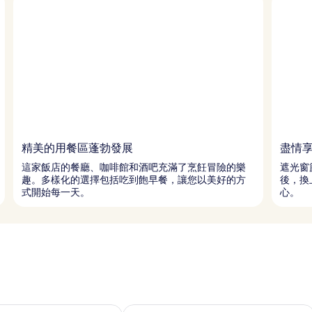
精美的用餐區蓬勃發展
盡情
這家飯店的餐廳、咖啡館和酒吧充滿了烹飪冒險的樂
遮光窗
趣。多樣化的選擇包括吃到飽早餐，讓您以美好的方
後，換
式開始每一天。
心。
8 - 8月 9) 的供應情況
查看本週末 (8月 7 - 8月 9) 的供應情況