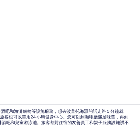
旅遊達人影片 -
灘酒吧和海灘躺椅等設施服務，想去波普托海灘的話走路 5 分鐘就
，旅客也可以善用24 小時健身中心。您可以到咖啡廳滿足味蕾，再到
畔酒吧和兒童游泳池。旅客都對住宿的友善員工和親子服務設施讚不
餐廳