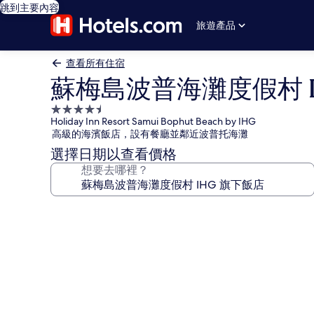
跳到主要內容
旅遊產品
查看所有住宿
蘇梅島波普海灘度假村 I
4.5
Holiday Inn Resort Samui Bophut Beach by IHG
星
高級的海濱飯店，設有餐廳並鄰近波普托海灘
級
選擇日期以查看價格
住
想要去哪裡？
宿
蘇
梅
島
波
普