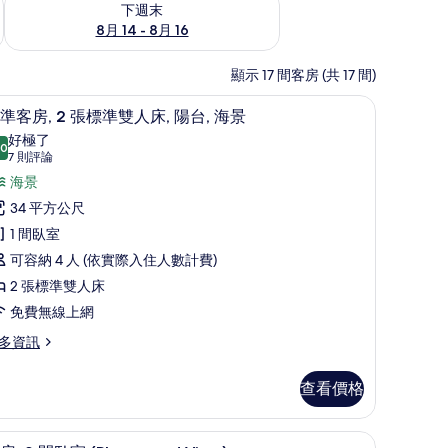
下週末
8月 14 - 8月 16
顯示 17 間客房 (共 17 間)
/窗簾
標準客房, 2 張標準雙人床, 陽台, 海景 | 
顯
8
準客房, 2 張標準雙人床, 陽台, 海景
示
好極了
.0
10.0 分，滿分 10 分
標
(7
7 則評論
則
準
海景
評
客
34 平方公尺
論)
,
1 間臥室
可容納 4 人 (依實際入住人數計費)
張
2 張標準雙人床
標
免費無線上網
準
多資訊
雙
人
查看價格
,
| 迷你吧、書桌、筆電工作空間、遮光布/窗簾
陽
迷你吧、書桌、筆電工作空間、遮光布/窗簾
顯