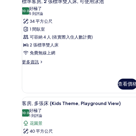
9
的
標準客房, 2 張標準雙人床, 可使用泳池
示
詳
好極了
情
10.0
10.0 分，滿分 10 分
標
(5
5 則評論
則
準
34 平方公尺
評
客
1 間臥室
論)
房,
可容納 4 人 (依實際入住人數計費)
2
2 張標準雙人床
張
免費無線上網
標
更
更多資訊
多
準
標
雙
準
人
客
查看價
房,
床,
2
可
迷你吧、書桌、筆電工作空間、
顯
張
14
客房, 多張床 (Kids Theme, Playground View)
標
使
示
好極了
準
10.0
用
10.0 分，滿分 10 分
客
(1
1 則評論
雙
人
則
泳
房,
花園景
床,
評
池
多
40 平方公尺
可
論)