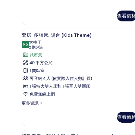
所
套
有
房,
相
2
查看價
間
片
臥
迷你吧、書桌、筆電工作空間、
顯
室
14
套房, 多張床, 陽台 (Kids Theme)
的
示
太棒了
詳
9.0
9.0 分，滿分 10 分
套
(2
2 則評論
情
則
房,
城市景
評
多
40 平方公尺
論)
張
1 間臥室
床,
可容納 4 人 (依實際入住人數計費)
陽
1 張特大雙人床和 1 張單人雙層床
台
免費無線上網
(Kids
更
更多資訊
多
Theme)
套
的
查看價
房,
所
多
張
有
迷你吧、書桌、筆電工作空間、
顯