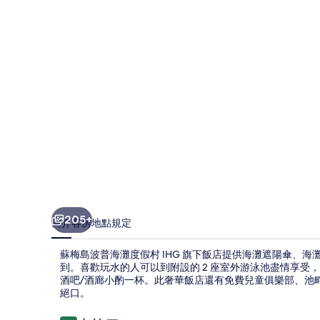
海
灘
度
假
村
IHG
旗
下
飯
店
205+
簡介
客房
地點
規定
的
蘇梅島波普海灘度假村 IHG 旗下飯店提供海灘遮陽傘、海
相
到。喜歡玩水的人可以到附設的 2 座室外游泳池盡情享受
片
酒吧/酒廊小酌一杯。此奢華飯店還有免費兒童俱樂部、池
絕口。
集