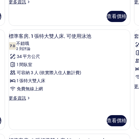
更
更
更多資訊
更
的
多
多
套
標
所
格
查看價格
房,
準
有
2
床
客
間
房,
相
遮光布/窗簾
迷你吧、書桌、筆電工作空間、遮光布
顯
10
臥
1
標準客房, 1 張特大雙人床, 可使用泳池
套
片
示
室
張
不錯哦
(Playground
7.0
特
7.0 分，滿分 10 分
標
(2
2 則評論
Access)
大
則
準
34 平方公尺
房
的
雙
評
詳
人
1
客
1 間臥室
情
床,
論)
房,
可容納 3 人 (依實際入住人數計費)
陽
台
1
1 張特大雙人床
的
更
更
張
免費無線上網
詳
多
特
情
套
更
更多資訊
房,
多
大
1
標
雙
張
準
特
(
人
客
格
查看價格
大
房,
T
床,
雙
1
遮光布/窗簾
可
迷你吧、書桌、筆電工作空間、遮光布
人
顯
張