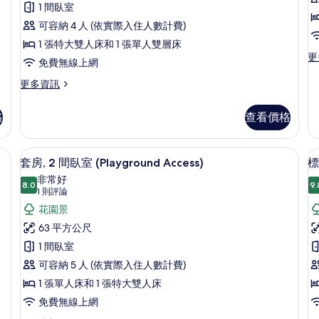
有
張
1 間臥室
無
障
相
床
可容納 4 人 (依實際入住人數計費)
礙
室
片
(Kids
1 張特大雙人床和 1 張單人雙層床
的
更
更
Theme,
詳
免費無線上網
多
情
Playground
台
套
更
更多資訊
Access)
房,
多
1
客
的
格
查看價格
間
房,
所
臥
多
室,
有
張
遮光布/窗簾
迷你吧、書桌、筆電工作空間、遮光布
顯
陽
12
床
套房, 2 間臥室 (Playground Access)
標
相
台,
示
(Kids
非常好
片
海
Theme,
8.0
9.
8.0 分，滿分 10 分
套
(1
1 則評論
景
Playground
則
房,
花園景
的
Access)
評
詳
的
2
63 平方公尺
情
詳
論)
間
1 間臥室
房
情
臥
1
可容納 5 人 (依實際入住人數計費)
室
1 張單人床和 1 張特大雙人床
(Playground
免費無線上網
Access)