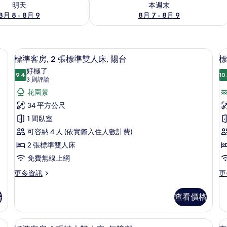
明天
本週末
8月 8 - 8月 9
8月 7 - 8月 9
遮光布/窗簾
迷你吧、書桌、筆電工作空間、遮光布
顯
8
標準客房, 2 張標準雙人床, 陽台
標
示
好極了
9.4
10
9.4 分，滿分 10 分
標
(3
3 則評論
則
準
花園景
評
客
34 平方公尺
論)
房,
1 間臥室
房
2
2
可容納 4 人 (依實際入住人數計費)
張
2 張標準雙人床
標
免費無線上網
準
更
更
更多資訊
更
多
多
雙
標
標
人
格
查看價格
準
準
床,
客
床
客
房,
房,
遮光布/窗簾
陽
標準客房, 1 張特大雙人床, 無障礙 
顯