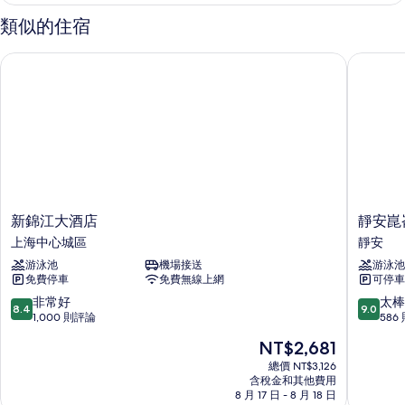
詳
類似的住宿
情
新錦江大酒店
靜安崑崙
新
靜
新錦江大酒店
靜安崑
錦
安
上海中心城區
靜安
江
崑
游泳池
機場接送
游泳池
大
崙
免費停車
免費無線上網
可停車
酒
大
店
酒
8.4
9.0
非常好
太棒
8.4
9.0
上
店
分，
分，
1,000 則評論
586
海
靜
滿
滿
現
NT$2,681
中
安
分
分
在
心
10
10
總價 NT$3,126
價
城
含稅金和其他費用
分，
分，
格
8 月 17 日 - 8 月 18 日
區
非
太