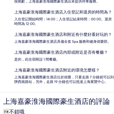
很抱歉，上海嘉豪淮海國際豪生酒店未提供停車服務。
上海嘉豪淮海國際豪生酒店入住登記和退房的時間為？
入住登記開始時間：14:00；入住登記結束時間：00:00。退房
時間為 12:00。
上海嘉豪淮海國際豪生酒店和附近有什麼好看好玩的？
上海嘉豪淮海國際豪生酒店具備全套 Spa 服務和健身俱樂部。
上海嘉豪淮海國際豪生酒店內部或附近是否有餐廳？
是的，此住宿附設 1 間餐廳。
上海嘉豪淮海國際豪生酒店附近的環境怎麼樣？
上海嘉豪淮海國際豪生酒店位於徐匯，只要走路 7 分鐘就可以到
陝西南路站，另外，走路 19 分鐘也可以抵達上海展覽中心。
上海嘉豪淮海國際豪生酒店的評論
評
論
不錯哦
7.8