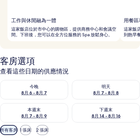
工作與休閒融為一體
用餐區
這家飯店位於市中心的購物區，提供商務中心和會議空
這家飯
間。下班後，您可以在全方位服務的 Spa 放鬆身心。
到飽早
客房選項
查看這些日期的供應情況
查看今晚 (8月 6 - 8月 7) 的供應情況
查看明天 (8月 7 - 8月 8) 的
今晚
明天
8月 6 - 8月 7
8月 7 - 8月 8
查看本週末 (8月 7 - 8月 9) 的供應情況
查看下週末 (8月 14 - 8月 16)
本週末
下週末
8月 7 - 8月 9
8月 14 - 8月 16
可
所有客房
1 張床
2 張床
用