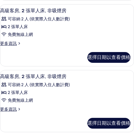
特
的
房,
的
客房內保險箱、隔音、免費無線上網、
顯
詳
5
1
大
高級客房, 2 張單人床, 非吸煙房
情
所
示
張
雙
可容納 2 人 (依實際入住人數計費)
特
有
高
人
大
2 張單人床
相
級
雙
床,
免費無線上網
人
片
客
非
床,
更
更多資訊
房,
非
多
吸
吸
2
高
煙
選擇日期以查看價格
煙
級
張
房
房
客
單
的
房,
的
客房內保險箱、隔音、免費無線上網、
顯
詳
6
2
人
高級客房, 2 張單人床, 非吸煙房
情
所
示
張
床,
可容納 2 人 (依實際入住人數計費)
單
有
高
非
人
2 張單人床
相
級
床,
吸
免費無線上網
非
片
客
煙
吸
更
更多資訊
房,
煙
多
房
房
2
高
的
選擇日期以查看價格
的
級
張
詳
所
客