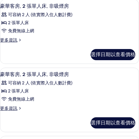
的
客房內保險箱、隔音、免費無線上網、
顯
詳
5
1
大
豪華客房, 2 張單人床, 非吸煙房
情
所
示
張
雙
可容納 2 人 (依實際入住人數計費)
特
有
豪
人
大
2 張單人床
相
華
雙
床,
免費無線上網
人
片
客
非
床,
更
更多資訊
房,
非
多
吸
吸
2
豪
煙
選擇日期以查看價格
煙
華
張
房
房
客
單
的
房,
的
客房內保險箱、隔音、免費無線上網、
顯
詳
4
2
人
豪華客房, 2 張單人床, 非吸煙房
情
所
示
張
床,
可容納 2 人 (依實際入住人數計費)
單
有
豪
非
人
2 張單人床
相
華
床,
吸
免費無線上網
非
片
客
煙
吸
更
更多資訊
房,
煙
多
房
房
2
豪
的
選擇日期以查看價格
的
華
張
詳
所
客
單
情
房,
客房內保險箱、隔音、免費無線上網、