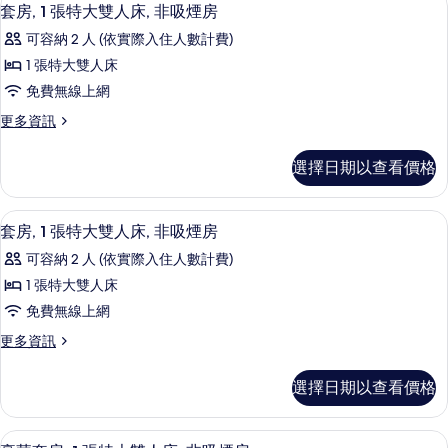
有
顯
6
2
人
套房, 1 張特大雙人床, 非吸煙房
相
示
張
床,
可容納 2 人 (依實際入住人數計費)
單
片
套
非
人
1 張特大雙人床
房,
床,
吸
免費無線上網
非
1
煙
吸
更
更多資訊
張
煙
多
房
房
特
套
的
選擇日期以查看價格
的
房,
大
詳
所
1
雙
情
張
有
套房, 1 張特大雙人床, 非吸煙房 |
顯
7
特
人
套房, 1 張特大雙人床, 非吸煙房
相
示
大
床,
可容納 2 人 (依實際入住人數計費)
雙
片
套
非
人
1 張特大雙人床
房,
床,
吸
免費無線上網
非
1
煙
吸
更
更多資訊
張
煙
多
房
房
特
套
的
選擇日期以查看價格
的
房,
大
詳
所
1
雙
情
張
有
豪華套房, 1 張特大雙人床, 非吸煙房
顯
9
特