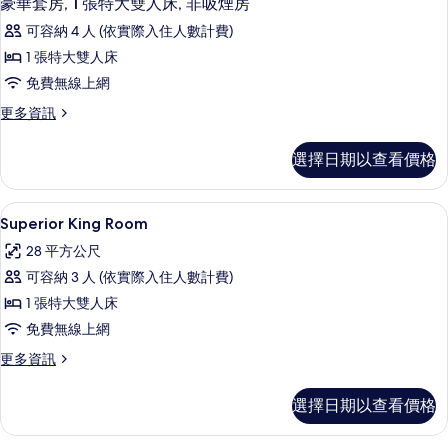
人
豪華套房, 1 張特大雙人床, 非吸煙房
相
示
大
床,
可容納 4 人 (依實際入住人數計費)
雙
片
豪
非
人
1 張特大雙人床
華
床,
吸
免費無線上網
非
套
煙
吸
更
更多資訊
房,
煙
多
房
房
1
豪
的
選擇日期以查看價格
的
華
張
詳
所
套
特
情
房,
有
客房內保險箱、隔音、免費無線上網、
顯
1
1
大
Superior King Room
相
示
張
雙
28 平方公尺
特
片
Superior
人
大
可容納 3 人 (依實際入住人數計費)
King
雙
床,
1 張特大雙人床
Room
人
非
床,
免費無線上網
的
非
吸
所
更
更多資訊
吸
多
煙
煙
有
Superior
房
房
選擇日期以查看價格
相
King
的
的
Room
詳
片
的