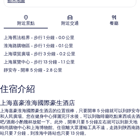
顯示地圖
地圖
附近景點
附近交通
餐廳
上海舊法租界
- 步行 1 分鐘
- 0.0 公里
淮海路購物區
- 步行 1 分鐘
- 0.1 公里
上海環貿廣場
- 步行 3 分鐘
- 0.2 公里
上海展覽中心
- 步行 13 分鐘
- 1.1 公里
靜安寺
- 開車 5 分鐘
- 2.8 公里
住宿介紹
上海嘉豪淮海國際豪生酒店
上海嘉豪淮海國際豪生酒店的位置很棒，只要開車 5 分鐘就可以到靜安寺
和人民廣場。您在健身中心揮灑完汗水後，可以到咖啡廳吃點東西或去酒
吧/酒廊小酌幾杯放鬆一下。此外，開車只要 5 分鐘左右就可以到新天地
時尚購物中心和上海博物館。住宿離大眾運輸工具不遠，走路到陝西南路
站只要 7 分鐘，到淮海中路站也只要 13 分鐘。