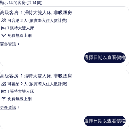
的
顯示 14 間客房 (共 14 間)
客
客房內保險箱、隔音、免費無線上網、
顯
6
高級客房, 1 張特大雙人床, 非吸煙房
房
示
篩
可容納 2 人 (依實際入住人數計費)
高
選
1 張特大雙人床
級
條
免費無線上網
客
件
更
更多資訊
房,
多
1
高
選擇日期以查看價格
級
張
客
特
房,
客房內保險箱、隔音、免費無線上網、
顯
5
1
大
高級客房, 1 張特大雙人床, 非吸煙房
示
張
雙
可容納 2 人 (依實際入住人數計費)
特
高
人
大
1 張特大雙人床
級
雙
床,
免費無線上網
人
客
非
床,
更
更多資訊
房,
非
多
吸
吸
1
高
煙
選擇日期以查看價格
煙
級
張
房
房
客