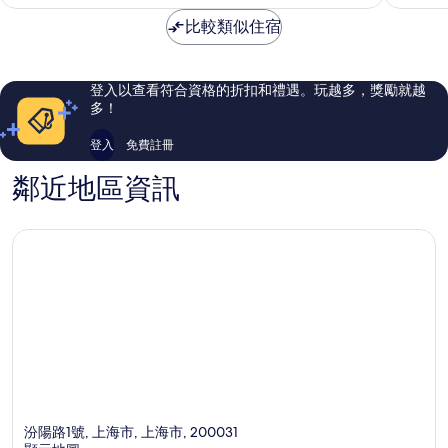
為
常
棒
NT$2,681
比較類似住宿
好，
了，
1,000
586
則
則
評
評
登入以查看符合資格的折扣和禮遇。玩越多，獎勵就越
論
論
多！
登入
免費註冊
鄰近地區資訊
汾陽路1號, 上海市, 上海市, 200031