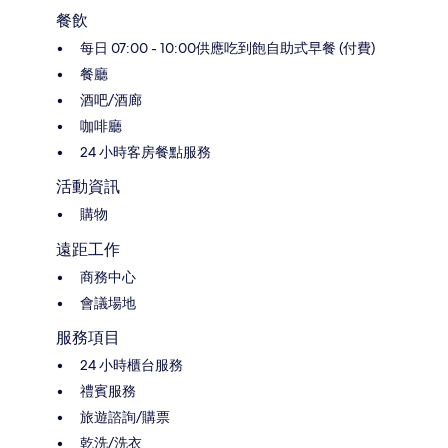
餐飲
每日 07:00 - 10:00供應吃到飽自助式早餐 (付費)
餐廳
酒吧/酒廊
咖啡廳
24 小時客房餐點服務
活動資訊
購物
遠距工作
商務中心
會議場地
服務項目
24 小時櫃台服務
禮賓服務
旅遊諮詢/購票
乾洗/洗衣