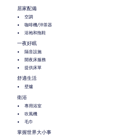
居家配備
空調
咖啡機/沖茶器
浴袍和拖鞋
一夜好眠
隔音設施
開夜床服務
提供床單
舒適生活
壁爐
衛浴
專用浴室
吹風機
毛巾
掌握世界大小事