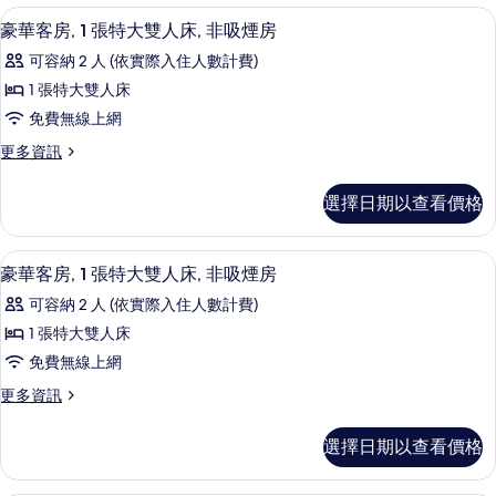
單
情
房,
有
客房內保險箱、隔音、免費無線上網、
顯
6
2
人
豪華客房, 1 張特大雙人床, 非吸煙房
相
示
張
床,
可容納 2 人 (依實際入住人數計費)
單
片
豪
非
人
1 張特大雙人床
華
床,
吸
免費無線上網
非
客
煙
吸
更
更多資訊
房,
煙
多
房
房
1
豪
的
選擇日期以查看價格
的
華
張
詳
所
客
特
情
房,
有
客房內保險箱、隔音、免費無線上網、
顯
7
1
大
豪華客房, 1 張特大雙人床, 非吸煙房
相
示
張
雙
可容納 2 人 (依實際入住人數計費)
特
片
豪
人
大
1 張特大雙人床
華
雙
床,
免費無線上網
人
客
非
床,
更
更多資訊
房,
非
多
吸
吸
1
豪
煙
選擇日期以查看價格
煙
華
張
房
房
客
特
的
房,