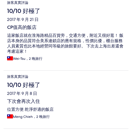
旅客真實評論
10/10 好極了
2017 年 9 月 21 日
CP值高的飯店
這家飯店就在淮海路精品百貨旁，交通方便，附近又很好逛！ 飯
店本身的品質符合美系連鎖店的應有規格，性價比優，櫃台服務
人員素質也比本地經營同等級的旅館要好。 下次去上海出差還會
考慮這家！
Wei-Tsu，2 晚旅行
旅客真實評論
10/10 好極了
2017 年 9 月 8 日
下次會再次入住
位置方便.乾淨舒適的飯店
Meng Chieh，2 晚旅行