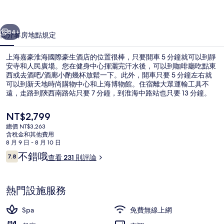
國
一個
下一個
際
54+
簡介
客房
地點
規定
豪
上海嘉豪淮海國際豪生酒店的位置很棒，只要開車 5 分鐘就可以到靜
生
安寺和人民廣場。您在健身中心揮灑完汗水後，可以到咖啡廳吃點東
西或去酒吧/酒廊小酌幾杯放鬆一下。此外，開車只要 5 分鐘左右就
酒
可以到新天地時尚購物中心和上海博物館。住宿離大眾運輸工具不
店
遠，走路到陝西南路站只要 7 分鐘，到淮海中路站也只要 13 分鐘。
的
目
NT$2,799
前
相
總價 NT$3,263
的
含稅金和其他費用
外觀
片
價
8 月 9 日 - 8 月 10 日
格
評
不錯哦
集
7.8
查看 231 則評論
是
7.8 分，滿分 10 分，
論
NT$2,799
熱門設施服務
Spa
免費無線上網