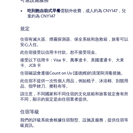
可選設施服務
吃到飽自助式早餐
需額外收費，成人約為 CNY147，兒
童約為 CNY147
規定
住宿有滅火器、煙霧探測器、保全系統和急救箱，旅客可以
安心入住。
此住宿接受以信用卡付款。恕不接受現金。
接受以下信用卡：Visa 卡、萬事達卡、美國運通卡、大來
卡、JCB 卡
住宿確認會遵循Count on Us (溫德姆)的清潔與消毒措施。
此住宿不提供一次性個人用品，例如梳子、沐浴棉、刮鬍用
品、指甲銼刀、擦鞋布等。
請注意，不同國家和不同住宿的文化規範和旅客規定會有所
不同，顯示的規定是由住宿業者提供。
住宿等級
我們的評級系統會根據住宿類型、設施及服務，提供住宿等
級資訊。