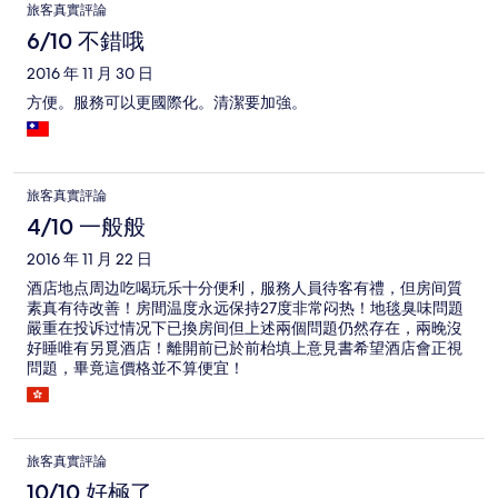
旅客真實評論
6/10 不錯哦
2016 年 11 月 30 日
方便。服務可以更國際化。清潔要加強。
旅客真實評論
4/10 一般般
2016 年 11 月 22 日
酒店地点周边吃喝玩乐十分便利，服務人員待客有禮，但房间質
素真有待改善！房間温度永远保持27度非常闷热！地毯臭味問題
嚴重在投诉过情况下已換房间但上述兩個問題仍然存在，兩晚沒
好睡唯有另覓酒店！離開前已於前枱填上意見書希望酒店會正視
問題，畢竟這價格並不算便宜！
旅客真實評論
10/10 好極了