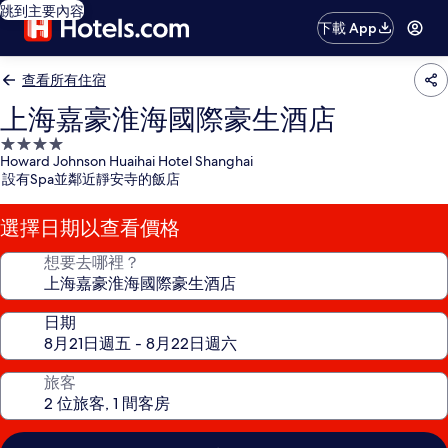
跳到主要內容
下載 App
查看所有住宿
上海嘉豪淮海國際豪生酒店
4.0
Howard Johnson Huaihai Hotel Shanghai
星
設有Spa並鄰近靜安寺的飯店
級
住
選擇日期以查看價格
宿
想要去哪裡？
日期
旅客