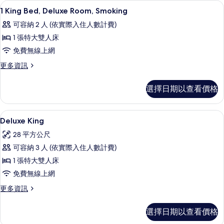
情
所
客房內保險箱、隔音、免費無線上網、
顯
1
詳
1 King Bed, Deluxe Room, Smoking
有
示
情
可容納 2 人 (依實際入住人數計費)
相
1
1 張特大雙人床
King
片
免費無線上網
Bed,
Deluxe
更
更多資訊
多
Room,
1
Smoking
選擇日期以查看價格
King
的
Bed,
Deluxe
所
客房內保險箱、隔音、免費無線上網、
顯
1
Room,
Deluxe King
有
示
Smoking
28 平方公尺
的
相
Deluxe
詳
可容納 3 人 (依實際入住人數計費)
片
King
情
1 張特大雙人床
的
免費無線上網
所
更
更多資訊
有
多
相
Deluxe
選擇日期以查看價格
King
片
的