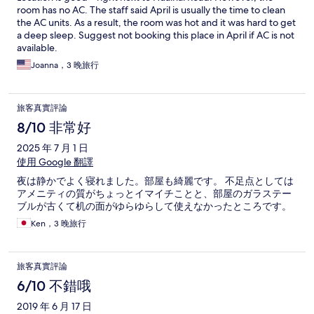
room has no AC. The staff said April is usually the time to clean
the AC units. As a result, the room was hot and it was hard to get
a deep sleep. Suggest not booking this place in April if AC is not
available.
Joanna，3 晚旅行
旅客真實評論
8/10 非常好
2025 年 7 月 1 日
使用 Google 翻譯
夜は静かでよく寝れました。部屋も綺麗です。 不足点としては
アメニティの質がちょっとイマイチことと、部屋のガラステー
ブルが古くて机の面がゆらゆらして使えなかったところです。
Ken，3 晚旅行
旅客真實評論
6/10 不錯哦
2019 年 6 月 17 日