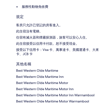
服務性動物免收費
規定
客房只允許已登記的房客進入。
此住宿沒有電梯。
住宿有滅火器和煙霧探測器，旅客可以安心入住。
此住宿接受以信用卡付款。恕不接受現金。
接受以下信用卡：Visa 卡、萬事達卡、美國運通卡、大來
卡、JCB 卡
其他名稱
Best Western Olde Maritime
Best Western Olde Maritime Inn
Best Western Olde Maritime Motor
Best Western Olde Maritime Motor Inn
Best Western Olde Maritime Motor Inn Warrnambool
Best Western Olde Maritime Motor Warrnambool