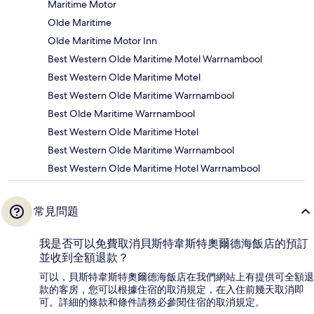
Maritime Motor
Olde Maritime
Olde Maritime Motor Inn
Best Western Olde Maritime Motel Warrnambool
Best Western Olde Maritime Motel
Best Western Olde Maritime Warrnambool
Best Olde Maritime Warrnambool
Best Western Olde Maritime Hotel
Best Western Olde Maritime Warrnambool
Best Western Olde Maritime Hotel Warrnambool
常見問題
我是否可以免費取消貝斯特韋斯特奧爾德海飯店的預訂
並收到全額退款？
可以，貝斯特韋斯特奧爾德海飯店在我們網站上有提供可全額退
款的客房，您可以根據住宿的取消規定，在入住前幾天取消即
可。詳細的條款和條件請務必參閱住宿的取消規定。