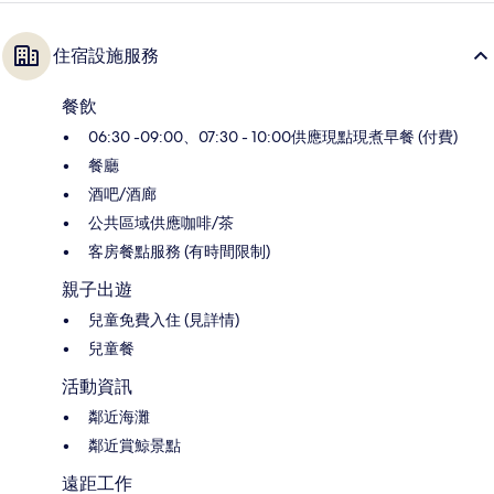
住宿設施服務
餐飲
06:30 -09:00、07:30 - 10:00供應現點現煮早餐 (付費)
餐廳
酒吧/酒廊
公共區域供應咖啡/茶
客房餐點服務 (有時間限制)
親子出遊
兒童免費入住 (見詳情)
兒童餐
活動資訊
鄰近海灘
鄰近賞鯨景點
遠距工作