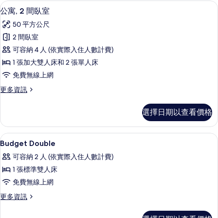
房
公寓, 2 間臥室 | 高級寢具、迷你吧
顯
13
(Mezzanine)
片
公寓, 2 間臥室
示
的
50 平方公尺
詳
公
情
2 間臥室
寓,
可容納 4 人 (依實際入住人數計費)
2
1 張加大雙人床和 2 張單人床
間
免費無線上網
臥
更
更多資訊
室
多
的
公
選擇日期以查看價格
寓,
所
2
有
間
高級寢具、迷你吧、書桌、筆電工作空
顯
4
臥
相
Budget Double
示
室
片
可容納 2 人 (依實際入住人數計費)
的
Budget
詳
1 張標準雙人床
Double
情
免費無線上網
的
更
更多資訊
所
多
有
Budget