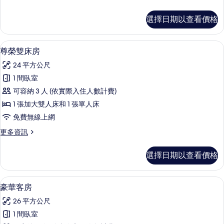
多
所
尊
選擇日期以查看價格
榮
有
客
相
房
尊榮雙床房 | 高級寢具、迷你吧、書
顯
10
(Queen)
片
尊榮雙床房
示
的
24 平方公尺
詳
尊
情
1 間臥室
榮
可容納 3 人 (依實際入住人數計費)
雙
1 張加大雙人床和 1 張單人床
床
免費無線上網
房
更
更多資訊
的
多
所
尊
選擇日期以查看價格
榮
有
雙
相
床
豪華客房 | 高級寢具、迷你吧、書桌、
顯
13
房
豪華客房
片
示
的
26 平方公尺
詳
豪
情
1 間臥室
華