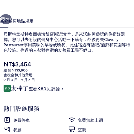
奧
一個
下一個
爾
73+
簡介
客房
地點
規定
德
貝斯特韋斯特奧爾德海飯店鄰近海灣，是來沃納姆堡玩的住宿好選
海
擇。您可以去附設的健身中心活動一下筋骨，然後再去Clovelly
Restaurant享用美味的早餐或晚餐。此住宿還有酒吧/酒廊和花園等特
飯
色設施。住過的人都對住宿的友善員工讚不絕口。
店
目
NT$3,454
的
前
總價 NT$3,806
的
相
含稅金和其他費用
價
9 月 4 日 - 9 月 5 日
家庭客房 (Mezzanine) | 高級寢
片
格
評
太棒了
9.0
查看 980 則評論
是
9.0 分，滿分 10 分，
論
集
NT$3,454
熱門設施服務
免費停車
免費無線上網
餐廳
空調