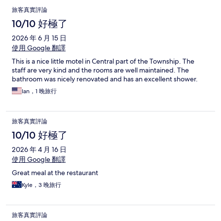
旅客真實評論
10/10 好極了
2026 年 6 月 15 日
使用 Google 翻譯
This is a nice little motel in Central part of the Township. The
staff are very kind and the rooms are well maintained. The
bathroom was nicely renovated and has an excellent shower.
Ian，1 晚旅行
旅客真實評論
10/10 好極了
2026 年 4 月 16 日
使用 Google 翻譯
Great meal at the restaurant
Kyle，3 晚旅行
旅客真實評論