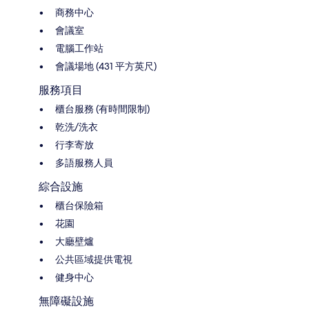
商務中心
會議室
電腦工作站
會議場地 (431 平方英尺)
服務項目
櫃台服務 (有時間限制)
乾洗/洗衣
行李寄放
多語服務人員
綜合設施
櫃台保險箱
花園
大廳壁爐
公共區域提供電視
健身中心
無障礙設施