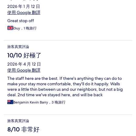
2026 年 1 月 12 日
使用 Google 翻譯
Great stop off
Guy，1 晚旅行
旅客真實評論
10/10 好極了
2026 年 4 月 12 日
使用 Google 翻譯
The staff here are the best. If there's anything they can do to
make your stay more comfortable, they'll do it happily. Walls
were a little thin between us and our neighbors, but not a big
deal. 2nd time we've stayed here, and will be back
Benjamin Kevin Barry，3 晚旅行
旅客真實評論
8/10 非常好