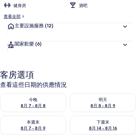
健身房
酒吧
查看全部
主要設施服務
(12)
闔家歡樂
(6)
客房選項
查看這些日期的供應情況
查看今晚 (8月 7 - 8月 8) 的供應情況
查看明天 (8月 8 - 8月 9) 的
今晚
明天
8月 7 - 8月 8
8月 8 - 8月 9
查看本週末 (8月 7 - 8月 9) 的供應情況
查看下週末 (8月 14 - 8月 16)
本週末
下週末
8月 7 - 8月 9
8月 14 - 8月 16