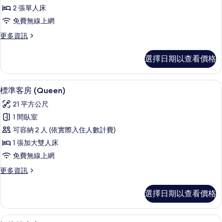
房
2 張單人床
(Budget)
免費無線上網
的
更
更多資訊
所
多
有
雙
選擇日期以查看價格
床
相
房
片
(Budget)
標準客房 (Queen) | 高級寢具、迷
顯
4
的
標準客房 (Queen)
示
詳
21 平方公尺
情
標
1 間臥室
準
可容納 2 人 (依實際入住人數計費)
客
1 張加大雙人床
房
免費無線上網
(Queen)
更
更多資訊
的
多
所
標
選擇日期以查看價格
準
有
客
相
房
標準雙床房 | 高級寢具、迷你吧、書
顯