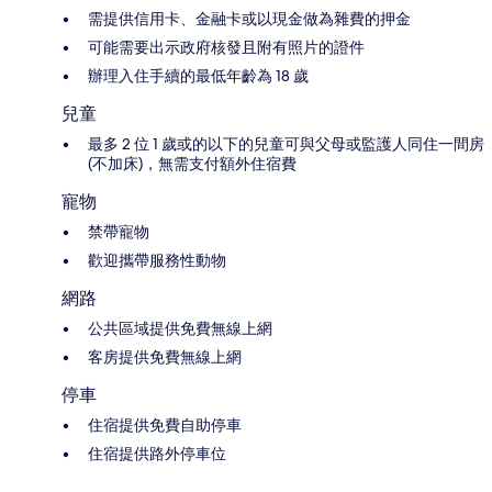
需提供信用卡、金融卡或以現金做為雜費的押金
可能需要出示政府核發且附有照片的證件
辦理入住手續的最低年齡為 18 歲
兒童
最多 2 位 1 歲或的以下的兒童可與父母或監護人同住一間房
(不加床)，無需支付額外住宿費
寵物
禁帶寵物
歡迎攜帶服務性動物
網路
公共區域提供免費無線上網
客房提供免費無線上網
停車
住宿提供免費自助停車
住宿提供路外停車位