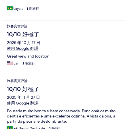
Nayara，1 晚旅行
旅客真實評論
10/10 好極了
2025 年 10 月 17 日
使用 Google 翻譯
Great view and location
juan，1 晚旅行
旅客真實評論
10/10 好極了
2025 年 11 月 27 日
使用 Google 翻譯
Pousada muito bonita e bem conservada. Funcionários muito
gentis e eficientes e uma excelente cozinha. A vista da orla, a
partir da piscina, é deslumbrante.
Luiz Sergio Zenha de，3 晚旅行