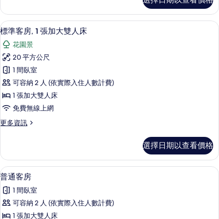
華
的
客
所
房,
迷你吧、客房內保險箱、免費無線上網
顯
11
熱
標準客房, 1 張加大雙人床
有
示
水
相
花園景
浴
標
缸
片
20 平方公尺
準
的
1 間臥室
詳
客
情
可容納 2 人 (依實際入住人數計費)
房,
1 張加大雙人床
1
免費無線上網
張
更
更多資訊
加
多
大
標
選擇日期以查看價格
準
雙
客
人
房,
普通客房 | 迷你吧、客房內保險箱、
顯
3
1
床
普通客房
示
張
的
1 間臥室
加
普
所
大
可容納 2 人 (依實際入住人數計費)
通
雙
有
1 張加大雙人床
人