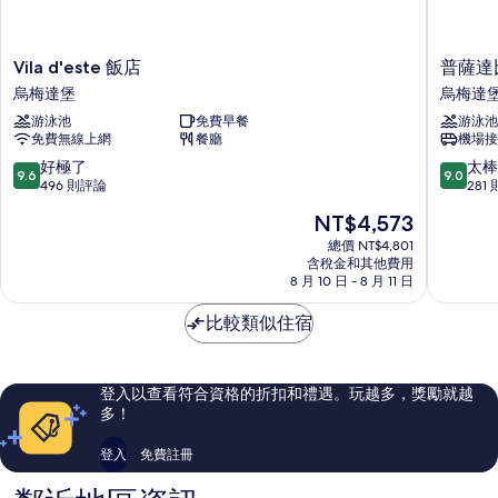
Vila
普
Vila d'este 飯店
普薩達
d'este
薩
烏梅達堡
烏梅達
飯
達
游泳池
免費早餐
游泳池
店
比
免費無線上網
餐廳
機場接
烏
布
梅
魯
9.6
9.0
好極了
太棒
9.6
9.0
達
斯
分，
分，
496 則評論
281
堡
飯
滿
滿
現
NT$4,573
店
分
分
在
烏
10
10
總價 NT$4,801
價
含稅金和其他費用
梅
分，
分，
格
8 月 10 日 - 8 月 11 日
達
好
太
為
堡
極
棒
NT$4,573
比較類似住宿
了，
了，
496
281
則
則
評
評
登入以查看符合資格的折扣和禮遇。玩越多，獎勵就越
論
論
多！
登入
免費註冊