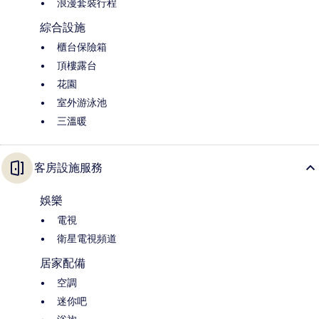
浪漫套裝行程
綜合設施
櫃台保險箱
頂樓露台
花園
室外游泳池
三溫暖
客房設施服務
娛樂
電視
衛星電視頻道
居家配備
空調
迷你吧