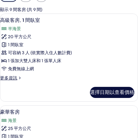
用
的
顯示 9 間客房 (共 9 間)
客
高級客房, 1 間臥室 | 迷你吧、客房
顯
7
高級客房, 1 間臥室
房
示
篩
半海景
高
選
20 平方公尺
級
條
1 間臥室
客
件
可容納 3 人 (依實際入住人數計費)
房,
1 張加大雙人床和 1 張單人床
1
免費無線上網
間
更
更多資訊
臥
多
室
高
選擇日期以查看價格
級
的
客
所
房,
豪華客房 | 迷你吧、客房內保險箱、
顯
13
1
有
豪華客房
示
間
相
海景
臥
豪
片
室
25 平方公尺
華
的
1 間臥室