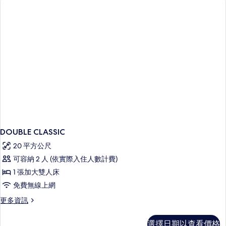
式
相
套
片
房
的
詳
情
DOUBLE CLASSIC
20 平方公尺
可容納 2 人 (依實際入住人數計費)
1 張加大雙人床
免費無線上網
更
更多資訊
多
DOUBLE
選擇日期以查看價格