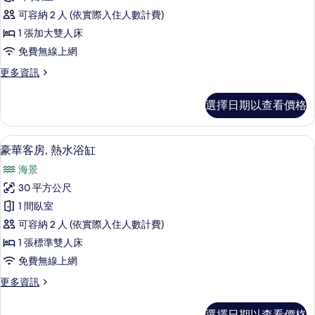
詳
客
情
可容納 2 人 (依實際入住人數計費)
房
1 張加大雙人床
的
免費無線上網
所
更
更多資訊
有
多
相
豪
選擇日期以查看價格
華
片
客
房
豪華客房, 熱水浴缸 | 迷你吧、客房
顯
9
的
豪華客房, 熱水浴缸
示
詳
海景
情
豪
30 平方公尺
華
1 間臥室
客
可容納 2 人 (依實際入住人數計費)
房,
1 張標準雙人床
熱
免費無線上網
水
更
更多資訊
浴
多
缸
豪
選擇日期以查看價格