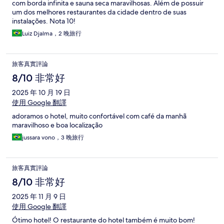
com borda infinita e sauna seca maravilhosas. Além de possuir
um dos melhores restaurantes da cidade dentro de suas
instalações. Nota 10!
Luiz Djalma，2 晚旅行
旅客真實評論
8/10 非常好
2025 年 10 月 19 日
使用 Google 翻譯
adoramos o hotel, muito confortável com café da manhã
maravilhoso e boa localização
jussara vono，3 晚旅行
旅客真實評論
8/10 非常好
2025 年 11 月 9 日
使用 Google 翻譯
Ótimo hotel! O restaurante do hotel também é muito bom!