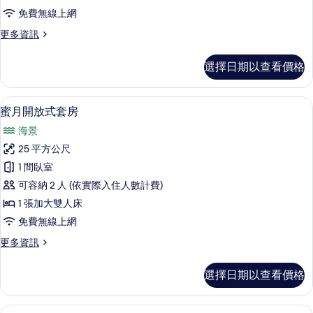
客
相
床
免費無線上網
房
的
片
更
更多資訊
詳
的
多
情
所
普
選擇日期以查看價格
通
有
客
相
房
蜜月開放式套房 | 露台/庭院
顯
4
的
蜜月開放式套房
片
示
詳
海景
情
蜜
25 平方公尺
月
1 間臥室
開
可容納 2 人 (依實際入住人數計費)
放
1 張加大雙人床
式
免費無線上網
套
更
更多資訊
房
多
的
蜜
選擇日期以查看價格
月
所
開
有
放