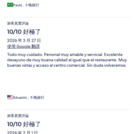
Paula，3 晚旅行
旅客真實評論
10/10 好極了
2026 年 3 月 27 日
使用 Google 翻譯
Todo muy cuidado. Personal muy amable y servicial. Excelente
desayuno de muy buena calidad al igual que el restaurante. Muy
buenas vistas y acceso al centro comercial. Sin duda volveremos.
Eduardo，5 晚旅行
旅客真實評論
10/10 好極了
2026 年 2 月 1 日