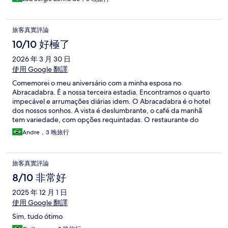
旅客真實評論
10/10 好極了
2026 年 3 月 30 日
使用 Google 翻譯
Comemorei o meu aniversário com a minha esposa no
Abracadabra. É a nossa terceira estadia. Encontramos o quarto
impecável e arrumações diárias idem. O Abracadabra é o hotel
dos nossos sonhos. A vista é deslumbrante, o café da manhã
tem variedade, com opções requintadas. O restaurante do
hotel, Místico, é muito bom, poderia ser melhor se o cardápio
Andre，3 晚旅行
fosse renovado. A esquipe é muito solícita e profissional.
Sempre que pudermos, retornaremos.
旅客真實評論
8/10 非常好
2025 年 12 月 1 日
使用 Google 翻譯
Sim, tudo ótimo