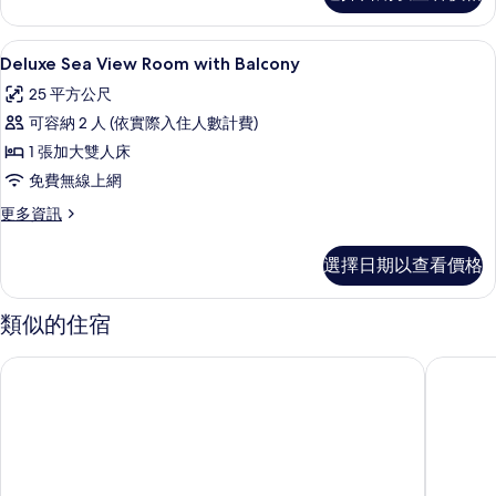
的
詳
迷你吧、客房內保險箱、免費無線上網
顯
5
情
Deluxe Sea View Room with Balcony
示
25 平方公尺
Deluxe
可容納 2 人 (依實際入住人數計費)
Sea
1 張加大雙人床
View
免費無線上網
Room
with
更
更多資訊
多
Balcony
Deluxe
的
選擇日期以查看價格
Sea
所
View
Room
有
類似的住宿
with
相
Balcony
Vila d'este 飯店
普薩達比
的
片
詳
情