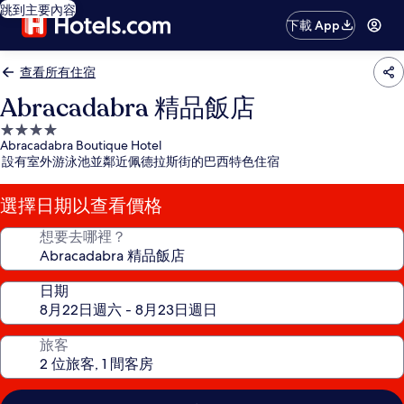
跳到主要內容
下載 App
查看所有住宿
Abracadabra 精品飯店
4.0
Abracadabra Boutique Hotel
星
設有室外游泳池並鄰近佩德拉斯街的巴西特色住宿
級
住
選擇日期以查看價格
宿
想要去哪裡？
日期
旅客