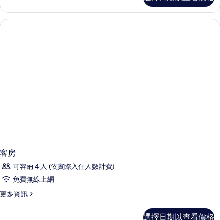
CLASSIC
的
詳
情
客房
可容納 4 人 (依實際入住人數計費)
免費無線上網
更
更多資訊
多
客
選擇日期以查看價格
房