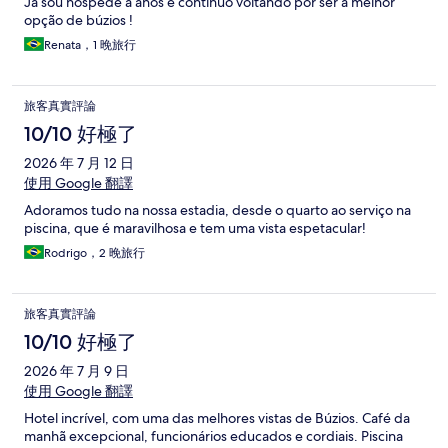
Já sou hóspede a anos e continuo voltando por ser a melhor
opção de búzios !
Renata，1 晚旅行
旅客真實評論
10/10 好極了
2026 年 7 月 12 日
使用 Google 翻譯
Adoramos tudo na nossa estadia, desde o quarto ao serviço na
piscina, que é maravilhosa e tem uma vista espetacular!
Rodrigo，2 晚旅行
旅客真實評論
10/10 好極了
2026 年 7 月 9 日
使用 Google 翻譯
Hotel incrível, com uma das melhores vistas de Búzios. Café da
manhã excepcional, funcionários educados e cordiais. Piscina