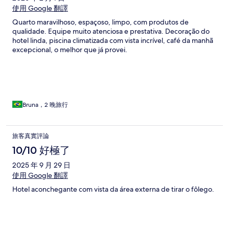
使用 Google 翻譯
Quarto maravilhoso, espaçoso, limpo, com produtos de
qualidade. Equipe muito atenciosa e prestativa. Decoração do
hotel linda, piscina climatizada com vista incrível, café da manhã
excepcional, o melhor que já provei.
Bruna，2 晚旅行
旅客真實評論
10/10 好極了
2025 年 9 月 29 日
使用 Google 翻譯
Hotel aconchegante com vista da área externa de tirar o fôlego.