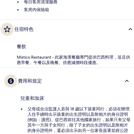
每日客房清潔服務
客房內保險箱
住宿特色
餐飲
Mistico Restaurant - 此家海濱餐廳專門提供巴西料理，並且供
應早餐、午餐以及晚餐。供應減價時段優惠。
費用和規定
兒童和加床
父母或合法監護人若與 18 歲以下孩童同行，必須在辦理
入住手續時出示孩童的出生證明以及附相片的身分證明
(例如：護照)。從巴西前往其他國家旅行，如果只有父母
其中一方與子女同行，除了子女的出生證明以及附相片
的身分證明外，還必須出示由另一位家長簽署並經公證