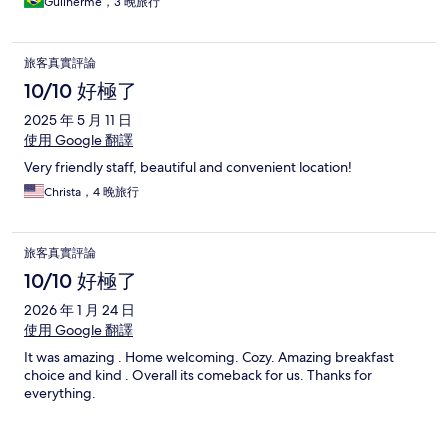
Guilherme，3 晚旅行
旅客真實評論
10/10 好極了
2025 年 5 月 11 日
使用 Google 翻譯
Very friendly staff, beautiful and convenient location!
Christa，4 晚旅行
旅客真實評論
10/10 好極了
2026 年 1 月 24 日
使用 Google 翻譯
It was amazing . Home welcoming. Cozy. Amazing breakfast
choice and kind . Overall its comeback for us. Thanks for
everything.