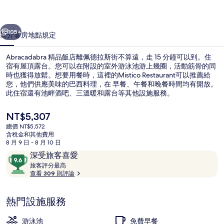
相
一個
下一個
片
105+
簡介
客房
地點
規定
集
Abracadabra 精品飯店離佩德拉斯街不算遠，走 15 分鐘可以到。住
宿有屋頂露台。您可以在附設的室外游泳池游上幾圈，活動筋骨的同
時也獲得放鬆。想要用餐時，這裡的Mistico Restaurant可以推薦給
您，他們供應美味的巴西料理，在 早餐、午餐和晚餐時間均有開放。
此住宿還有池畔酒吧、三溫暖和露台等其他設施服務。
目
NT$5,307
前
總價 NT$5,572
的
含稅金和其他費用
室外游泳池，提供日光浴躺椅
價
8 月 9 日 - 8 月 10 日
格
評
9.6
深受旅客喜愛
是
論
旅
分，
旅客評分最高
NT$5,307
客
查看 309 則評論
滿
評
分
分
10，
熱門設施服務
最
深
高
受
游泳池
免費早餐