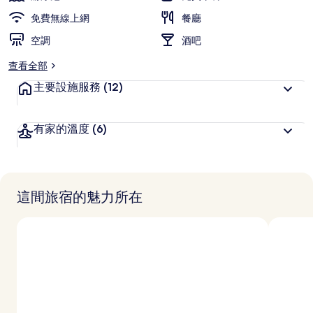
旅
免費無線上網
餐廳
客
空調
喜
酒吧
愛
查看全部
主要設施服務
(12)
有家的溫度
(6)
這間旅宿的魅力所在