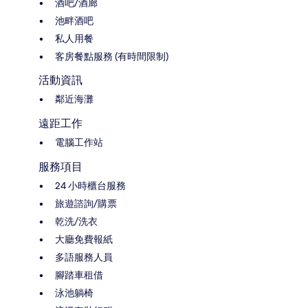
酒吧/酒廊
池畔酒吧
私人用餐
客房餐點服務 (有時間限制)
活動資訊
鄰近海灘
遠距工作
電腦工作站
服務項目
24 小時櫃台服務
旅遊諮詢/購票
乾洗/洗衣
大廳免費報紙
多語服務人員
腳踏車租借
泳池躺椅