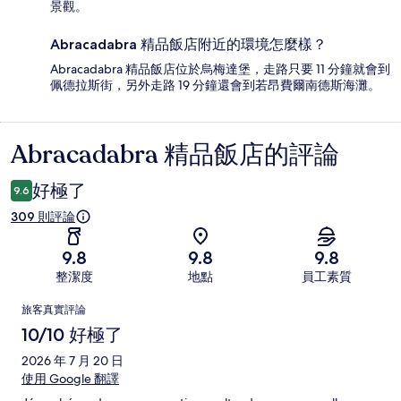
景觀。
Abracadabra 精品飯店附近的環境怎麼樣？
Abracadabra 精品飯店位於烏梅達堡，走路只要 11 分鐘就會到
佩德拉斯街，另外走路 19 分鐘還會到若昂費爾南德斯海灘。
Abracadabra 精品飯店的評論
評
論
好極了
9.6
309 則評論
9.8
9.8
9.8
整潔度
地點
員工素質
評
旅客真實評論
論
10/10 好極了
2026 年 7 月 20 日
使用 Google 翻譯