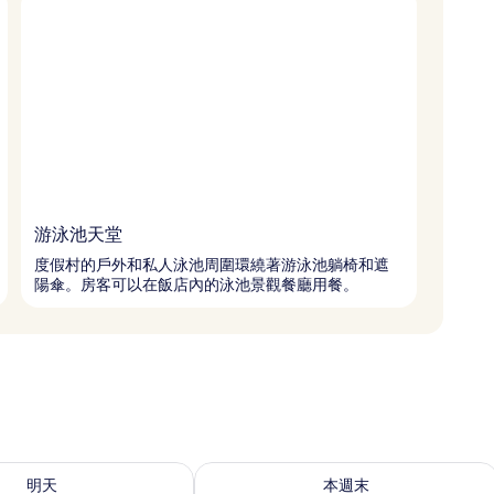
游泳池天堂
度假村的戶外和私人泳池周圍環繞著游泳池躺椅和遮
陽傘。房客可以在飯店內的泳池景觀餐廳用餐。
8 - 8月 9) 的供應情況
查看本週末 (8月 7 - 8月 9) 的供應情況
明天
本週末