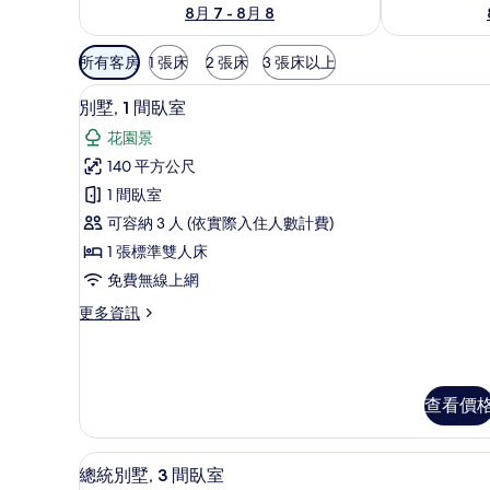
8月 7 - 8月 8
可
所有客房
1 張床
2 張床
3 張床以上
用
花園景
顯
的
11
別墅, 1 間臥室
示
客
花園景
房
別
140 平方公尺
篩
墅,
1 間臥室
選
1
條
可容納 3 人 (依實際入住人數計費)
間
件
1 張標準雙人床
臥
免費無線上網
室
更
更多資訊
的
多
所
別
墅,
有
1
相
查看價
間
臥
片
室
獨立浴缸和淋浴設備、環保盥
顯
的
13
總統別墅, 3 間臥室
詳