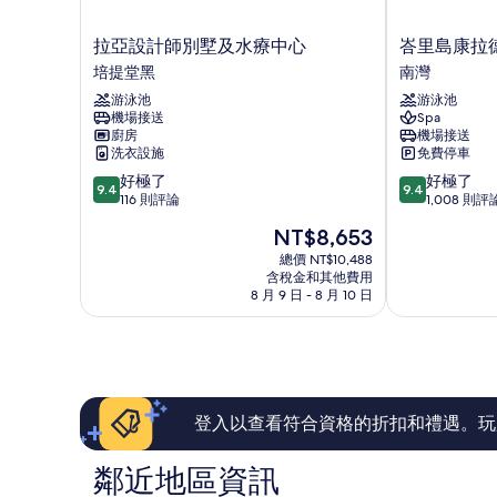
拉
峇
拉亞設計師別墅及水療中心
峇里島康拉
亞
里
培提堂黑
南灣
設
島
游泳池
游泳池
計
康
機場接送
Spa
師
拉
廚房
機場接送
別
德
洗衣設施
免費停車
墅
飯
9.4
9.4
好極了
好極了
及
店
9.4
9.4
分，
分，
116 則評論
1,008 則評
水
南
滿
滿
療
灣
現
NT$8,653
分
分
中
在
10
10
總價 NT$10,488
心
價
含稅金和其他費用
分，
分，
培
格
8 月 9 日 - 8 月 10 日
好
好
提
為
極
極
堂
NT$8,653
了，
了，
黑
116
1,008
則
則
評
評
論
論
登入以查看符合資格的折扣和禮遇。玩
鄰近地區資訊