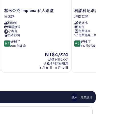
塞
科
塞米亞克 Impiana 私人別墅
科諾科尼別墅
米
諾
日落路
培提堂黑
亞
科
游泳池
游泳池
克
尼
機場接送
廚房
Impiana
別
小廚房
免費停車
私
墅
洗衣設施
免費無線上網
人
培
9.4
9.6
好極了
好極了
別
提
9.4
9.6
分，
分，
206 則評論
447 則評論
墅
堂
滿
滿
日
黑
現
NT$4,924
分
分
落
在
10
10
總價 NT$6,001
路
價
含稅金和其他費用
分，
分，
格
8 月 18 日 - 8 月 19 日
9
好
好
為
極
極
NT$4,924
了，
了，
206
447
則
則
評
評
論
論
登入
免費註冊