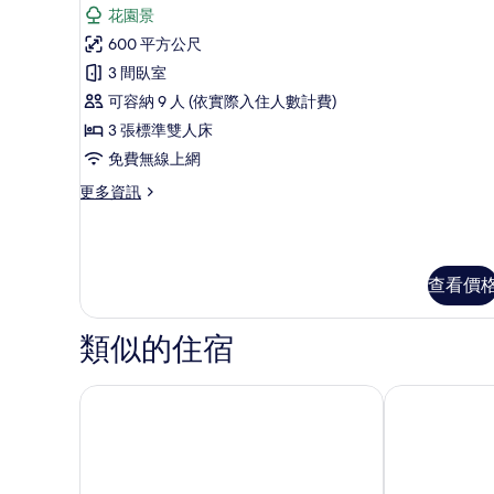
示
花園景
情
總
600 平方公尺
統
3 間臥室
別
可容納 9 人 (依實際入住人數計費)
墅,
3 張標準雙人床
3
免費無線上網
間
更
更多資訊
臥
多
室
總
統
的
別
所
查看價
墅,
3
有
間
類似的住宿
相
臥
片
室
的
拉亞設計師別墅及水療中心
峇里島康拉德
詳
情