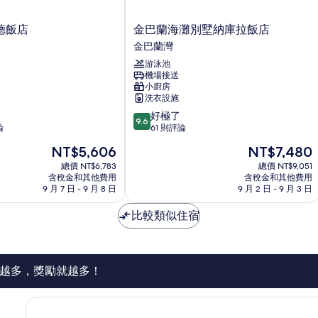
金
德飯店
金巴蘭海灘別墅納庫拉飯店
巴
金巴蘭灣
蘭
游泳池
海
機場接送
灘
小廚房
別
洗衣設施
墅
9.6
好極了
納
9.6
分，
論
61 則評論
庫
滿
拉
現
現
NT$5,606
NT$7,480
分
飯
在
在
10
總價 NT$6,783
總價 NT$9,051
店
價
價
含稅金和其他費用
含稅金和其他費用
分，
金
格
格
9 月 7 日 - 9 月 8 日
9 月 2 日 - 9 月 3 日
好
巴
為
為
極
蘭
NT$5,606
NT$7,480
比較類似住宿
了，
灣
61
則
評
論
越多，獎勵就越多！