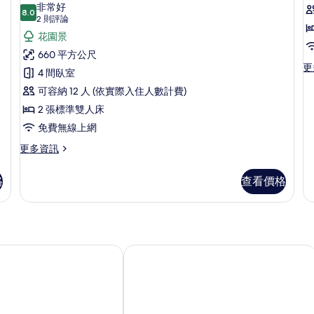
示
室
非常好
的
的
8.0
8.0 分，滿分 10 分
總
(2
2 則評論
詳
詳
則
統
花園景
情
情
評
別
660 平方公尺
論)
更
更
墅,
4 間臥室
墅
多
4
5
可容納 12 人 (依實際入住人數計費)
總
統
間
2 張標準雙人床
別
臥
免費無線上網
墅,
5
室
更
更多資訊
間
多
的
臥
總
所
室
格
查看價格
統
的
有
別
詳
墅,
相
情
4
片
間
臥
飯店
金巴蘭海灘別墅納庫拉飯店
室
的
詳
情