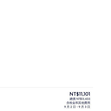
書桌、熨斗/熨衣板、免費搖籃/嬰兒床
目
NT$11,101
前
總價 NT$13,433
的
含稅金和其他費用
熨衣板、免費搖籃/嬰兒床、折疊床/加床
皇家別墅, 3 間臥室 | 書桌、熨斗/
價
9 月 2 日 - 9 月 3 日
格