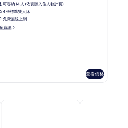
片
示
可容納 14 人 (依實際入住人數計費)
總
4 張標準雙人床
統
免費無線上網
別
多資訊
,
間
臥
室
的
所
查看價格
有
相
片
塞米亞克 Impiana 私人別墅
科諾科尼別墅