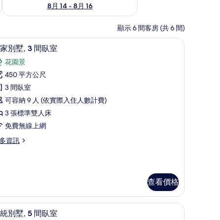
8月 14 - 8月 16
顯示 6 間客房 (共 6 間)
吹風機、浴袍
獨立浴缸和淋浴設備、環保盥洗用品、吹風機
顯
15
家別墅, 3 間臥室
示
花園景
皇
450 平方公尺
家
3 間臥室
別
可容納 9 人 (依實際入住人數計費)
,
3 張標準雙人床
免費無線上網
間
多資訊
臥
室
的
所
查看價格
有
相
花園景
顯
8
統別墅, 5 間臥室