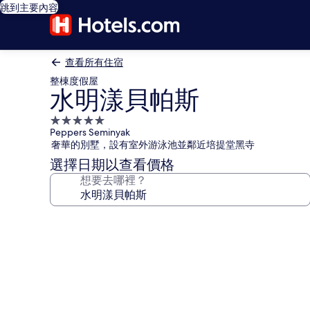
跳到主要內容
查看所有住宿
整棟度假屋
水明漾貝帕斯
5.0
Peppers Seminyak
星
奢華的別墅，設有室外游泳池並鄰近培提堂黑寺
級
選擇日期以查看價格
住
想要去哪裡？
宿
水
明
漾
貝