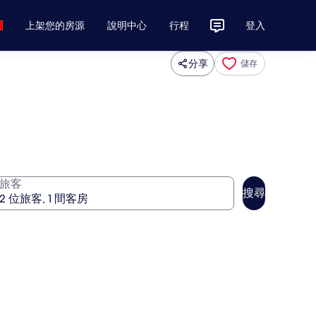
上架您的房源
說明中心
行程
登入
分享
儲存
旅客
搜尋