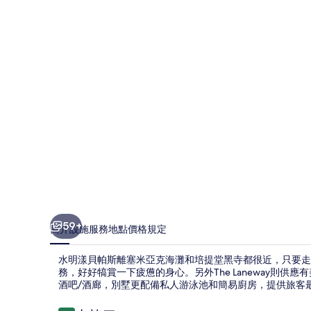
帕
斯
的
相
片
集
59+
簡介
設施服務
地點
價格
規定
水明漾貝帕斯離塞米亞克海灘和培提堂黑寺都很近，只要走 1
務，好好犒賞一下疲憊的身心。另外The Laneway則
酒吧/酒廊，別墅更配備私人游泳池和簡易廚房，提供旅客