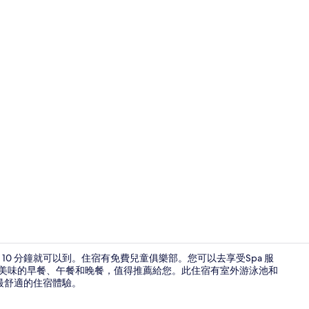
住宿內酒吧
0 分鐘就可以到。住宿有免費兒童俱樂部。您可以去享受Spa 服
供應有美味的早餐、午餐和晚餐，值得推薦給您。此住宿有室外游泳池和
最舒適的住宿體驗。
書桌、熨斗/