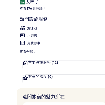
評
太棒了
9.2
9.2 分，滿分 10 分，
論
查看 176 則評論
熱門設施服務
外觀
游泳池
小廚房
免費停車
查看全部
主要設施服務
(12)
有家的溫度
(6)
這間旅宿的魅力所在