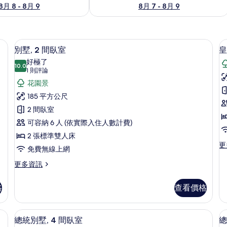
8月 8 - 8月 9
8月 7 - 8月 9
獨立浴缸和淋浴設備、環保盥洗用品、
顯
17
別墅, 2 間臥室
皇
示
好極了
10.0
10.0 分，滿分 10 分
別
(1
1 則評論
則
墅,
花園景
評
2
185 平方公尺
論)
間
2 間臥室
墅
臥
3
可容納 6 人 (依實際入住人數計費)
室
2 張標準雙人床
更
更
的
免費無線上網
多
所
皇
更
更多資訊
家
多
有
別
別
相
格
查看價格
墅,
墅,
3
片
2
間
間
洗用品、吹風機、浴袍
花園景
顯
臥
10
臥
總統別墅, 4 間臥室
總
室