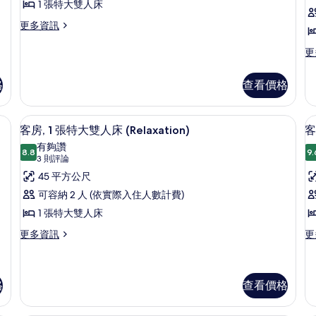
床,
1 張特大雙人床
詳
張
相
邊
情
更
更多資訊
特
間
片
多
的
大
客
更
更
詳
房,
多
雙
情
1
客
人
格
查看價格
張
房,
特
床
2
大
張
寢具、迷你吧、客房內保險箱、書桌
的
客房, 1 張特大雙人床 (Relaxatio
顯
雙
12
單
客房, 1 張特大雙人床 (Relaxation)
客
所
人
示
人
有夠讚
床
8.8
床
9.
有
8.8 分，滿分 10 分
客
(3
3 則評論
的
的
則
相
房,
45 平方公尺
房
詳
詳
評
情
情
片
1
1
可容納 2 人 (依實際入住人數計費)
論)
張
1 張特大雙人床
特
更
更
更多資訊
更
多
多
大
客
客
雙
房,
房,
人
1
1
格
查看價格
張
張
床
特
特