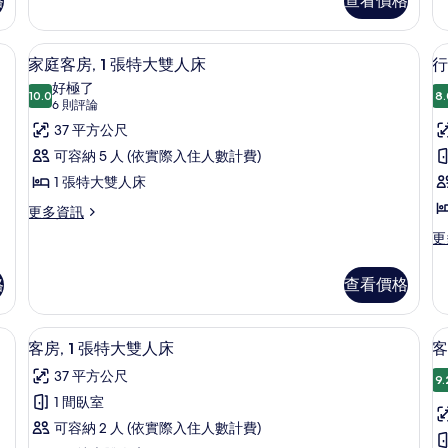
格
查看價格
、客房內保險箱、書桌
高級寢具、迷你吧、客房內保險箱、書
顯
11
家庭客房, 1 張特大雙人床
行
示
好極了
10.0
8.
10.0 分，滿分 10 分
家
(6
6 則評論
則
庭
37 平方公尺
評
客
可容納 5 人 (依實際入住人數計費)
論)
房,
1 張特大雙人床
房
1
1
更
更多資訊
多
張
更
更
家
多
特
庭
行
大
客
格
查看價格
政
房,
雙
客
1
房,
級寢具、迷你吧、客房內保險箱、書桌
人
客房, 1 張特大雙人床 | 高級寢具、
顯
張
2
1
客房, 1 張特大雙人床
客
特
床
床
示
張
大
37 平方公尺
特
9.
的
客
雙
大
1 間臥室
人
所
房,
房
雙
床
可容納 2 人 (依實際入住人數計費)
人
有
1
2
的