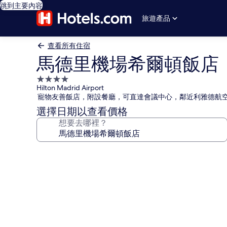
跳到主要內容
旅遊產品
查看所有住宿
馬德里機場希爾頓飯店
4.0
Hilton Madrid Airport
星
寵物友善飯店，附設餐廳，可直達會議中心，鄰近利雅德航
級
選擇日期以查看價格
住
想要去哪裡？
宿
馬
德
里
機
場