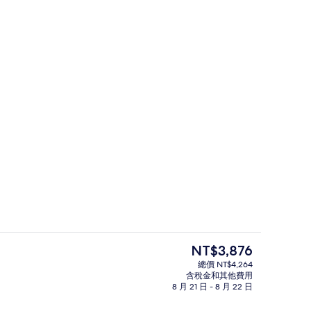
會議設施
目
NT$3,876
前
總價 NT$4,264
的
含稅金和其他費用
高級寢具、迷你吧、客房內保險箱、書
價
8 月 21 日 - 8 月 22 日
格
是