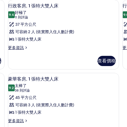
(Relaxation)
迷你吧、客房內保險箱、書桌
行政客房, 1 張特大雙人床 | 高級寢
顯
大
大
12
行政客房, 1 張特大雙人床
行
雙
雙
的
示
好極了
人
人
9.4
9.
所
9.4 分，滿分 10 分
行
(11
11 則評論
床
床
(Relaxation)
的
有
則
政
37 平方公尺
的
詳
評
相
客
可容納 2 人 (依實際入住人數計費)
詳
情
論)
片
情
房,
1 張特大雙人床
房
1
2
更
更
更多資訊
更
多
多
張
行
行
特
格
查看價格
政
政
大
客
客
房,
房,
險箱、書桌
雙
豪華客房, 1 張特大雙人床 | 高級寢
床
顯
7
1
2
豪華客房, 1 張特大雙人床
人
示
張
張
太棒了
特
9.2
單
床
9.2 分，滿分 10 分
豪
(38
38 則評論
大
人
則
的
華
45 平方公尺
雙
床,
評
人
可
所
客
可容納 3 人 (依實際入住人數計費)
床
使
論)
有
房,
1 張特大雙人床
的
用
詳
俱
相
1
更
更多資訊
情
樂
多
張