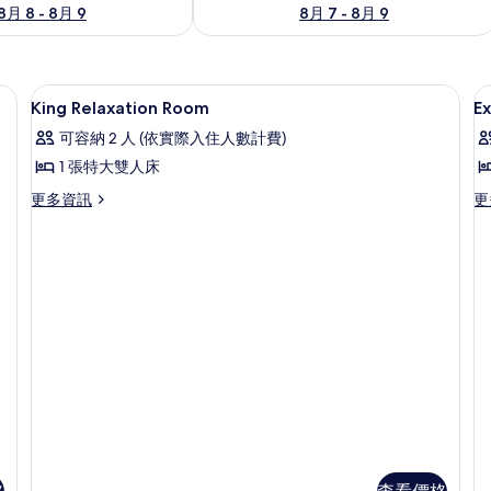
8月 8 - 8月 9
8月 7 - 8月 9
高級寢具、迷你吧、客房內保險箱、書
顯
13
King Relaxation Room
E
示
可容納 2 人 (依實際入住人數計費)
King
E
1 張特大雙人床
Relaxation
T
更
更
更多資訊
更
Room
R
多
多
的
King
Ex
所
Relaxation
Tw
Room
R
有
的
的
相
詳
詳
情
情
片