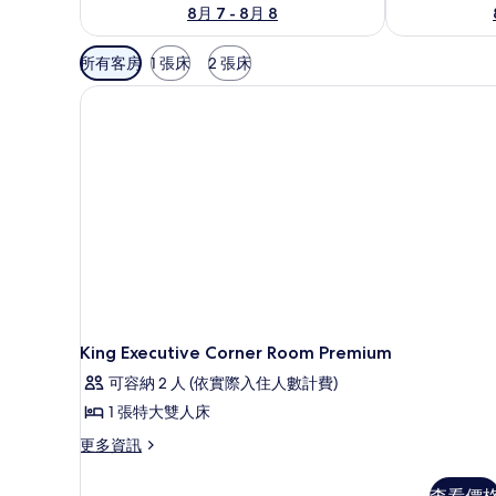
8月 7 - 8月 8
可
所有客房
1 張床
2 張床
用
的
客
房
篩
選
條
件
King Executive Corner Room Premium
可容納 2 人 (依實際入住人數計費)
1 張特大雙人床
更
更多資訊
多
King