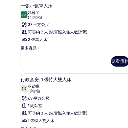
所
一張小號單人床 | 高級寢具、
顯
9
張
一張小號單人床
有
示
單
好極了
人
9.8
相
9.8 分，滿分 10 分
一
(34
34 則評論
床
則
片
張
37 平方公尺
的
評
詳
小
可容納 2 人 (依實際入住人數計費)
情
論)
號
2 張單人床
單
更
更多資訊
多
人
一
查看價
床
張
小
的
號
高級寢具、迷你吧、客房內保
顯
所
23
單
行政套房, 1 張特大雙人床
示
人
有
不錯哦
床
7.6
7.6 分，滿分 10 分
行
(5
相
5 則評論
的
則
政
69 平方公尺
片
詳
評
情
套
1 間臥室
論)
房,
可容納 3 人 (依實際入住人數計費)
1
1 張特大雙人床
張