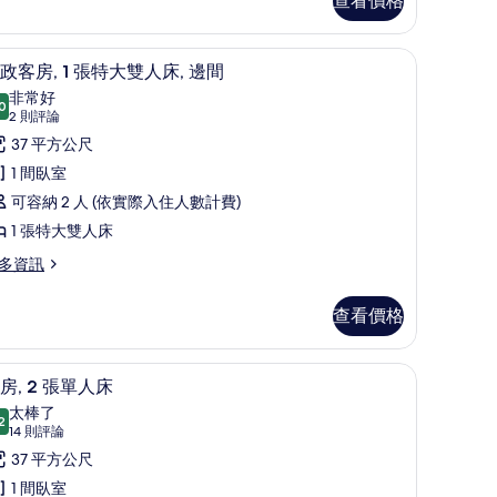
查看價格
桌
行政客房, 1 張特大雙人床, 邊間 | 高級寢具
顯
5
政客房, 1 張特大雙人床, 邊間
示
非常好
0
8.0 分，滿分 10 分
行
(2
2 則評論
則
政
37 平方公尺
評
客
1 間臥室
論)
,
可容納 2 人 (依實際入住人數計費)
1 張特大雙人床
張
多資訊
特
大
查看價格
雙
迷你吧、客房內保險箱、書桌
人
客房, 2 張單人床 | 高級寢具、迷你吧、客房
顯
1
房, 2 張單人床
,
示
太棒了
2
邊
9.2 分，滿分 10 分
客
(14
14 則評論
則
間
,
37 平方公尺
評
的
1 間臥室