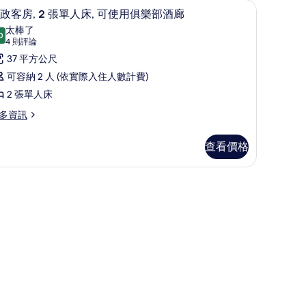
具、迷你吧、客房內保險箱、書桌
的
行政客房, 2 張單人床, 可使用俱樂部酒廊 |
顯
14
政客房, 2 張單人床, 可使用俱樂部酒廊
所
示
太棒了
0
有
9.0 分，滿分 10 分
行
(4
4 則評論
則
相
政
37 平方公尺
評
片
客
可容納 2 人 (依實際入住人數計費)
論)
,
2 張單人床
多資訊
張
單
查看價格
人
具、迷你吧、客房內保險箱、書桌
,
可
使
用
俱
樂
部