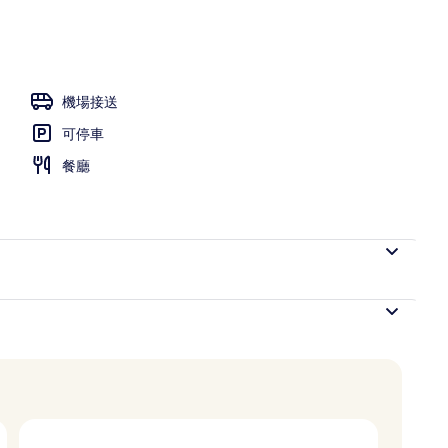
池，開放時間為 08:00 至 20:00，提供日光浴躺椅
機場接送
可停車
餐廳