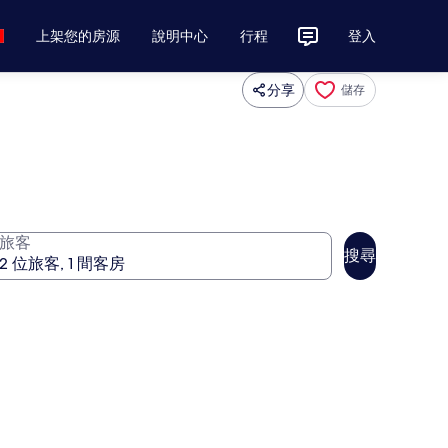
上架您的房源
說明中心
行程
登入
分享
儲存
旅客
搜尋