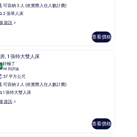
論)
張
所
可容納 3 人 (依實際入住人數計費)
單
有
2 張單人床
人
相
多資訊
床
片
的
查看價格
所
n) | 高級寢具、迷你吧、客房內保險箱、書桌
有
客房, 1 張特大雙人床 | 客房景觀
顯
15
房, 1 張特大雙人床
相
示
好極了
6
片
9.6 分，滿分 10 分
客
(118
118 則評論
則
,
37 平方公尺
評
可容納 2 人 (依實際入住人數計費)
論)
張
1 張特大雙人床
特
多資訊
大
雙
人
查看價格
床