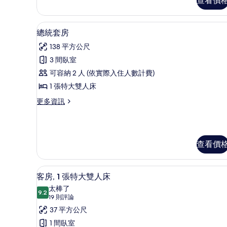
查看價
Executive
Corner
Room
總統套房 | 高級寢具、迷你吧
顯
35
Premium
總統套房
示
的
138 平方公尺
詳
總
情
3 間臥室
統
可容納 2 人 (依實際入住人數計費)
套
1 張特大雙人床
房
更
更多資訊
的
多
所
總
統
有
套
查看價
相
房
的
片
詳
客房, 1 張特大雙人床 | 高
顯
情
1
客房, 1 張特大雙人床
示
太棒了
9.2
9.2 分，滿分 10 分
客
(19
19 則評論
則
房,
37 平方公尺
評
1
1 間臥室