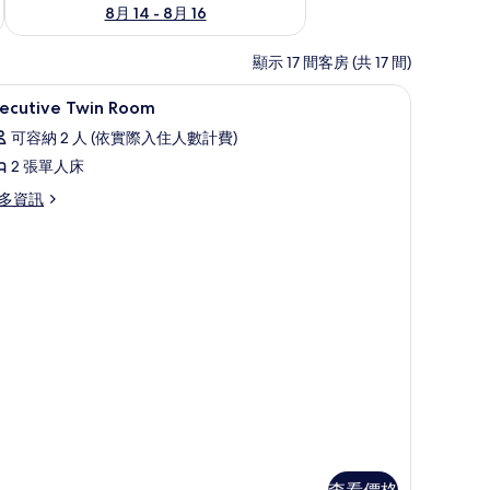
8月 14 - 8月 16
顯示 17 間客房 (共 17 間)
桌
高級寢具、迷你吧、客房內保險箱、書桌
顯
14
xecutive Twin Room
示
可容納 2 人 (依實際入住人數計費)
xecutive
2 張單人床
win
多資訊
oom
的
ecutive
所
in
oom
有
相
片