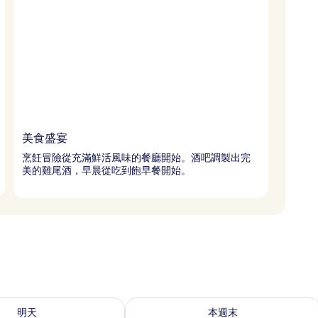
美食盛宴
烹飪冒險從充滿鮮活風味的餐廳開始。酒吧調製出完
美的雞尾酒，早晨從吃到飽早餐開始。
8 - 8月 9) 的供應情況
查看本週末 (8月 7 - 8月 9) 的供應情況
明天
本週末