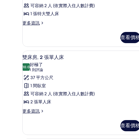
論)
張
可容納 2 人 (依實際入住人數計費)
特
1 張特大雙人床
大
更
更多資訊
多
雙
客
人
查看價
房,
床
1
張
的
雙床房, 2 張單人床 | 高級
顯
3
特
雙床房, 2 張單人床
所
示
大
好極了
雙
10.0
有
10.0 分，滿分 10 分
雙
(1
1 則評論
人
則
相
床
37 平方公尺
床
評
的
片
房,
1 間臥室
詳
論)
2
可容納 2 人 (依實際入住人數計費)
情
張
2 張單人床
單
更
更多資訊
多
人
雙
床
查看價
床
的
房,
2