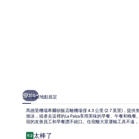
希
爾
頓
飯
店
的
相
片
集
316+
簡介
客房
地點
規定
馬德里機場希爾頓飯店離機場僅 4.3 公里 (2.7 英里)
個泳，或者去這裡的La Palza享用美味的早餐、午餐和
宿的友善員工和早餐讚不絕口。住宿離大眾運輸工具不遠，走
評
太棒了
9.2
9.2 分，滿分 10 分，