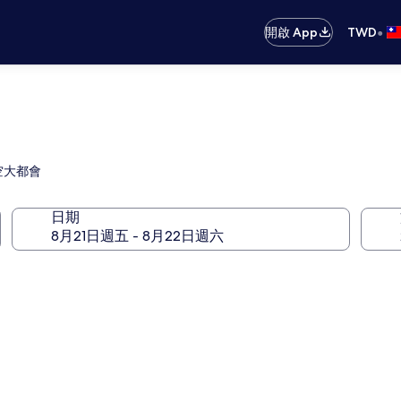
•
開啟 App
TWD
空大都會
日期