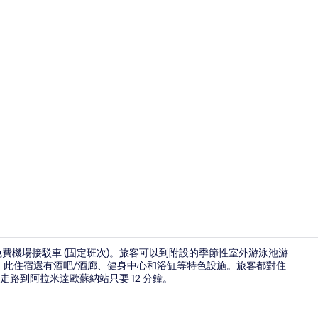
大廳酒吧
，提供免費機場接駁車 (固定班次)。旅客可以到附設的季節性室外游泳池游
晚餐。此住宿還有酒吧/酒廊、健身中心和浴缸等特色設施。旅客都對住
路到阿拉米達歐蘇納站只要 12 分鐘。
大廳酒吧