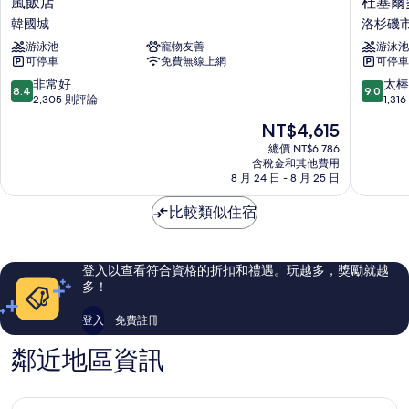
in
嵐
杜
嵐飯店
杜塞爾
in
飯
塞
Shower)
韓國城
洛杉磯
Shower)
店
爾
的
的
游泳池
寵物友善
游泳池
韓
多
詳
可停車
免費無線上網
可停車
國
夫
所
情
城
凱
8.4
9.0
非常好
太棒
有
8.4
9.0
悅
分，
分，
2,305 則評論
1,3
相
臻
滿
滿
現
NT$4,615
選
分
分
片
在
飯
10
10
總價 NT$6,786
價
含稅金和其他費用
店
分，
分，
格
8 月 24 日 - 8 月 25 日
洛
非
太
為
杉
常
棒
NT$4,615
比較類似住宿
磯
好，
了，
市
2,305
1,316
中
則
則
心
評
評
登入以查看符合資格的折扣和禮遇。玩越多，獎勵就越
論
論
多！
登入
免費註冊
鄰近地區資訊