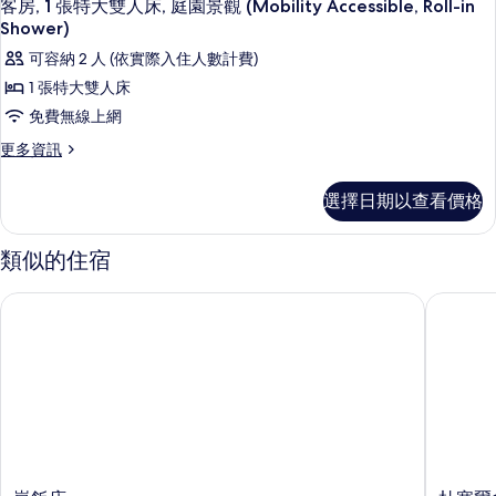
6
臥
市
客房, 1 張特大雙人床, 庭園景觀 (Mobility Accessible, Roll-in
所
情
示
室,
Shower)
景
有
城
客
可容納 2 人 (依實際入住人數計費)
觀
市
相
房,
景
1 張特大雙人床
(Hearing
片
觀
1
Accessible)
免費無線上網
(Hearing
張
的
Accessible)
更
更多資訊
的
特
多
所
詳
客
大
有
選擇日期以查看價格
情
房,
雙
相
1
人
張
類似的住宿
片
特
床,
大
嵐飯店
杜塞爾多
庭
雙
人
園
床,
景
庭
園
觀
景
(Mobility
觀
Accessible,
(Mobility
Accessible,
Roll-
Roll-