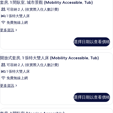
7
1
的
套房, 1 間臥室, 城市景觀 (Mobility Accessible, Tub)
示
間
所
可容納 2 人 (依實際入住人數計費)
臥
套
有
室
1 張特大雙人床
房,
的
相
免費無線上網
詳
1
片
情
更
更多資訊
間
多
臥
套
選擇日期以查看價格
房,
室,
1
城
間
埃及棉床單、高級寢具、羽絨被、迷你
顯
6
臥
市
開放式套房, 1 張特大雙人床 (Mobility Accessible, Tub)
示
室,
景
可容納 2 人 (依實際入住人數計費)
城
開
觀
市
1 張特大雙人床
放
景
(Mobility
免費無線上網
觀
式
Accessible,
(Mobility
更
更多資訊
套
Tub)
Accessible,
多
Tub)
房,
開
的
選擇日期以查看價格
的
放
1
所
詳
式
張
情
有
套
淋浴/浴缸二合一、名牌盥洗用品、吹
顯
6
房,