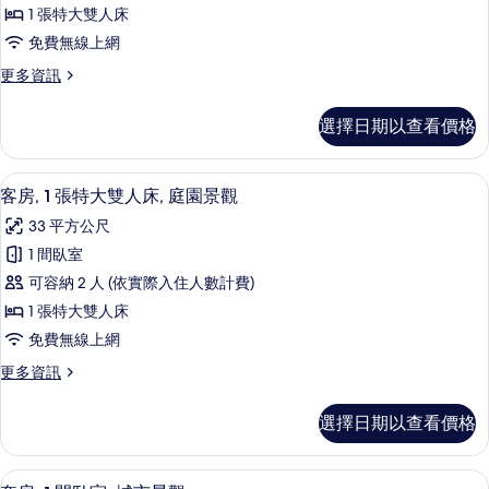
景
有
1 張特大雙人床
觀
特
相
免費無線上網
的
大
詳
片
更
更多資訊
雙
情
多
人
客
選擇日期以查看價格
房,
床,
1
城
張
淋浴/浴缸二合一、名牌盥洗用品、吹
顯
5
特
市
客房, 1 張特大雙人床, 庭園景觀
示
大
景
33 平方公尺
雙
客
觀
人
1 間臥室
房,
床,
的
可容納 2 人 (依實際入住人數計費)
城
1
所
市
1 張特大雙人床
張
景
有
免費無線上網
觀
特
相
的
更
更多資訊
大
詳
多
片
雙
情
客
選擇日期以查看價格
房,
人
1
床,
張
客房景觀
顯
5
特