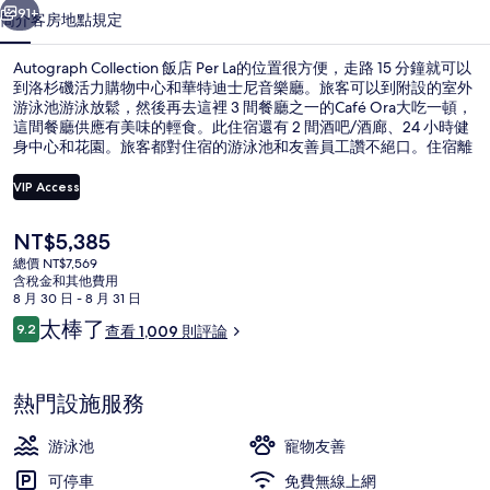
91+
簡介
客房
地點
規定
片
集
Autograph Collection 飯店 Per La的位置很方便，走路 15 分鐘就可以
到洛杉磯活力購物中心和華特迪士尼音樂廳。旅客可以到附設的室外
游泳池游泳放鬆，然後再去這裡 3 間餐廳之一的Café Ora大吃一頓，
這間餐廳供應有美味的輕食。此住宿還有 2 間酒吧/酒廊、24 小時健
身中心和花園。旅客都對住宿的游泳池和友善員工讚不絕口。住宿離
大眾運輸工具不遠，走路到第 7 街 - 大都會中心站站只需要 5 分鐘，
到潘興廣場站也只要 6 分鐘。
VIP Access
目
NT$5,385
3 間餐廳；供應早餐、午餐、晚餐和早
前
總價 NT$7,569
的
含稅金和其他費用
價
8 月 30 日 - 8 月 31 日
格
評
太棒了
9.2
查看 1,009 則評論
是
9.2 分，滿分 10 分，
論
NT$5,385
熱門設施服務
游泳池
寵物友善
可停車
免費無線上網