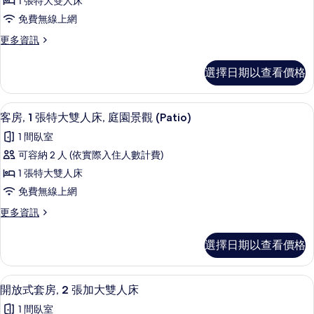
1 張特大雙人床
張
免費無線上網
特
更
更多資訊
大
多
雙
客
選擇日期以查看價格
房,
人
1
床,
張
客房景觀
顯
4
特
庭
客房, 1 張特大雙人床, 庭園景觀 (Patio)
示
大
園
1 間臥室
雙
客
景
人
可容納 2 人 (依實際入住人數計費)
房,
床,
觀
1 張特大雙人床
庭
1
(Patio)
園
免費無線上網
張
景
的
更
更多資訊
觀
特
所
多
(Patio)
大
客
的
有
選擇日期以查看價格
房,
雙
詳
相
1
情
人
張
片
客房景觀
顯
4
特
床,
開放式套房, 2 張加大雙人床
示
大
庭
1 間臥室
雙