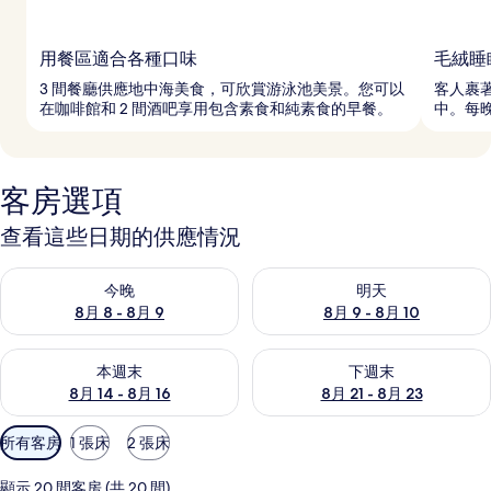
用餐區適合各種口味
毛絨睡
3 間餐廳供應地中海美食，可欣賞游泳池美景。您可以
客人裹
在咖啡館和 2 間酒吧享用包含素食和純素食的早餐。
中。每
客房選項
查看這些日期的供應情況
查看今晚 (8月 8 - 8月 9) 的供應情況
查看明天 (8月 9 - 8月 10) 的
今晚
明天
8月 8 - 8月 9
8月 9 - 8月 10
查看本週末 (8月 14 - 8月 16) 的供應情況
查看下週末 (8月 21 - 8月 23
本週末
下週末
8月 14 - 8月 16
8月 21 - 8月 23
可
所有客房
1 張床
2 張床
用
的
顯示 20 間客房 (共 20 間)