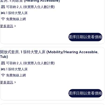
特
套房, 1 間臥室 (Hearing Accessible)
相
示
1
大
可容納 2 人 (依實際入住人數計費)
片
張
套
雙
特
1 張特大雙人床
房,
大
人
免費無線上網
雙
1
床
人
更
更多資訊
間
床
多
(Mobility
(Mobility
臥
套
Accessible,
選擇日期以查看價格
Accessible,
房,
室
Tub)
Tub)
1
(Hearing
的
的
間
淋浴/浴缸二合一、名牌盥洗用品、吹
顯
詳
Accessible)
5
臥
開放式套房, 1 張特大雙人床 (Mobility/Hearing Accessible,
所
情
示
室
的
Tub)
有
(Hearing
開
所
可容納 2 人 (依實際入住人數計費)
Accessible)
相
放
的
有
1 張特大雙人床
片
詳
式
相
免費無線上網
情
套
片
更
更多資訊
房,
多
開
1
選擇日期以查看價格
放
張
式
特
套
埃及棉床單、高級寢具、羽絨被、迷你