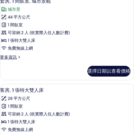
庭
套房, 1 間臥室, 城市景觀
示
大
園
城市景
雙
套
景
人
44 平方公尺
房,
床,
觀
1 間臥室
庭
1
的
園
可容納 2 人 (依實際入住人數計費)
間
景
所
1 張特大雙人床
觀
臥
有
免費無線上網
的
室,
詳
相
更
更多資訊
城
情
多
片
市
套
選擇日期以查看價格
房,
景
1
觀
間
客房景觀
顯
6
臥
的
客房, 1 張特大雙人床
示
室,
所
28 平方公尺
城
客
有
市
1 間臥室
房,
景
相
可容納 2 人 (依實際入住人數計費)
觀
1
片
的
1 張特大雙人床
張
詳
免費無線上網
情
特