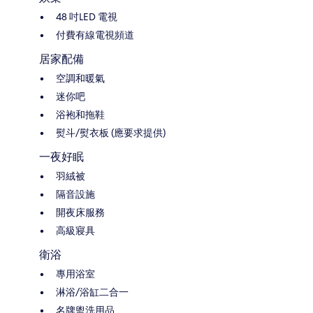
48 吋LED 電視
付費有線電視頻道
居家配備
空調和暖氣
迷你吧
浴袍和拖鞋
熨斗/熨衣板 (應要求提供)
一夜好眠
羽絨被
隔音設施
開夜床服務
高級寢具
衛浴
專用浴室
淋浴/浴缸二合一
名牌盥洗用品