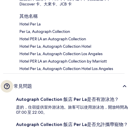
Discover 卡、大來卡、JCB 卡
其他名稱
Hotel Per La
Per La, Autograph Collection
Hotel PER LA an Autograph Collection
Hotel Per La, Autograph Collection Hotel
Hotel Per La, Autograph Collection Los Angeles
Hotel PER LA an Autograph Collection by Marriott
Hotel Per La, Autograph Collection Hotel Los Angeles
常見問題
Autograph Collection 飯店 Per La是否有游泳池？
是的，住宿提供室外游泳池。旅客可以使用游泳池，開放時間為
07:00 至 22:00。
Autograph Collection 飯店 Per La是否允許攜帶寵物？