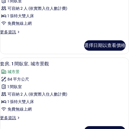
景
1 間臥室
放
床,
觀
可容納 2 人 (依實際入住人數計費)
庭
式
的
園
1 張特大雙人床
套
景
所
免費無線上網
觀
房,
有
的
更
更多資訊
1
詳
多
相
張
情
開
片
選擇日期以查看價格
放
特
式
大
套
套房, 1 間臥室, 城市景觀 | 埃及棉
顯
9
房,
雙
套房, 1 間臥室, 城市景觀
示
1
人
城市景
張
套
床
特
84 平方公尺
房,
大
的
1 間臥室
雙
1
所
人
可容納 2 人 (依實際入住人數計費)
間
床
有
1 張特大雙人床
的
臥
相
免費無線上網
詳
室,
情
片
更
更多資訊
城
多
市
套