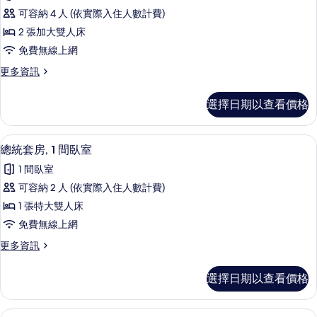
開
園
人
可容納 4 人 (依實際入住人數計費)
放
床,
景
2 張加大雙人床
庭
式
觀
園
免費無線上網
套
景
(Patio)
更
更多資訊
觀
房,
的
多
(Patio)
2
開
的
所
選擇日期以查看價格
放
張
詳
有
式
情
加
套
相
總統套房, 1 間臥室 | 埃及棉床單、
顯
12
房,
大
總統套房, 1 間臥室
片
示
2
雙
1 間臥室
張
總
人
加
可容納 2 人 (依實際入住人數計費)
統
大
床
1 張特大雙人床
雙
套
的
人
免費無線上網
房,
床
所
更
更多資訊
的
1
多
有
詳
間
總
情
相
選擇日期以查看價格
統
臥
片
套
室
房,
淋浴/浴缸二合一、名牌盥洗用品、吹
顯