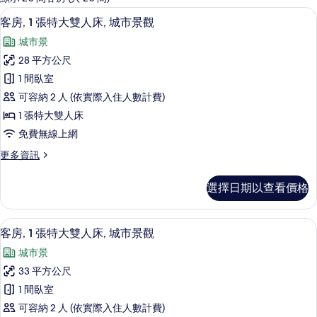
客
埃及棉床單、高級寢具、羽絨被、迷你
顯
5
客房, 1 張特大雙人床, 城市景觀
房
示
篩
城市景
客
選
28 平方公尺
房,
條
1 間臥室
1
件
可容納 2 人 (依實際入住人數計費)
張
1 張特大雙人床
特
免費無線上網
大
更
更多資訊
雙
多
人
客
選擇日期以查看價格
房,
床,
1
城
張
客房, 1 張特大雙人床, 城市景觀 |
顯
6
特
市
客房, 1 張特大雙人床, 城市景觀
示
大
景
城市景
雙
客
觀
人
33 平方公尺
房,
床,
的
1 間臥室
城
1
所
市
可容納 2 人 (依實際入住人數計費)
張