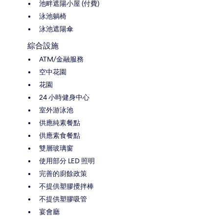
池畔遮陽小屋 (付費)
泳池躺椅
泳池遮陽傘
綜合設施
ATM/金融服務
空中花園
花園
24 小時健身中心
室外游泳池
供應純素餐點
供應素食餐點
雙層玻璃窗
使用部分 LED 照明
完善的廚餘政策
不提供塑膠攪拌棒
不提供塑膠吸管
宴會廳