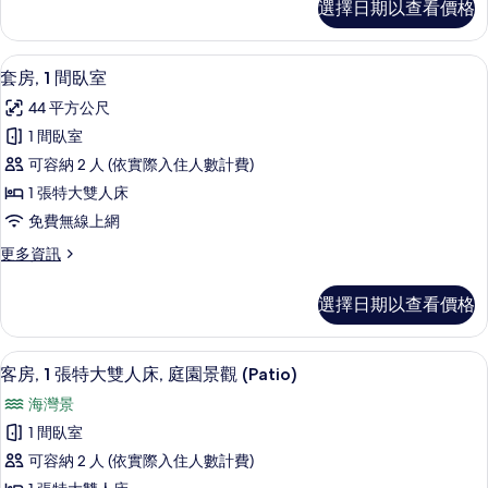
選擇日期以查看價格
房,
景
1
觀
間
埃及棉床單、高級寢具、羽絨被、迷你
顯
5
臥
的
套房, 1 間臥室
示
室,
所
44 平方公尺
城
套
有
市
1 間臥室
房,
景
相
可容納 2 人 (依實際入住人數計費)
觀
1
片
的
1 張特大雙人床
間
詳
免費無線上網
情
臥
更
更多資訊
室
多
的
套
選擇日期以查看價格
房,
所
1
有
間
客房, 1 張特大雙人床, 庭園景觀 (Pa
顯
7
臥
相
客房, 1 張特大雙人床, 庭園景觀 (Patio)
示
室
片
海灣景
的
客
詳
1 間臥室
房,
情
可容納 2 人 (依實際入住人數計費)
1