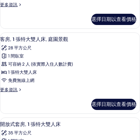
更
更多資訊
大
多
雙
客
選擇日期以查看價格
房,
人
1
床
張
埃及棉床單、高級寢具、羽絨被、迷你
顯
7
特
的
客房, 1 張特大雙人床, 庭園景觀
示
大
所
28 平方公尺
雙
客
有
人
1 間臥室
房,
床
相
可容納 2 人 (依實際入住人數計費)
的
1
片
詳
1 張特大雙人床
張
情
免費無線上網
特
更
更多資訊
大
多
雙
客
選擇日期以查看價格
房,
人
1
床,
張
埃及棉床單、高級寢具、羽絨被、迷你
顯
4
特
庭
開放式套房, 1 張特大雙人床
示
大
園
35 平方公尺
雙
開
人