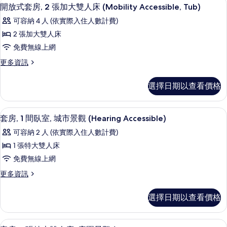
顯
6
房,
開放式套房, 2 張加大雙人床 (Mobility Accessible, Tub)
大
示
1
可容納 4 人 (依實際入住人數計費)
雙
張
開
特
2 張加大雙人床
人
放
大
免費無線上網
床
雙
式
人
(Mobility/Hearing
更
更多資訊
套
床
多
Accessible,
(Mobility/Hearing
房,
開
Tub)
選擇日期以查看價格
Accessible,
放
2
Tub)
的
式
張
的
套
所
埃及棉床單、高級寢具、羽絨被、迷你
顯
詳
6
房,
加
套房, 1 間臥室, 城市景觀 (Hearing Accessible)
有
情
示
2
大
可容納 2 人 (依實際入住人數計費)
張
相
套
雙
加
1 張特大雙人床
片
房,
大
人
免費無線上網
雙
1
床
人
更
更多資訊
間
床
多
(Mobility
(Mobility
臥
套
Accessible,
選擇日期以查看價格
Accessible,
房,
室,
Tub)
Tub)
1
城
的
的
間
埃及棉床單、高級寢具、羽絨被、迷你
顯
詳