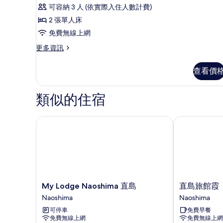
示
煙
所
可容納 3 人 (依實際入住人數計費)
房,
Suite
地
有
2 張單人床
Twin
面
相
免費無線上網
Room
層
的
片
的
更
更多資訊
詳
多
所
情
Suite
查看價
有
Twin
Room
相
的
類似的住宿
片
詳
情
My Lodge Naoshima 直島
直島旅館霞
My
直
My Lodge Naoshima 直島
直島旅館霞
Lodge
島
Naoshima
Naoshima
Naoshima
旅
可停車
免費早餐
直
館
免費無線上網
免費無線上網
島
霞