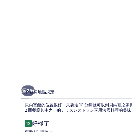
相
片
集
25+
簡介
客房
地點
規定
貝內塞館的位置很好，只要走 10 分鐘就可以到貝納塞之家
2 間餐廳其中之一的テラスレストラン享用法國料理的美味
評
好極了
10
10 分，滿分 10 分，
論
查看 1 則評論