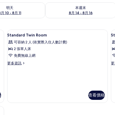
0 - 8月 11) 的供應情況
查看本週末 (8月 14 - 8月 16) 的供應情
明天
本週末
8月 10 - 8月 11
8月 14 - 8月 16
 羽絨被、迷你吧、客房內保險箱、熨斗/熨衣板
羽絨被、迷你吧、客房內保險箱、熨斗
顯
1
Standard Twin Room
S
示
可容納 2 人 (依實際入住人數計費)
Standard
S
2 張單人床
Twin
T
免費無線上網
Room
R
的
更
更
更多資訊
更
多
多
所
Standard
St
有
Twin
Tw
Room
R
相
的
的
片
詳
詳
格
查看價格
情
情