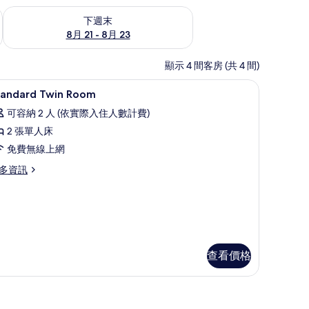
況
查看下週末 (8月 21 - 8月 23) 的供應情況
下週末
8月 21 - 8月 23
顯示 4 間客房 (共 4 間)
/熨衣板
羽絨被、迷你吧、客房內保險箱、熨斗/熨衣板
顯
1
tandard Twin Room
示
可容納 2 人 (依實際入住人數計費)
tandard
2 張單人床
win
免費無線上網
oom
的
多資訊
所
andard
有
in
oom
相
片
查看價格