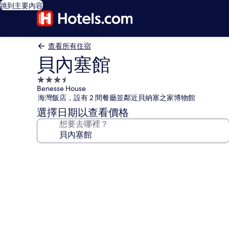
跳到主要內容
查看所有住宿
貝內塞館
3.5
Benesse House
星
海灣飯店，設有 2 間餐廳並鄰近貝納塞之家博物館
級
選擇日期以查看價格
住
想要去哪裡？
宿
貝
內
塞
館
的