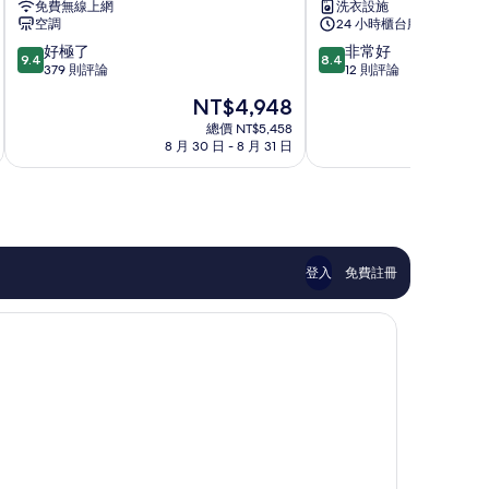
免費無線上網
洗衣設施
宿
旅
空調
24 小時櫃台服務
敷
店
9.4
8.4
好極了
非常好
島
高
9.4
8.4
分，
分，
379 則評論
12 則評論
館
松
滿
滿
琴
兵
現
NT$4,948
分
分
平
庫
在
10
10
總價 NT$5,458
溫
町
價
8 月 30 日 - 8 月 31 日
8 
分，
分，
泉
三
格
好
非
番
為
極
常
町
NT$4,948
了，
好，
379
12
則
則
評
評
登入
免費註冊
論
論