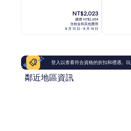
滿
滿
店
園
分
分
杜
飯
現
NT$2,023
10
10
拜
店
在
分，
分，
市
總價 NT$2,654
杜
價
太
好
含稅金和其他費用
中
拜
格
8 月 13 日 - 8 月 14 日
棒
極
心
市
為
了，
了，
中
NT$2,023
1,384
249
心
則
則
評
評
論
論
登入以查看符合資格的折扣和禮遇。玩
鄰近地區資訊