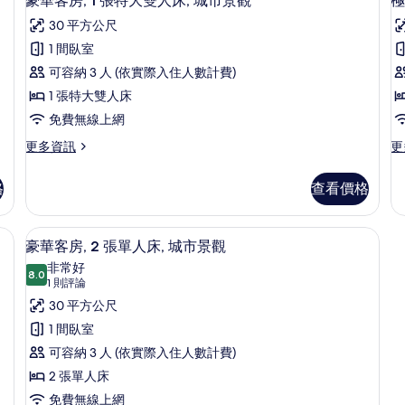
豪華客房, 1 張特大雙人床, 城市景觀
極
景
人
示
張
30 平方公尺
床,
特
觀
台
豪
城
大
1 間臥室
的
華
市
雙
可容納 3 人 (依實際入住人數計費)
景
人
所
客
觀
床,
1 張特大雙人床
有
房,
房
的
陽
免費無線上網
詳
台,
相
1
1
情
城
更
更
更多資訊
更
張
片
市
多
多
特
景
豪
極
格
查看價格
觀
華
品
大
的
客
客
雙
詳
房,
房,
| 羽絨被、客房內保險箱、書桌、筆電工作空間
羽絨被、客房內保險箱、書桌、筆電工
顯
情
7
1
1
人
豪華客房, 2 張單人床, 城市景觀
示
張
張
非常好
床,
床
特
8.0
特
8.0 分，滿分 10 分
豪
(1
1 則評論
城
大
大
則
華
30 平方公尺
雙
雙
市
評
人
人
客
1 間臥室
景
床,
床,
論)
房,
可容納 3 人 (依實際入住人數計費)
城
泳
觀
市
池
2
2 張單人床
的
景
景
張
免費無線上網