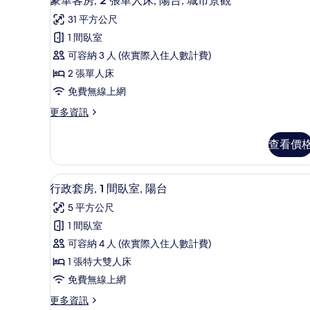
豪華客房, 2 張單人床, 陽台, 城市景觀
城
大
示
31 平方公尺
雙
市
豪
人
1 間臥室
景
華
床,
可容納 3 人 (依實際入住人數計費)
城
觀
客
市
2 張單人床
的
房,
景
免費無線上網
觀
所
2
的
更
更多資訊
張
有
詳
多
情
單
相
豪
查看價
華
人
片
客
床,
房,
行政套房, 1 間臥室, 陽台 
顯
9
2
陽
行政套房, 1 間臥室, 陽台
示
張
台,
5 平方公尺
單
行
城
人
1 間臥室
政
床,
市
可容納 4 人 (依實際入住人數計費)
陽
套
景
台,
1 張特大雙人床
房,
城
觀
免費無線上網
市
1
的
景
更
更多資訊
間