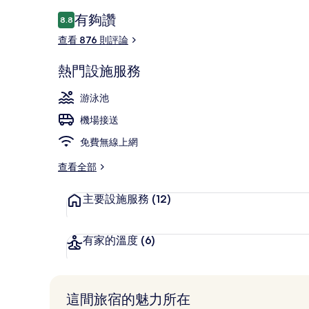
評
有夠讚
8.8
8.8 分，滿分 10 分，
論
查看 876 則評論
大廳
熱門設施服務
游泳池
機場接送
免費無線上網
查看全部
主要設施服務
(12)
有家的溫度
(6)
這間旅宿的魅力所在