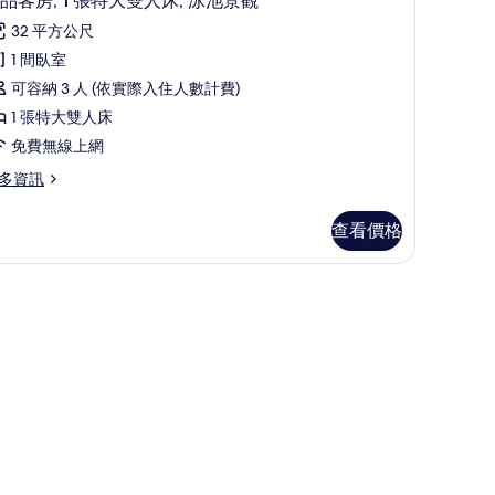
品客房, 1 張特大雙人床, 泳池景觀
陽
示
32 平方公尺
,
極
1 間臥室
城
品
可容納 3 人 (依實際入住人數計費)
市
客
1 張特大雙人床
景
,
免費無線上網
觀
多資訊
張
的
特
所
查看價格
大
有
雙
相
作空間
人
片
,
泳
池
景
觀
的