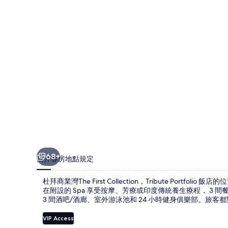
The
First
Collection，
Tribute
Portfolio
飯
店
的
相
片
68+
簡介
客房
地點
規定
集
杜拜商業灣The First Collection，Tribute Por
在附設的 Spa 享受按摩、芳療或印度傳統養生療程， 3 間餐廳其中
3 間酒吧/酒廊、室外游泳池和 24 小時健身俱樂部。旅
VIP Access