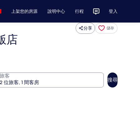
上架您的房源
說明中心
行程
登入
分享
儲存
 飯店
旅客
搜尋