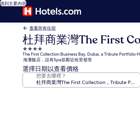
跳到主要內容
查看所有住宿
杜拜商業灣The First Coll
4.0
The First Collection Business Bay, Dubai, a Tribute Portfolio H
星
海灘飯店，設有Spa並鄰近哈里發塔
級
選擇日期以查看價格
住
想要去哪裡？
宿
杜
拜
商
業
灣