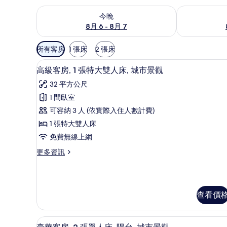
查看今晚 (8月 6 - 8月 7) 的供應情況
查看明天 (8月 
今晚
8月 6 - 8月 7
可
所有客房
1 張床
2 張床
用
高級客房, 1 張特大雙人床, 
顯
的
9
高級客房, 1 張特大雙人床, 城市景觀
示
客
32 平方公尺
房
高
1 間臥室
篩
級
可容納 3 人 (依實際入住人數計費)
選
客
條
1 張特大雙人床
房,
件
免費無線上網
1
更
更多資訊
張
多
特
高
級
大
客
雙
查看價
房,
1
人
張
床,
豪華客房, 2 張單人床, 陽台
顯
特
8