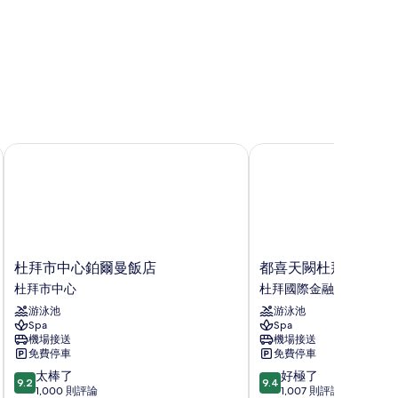
所
有
相
片
杜拜市中心鉑爾曼飯店
都喜天闕杜拜
杜
都
杜拜市中心鉑爾曼飯店
都喜天闕杜拜
拜
喜
杜拜市中心
杜拜國際金融中心
市
天
游泳池
游泳池
中
闕
Spa
Spa
心
杜
機場接送
機場接送
鉑
拜
免費停車
免費停車
爾
杜
9.2
9.4
太棒了
好極了
曼
拜
9.2
9.4
分，
分，
1,000 則評論
1,007 則評論
飯
國