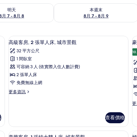
7 - 8月 8) 的供應情況
查看本週末 (8月 7 - 8月 9) 的供應情況
明天
本週末
8月 7 - 8月 8
8月 7 - 8月 9
城市景觀 | 羽絨被、客房內保險箱、書桌、筆電工作空間
高級客房, 2 張單人床, 城市景觀 |
顯
9
高級客房, 2 張單人床, 城市景觀
豪
示
32 平方公尺
10
高
1 間臥室
級
可容納 3 人 (依實際入住人數計費)
客
2 張單人床
房,
房
免費無線上網
2
1
更
更多資訊
張
多
單
高
更
更
級
多
人
客
豪
床,
格
查看價格
房,
華
2
城
客
張
房,
, 城市景觀 | 羽絨被、客房內保險箱、書桌、筆電工作空間
市
豪華客房, 1 張特大雙人床, 城市景觀
床
顯
單
7
1