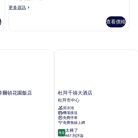
觀
觀
所
單
的
的
更
更多資訊
有
詳
詳
多
人
情
情
相
豪
床,
格
查看價格
華
片
城
客
房,
市
2
景
張
單
爾頓花園飯店
杜拜千禧大酒店
觀
人
的
床,
城
所
市
有
景
觀
相
的
杜
希爾頓花園飯店
杜拜千禧大酒店
片
詳
拜
杜拜市中心
情
千
游泳池
禧
機場接送
大
免費停車
酒
免費無線上網
店
9.0
太棒了
杜
9.0
分，
487 則評論
拜