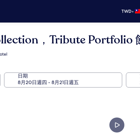
•
TWD
ection，Tribute Portfolio
otel
日期