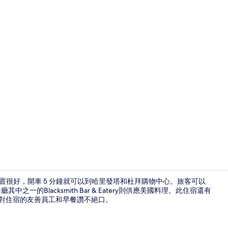
住宿影片
tfolio 飯店的位置很好，開車 5 分鐘就可以到哈里發塔和杜拜購物中心。旅客可以
之一的Blacksmith Bar & Eatery則供應美國料理。此住宿還有
客都對住宿的友善員工和早餐讚不絕口。
3 間酒吧/酒