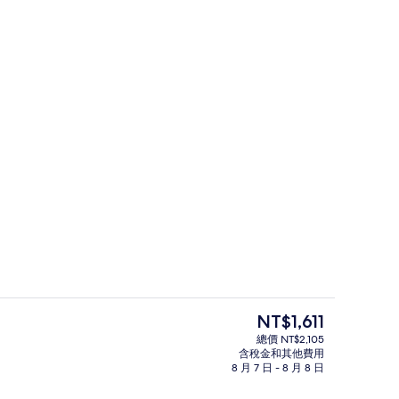
羽絨被、客房內保險箱、書桌、筆電工
目
NT$1,611
前
總價 NT$2,105
的
含稅金和其他費用
廊
大廳休息區
價
8 月 7 日 - 8 月 8 日
格
是