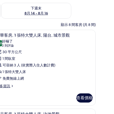
查看下週末 (8月 14 - 8月 16) 的供應情況
下週末
8月 14 - 8月 16
顯示 8 間客房 (共 8 間)
 羽絨被、客房內保險箱、書桌、筆電工作空間
豪華客房, 1 張特大雙人床, 陽台, 城市景觀 
顯
10
華客房, 1 張特大雙人床, 陽台, 城市景觀
示
好極了
.0
10.0 分，滿分 10 分
豪
(2
2 則評論
則
華
30 平方公尺
評
客
1 間臥室
論)
,
可容納 3 人 (依實際入住人數計費)
1 張特大雙人床
張
免費無線上網
特
多資訊
大
雙
查看價格
人
 | 羽絨被、客房內保險箱、書桌、筆電工作空間
,
極品客房, 1 張特大雙人床, 泳池景觀 | 羽
顯
9