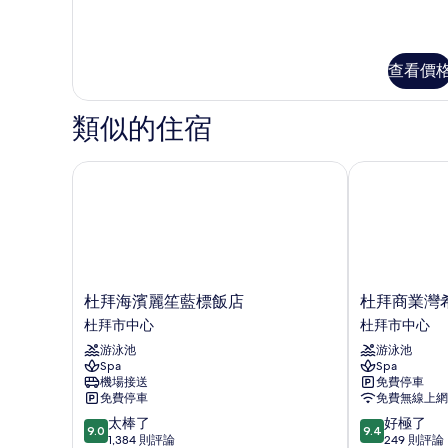
觀
多
所
臥
的
行
有
詳
政
室,
情
相
套
陽
查看價
房,
片
1
台
間
類似的住宿
的
臥
所
室,
陽
杜拜海濱麗笙藍標飯店
杜拜商業灣希
有
台
相
的
詳
片
情
杜
杜
杜拜海濱麗笙藍標飯店
杜拜商業灣
拜
拜
杜拜市中心
杜拜市中心
海
商
游泳池
游泳池
濱
業
Spa
Spa
麗
灣
機場接送
免費停車
笙
希
免費停車
免費無線上網
藍
爾
9.0
9.4
太棒了
好極了
標
頓
9.0
9.4
分，
分，
1,384 則評論
249 則評論
飯
花