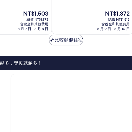
滿
市
分
中
現
現
NT$1,503
NT$1,372
10
心
在
在
分，
總價 NT$1,973
總價 NT$1,813
價
價
太
含稅金和其他費用
含稅金和其他費用
格
格
8 月 7 日 - 8 月 8 日
8 月 9 日 - 8 月 10 日
棒
為
為
了，
NT$1,503
NT$1,372
比較類似住宿
487
則
評
論
越多，獎勵就越多！