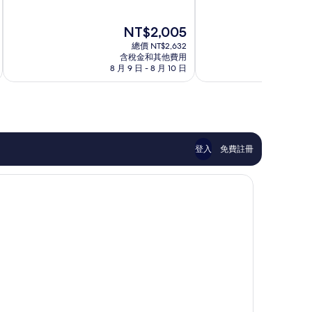
滿
滿
店
際
分
分
杜
金
現
NT$2,005
10
10
拜
融
在
分，
分，
市
總價 NT$2,632
中
價
太
好
含稅金和其他費用
中
心
格
8 月 9 日 - 8 月 10 日
8 
棒
極
心
為
了，
了，
NT$2,005
1,000
1,007
則
則
評
評
論
論
登入
免費註冊