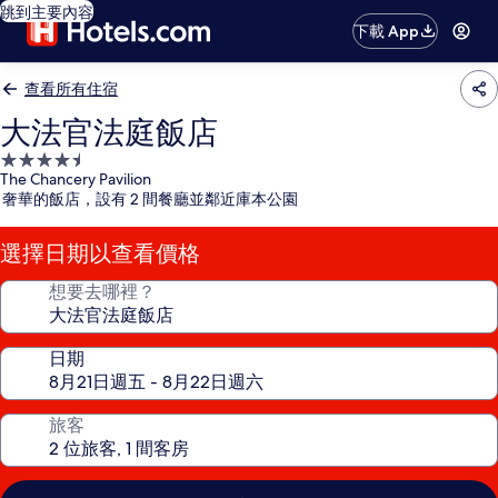
跳到主要內容
下載 App
查看所有住宿
大法官法庭飯店
4.5
The Chancery Pavilion
星
奢華的飯店，設有 2 間餐廳並鄰近庫本公園
級
住
選擇日期以查看價格
宿
想要去哪裡？
日期
旅客