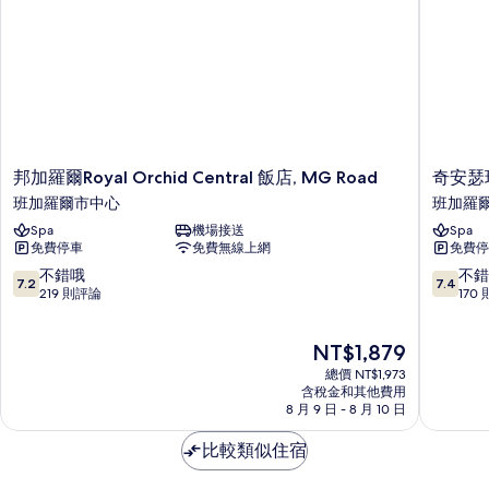
邦
奇
邦加羅爾Royal Orchid Central 飯店, MG Road
奇安瑟
加
安
班加羅爾市中心
班加羅
羅
瑟
Spa
機場接送
Spa
爾
瑞
免費停車
免費無線上網
免費停
Royal
飯
Orchid
店
7.2
7.4
不錯哦
不錯
7.2
7.4
Central
班
分，
分，
219 則評論
170
飯
加
滿
滿
店,
羅
分
分
現
NT$1,879
MG
爾
10
10
在
Road
市
分，
分，
總價 NT$1,973
價
班
中
不
不
含稅金和其他費用
格
加
8 月 9 日 - 8 月 10 日
心
錯
錯
為
羅
哦，
哦，
NT$1,879
爾
比較類似住宿
219
170
市
則
則