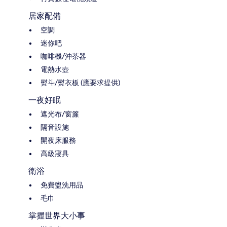
居家配備
空調
迷你吧
咖啡機/沖茶器
電熱水壺
熨斗/熨衣板 (應要求提供)
一夜好眠
遮光布/窗簾
隔音設施
開夜床服務
高級寢具
衛浴
免費盥洗用品
毛巾
掌握世界大小事