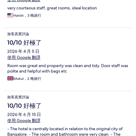
very courteous staff, great rooms, ideal location
Harish，3 晚旅行
旅客真實評論
10/10 好極了
2026 年 4 月 5 日
使用 Google 翻譯
Room was great and property was clean and tidy. Door staff was
polite and helpful with bags etc
Mukul，2 晚旅行
旅客真實評論
10/10 好極了
2026 年 6 月 15 日
使用 Google 翻譯
- The hotel is centrally located in relation to the original city of
Bangalore. - The room and bathroom were very clean. - The