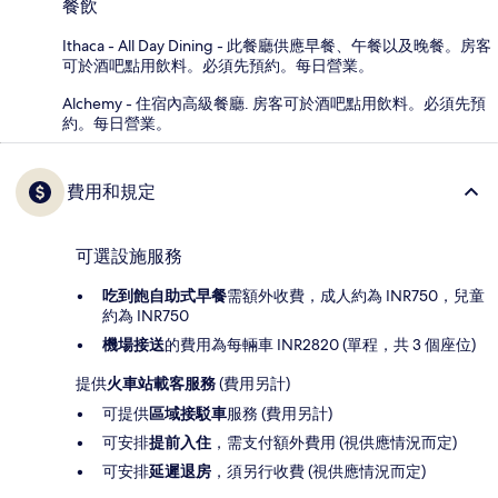
餐飲
Ithaca - All Day Dining - 此餐廳供應早餐、午餐以及晚餐。房客
可於酒吧點用飲料。必須先預約。每日營業。
Alchemy - 住宿內高級餐廳. 房客可於酒吧點用飲料。必須先預
約。每日營業。
費用和規定
可選設施服務
吃到飽自助式早餐
需額外收費，成人約為 INR750，兒童
約為 INR750
機場接送
的費用為每輛車 INR2820 (單程，共 3 個座位)
提供
火車站載客服務
(費用另計)
可提供
區域接駁車
服務 (費用另計)
可安排
提前入住
，需支付額外費用 (視供應情況而定)
可安排
延遲退房
，須另行收費 (視供應情況而定)