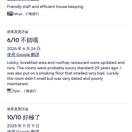
Friendly staff and efficient house keeping
Yahya，2 晚旅行
旅客真實評論
6/10 不錯哦
2026 年 6 月 26 日
使用 Google 翻譯
Lobby, breakfast area and rooftop restaurant were updated and
nice. The rooms were probably luxury standard 20 years ago. I
was also put on a smoking floor that smelled very bad. Luckily
the room didn’t smell but was very dated and poorly
maintained.
Tyler，1 晚旅行
旅客真實評論
10/10 好極了
2025 年 11 月 11 日
使用 Google 翻譯