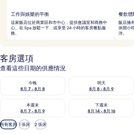
工作與娛樂的平衡
餐飲體
這家飯店位於商業區和市中心，提供會議室和商務中
飯店擁有
心。在 Spa 放鬆一下，或享受 24 小時的客房餐點服
休閒小
務。
沛。
客房選項
查看這些日期的供應情況
查看今晚 (8月 7 - 8月 8) 的供應情況
查看明天 (8月 8 - 8月 9) 的
今晚
明天
8月 7 - 8月 8
8月 8 - 8月 9
查看本週末 (8月 7 - 8月 9) 的供應情況
查看下週末 (8月 14 - 8月 16)
本週末
下週末
8月 7 - 8月 9
8月 14 - 8月 16
可
所有客房
1 張床
2 張床
用