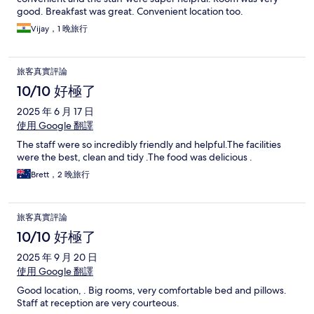
good. Breakfast was great. Convenient location too.
Vijay，1 晚旅行
旅客真實評論
10/10 好極了
2025 年 6 月 17 日
使用 Google 翻譯
The staff were so incredibly friendly and helpful.The facilities
were the best, clean and tidy .The food was delicious .
Brett，2 晚旅行
旅客真實評論
10/10 好極了
2025 年 9 月 20 日
使用 Google 翻譯
Good location, . Big rooms, very comfortable bed and pillows.
Staff at reception are very courteous.