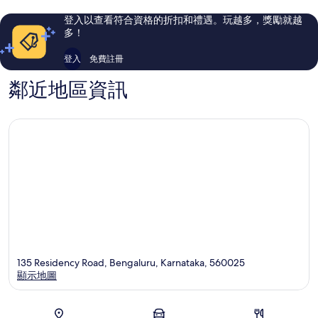
中
評
評
心
論
論
登入以查看符合資格的折扣和禮遇。玩越多，獎勵就越
多！
登入
免費註冊
鄰近地區資訊
135 Residency Road, Bengaluru, Karnataka, 560025
顯示地圖
地圖