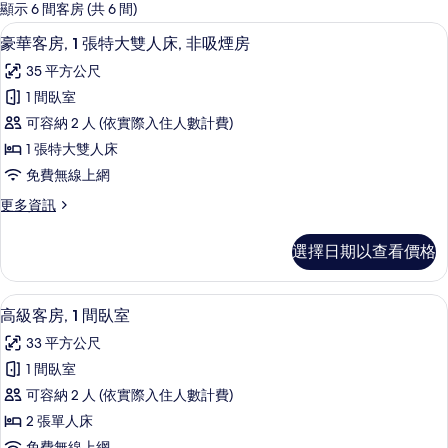
的
顯示 6 間客房 (共 6 間)
客
高級寢具、迷你吧、客房內保險箱、書
顯
4
豪華客房, 1 張特大雙人床, 非吸煙房
房
示
篩
35 平方公尺
豪
選
1 間臥室
華
條
可容納 2 人 (依實際入住人數計費)
客
件
1 張特大雙人床
房,
免費無線上網
1
更
更多資訊
張
多
特
豪
選擇日期以查看價格
華
大
客
雙
房,
高級寢具、迷你吧、客房內保險箱、書
顯
4
1
人
高級客房, 1 間臥室
示
張
床,
33 平方公尺
特
高
非
大
1 間臥室
級
雙
吸
可容納 2 人 (依實際入住人數計費)
人
客
煙
床,
2 張單人床
房,
非
房
免費無線上網