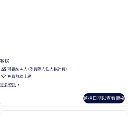
客房
可容納 4 人 (依實際入住人數計費)
免費無線上網
更
更多資訊
多
客
選擇日期以查看價格
房
的
詳
情