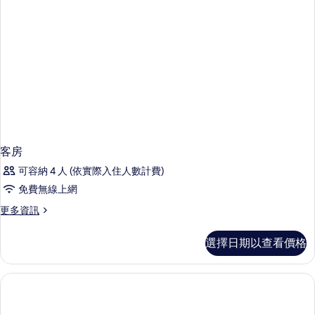
情
客房
可容納 4 人 (依實際入住人數計費)
免費無線上網
更
更多資訊
多
客
選擇日期以查看價格
房
的
詳
情