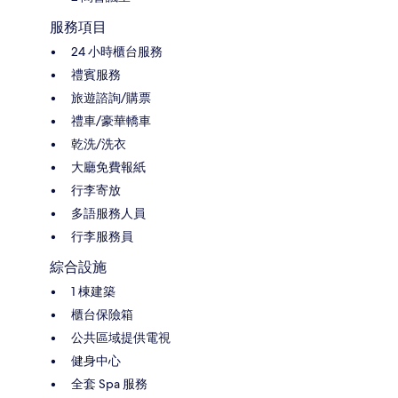
服務項目
24 小時櫃台服務
禮賓服務
旅遊諮詢/購票
禮車/豪華轎車
乾洗/洗衣
大廳免費報紙
行李寄放
多語服務人員
行李服務員
綜合設施
1 棟建築
櫃台保險箱
公共區域提供電視
健身中心
全套 Spa 服務