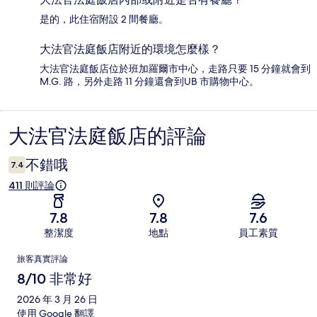
是的，此住宿附設 2 間餐廳。
大法官法庭飯店附近的環境怎麼樣？
大法官法庭飯店位於班加羅爾市中心，走路只要 15 分鐘就會到
M.G. 路，另外走路 11 分鐘還會到UB 市購物中心。
大法官法庭飯店的評論
評
論
不錯哦
7.4
411 則評論
7.8
7.8
7.6
整潔度
地點
員工素質
評
旅客真實評論
論
8/10 非常好
2026 年 3 月 26 日
使用 Google 翻譯