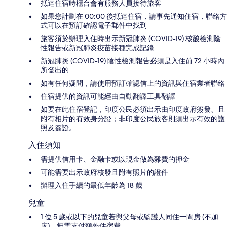
抵達住宿時櫃台會有服務人員接待旅客
如果您計劃在 00:00 後抵達住宿，請事先通知住宿，聯絡方
式可以在預訂確認電子郵件中找到
旅客須於辦理入住時出示新冠肺炎 (COVID-19) 核酸檢測陰
性報告或新冠肺炎疫苗接種完成記錄
新冠肺炎 (COVID-19) 陰性檢測報告必須是入住前 72 小時內
所發出的
如有任何疑問，請使用預訂確認信上的資訊與住宿業者聯絡
住宿提供的資訊可能經由自動翻譯工具翻譯
如要在此住宿登記，印度公民必須出示由印度政府簽發、且
附有相片的有效身分證；非印度公民旅客則須出示有效的護
照及簽證。
入住須知
需提供信用卡、金融卡或以現金做為雜費的押金
可能需要出示政府核發且附有照片的證件
辦理入住手續的最低年齡為 18 歲
兒童
1 位 5 歲或以下的兒童若與父母或監護人同住一間房 (不加
床)，無需支付額外住宿費