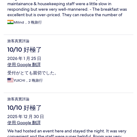
maintainance & housekeeping staff were a little slow in
responding but were very well-mannered. - The breakfast was
excellent but is over-priced. They can reduce the number of
items to reduce the price. - The pool seems to be under-utilized
Milind，3 晚旅行
therefore the water is not as clear as most 4- star pools. Overall a
very nice hotel.
旅客真實評論
10/10 好極了
2026 年 1 月 25 日
使用 Google 翻譯
受付がとても親切でした。
YUICHI，2 晚旅行
旅客真實評論
10/10 好極了
2025 年 12 月 30 日
使用 Google 翻譯
We had hosted an event here and stayed the night. It was very
convenient and the staff were super helpful. Room was very