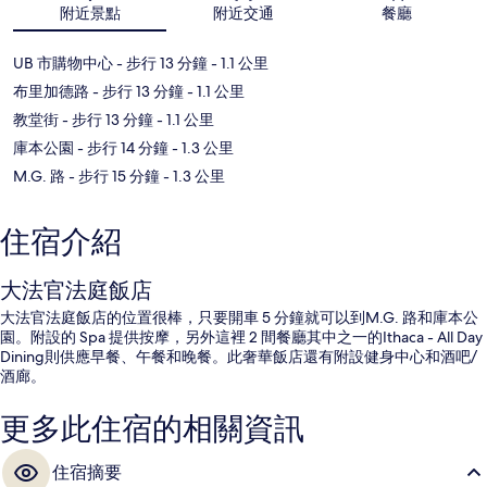
附近景點
附近交通
餐廳
UB 市購物中心
- 步行 13 分鐘
- 1.1 公里
布里加德路
- 步行 13 分鐘
- 1.1 公里
教堂街
- 步行 13 分鐘
- 1.1 公里
庫本公園
- 步行 14 分鐘
- 1.3 公里
M.G. 路
- 步行 15 分鐘
- 1.3 公里
住宿介紹
大法官法庭飯店
大法官法庭飯店的位置很棒，只要開車 5 分鐘就可以到M.G. 路和庫本公
園。附設的 Spa 提供按摩，另外這裡 2 間餐廳其中之一的Ithaca - All Day
Dining則供應早餐、午餐和晚餐。此奢華飯店還有附設健身中心和酒吧/
酒廊。
更多此住宿的相關資訊
住宿摘要