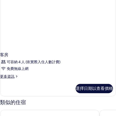
客房
可容納 4 人 (依實際入住人數計費)
免費無線上網
更
更多資訊
多
客
選擇日期以查看價格
房
的
詳
類似的住宿
情
邦加羅爾Royal Orchid Central 飯店, MG Road
奇安瑟瑞