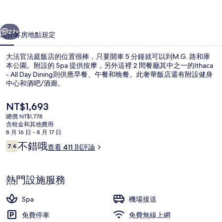
店
一個
下一個
的
27+
簡介
客房
地點
規定
相
大法官法庭飯店的位置很棒，只要開車 5 分鐘就可以到M.G. 路和庫
片
本公園。附設的 Spa 提供按摩，另外這裡 2 間餐廳其中之一的Ithaca
- All Day Dining則供應早餐、午餐和晚餐。此奢華飯店還有附設健身
集
中心和酒吧/酒廊。
目
NT$1,693
前
總價 NT$1,778
的
含稅金和其他費用
價
8 月 16 日 - 8 月 17 日
健身設施
格
評
不錯哦
7.4
查看 411 則評論
是
7.4 分，滿分 10 分，
論
NT$1,693
熱門設施服務
Spa
機場接送
免費停車
免費無線上網