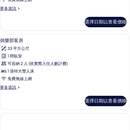
吸
1
的
煙
更
更多資訊
間
房
多
所
臥
的
高
有
選擇日期以查看價格
詳
級
室
情
相
客
的
房,
片
俱樂部客房 | 高級寢具、迷你吧、客
顯
4
1
所
俱樂部客房
示
間
有
33 平方公尺
臥
俱
相
室
1 間臥室
樂
的
片
可容納 2 人 (依實際入住人數計費)
詳
部
情
1 張特大雙人床
客
免費無線上網
房
更
更多資訊
的
多
所
俱
選擇日期以查看價格
樂
有
部
相
客
房
片
的
詳