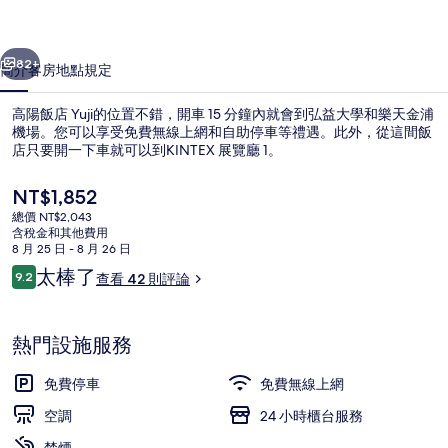
相
一個
下一個
片
82+
簡介
客房
地點
規定
集
高陽飯店 Yuji的位置不錯，開車 15 分鐘內就會到弘益大學和樂天金浦
機場。您可以享受免費無線上網和自助停車等禮遇。此外，從這間飯
店只要開一下車就可以到KINTEX 展覽廳 1。
目
NT$1,852
前
總價 NT$2,043
的
含稅金和其他費用
價
8 月 25 日 - 8 月 26 日
格
評
太棒了
9.2
查看 42 則評論
奢華套房, 城市景觀 | 露台/庭院
是
9.2 分，滿分 10 分，
論
NT$1,852
熱門設施服務
免費停車
免費無線上網
空調
24 小時櫃台服務