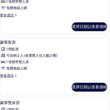
1 張標準雙人床
房
免費無線上網
的
更
更多資訊
所
多
有
高
選擇日期以查看價格
級
相
客
片
房
豪華客房 | 書桌、遮光布/窗簾、免費
顯
5
的
豪華客房
示
詳
1 間臥室
情
豪
可容納 2 人 (依實際入住人數計費)
華
1 張標準雙人床
客
免費無線上網
房
更
更多資訊
的
多
所
豪
選擇日期以查看價格
華
有
客
相
房
豪華雙床房 | 書桌、遮光布/窗簾、免
顯
7
的
豪華雙床房
片
示
詳
1 間臥室