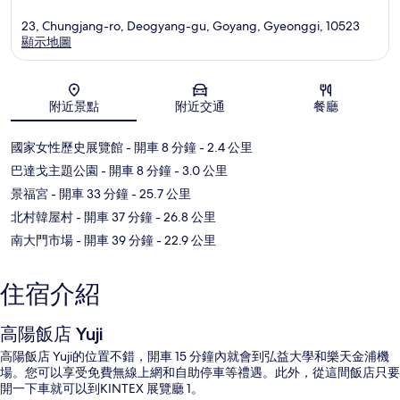
23, Chungjang-ro, Deogyang-gu, Goyang, Gyeonggi, 10523
顯示地圖
地圖
附近景點
附近交通
餐廳
國家女性歷史展覽館
- 開車 8 分鐘
- 2.4 公里
巴達戈主題公園
- 開車 8 分鐘
- 3.0 公里
景福宮
- 開車 33 分鐘
- 25.7 公里
北村韓屋村
- 開車 37 分鐘
- 26.8 公里
南大門市場
- 開車 39 分鐘
- 22.9 公里
住宿介紹
高陽飯店 Yuji
高陽飯店 Yuji的位置不錯，開車 15 分鐘內就會到弘益大學和樂天金浦機
場。您可以享受免費無線上網和自助停車等禮遇。此外，從這間飯店只要
開一下車就可以到KINTEX 展覽廳 1。