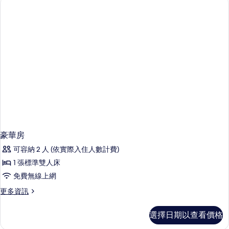
城
有
市
相
景
觀
片
的
詳
情
豪華房
可容納 2 人 (依實際入住人數計費)
1 張標準雙人床
免費無線上網
更
更多資訊
多
豪
選擇日期以查看價格
華
房