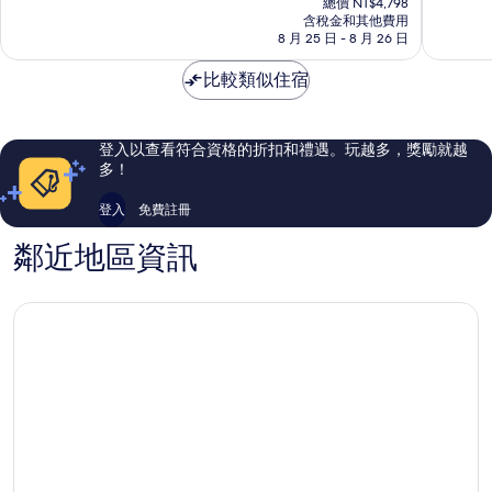
店
10
10
總價 NT$4,798
價
含稅金和其他費用
Goyang
分，
分，
格
8 月 25 日 - 8 月 26 日
太
有
為
棒
夠
NT$4,345
比較類似住宿
了，
讚，
1,008
638
則
則
評
評
登入以查看符合資格的折扣和禮遇。玩越多，獎勵就越
論
論
多！
登入
免費註冊
鄰近地區資訊