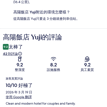
(16.4 公里)。
高陽飯店 Yuji附近的環境怎麼樣？
從高陽飯店 Yuji只要走 3 分鐘就會到幸信站。
高陽飯店 Yuji的評論
評
論
太棒了
9.2
42 則評論
9.2
8.2
9.2
整潔度
設施服務
員工素質
評
旅客真實評論
論
10/10 好極了
2026 年 3 月 19 日
使用 Google 翻譯
Clean and modern hotel for couples and family.