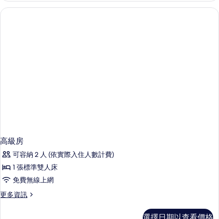
的
詳
情
高級房
可容納 2 人 (依實際入住人數計費)
1 張標準雙人床
免費無線上網
更
更多資訊
多
高
選擇日期以查看價格