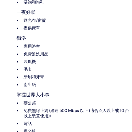
浴袍和拖鞋
一夜好眠
遮光布/窗簾
提供床單
衛浴
專用浴室
免費盥洗用品
吹風機
毛巾
牙刷和牙膏
衛生紙
掌握世界大小事
辦公桌
免費無線上網 (網速 500 Mbps 以上 (適合 6 人以上或 10 台
以上裝置使用))
電話
辦公椅