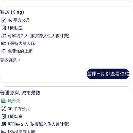
雙
相
人
客房 (King) | 書桌、遮光布/窗簾、
顯
11
房
客房 (King)
片
示
的
46 平方公尺
詳
客
情
1 間臥室
房
可容納 2 人 (依實際入住人數計費)
(King)
1 張特大雙人床
的
免費無線上網
所
更
更多資訊
有
多
相
客
選擇日期以查看價格
房
片
(King)
的
普通套房, 城市景觀 | 書桌、遮光布/
顯
12
詳
普通套房, 城市景觀
示
情
城市景
普
35 平方公尺
通
1 間臥室
套
可容納 2 人 (依實際入住人數計費)
房,
1 張標準雙人床