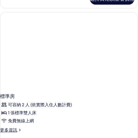
級
房
的
詳
情
標準房
可容納 2 人 (依實際入住人數計費)
1 張標準雙人床
免費無線上網
更
更多資訊
多