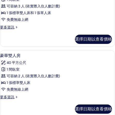
情
豪
可容納 3 人 (依實際入住人數計費)
華
1 張標準雙人床和 1 張單人床
雙
免費無線上網
床
更
更多資訊
房
多
的
豪
選擇日期以查看價格
華
所
雙
有
床
豪華雙人房 | 書桌、遮光布/窗簾、免
顯
9
房
豪華雙人房
相
示
的
片
40 平方公尺
詳
豪
情
1 間臥室
華
可容納 2 人 (依實際入住人數計費)
雙
1 張標準雙人床
人
免費無線上網
房
更
更多資訊
的
多
所
豪
選擇日期以查看價格
華
有