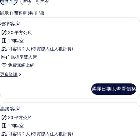
所有客房
1 張床
2 張床
用
的
顯示 11 間客房 (共 11 間)
客
標準客房 | 書桌、遮光布/窗簾、免費
顯
5
標準客房
房
示
篩
30 平方公尺
標
選
1 間臥室
準
條
可容納 2 人 (依實際入住人數計費)
客
件
1 張標準雙人床
房
免費無線上網
的
更
更多資訊
所
多
有
標
選擇日期以查看價格
準
相
客
片
房
高級客房 | 書桌、遮光布/窗簾、免費
顯
6
的
高級客房
示
詳
33 平方公尺
情
高
1 間臥室
級
可容納 2 人 (依實際入住人數計費)
客