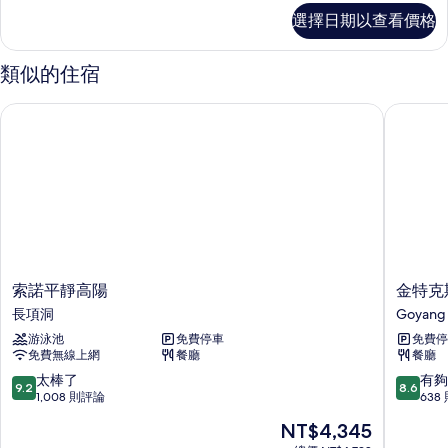
標
選擇日期以查看價格
準
房
的
類似的住宿
詳
情
索諾平靜高陽
金特克斯
索
金
索諾平靜高陽
金特克
諾
特
長項洞
Goyang
平
克
游泳池
免費停車
免費停
靜
斯
免費無線上網
餐廳
餐廳
高
格
陽
洛
9.2
8.6
太棒了
有夠
9.2
8.6
長
斯
分，
分，
1,008 則評論
638
項
特
滿
滿
現
NT$4,345
洞
飯
分
分
在