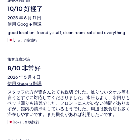
旅客真實評論
10/10 好極了
2025 年 6 月 11 日
使用 Google 翻譯
good location, friendly staff, clean room, satisfied everything
Jiro，7 晚旅行
旅客真實評論
8/10 非常好
2026 年 5 月 4 日
使用 Google 翻譯
スタッフの方が皆さんとても親切でした。足りないタオル等も
言うとすぐに対応してくださりました。水圧もよく、水回りも
ベッド回りも綺麗でした。フロントに人がいない時間がありま
すが、館内の清掃をしているようでした。周辺は飲食店も多く
滞在しやすいです。また機会があれば利用したいです。
Toka，3 晚旅行