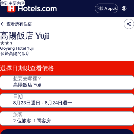
跳到主要內容
下載 App
查看所有住宿
高陽飯店 Yuji
2.5
Goyang Hotel Yuji
星
位於高陽的飯店
級
住
選擇日期以查看價格
宿
想要去哪裡？
日期
旅客