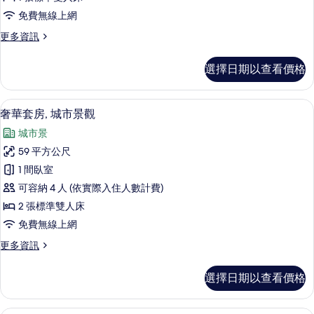
城
免費無線上網
市
更
更多資訊
景
多
觀
普
選擇日期以查看價格
通
的
套
所
房,
奢華套房, 城市景觀 | 露台/庭院
顯
22
城
奢華套房, 城市景觀
有
示
市
相
城市景
景
奢
觀
片
59 平方公尺
華
的
1 間臥室
詳
套
情
可容納 4 人 (依實際入住人數計費)
房,
2 張標準雙人床
城
免費無線上網
市
更
更多資訊
景
多
觀
奢
選擇日期以查看價格
華
的
套
所
房,