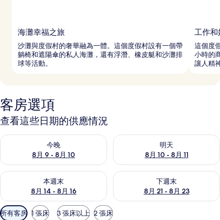
海灘幸福之旅
工作和
沙灘與度假村的奢華融為一體。這個度假村設有一個帶
這個度
躺椅和遮陽傘的私人海灘，還有浮潛、橡皮艇和沙灘排
小時的
球等活動。
讓人精
客房選項
查看這些日期的供應情況
查看今晚 (8月 9 - 8月 10) 的供應情況
查看明天 (8月 10 - 8月 11) 
今晚
明天
8月 9 - 8月 10
8月 10 - 8月 11
查看本週末 (8月 14 - 8月 16) 的供應情況
查看下週末 (8月 21 - 8月 23
本週末
下週末
8月 14 - 8月 16
8月 21 - 8月 23
可
所有客房
1 張床
3 張床以上
2 張床