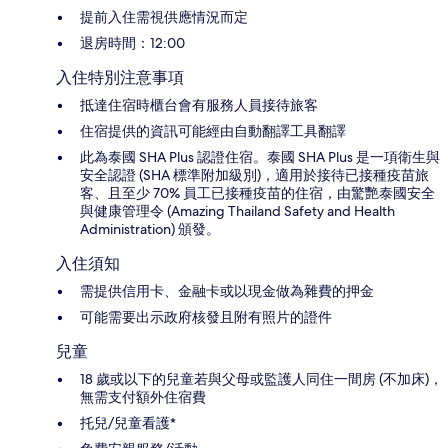
提前入住需視供應情況而定
退房時間：12:00
入住特別注意事項
抵達住宿時櫃台會有服務人員接待旅客
住宿提供的資訊可能經由自動翻譯工具翻譯
此為泰國 SHA Plus 認證住宿。泰國 SHA Plus 是一項衛生與
安全認證 (SHA 標準附加級別)，適用於接待已接種疫苗旅
客、且至少 70% 員工已接種疫苗的住宿，由驚艷泰國安全
與健康管理令 (Amazing Thailand Safety and Health
Administration) 頒發。
入住須知
需提供信用卡、金融卡或以現金做為雜費的押金
可能需要出示政府核發且附有照片的證件
兒童
18 歲或以下的兒童若與父母或監護人同住一間房 (不加床)，
無需支付額外住宿費
托兒/兒童看護*