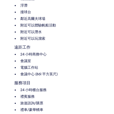
浮潛
撞球台
鄰近高爾夫球場
附近可以體驗帆船活動
附近可以潛水
附近可以玩溜索
遠距工作
24 小時商務中心
會議室
電腦工作站
會議中心 (861 平方英尺)
服務項目
24 小時櫃台服務
禮賓服務
旅遊諮詢/購票
禮車/豪華轎車