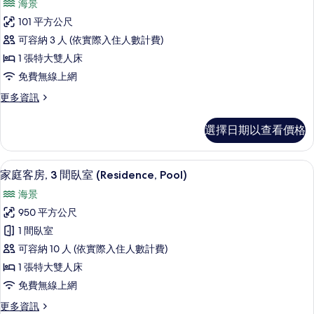
Pool)
海景
雙
極
的
人
101 平方公尺
品
床
所
可容納 3 人 (依實際入住人數計費)
(Serenity
別
有
Pool)
1 張特大雙人床
墅,
相
的
免費無線上網
詳
1
片
情
更
更多資訊
張
多
特
極
選擇日期以查看價格
品
大
別
雙
墅,
家庭客房, 3 間臥室 (Residence, Pool) 
顯
6
1
人
家庭客房, 3 間臥室 (Residence, Pool)
示
張
床,
海景
特
家
海
大
950 平方公尺
庭
雙
景
1 間臥室
人
客
(Pool)
床,
可容納 10 人 (依實際入住人數計費)
房,
海
的
1 張特大雙人床
景
3
所
免費無線上網
(Pool)
間
的
有
更
更多資訊
臥
詳