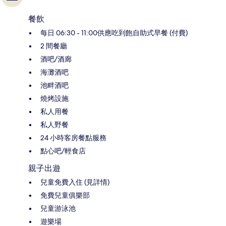
餐飲
每日 06:30 - 11:00供應吃到飽自助式早餐 (付費)
2 間餐廳
酒吧/酒廊
海灘酒吧
池畔酒吧
燒烤設施
私人用餐
私人野餐
24 小時客房餐點服務
點心吧/輕食店
親子出遊
兒童免費入住 (見詳情)
免費兒童俱樂部
兒童游泳池
遊樂場