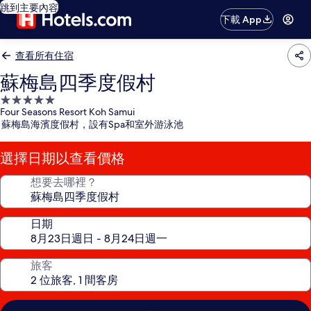
跳到主要內容
下載 App
查看所有住宿
蘇梅島四季度假村
5.0
Four Seasons Resort Koh Samui
星
蘇梅島海濱度假村，設有Spa和室外游泳池
級
住
選擇日期以查看價格
宿
想要去哪裡？
日期
旅客