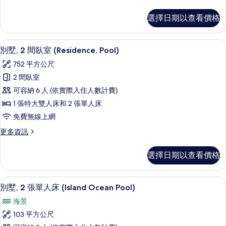
相
多
情
室
家
片
選擇日期以查看價格
庭
(Residence,
客
Pool)
房,
別墅, 2 間臥室 (Residence, Poo
顯
的
5
3
別墅, 2 間臥室 (Residence, Pool)
示
間
所
752 平方公尺
臥
別
有
室
2 間臥室
墅,
(Residence,
相
可容納 6 人 (依實際入住人數計費)
Pool)
2
片
的
1 張特大雙人床和 2 張單人床
間
詳
免費無線上網
情
臥
更
更多資訊
室
多
(Residence,
別
選擇日期以查看價格
Pool)
墅,
2
的
間
海灘/海景
顯
所
6
臥
別墅, 2 張單人床 (Island Ocean Pool)
示
室
有
海景
(Residence,
別
相
Pool)
103 平方公尺
墅,
的
片