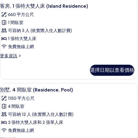
低過敏寢具、迷你吧、客房內保險箱、
顯
5
特
(Pool)
客房, 1 張特大雙人床 (Island Residence)
示
大
的
660 平方公尺
雙
客
所
人
1 間臥室
房,
床
有
可容納 3 人 (依實際入住人數計費)
(Pool)
1
相
的
1 張特大雙人床
張
詳
片
免費無線上網
情
特
更
更多資訊
大
多
雙
客
選擇日期以查看價格
房,
人
1
床
張
別墅, 4 間臥室 (Residence, Poo
顯
7
特
(Island
別墅, 4 間臥室 (Residence, Pool)
示
大
Residence)
1150 平方公尺
雙
別
的
人
4 間臥室
墅,
床
所
可容納 12 人 (依實際入住人數計費)
(Island
4
有
Residence)
3 張特大雙人床和 2 張單人床
間
相
的
免費無線上網
詳
臥
片