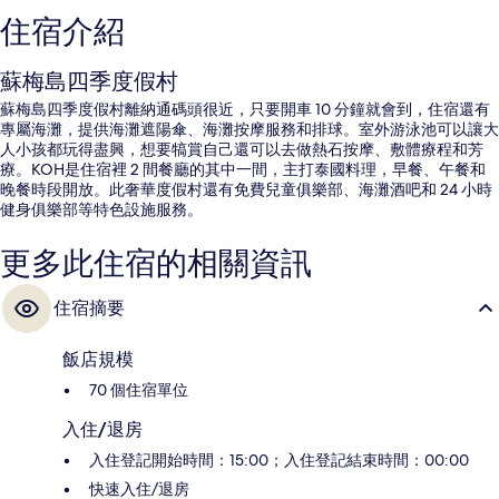
住宿介紹
蘇梅島四季度假村
蘇梅島四季度假村離納通碼頭很近，只要開車 10 分鐘就會到，住宿還有
專屬海灘，提供海灘遮陽傘、海灘按摩服務和排球。室外游泳池可以讓大
人小孩都玩得盡興，想要犒賞自己還可以去做熱石按摩、敷體療程和芳
療。KOH是住宿裡 2 間餐廳的其中一間，主打泰國料理，早餐、午餐和
晚餐時段開放。此奢華度假村還有免費兒童俱樂部、海灘酒吧和 24 小時
健身俱樂部等特色設施服務。
更多此住宿的相關資訊
住宿摘要
飯店規模
70 個住宿單位
入住/退房
入住登記開始時間：15:00；入住登記結束時間：00:00
快速入住/退房