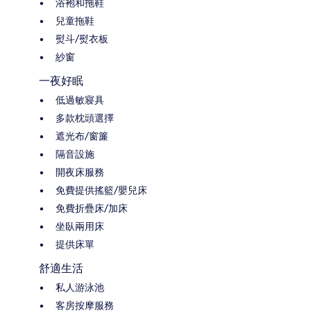
浴袍和拖鞋
兒童拖鞋
熨斗/熨衣板
紗窗
一夜好眠
低過敏寢具
多款枕頭選擇
遮光布/窗簾
隔音設施
開夜床服務
免費提供搖籃/嬰兒床
免費折疊床/加床
坐臥兩用床
提供床單
舒適生活
私人游泳池
客房按摩服務