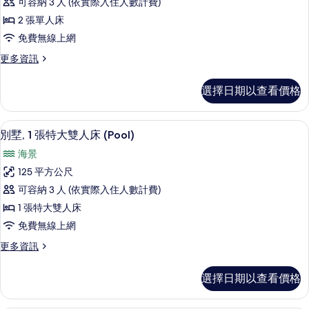
可容納 3 人 (依實際入住人數計費)
詳
2
情
2 張單人床
張
免費無線上網
單
更
更多資訊
人
多
床
別
選擇日期以查看價格
墅,
(Island
2
Ocean
張
別墅, 1 張特大雙人床 (Pool) | 客房景觀
顯
Pool)
5
單
別墅, 1 張特大雙人床 (Pool)
示
人
的
海景
床
別
所
(Island
125 平方公尺
墅,
有
Ocean
可容納 3 人 (依實際入住人數計費)
Pool)
1
相
的
1 張特大雙人床
張
片
詳
免費無線上網
情
特
更
更多資訊
大
多
雙
別
選擇日期以查看價格
墅,
人
1
床
張