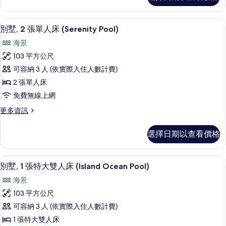
的
詳
低過敏寢具、迷你吧、客房內保險箱、
顯
5
情
別墅, 2 張單人床 (Serenity Pool)
示
海景
別
103 平方公尺
墅,
可容納 3 人 (依實際入住人數計費)
2
2 張單人床
張
免費無線上網
單
更
更多資訊
人
多
床
別
選擇日期以查看價格
墅,
(Serenity
2
Pool)
張
低過敏寢具、迷你吧、客房內保險箱、
顯
的
6
單
別墅, 1 張特大雙人床 (Island Ocean Pool)
示
人
所
海景
床
別
有
(Serenity
103 平方公尺
墅,
Pool)
相
可容納 3 人 (依實際入住人數計費)
的
1
片
詳
1 張特大雙人床
張