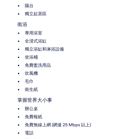
陽台
獨立起居區
衛浴
專用浴室
全浸式浴缸
獨立浴缸和淋浴設備
坐浴桶
免費盥洗用品
吹風機
毛巾
衛生紙
掌握世界大小事
辦公桌
免費報紙
免費無線上網 (網速 25 Mbps 以上)
電話