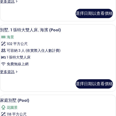
情
更
更多資訊
室
多
(Residence,
別
選擇日期以查看價格
Pool)
墅,
4
的
間
別墅, 1 張特大雙人床, 海濱 (Pool) | 海
顯
所
5
臥
別墅, 1 張特大雙人床, 海濱 (Pool)
示
室
有
海景
(Residence,
別
相
Pool)
102 平方公尺
墅,
的
片
可容納 3 人 (依實際入住人數計費)
詳
1
情
1 張特大雙人床
張
免費無線上網
特
更
更多資訊
大
多
雙
別
選擇日期以查看價格
墅,
人
1
床,
張
家庭別墅 (Pool) | 低過敏寢具、迷
顯
6
特
海
家庭別墅 (Pool)
示
大
濱
花園景
雙
家
(Pool)
人
118 平方公尺