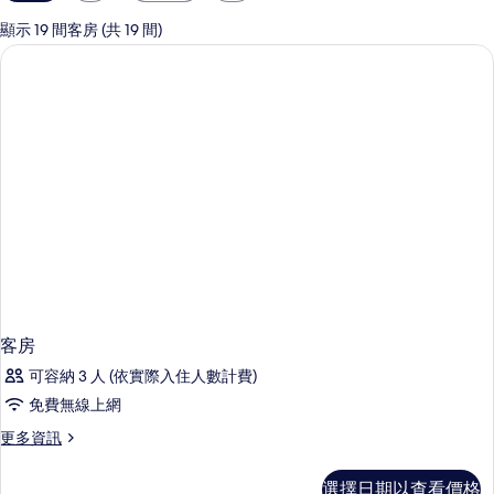
用
的
顯示 19 間客房 (共 19 間)
客
房
篩
選
條
件
客房
可容納 3 人 (依實際入住人數計費)
免費無線上網
更
更多資訊
多
客
選擇日期以查看價格