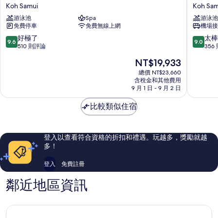
梅
梅
Koh Samui
Koh Sam
島
島
游泳池
Spa
游泳池
悅
麗
免費停車
免費無線上網
機場接
榕
思
莊
卡
9.6
9.0
好極了
太棒
9.6
9.0
Koh
爾
分，
分，
510 則評論
356
Samui
頓
滿
滿
現
NT$19,933
飯
分
分
在
店
10
10
總價 NT$23,660
價
含稅金和其他費用
Koh
分，
分，
格
9 月 1 日 - 9 月 2 日
Samui
好
太
為
極
棒
NT$19,933
比較類似住宿
了，
了，
510
356
則
則
評
評
登入以查看符合資格的折扣和禮遇。玩越多，獎勵就越
論
論
多！
登入
免費註冊
鄰近地區資訊