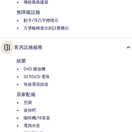
傳統風格建築
無障礙設施
點字/浮凸字體標示
方便輪椅進出的註冊櫃台
客房設施服務
娛樂
DVD 播放機
32 吋LCD 電視
有線電視頻道
居家配備
空調
迷你吧
咖啡機/沖茶器
電熱水壺