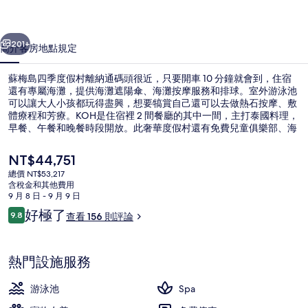
假
一個
下一個
村
201+
簡介
客房
地點
規定
的
蘇梅島四季度假村離納通碼頭很近，只要開車 10 分鐘就會到，住宿
相
還有專屬海灘，提供海灘遮陽傘、海灘按摩服務和排球。室外游泳池
可以讓大人小孩都玩得盡興，想要犒賞自己還可以去做熱石按摩、敷
片
體療程和芳療。KOH是住宿裡 2 間餐廳的其中一間，主打泰國料理，
集
早餐、午餐和晚餐時段開放。此奢華度假村還有免費兒童俱樂部、海
灘酒吧和 24 小時健身俱樂部等特色設施服務。
目
NT$44,751
前
總價 NT$53,217
的
含稅金和其他費用
鳥瞰角度
價
9 月 8 日 - 9 月 9 日
格
評
好極了
9.8
查看 156 則評論
是
9.8 分，滿分 10 分，
論
NT$44,751
熱門設施服務
游泳池
Spa