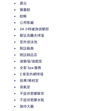
露台
圖書館
蚊帳
公用客廳
24 小時健身俱樂部
鄰近高爾夫球場
室外游泳池
附設藝廊
附設精品店
遊樂場/遊戲室
全套 Spa 服務
2 座室外網球場
按摩/療程室
蒸氣室
不提供塑膠吸管
不提供塑膠水瓶
接待大廳