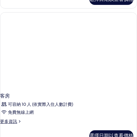
庭
室
別
(Residence
墅,
with
3
間
Pool)
臥
的
室
所
(Residence
with
有
Pool)
相
的
詳
片
情
客房
可容納 10 人 (依實際入住人數計費)
免費無線上網
更
更多資訊
多
客
選擇日期以查看價格