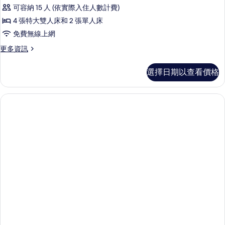
5
的
床,
可容納 15 人 (依實際入住人數計費)
間
海
所
4 張特大雙人床和 2 張單人床
景
臥
有
免費無線上網
(Pool)
室,
的
相
更
更多資訊
私
詳
片
多
情
人
別
選擇日期以查看價格
墅,
泳
5
池
間
臥
的
室,
所
私
有
人
泳
相
池
片
的
詳
情