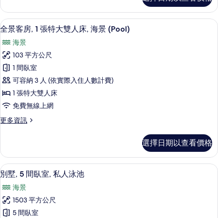
房
的
詳
全景客房, 1 張特大雙人床, 海景 (Pool) 
顯
5
情
全景客房, 1 張特大雙人床, 海景 (Pool)
示
海景
全
103 平方公尺
景
1 間臥室
客
可容納 3 人 (依實際入住人數計費)
房,
1 張特大雙人床
1
免費無線上網
張
更
更多資訊
特
多
大
全
選擇日期以查看價格
景
雙
客
人
房,
別墅, 5 間臥室, 私人泳池 | 低過敏
顯
5
1
床,
別墅, 5 間臥室, 私人泳池
示
張
海
海景
特
別
景
大
1503 平方公尺
墅,
雙
(Pool)
5 間臥室
人