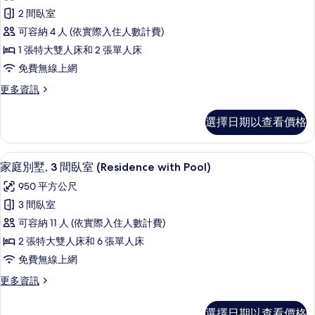
庭
床,
的
2 間臥室
海
別
所
濱
可容納 4 人 (依實際入住人數計費)
墅
(Pool)
有
1 張特大雙人床和 2 張單人床
的
(Pool)
相
免費無線上網
詳
的
情
片
更
更多資訊
所
多
有
家
選擇日期以查看價格
庭
相
別
片
墅
家庭別墅, 3 間臥室 (Residence with Po
顯
5
(Pool)
家庭別墅, 3 間臥室 (Residence with Pool)
示
的
950 平方公尺
詳
家
情
3 間臥室
庭
可容納 11 人 (依實際入住人數計費)
別
2 張特大雙人床和 6 張單人床
墅,
免費無線上網
3
更
更多資訊
間
多
臥
家
選擇日期以查看價格