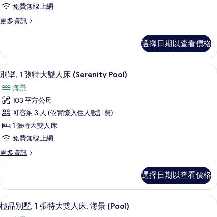
情
免費無線上網
特
更
更多資訊
大
多
雙
別
選擇日期以查看價格
墅,
人
1
床
張
低過敏寢具、迷你吧、客房內保險箱、
顯
5
特
(Island
別墅, 1 張特大雙人床 (Serenity Pool)
示
大
Ocean
海景
雙
別
Pool)
人
103 平方公尺
墅,
的
床
可容納 3 人 (依實際入住人數計費)
(Island
1
所
Ocean
1 張特大雙人床
張
有
Pool)
免費無線上網
的
特
相
詳
更
更多資訊
大
片
情
多
雙
別
選擇日期以查看價格
墅,
人
1
床
張
極品別墅, 1 張特大雙人床, 海景 (Pool) 
顯
6
特
(Serenity
極品別墅, 1 張特大雙人床, 海景 (Pool)
示
大