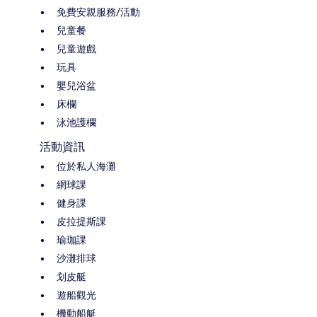
免費安親服務/活動
兒童餐
兒童遊戲
玩具
嬰兒浴盆
床欄
泳池護欄
活動資訊
位於私人海灘
網球課
健身課
皮拉提斯課
瑜珈課
沙灘排球
划皮艇
遊船觀光
機動船艇