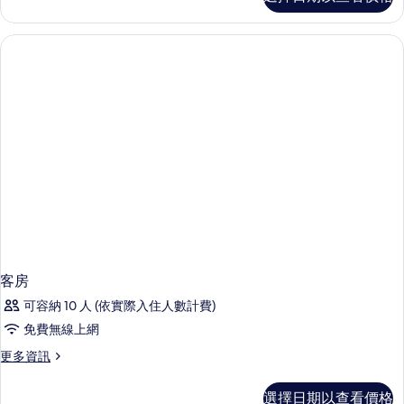
房
的
詳
情
客房
可容納 10 人 (依實際入住人數計費)
免費無線上網
更
更多資訊
多
客
選擇日期以查看價格
房