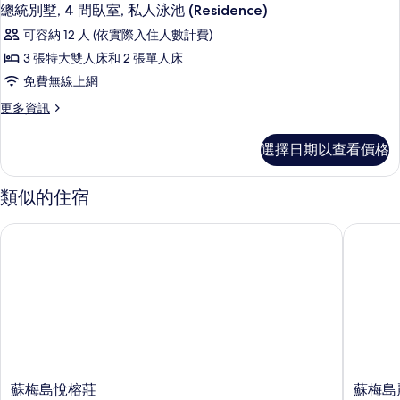
總統別墅, 4 間臥室, 私人泳池 (Residence)
可容納 12 人 (依實際入住人數計費)
3 張特大雙人床和 2 張單人床
免費無線上網
更
更多資訊
多
總
選擇日期以查看價格
統
別
墅,
類似的住宿
4
間
蘇梅島悅榕莊
蘇梅島麗
臥
室,
私
人
泳
池
(Residence)
的
詳
情
蘇
蘇
蘇梅島悅榕莊
蘇梅島