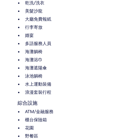
乾洗/洗衣
美髮沙龍
大廳免費報紙
行李寄放
婚宴
多語服務人員
海灘躺椅
海灘浴巾
海灘遮陽傘
泳池躺椅
水上運動裝備
浪漫套裝行程
綜合設施
ATM/金融服務
櫃台保險箱
花園
野餐區