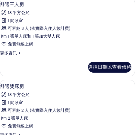
舒適三人房 | 高級寢具、書桌、遮光布
顯
6
房
舒適三人房
片
示
的
18 平方公尺
詳
舒
情
1 間臥室
適
可容納 3 人 (依實際入住人數計費)
三
1 張單人床和 1 張加大雙人床
人
免費無線上網
房
更
更多資訊
的
多
所
舒
選擇日期以查看價格
適
有
三
相
人
舒適雙床房 | 高級寢具、書桌、遮光布
顯
6
房
舒適雙床房
片
示
的
18 平方公尺
詳
舒
情
1 間臥室
適
可容納 2 人 (依實際入住人數計費)
雙
2 張單人床
床
免費無線上網
房
更