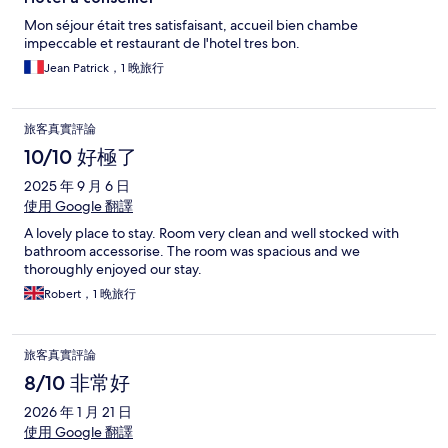
Mon séjour était tres satisfaisant, accueil bien chambe
impeccable et restaurant de l'hotel tres bon.
Jean Patrick，1 晚旅行
旅客真實評論
10/10 好極了
2025 年 9 月 6 日
使用 Google 翻譯
A lovely place to stay. Room very clean and well stocked with
bathroom accessorise. The room was spacious and we
thoroughly enjoyed our stay.
Robert，1 晚旅行
旅客真實評論
8/10 非常好
2026 年 1 月 21 日
使用 Google 翻譯