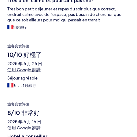
Très bien, calme et pourtant pas cher
Très bon petit déjeuner et repas du soir plus que correct,
endroit calme avec de l'espace, pas besoin de chercher quoi
que ce soit ailleurs pour moi qui passait en transit
1 晚旅行
旅客真實評論
10/10 好極了
2025 年 6 月 26 日
使用 Google 翻譯
Séjour agréable
Eric，1 晚旅行
旅客真實評論
8/10 非常好
2025 年 6 月 16 日
使用 Google 翻譯
Hotel a conseiller