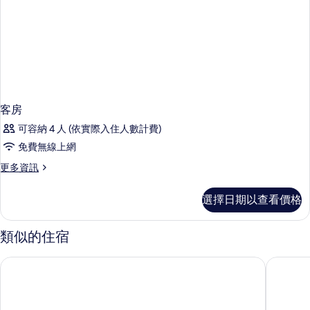
客房
可容納 4 人 (依實際入住人數計費)
免費無線上網
更
更多資訊
多
客
選擇日期以查看價格
房
的
詳
類似的住宿
情
里摩南貝斯特韋斯特修爾飯店
利摩日 Ky