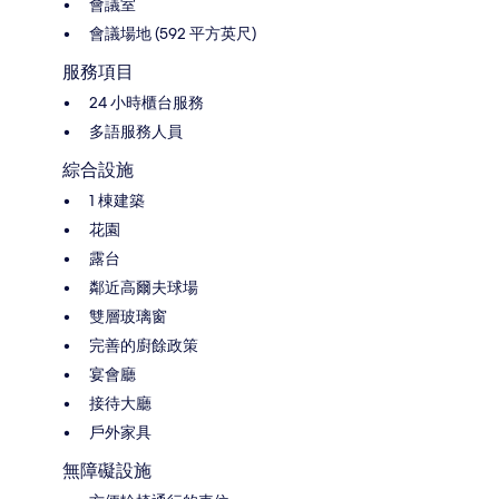
會議室
會議場地 (592 平方英尺)
服務項目
24 小時櫃台服務
多語服務人員
綜合設施
1 棟建築
花園
露台
鄰近高爾夫球場
雙層玻璃窗
完善的廚餘政策
宴會廳
接待大廳
戶外家具
無障礙設施