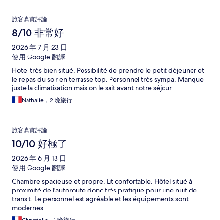
旅客真實評論
8/10 非常好
2026 年 7 月 23 日
使用 Google 翻譯
Hotel très bien situé. Possibilité de prendre le petit déjeuner et
le repas du soir en terrasse top. Personnel très sympa. Manque
juste la climatisation mais on le sait avant notre séjour
Nathalie，2 晚旅行
旅客真實評論
10/10 好極了
2026 年 6 月 13 日
使用 Google 翻譯
Chambre spacieuse et propre. Lit confortable. Hôtel situé à
proximité de l'autoroute donc très pratique pour une nuit de
transit. Le personnel est agréable et les équipements sont
modernes.