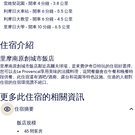
雷維契花園
- 開車 4 分鐘
- 3.8 公里
利摩日火車站
- 開車 6 分鐘
- 5.5 公里
利摩日大教堂
- 開車 6 分鐘
- 4.5 公里
里摩日大學
- 開車 10 分鐘
- 6.5 公里
住宿介紹
里摩南原創城市飯店
里摩南原創城市飯店鄰近高爾夫球場，是來費伊奇亞特玩的住宿好選擇。
您可以去Le Provencal享用美味的法國料理，這間餐廳會在午餐和晚餐時
段供餐。此住宿還有酒吧/酒廊、露台和花園等特色設施。住過的人都對
住宿的住宿環境讚不絕口。
更多此住宿的相關資訊
住宿摘要
飯店規模
45 間客房