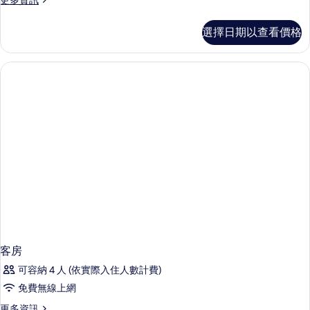
更多資訊
的
多
所
舒
選擇日期以查看價格
適
有
雙
相
床
房
片
的
詳
情
客房
可容納 4 人 (依實際入住人數計費)
免費無線上網
更
更多資訊