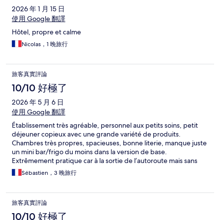
2026 年 1 月 15 日
使用 Google 翻譯
Hôtel, propre et calme
Nicolas，1 晚旅行
旅客真實評論
10/10 好極了
2026 年 5 月 6 日
使用 Google 翻譯
Établissement très agréable, personnel aux petits soins, petit
déjeuner copieux avec une grande variété de produits.
Chambres très propres, spacieuses, bonne literie, manque juste
un mini bar/frigo du moins dans la version de base.
Extrêmement pratique car à la sortie de l’autoroute mais sans
aucune nuisance sonore. Qualité constante car établissement
Sébastien，3 晚旅行
déjà fréquenté en 2025.
旅客真實評論
10/10 好極了