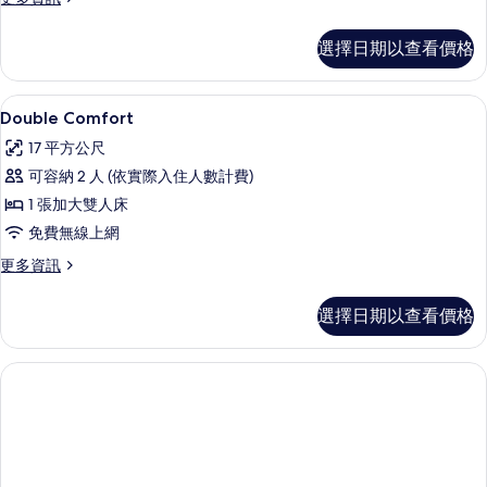
多
客
選擇日期以查看價格
房
的
詳
高級寢具、書桌、遮光布/窗簾、隔音
顯
1
情
Double Comfort
示
17 平方公尺
Double
可容納 2 人 (依實際入住人數計費)
Comfort
1 張加大雙人床
的
免費無線上網
所
更
更多資訊
有
多
相
Double
選擇日期以查看價格
Comfort
片
的
詳
情