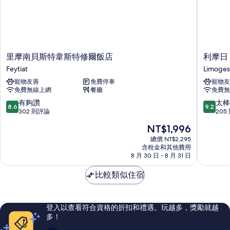
里
利
里摩南貝斯特韋斯特修爾飯店
利摩日 K
摩
摩
Feytiat
Limoges
南
日
寵物友善
免費停車
寵物友
貝
Kyriad
免費無線上網
餐廳
免費無
斯
飯
特
店
8.6
9.2
有夠讚
太棒
8.6
9.2
韋
Limoges
分，
分，
302 則評論
205
斯
滿
滿
現
NT$1,996
特
分
分
在
修
10
10
總價 NT$2,295
價
爾
含稅金和其他費用
分，
分，
格
8 月 30 日 - 8 月 31 日
飯
有
太
為
店
夠
棒
NT$1,996
比較類似住宿
Feytiat
讚，
了，
302
205
則
則
評
評
登入以查看符合資格的折扣和禮遇。玩越多，獎勵就越
論
論
多！