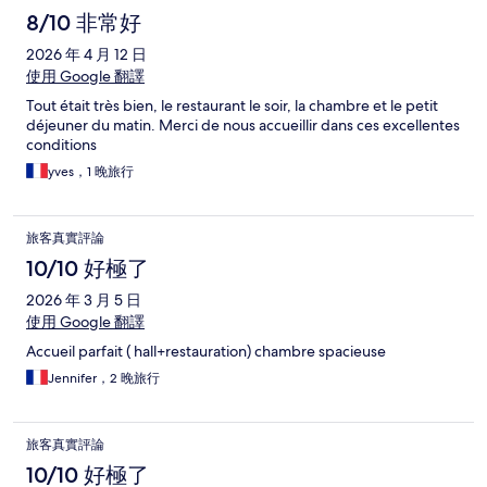
8/10 非常好
2026 年 4 月 12 日
使用 Google 翻譯
Tout était très bien, le restaurant le soir, la chambre et le petit
déjeuner du matin. Merci de nous accueillir dans ces excellentes
conditions
yves，1 晚旅行
旅客真實評論
10/10 好極了
2026 年 3 月 5 日
使用 Google 翻譯
Accueil parfait ( hall+restauration) chambre spacieuse
Jennifer，2 晚旅行
旅客真實評論
10/10 好極了