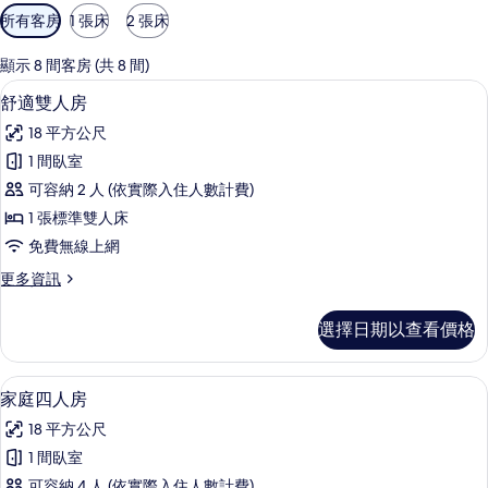
可
所有客房
1 張床
2 張床
用
的
顯示 8 間客房 (共 8 間)
客
高級寢具、書桌、遮光布/窗簾、隔音
顯
5
舒適雙人房
房
示
篩
18 平方公尺
舒
選
1 間臥室
適
條
可容納 2 人 (依實際入住人數計費)
雙
件
1 張標準雙人床
人
免費無線上網
房
更
更多資訊
的
多
所
舒
選擇日期以查看價格
適
有
雙
相
人
家庭四人房 | 高級寢具、書桌、遮光布
顯
5
房
家庭四人房
片
示
的
18 平方公尺
詳
家
情
1 間臥室
庭
可容納 4 人 (依實際入住人數計費)