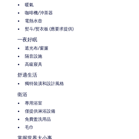
暖氣
咖啡機/沖茶器
電熱水壺
熨斗/熨衣板 (應要求提供)
一夜好眠
遮光布/窗簾
隔音設施
高級寢具
舒適生活
獨特裝潢和設計風格
衛浴
專用浴室
僅提供淋浴設備
免費盥洗用品
毛巾
掌握世界大小事