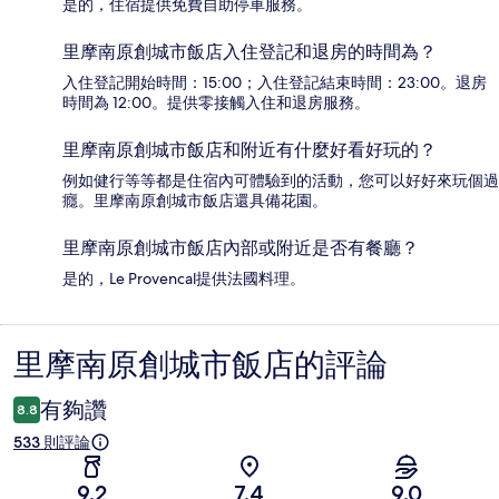
是的，住宿提供免費自助停車服務。
里摩南原創城市飯店入住登記和退房的時間為？
入住登記開始時間：15:00；入住登記結束時間：23:00。退房
時間為 12:00。提供零接觸入住和退房服務。
里摩南原創城市飯店和附近有什麼好看好玩的？
例如健行等等都是住宿內可體驗到的活動，您可以好好來玩個過
癮。里摩南原創城市飯店還具備花園。
里摩南原創城市飯店內部或附近是否有餐廳？
是的，Le Provencal提供法國料理。
里摩南原創城市飯店的評論
評
論
有夠讚
8.8
533 則評論
9.2
7.4
9.0