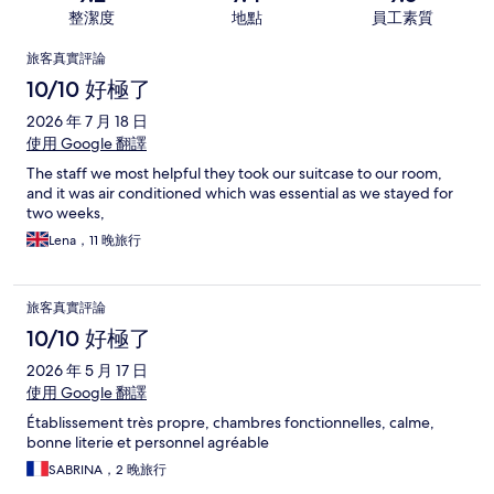
整潔度
地點
員工素質
評
旅客真實評論
論
10/10 好極了
2026 年 7 月 18 日
使用 Google 翻譯
The staff we most helpful they took our suitcase to our room,
and it was air conditioned which was essential as we stayed for
two weeks,
Lena，11 晚旅行
旅客真實評論
10/10 好極了
2026 年 5 月 17 日
使用 Google 翻譯
Établissement très propre, chambres fonctionnelles, calme,
bonne literie et personnel agréable
SABRINA，2 晚旅行