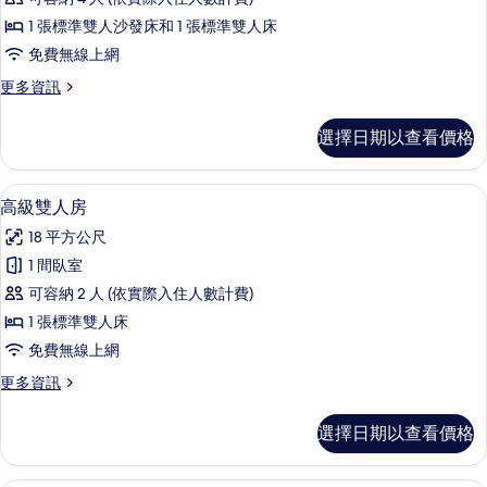
四
1 張標準雙人沙發床和 1 張標準雙人床
人
免費無線上網
房
更
更多資訊
的
多
所
家
選擇日期以查看價格
庭
有
四
相
人
高級雙人房 | 高級寢具、書桌、遮光布
顯
7
房
高級雙人房
片
示
的
18 平方公尺
詳
高
情
1 間臥室
級
可容納 2 人 (依實際入住人數計費)
雙
1 張標準雙人床
人
免費無線上網
房
更
更多資訊
的
多
所
高
選擇日期以查看價格
級
有
雙
相
人