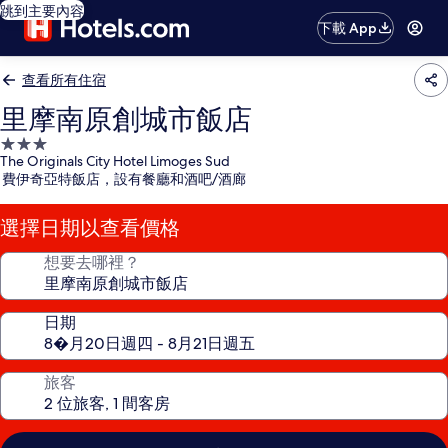
跳到主要內容
下載 App
查看所有住宿
里摩南原創城市飯店
3.0
The Originals City Hotel Limoges Sud
星
費伊奇亞特飯店，設有餐廳和酒吧/酒廊
級
住
選擇日期以查看價格
宿
想要去哪裡？
日期
旅客