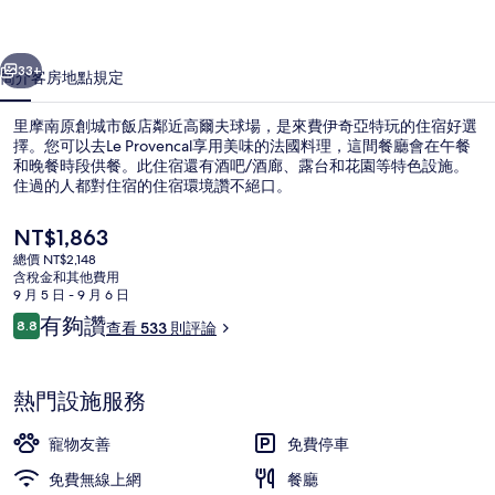
市
一個
下一個
飯
33+
簡介
客房
地點
規定
店
里摩南原創城市飯店鄰近高爾夫球場，是來費伊奇亞特玩的住宿好選
的
擇。您可以去Le Provencal享用美味的法國料理，這間餐廳會在午餐
和晚餐時段供餐。此住宿還有酒吧/酒廊、露台和花園等特色設施。
相
住過的人都對住宿的住宿環境讚不絕口。
片
目
NT$1,863
集
前
總價 NT$2,148
的
含稅金和其他費用
價
9 月 5 日 - 9 月 6 日
露台/庭院
格
評
有夠讚
8.8
查看 533 則評論
是
8.8 分，滿分 10 分，
論
NT$1,863
熱門設施服務
寵物友善
免費停車
免費無線上網
餐廳