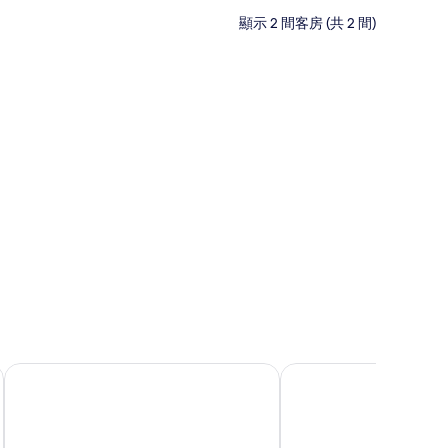
顯示 2 間客房 (共 2 間)
免費無線上網、床單
博爾戈蒙德拉貢住宅飯店
貝蒂之家飯店