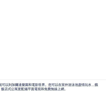
舒適公寓 | 
 10 分鐘就可以到加爾達樂園和電影世界。您可以在室外游泳池盡情玩水，餓
，飯店式公寓更配備平面電視和免費無線上網。
餐廳