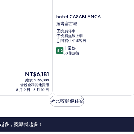
hotel
hotel CASABLANCA
CASABLANCA
拉齊塞古城
拉
免費停車
齊
免費無線上網
塞
可提供相連客房
古
8.2
城
非常好
8.2
分，
50 則評論
滿
分
10
現
NT$6,181
分，
在
非
總價 NT$6,889
價
含稅金和其他費用
常
格
8 月 9 日 - 8 月 10 日
好，
為
50
NT$6,181
比較類似住宿
則
評
論
越多，獎勵就越多！