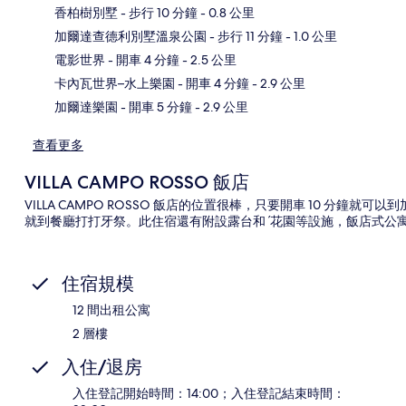
香柏樹別墅
- 步行 10 分鐘
- 0.8 公里
加爾達查德利別墅溫泉公園
- 步行 11 分鐘
- 1.0 公里
地
電影世界
- 開車 4 分鐘
- 2.5 公里
卡內瓦世界–水上樂園
- 開車 4 分鐘
- 2.9 公里
加爾達樂園
- 開車 5 分鐘
- 2.9 公里
查看更多
VILLA CAMPO ROSSO 飯店
VILLA CAMPO ROSSO 飯店的位置很棒，只要開車 10 分
就到餐廳打打牙祭。此住宿還有附設露台和ˊ花園等設施，飯店式公
住宿規模
12 間出租公寓
2 層樓
入住/退房
入住登記開始時間：14:00；入住登記結束時間：