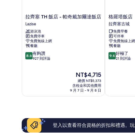
拉
格
拉齊塞 TH 飯店 - 帕奇戴加爾達飯店
格羅塔飯店
齊
羅
Lazise
拉齊塞古城
塞
塔
游泳池
免費早餐
TH
飯
免費停車
可停車
飯
店
免費無線上網
免費無線上網
店
拉
餐廳
餐廳
-
齊
8.6
9.4
有夠讚
好極了
帕
塞
8.6
9.4
分，
分，
927 則評論
21 則評論
奇
古
滿
滿
戴
城
分
分
加
現
NT$4,715
10
10
爾
在
分，
分，
達
總價 NT$5,373
價
有
好
含稅金和其他費用
飯
格
9 月 7 日 - 9 月 8 日
夠
極
店
為
讚，
了，
Lazise
NT$4,715
927
21
則
則
評
評
論
論
登入以查看符合資格的折扣和禮遇。玩