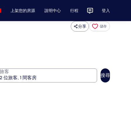
上架您的房源
說明中心
行程
登入
分享
儲存
旅客
搜尋