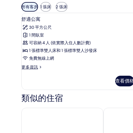
可
所有客房
1 張床
2 張床
用
陽台景觀
顯
的
4
舒適公寓
示
客
30 平方公尺
房
舒
1 間臥室
篩
適
可容納 4 人 (依實際入住人數計費)
選
公
條
1 張標準雙人床和 1 張標準雙人沙發床
寓
件
免費無線上網
的
更
更多資訊
所
多
有
舒
查看價
適
相
公
片
寓
類似的住宿
的
詳
情
拉齊塞 TH 飯店 - 帕奇戴加爾達飯店
格羅塔飯店