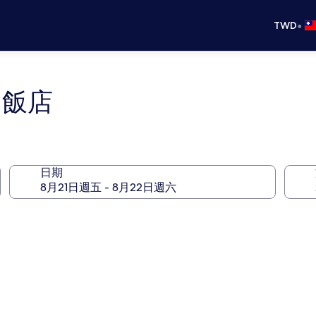
•
TWD
O 飯店
日期