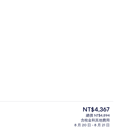
私人廚房 | 小冰箱、兒童餐椅
餐廳
目
NT$4,367
前
總價 NT$4,894
的
含稅金和其他費用
基本雙人房 | 客房內保險箱、書桌、
價
8 月 20 日 - 8 月 21 日
格