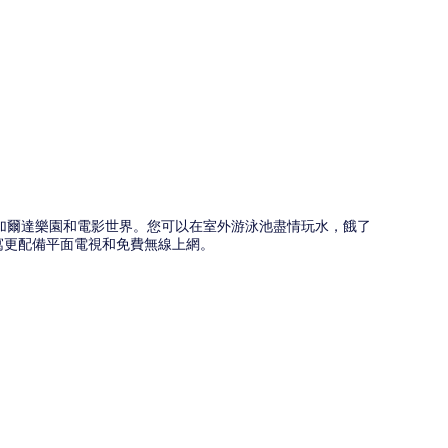
圖
鐘就可以到加爾達樂園和電影世界。您可以在室外游泳池盡情玩水，餓了
寓更配備平面電視和免費無線上網。