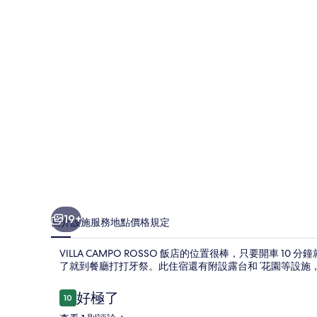
的
相
片
集
19+
簡介
設施服務
地點
價格
規定
VILLA CAMPO ROSSO 飯店的位置很棒，只要開車
了就到餐廳打打牙祭。此住宿還有附設露台和ˊ花園等設施
評
好極了
10
10 分，滿分 10 分，
論