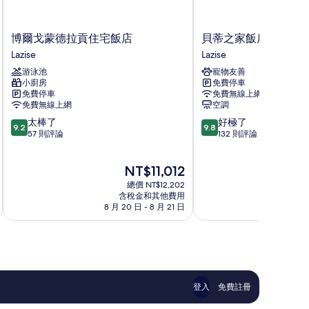
博
貝
博爾戈蒙德拉貢住宅飯店
貝蒂之家飯店
爾
蒂
Lazise
Lazise
戈
之
游泳池
寵物友善
蒙
家
小廚房
免費停車
德
飯
免費停車
免費無線上網
拉
店
免費無線上網
空調
貢
Lazise
9.2
9.8
太棒了
好極了
住
9.2
9.8
分，
分，
57 則評論
132 則評論
宅
滿
滿
飯
分
分
店
現
NT$11,012
10
10
Lazise
在
分，
分，
總價 NT$12,202
價
太
好
含稅金和其他費用
格
8 月 20 日 - 8 月 21 日
8 月
棒
極
為
了，
了，
NT$11,012
57
132
則
則
評
評
論
論
登入
免費註冊