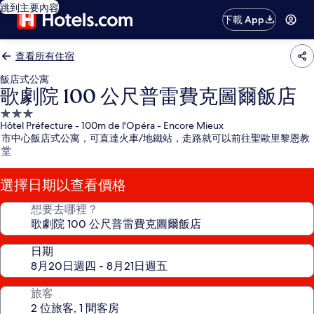
跳到主要內容
下載 App
查看所有住宿
飯店式公寓
歌劇院 100 公尺普雷費克圖爾飯店
3.0
Hôtel Préfecture - 100m de l'Opéra - Encore Mieux
星
市中心飯店式公寓，可直達火車/地鐵站，走路就可以前往聖歐里黎恩教
級
堂
住
宿
選擇日期以查看價格
想要去哪裡？
日期
旅客