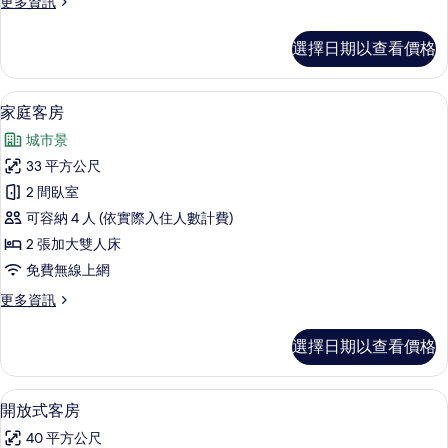
更
更多資訊
有
多
相
高
選擇日期以查看價格
級
片
公
寓
家庭客房 | 高級寢具、客房內保險箱、
顯
9
的
家庭客房
示
詳
城市景
情
家
33 平方公尺
庭
2 間臥室
客
可容納 4 人 (依實際入住人數計費)
房
2 張加大雙人床
的
免費無線上網
所
更
更多資訊
有
多
相
家
選擇日期以查看價格
庭
片
客
房
開放式客房 | 高級寢具、客房內保險箱
顯
8
的
開放式客房
示
詳
40 平方公尺
情