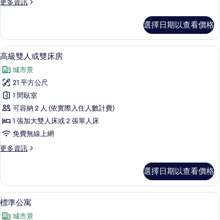
更
更多資訊
的
多
所
雙
選擇日期以查看價格
人
有
或
相
雙
高級寢具、客房內保險箱、隔音、熨斗
顯
8
床
高級雙人或雙床房
片
示
房
城市景
的
高
詳
21 平方公尺
級
情
1 間臥室
雙
可容納 2 人 (依實際入住人數計費)
人
1 張加大雙人床或 2 張單人床
或
免費無線上網
雙
更
更多資訊
床
多
房
高
選擇日期以查看價格
級
的
雙
所
人
高級寢具、客房內保險箱、隔音、熨斗
顯
8
或
標準公寓
有
示
雙
相
城市景
床