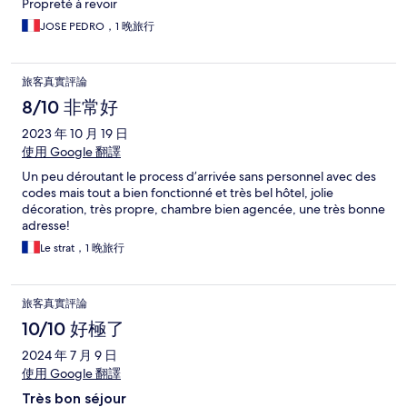
Propreté à revoir
JOSE PEDRO，1 晚旅行
旅客真實評論
8/10 非常好
2023 年 10 月 19 日
使用 Google 翻譯
Un peu déroutant le process d’arrivée sans personnel avec des
codes mais tout a bien fonctionné et très bel hôtel, jolie
décoration, très propre, chambre bien agencée, une très bonne
adresse!
Le strat，1 晚旅行
旅客真實評論
10/10 好極了
2024 年 7 月 9 日
使用 Google 翻譯
Très bon séjour