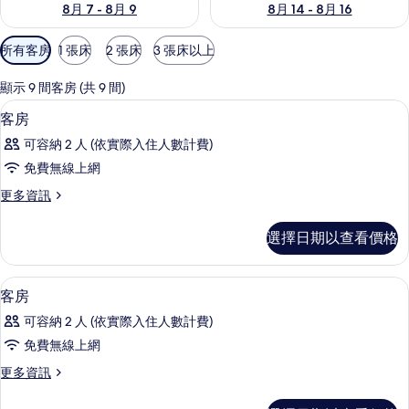
8月 7 - 8月 9
8月 14 - 8月 16
可
所有客房
1 張床
2 張床
3 張床以上
用
的
顯示 9 間客房 (共 9 間)
客
高級寢具、客房內保險箱、隔音、熨斗
顯
9
客房
房
示
篩
可容納 2 人 (依實際入住人數計費)
客
選
免費無線上網
房
條
更
更多資訊
的
件
多
所
客
選擇日期以查看價格
房
有
的
相
詳
高級寢具、客房內保險箱、隔音、熨斗
顯
8
情
客房
片
示
可容納 2 人 (依實際入住人數計費)
客
免費無線上網
房
更
更多資訊
的
多
所
客