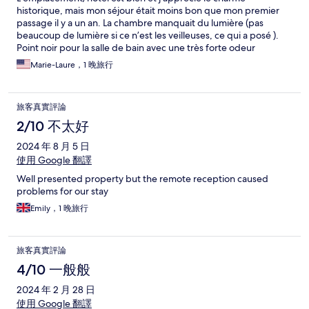
historique, mais mon séjour était moins bon que mon premier
passage il y a un an. La chambre manquait du lumière (pas
beaucoup de lumière si ce n’est les veilleuses, ce qui a posé ).
Point noir pour la salle de bain avec une très forte odeur
d’égouts et de canalisations.
Marie-Laure，1 晚旅行
旅客真實評論
2/10 不太好
2024 年 8 月 5 日
使用 Google 翻譯
Well presented property but the remote reception caused
problems for our stay
Emily，1 晚旅行
旅客真實評論
4/10 一般般
2024 年 2 月 28 日
使用 Google 翻譯