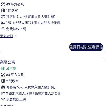
標
房
片
43 平方公尺
準
的
1 間臥室
詳
公
情
可容納 3 人 (依實際入住人數計費)
寓
1 張加大雙人床和 1 張加大雙人沙發床
的
免費無線上網
所
更
更多資訊
有
多
相
標
選擇日期以查看價格
準
片
公
寓
微波爐、電熱水壺、兒童餐椅
顯
14
的
高級公寓
示
詳
城市景
情
高
64 平方公尺
級
2 間臥室
公
可容納 6 人 (依實際入住人數計費)
寓
2 張加大雙人床和 1 張加大雙人沙發床
的
免費無線上網
所