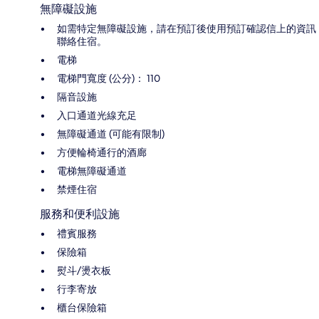
無障礙設施
如需特定無障礙設施，請在預訂後使用預訂確認信上的資訊
聯絡住宿。
電梯
電梯門寬度 (公分)： 110
隔音設施
入口通道光線充足
無障礙通道 (可能有限制)
方便輪椅通行的酒廊
電梯無障礙通道
禁煙住宿
服務和便利設施
禮賓服務
保險箱
熨斗/燙衣板
行李寄放
櫃台保險箱