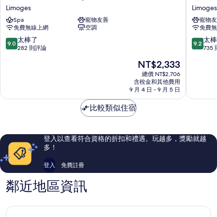
摩
摩
Limoges
Limoges
日
日
Spa
寵物友善
寵物友
中
中
免費無線上網
空調
免費無
央
心
車
車
9.0
9.2
太棒了
太棒
9.0
9.2
站
站
分，
分，
282 則評論
735
英
康
滿
滿
現
NT$2,333
式
鉑
分
分
在
Spa
飯
10
10
總價 NT$2,706
價
飯
含稅金和其他費用
店
分，
分，
格
9 月 4 日 - 9 月 5 日
店
Limoges
太
太
為
Limoges
棒
棒
NT$2,333
比較類似住宿
了，
了，
282
735
則
則
評
評
登入以查看符合資格的折扣和禮遇。玩越多，獎勵就越
論
論
多！
登入
免費註冊
鄰近地區資訊