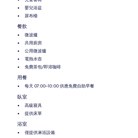
嬰兒浴盆
尿布檯
餐飲
微波爐
共用廚房
公用微波爐
電熱水壺
免費茶包/即溶咖啡
用餐
每天 07:00–10:00 供應免費自助早餐
臥室
高級寢具
提供床單
浴室
僅提供淋浴設備