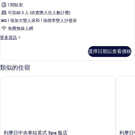
開
1 間臥室
放
可容納 3 人 (依實際入住人數計費)
式
1 張加大雙人床和 1 張標準雙人沙發床
客
免費無線上網
房
更
更多資訊
的
多
所
開
選擇日期以查看價格
放
有
式
相
客
類似的住宿
房
片
的
利摩日中央車站英式 Spa 飯店
利摩日中
詳
情
利
利
利摩日中央車站英式 Spa 飯店
利摩日