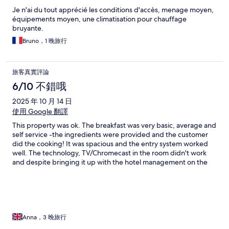
Je n'ai du tout apprécié les conditions d'accès, menage moyen,
équipements moyen, une climatisation pour chauffage
bruyante.
Bruno，1 晚旅行
旅客真實評論
6/10 不錯哦
2025 年 10 月 14 日
使用 Google 翻譯
This property was ok. The breakfast was very basic, average and
self service -the ingredients were provided and the customer
did the cooking! It was spacious and the entry system worked
well. The technology, TV/Chromecast in the room didn't work
and despite bringing it up with the hotel management on the
first night, it was never sorted out and never worked. Not a
massive issue but annoying nonetheless. Facilites were good,
and the hotel had a conference room and space to leave
baggage once checked out, if required.
Anna，3 晚旅行