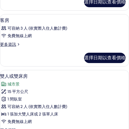
選擇日期以查看價格
房
有
的
相
詳
高級寢具、客房內保險箱、隔音、熨斗
顯
11
情
客房
片
示
可容納 3 人 (依實際入住人數計費)
客
免費無線上網
房
更
更多資訊
的
多
所
客
選擇日期以查看價格
房
有
的
相
詳
高級寢具、客房內保險箱、隔音、熨斗
顯
9
情
雙人或雙床房
片
示
城市景
雙
15 平方公尺
人
1 間臥室
或
可容納 2 人 (依實際入住人數計費)
雙
1 張加大雙人床或 2 張單人床
床
免費無線上網
房