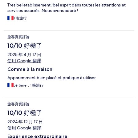
Très bel établissement, bel esprit dans toutes les attentions et
services associés. Nous avons adoré !
1 晚旅行
旅客真實評論
10/10 好極了
2025 年 4 月 17 日
使用 Google 翻譯
Comme à la maison
Apparemment bien placé et pratique à utiliser
Jérôme，1 晚旅行
旅客真實評論
10/10 好極了
2024 年 12 月 17 日
使用 Google 翻譯
Expérience extraordinaire