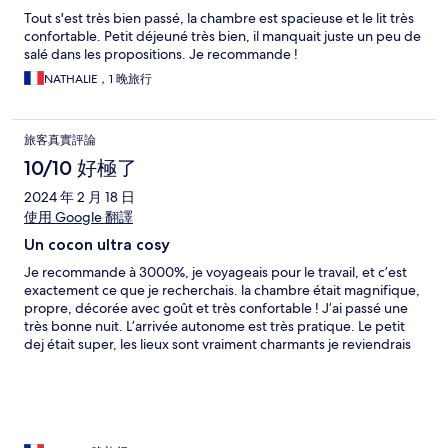
Tout s'est très bien passé, la chambre est spacieuse et le lit très
confortable. Petit déjeuné très bien, il manquait juste un peu de
salé dans les propositions. Je recommande !
NATHALIE，1 晚旅行
旅客真實評論
10/10 好極了
2024 年 2 月 18 日
使用 Google 翻譯
Un cocon ultra cosy
Je recommande à 3000%, je voyageais pour le travail, et c’est
exactement ce que je recherchais. la chambre était magnifique,
propre, décorée avec goût et très confortable ! J’ai passé une
très bonne nuit. L’arrivée autonome est très pratique. Le petit
dej était super, les lieux sont vraiment charmants je reviendrais
avec grand plaisir !