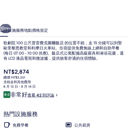
尺
普
一個
下一個
雷
39+
簡介
設施服務
地點
價格
規定
費
歌劇院 100 公尺普雷費克圖爾飯店 的位置不錯，走 15 分鐘可以到聖
克
歐里黎恩教堂和利摩日火車站。住宿提供免費無線上網和自助早餐
圖
(每日 07:00 - 10:00 供應)。飯店式公寓配備高級寢具和淋浴花灑，還
有 LCD 液晶電視和微波爐，提供旅客舒適的住宿體驗。
爾
目
NT$2,874
飯
前
總價 NT$3,261
店
的
含稅金和其他費用
價
8 月 13 日 - 8 月 14 日
的
雙人或雙床房 | 高級寢具、客房內保險
格
評
非常好
8.0
查看 42 則評論
是
8.0 分，滿分 10 分，
相
論
NT$2,874
片
熱門設施服務
集
免費早餐
公共廚房