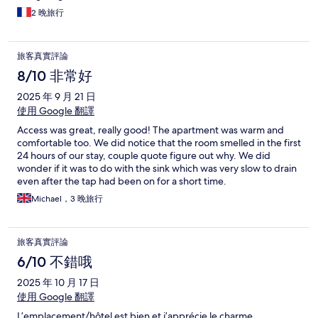
2 晚旅行
旅客真實評論
8/10 非常好
2025 年 9 月 21 日
使用 Google 翻譯
Access was great, really good! The apartment was warm and
comfortable too. We did notice that the room smelled in the first
24 hours of our stay, couple quote figure out why. We did
wonder if it was to do with the sink which was very slow to drain
even after the tap had been on for a short time.
Michael，3 晚旅行
旅客真實評論
6/10 不錯哦
2025 年 10 月 17 日
使用 Google 翻譯
L’emplacement/hôtel est bien et j’apprécie le charme