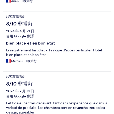
Anaïs，1 晚旅行
旅客真實評論
8/10 非常好
2024 年 4 月 21 日
使用 Google 翻譯
bien placé et en bon état
Enregistrement fastidieux. Principe d'accès particulier. Hôtel
bien placé et en bon état.
Mathieu，1 晚旅行
旅客真實評論
8/10 非常好
2024 年 7 月 14 日
使用 Google 翻譯
Petit déjeuner très décevant, tant dans l'expérience que dans la
variété de produits. Les chambres sont en revanche très belles,
design, agréables.