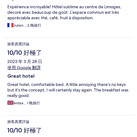
Expérience incroyable! Hôtel sublime au centre de Limoges,
décoré avec beaucoup de goût. L’espace commun est très
appréciable avec thé, café, fruit à disposition.
Julien，2 晚旅行
旅客真實評論
10/10 好極了
2023 年 3 月 28 日
使用 Google 翻譯
Great hotel
Great hotel, comfortable bed. A little annoying there’s no keys
but it’s the concept, I will certainly stay again. The breakfast was
really good.
Antea，1 晚旅行
旅客真實評論
10/10 好極了