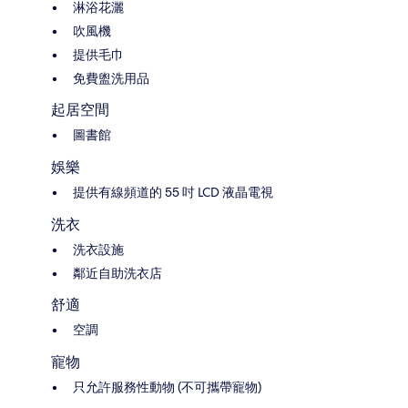
淋浴花灑
吹風機
提供毛巾
免費盥洗用品
起居空間
圖書館
娛樂
提供有線頻道的 55 吋 LCD 液晶電視
洗衣
洗衣設施
鄰近自助洗衣店
舒適
空調
寵物
只允許服務性動物 (不可攜帶寵物)