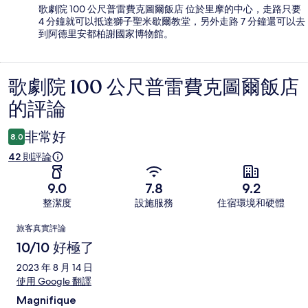
歌劇院 100 公尺普雷費克圖爾飯店 位於里摩的中心，走路只要
4 分鐘就可以抵達獅子聖米歇爾教堂，另外走路 7 分鐘還可以去
到阿德里安都柏謝國家博物館。
歌劇院 100 公尺普雷費克圖爾飯店
評
的評論
論
非常好
8.0
42 則評論
9.0
7.8
9.2
整潔度
設施服務
住宿環境和硬體
評
旅客真實評論
論
10/10 好極了
2023 年 8 月 14 日
使用 Google 翻譯
Magnifique