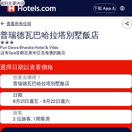
跳到主要內容
下載 App
查看所有住宿
普瑞德瓦巴哈拉塔別墅飯店
3.0
Puri Dewa Bharata Hotel & Villas
星
設有Spa並鄰近塞米亞克海灘的飯店
級
住
選擇日期以查看價格
宿
想要去哪裡？
日期
旅客