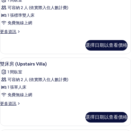
1 間臥室
相
Bedrooms
豪
and
可容納 2 人 (依實際入住人數計費)
片
華
2
1 張標準雙人床
Bathrooms)
雙
的
免費無線上網
人
詳
更
更多資訊
情
房
多
(Deluxe
豪
選擇日期以查看價格
華
room)
雙
的
人
客房內保險箱、免費無線上網、床單
顯
所
1
房
雙床房 (Upstairs Villa)
示
(Deluxe
有
1 間臥室
room)
雙
相
的
可容納 2 人 (依實際入住人數計費)
床
詳
片
1 張單人床
情
房
免費無線上網
(Upstairs
更
更多資訊
Villa)
多
的
雙
選擇日期以查看價格
床
所
房
有
(Upstairs