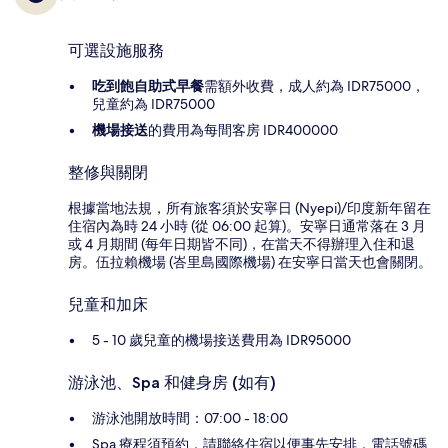
可選設施服務
吃到飽自助式早餐
需額外收費，成人約為 IDR75000，
兒童約為 IDR75000
機場接送
的費用為每間客房 IDR400000
整修與關閉
根據當地法規，所有旅客須於安寧日 (Nyepi)/印度新年留在
住宿內為時 24 小時 (從 06:00 起算)。安寧日通常落在 3 月
或 4 月期間 (每年日期皆不同)，在當天不得辦理入住和退
房。伍拉賴機場 (峇里島國際機場) 在安寧日當天也會關閉。
兒童和加床
5 - 10 歲兒童的機場接送費用為 IDR95000
游泳池、Spa 和健身房 (如有)
游泳池開放時間：07:00 - 18:00
Spa 療程須預約，請聯絡住宿以便事先安排，電話號碼