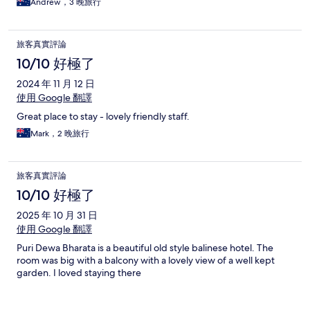
Andrew，3 晚旅行
旅客真實評論
10/10 好極了
2024 年 11 月 12 日
使用 Google 翻譯
Great place to stay - lovely friendly staff.
Mark，2 晚旅行
旅客真實評論
10/10 好極了
2025 年 10 月 31 日
使用 Google 翻譯
Puri Dewa Bharata is a beautiful old style balinese hotel. The
room was big with a balcony with a lovely view of a well kept
garden. I loved staying there