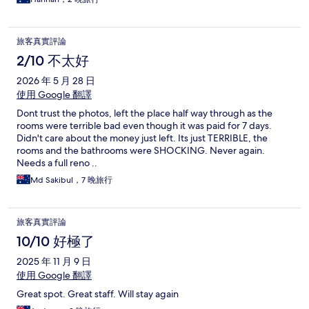
旅客真實評論
2/10 不太好
2026 年 5 月 28 日
使用 Google 翻譯
Dont trust the photos, left the place half way through as the
rooms were terrible bad even though it was paid for 7 days.
Didn't care about the money just left. Its just TERRIBLE, the
rooms and the bathrooms were SHOCKING. Never again.
Needs a full reno ..
Md Sakibul，7 晚旅行
旅客真實評論
10/10 好極了
2025 年 11 月 9 日
使用 Google 翻譯
Great spot. Great staff. Will stay again