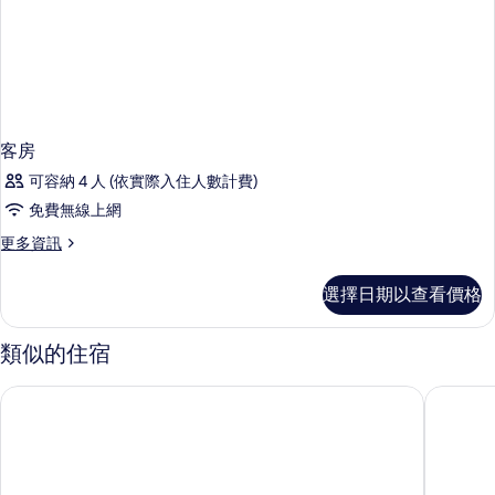
客房
可容納 4 人 (依實際入住人數計費)
免費無線上網
更
更多資訊
多
客
選擇日期以查看價格
房
的
詳
類似的住宿
情
雷吉安村飯店
塞米亞克