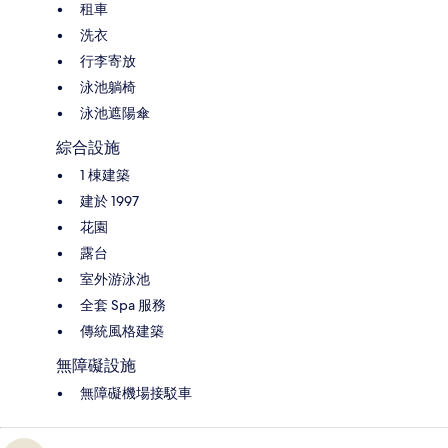
租車
洗衣
行李寄放
泳池躺椅
泳池遮陽傘
綜合設施
1 棟建築
建於 1997
花園
露台
室外游泳池
全套 Spa 服務
傳統風格建築
無障礙設施
無障礙機場接駁車