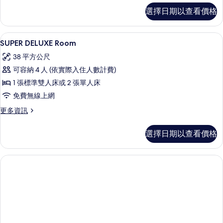
有
Deluxe
選擇日期以查看價格
Room
相
的
片
詳
客房內保險箱、免費無線上網、床單
顯
7
情
SUPER DELUXE Room
示
38 平方公尺
SUPER
可容納 4 人 (依實際入住人數計費)
DELUXE
1 張標準雙人床或 2 張單人床
Room
免費無線上網
的
所
更
更多資訊
多
有
SUPER
選擇日期以查看價格
相
DELUXE
Room
片
的
詳
情