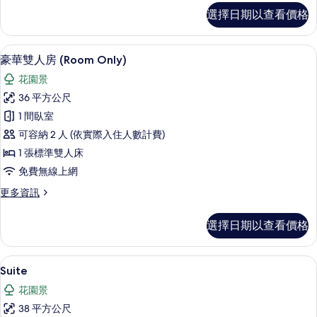
2
所
選擇日期以查看價格
Bedrooms
有
Family
Villa
相
豪華雙人房 (Room Only) | 客房
顯
10
(Upstairs
豪華雙人房 (Room Only)
片
示
and
花園景
Downstairs)
豪
的
36 平方公尺
華
詳
1 間臥室
情
雙
可容納 2 人 (依實際入住人數計費)
人
1 張標準雙人床
房
免費無線上網
(Room
更
更多資訊
Only)
多
的
豪
選擇日期以查看價格
華
所
雙
有
人
Suite | 客房內保險箱、免費無線上網
顯
相
16
房
Suite
示
(Room
片
花園景
Only)
Suite
的
38 平方公尺
的