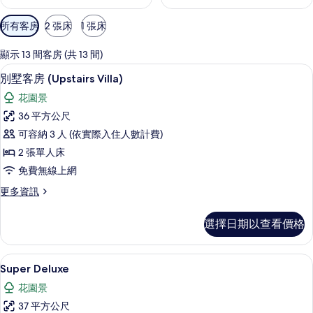
可
所有客房
2 張床
1 張床
用
的
顯示 13 間客房 (共 13 間)
客
客房內保險箱、免費無線上網、床單
顯
21
別墅客房 (Upstairs Villa)
房
示
篩
花園景
別
選
36 平方公尺
墅
條
可容納 3 人 (依實際入住人數計費)
客
件
2 張單人床
房
免費無線上網
(Upstairs
更
更多資訊
Villa)
多
的
別
選擇日期以查看價格
墅
所
客
有
房
Super Deluxe | 客房內保險箱、免
顯
相
23
(Upstairs
Super Deluxe
示
Villa)
片
花園景
的
Super
詳
37 平方公尺