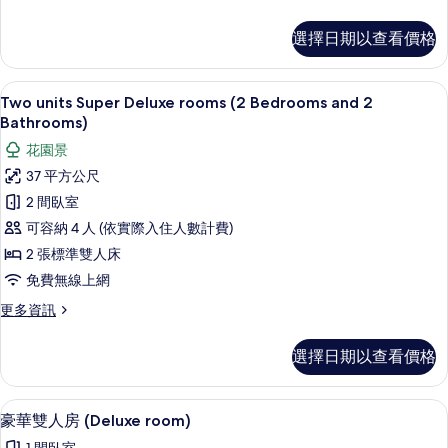
bed
多
Super
+
選擇日期以查看價格
Deluxe
Extra
Room
Bed
with
客房內保險箱、免費無線上網、床單
顯
15
)
Extra
Two units Super Deluxe rooms (2 Bedrooms and 2
示
Bed
Bathrooms)
的
(
Two
所
花園景
Double
units
bed
有
37 平方公尺
Super
+
相
2 間臥室
Extra
Deluxe
Bed
片
可容納 4 人 (依實際入住人數計費)
rooms
)
2 張標準雙人床
(2
的
詳
Bedrooms
免費無線上網
情
and
更
更多資訊
2
多
Two
Bathrooms)
選擇日期以查看價格
units
的
Super
所
Deluxe
豪華雙人房 (Deluxe room) | 客
顯
1
rooms
豪華雙人房 (Deluxe room)
有
示
(2