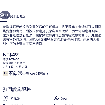
拉
一個
下一個
塔
150+
簡介
客房
地點
規定
別
普瑞德瓦巴哈拉塔別墅飯店的位置很棒，只要開車 5 分鐘就可以到庫
墅
塔海灘和食街。附設的餐廳提供旅客簡單餐點，另外這裡也有 Spa，
讓旅客透過熱石按摩、臉部療程和身體去角質徹底放鬆身心。此住宿
飯
還有室外游泳池、酒吧/酒廊和兒童游泳池等特色設施。住過的人都
店
對住宿的友善員工讚不絕口。
的
目
NT$491
前
相
總價 NT$600
的
含稅金和其他費用
室外游泳池，開放時間為 07:00 至 1
片
價
9 月 6 日 - 9 月 7 日
格
評
不錯哦
集
7.6
查看 621 則評論
是
7.6 分，滿分 10 分，
論
NT$491
熱門設施服務
游泳池
Spa