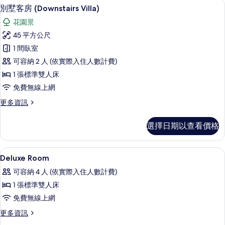
客房內保險箱、免費無線上網、床單
顯
相
20
Villa)
別墅客房 (Downstairs Villa)
示
的
片
花園景
詳
別
情
45 平方公尺
墅
1 間臥室
客
可容納 2 人 (依實際入住人數計費)
房
1 張標準雙人床
(Downstairs
免費無線上網
Villa)
更
更多資訊
的
多
所
別
選擇日期以查看價格
墅
有
客
相
房
客房內保險箱、免費無線上網、床單
顯
片
5
(Downstairs
Deluxe Room
示
Villa)
可容納 4 人 (依實際入住人數計費)
的
Deluxe
詳
1 張標準雙人床
Room
情
免費無線上網
的
更
更多資訊
所
多