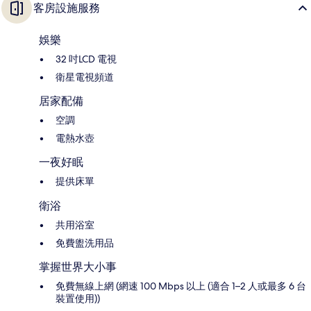
客房設施服務
娛樂
32 吋LCD 電視
衛星電視頻道
居家配備
空調
電熱水壺
一夜好眠
提供床單
衛浴
共用浴室
免費盥洗用品
掌握世界大小事
免費無線上網 (網速 100 Mbps 以上 (適合 1–2 人或最多 6 台
裝置使用))