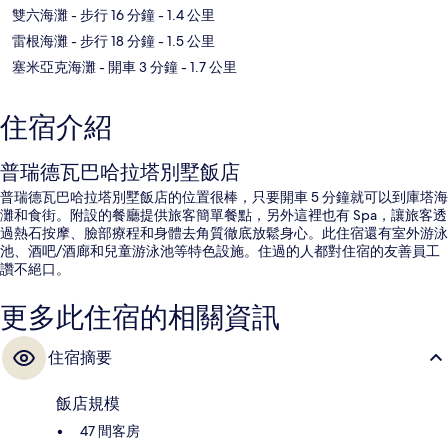
雙六海灘
- 步行 16 分鐘
- 1.4 公里
雷根海灘
- 步行 18 分鐘
- 1.5 公里
塞米亞克海灘
- 開車 3 分鐘
- 1.7 公里
住宿介紹
普瑞德瓦巴哈拉塔別墅飯店
普瑞德瓦巴哈拉塔別墅飯店的位置很棒，只要開車 5 分鐘就可以到庫塔海
灘和食街。附設的餐廳提供旅客簡單餐點，另外這裡也有 Spa，讓旅客透
過熱石按摩、臉部療程和身體去角質徹底放鬆身心。此住宿還有室外游泳
池、酒吧/酒廊和兒童游泳池等特色設施。住過的人都對住宿的友善員工
讚不絕口。
更多此住宿的相關資訊
住宿摘要
飯店規模
47 間客房