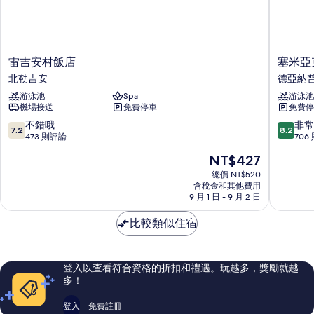
雷
塞
雷吉安村飯店
塞米亞
吉
米
北勒吉安
德亞納
安
亞
游泳池
Spa
游泳池
村
克
機場接送
免費停車
免費停
飯
調
店
色
7.2
8.2
不錯哦
非常
7.2
8.2
北
盤
分，
分，
473 則評論
706
勒
飯
滿
滿
現
NT$427
吉
店
分
分
在
安
德
10
10
總價 NT$520
價
含稅金和其他費用
亞
分，
分，
格
9 月 1 日 - 9 月 2 日
納
不
非
為
普
錯
常
NT$427
比較類似住宿
拉
哦，
好，
473
706
則
則
評
評
登入以查看符合資格的折扣和禮遇。玩越多，獎勵就越
論
論
多！
登入
免費註冊