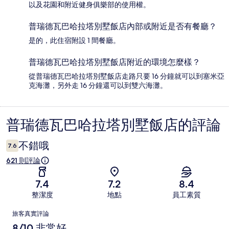
以及花園和附近健身俱樂部的使用權。
普瑞德瓦巴哈拉塔別墅飯店內部或附近是否有餐廳？
是的，此住宿附設 1 間餐廳。
普瑞德瓦巴哈拉塔別墅飯店附近的環境怎麼樣？
從普瑞德瓦巴哈拉塔別墅飯店走路只要 16 分鐘就可以到塞米亞
克海灘，另外走 16 分鐘還可以到雙六海灘。
普瑞德瓦巴哈拉塔別墅飯店的評論
評
論
不錯哦
7.6
621 則評論
7.4
7.2
8.4
整潔度
地點
員工素質
評
旅客真實評論
論
8/10 非常好