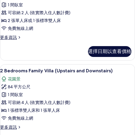
Deluxe
情
1 間臥室
的
可容納 2 人 (依實際入住人數計費)
所
2 張單人床或 1 張標準雙人床
有
免費無線上網
相
更
更多資訊
片
多
Super
選擇日期以查看價格
Deluxe
的
詳
客房內保險箱、免費無線上網、床單
顯
30
情
2 Bedrooms Family Villa (Upstairs and Downstairs)
示
花園景
2
84 平方公尺
Bedrooms
1 間臥室
Family
可容納 4 人 (依實際入住人數計費)
Villa
(Upstairs
1 張標準雙人床和 1 張單人床
and
免費無線上網
Downstairs)
更
更多資訊
的
多