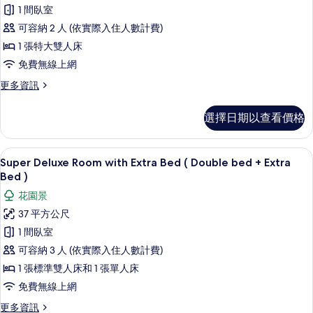
詳
1 間臥室
情
所
可容納 2 人 (依實際入住人數計費)
有
1 張特大雙人床
相
免費無線上網
片
更
更多資訊
多
Suite
選擇日期以查看價格
的
詳
情
Sup
顯
15
Super Deluxe Room with Extra Bed ( Double bed + Extra
示
Bed )
Super
花園景
Deluxe
37 平方公尺
Room
1 間臥室
with
可容納 3 人 (依實際入住人數計費)
Extra
1 張標準雙人床和 1 張單人床
Bed
(
免費無線上網
Double
更
更多資訊