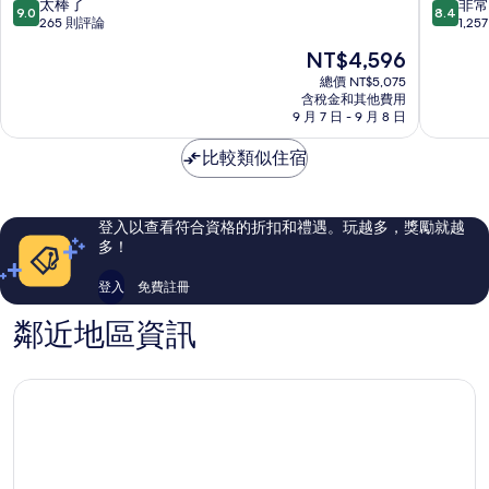
淺
店
9.0
8.4
太棒了
非常
9.0
8.4
草
港
分，
分，
265 則評論
1,2
台
區
滿
滿
現
NT$4,596
東
分
分
在
10
10
總價 NT$5,075
價
含稅金和其他費用
分，
分，
格
9 月 7 日 - 9 月 8 日
太
非
為
棒
常
NT$4,596
比較類似住宿
了，
好，
265
1,257
則
則
評
評
登入以查看符合資格的折扣和禮遇。玩越多，獎勵就越
論
論
多！
登入
免費註冊
鄰近地區資訊