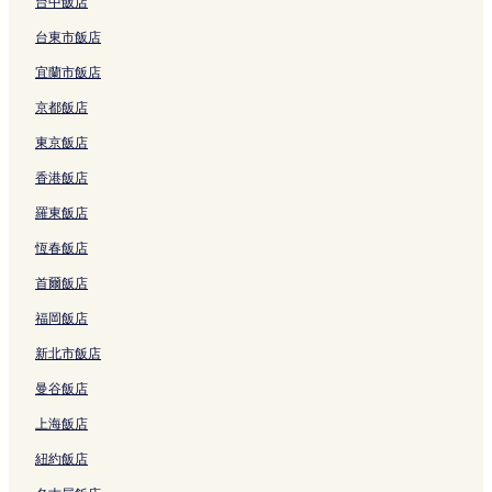
a
連
u
i
i
o
o
A
e
a
台中飯店
n
結
c
-
的
t
R
z
的
m
台東市飯店
a
h
e
連
S
e
a
連
a
w
i
k
結
p
s
b
結
c
宜蘭市飯店
a
的
i
r
o
u
h
的
連
的
i
r
T
i
京都飯店
連
結
連
n
t
o
E
結
結
g
s
k
k
東京飯店
s
的
y
i
香港飯店
的
連
o
m
連
結
的
a
羅東飯店
結
連
e
結
的
恆春飯店
連
結
首爾飯店
福岡飯店
新北市飯店
曼谷飯店
上海飯店
紐約飯店