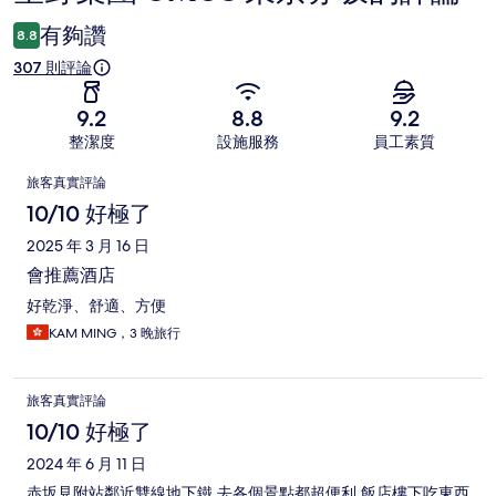
論
有夠讚
8.8
307 則評論
9.2
8.8
9.2
整潔度
設施服務
員工素質
評
旅客真實評論
論
10/10 好極了
2025 年 3 月 16 日
會推薦酒店
好乾淨、舒適、方便
KAM MING，3 晚旅行
旅客真實評論
10/10 好極了
2024 年 6 月 11 日
赤坂見附站鄰近雙線地下鐵,去各個景點都超便利,飯店樓下吃東西