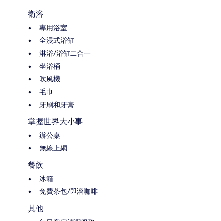
衛浴
專用浴室
全浸式浴缸
淋浴/浴缸二合一
坐浴桶
吹風機
毛巾
牙刷和牙膏
掌握世界大小事
辦公桌
無線上網
餐飲
冰箱
免費茶包/即溶咖啡
其他