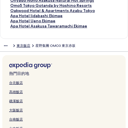
T
k
h
k
T
k
N
k
A
e
n
e
e
t
k
o
p
a
O
Onyado Nono Asakusa Natural Hot Springs
o
u
i
y
o
a
O
H
k
l
T
l
H
e
o
k
I
m
n
O
Omo5 Tokyo Gotanda by Hoshino Resorts
k
s
m
o
k
b
的
o
a
A
o
L
o
l
I
o
n
a
y
m
O
Oakwood Hotel & Apartments Azabu Tokyo
y
a
a
的
y
y
連
t
s
k
k
e
t
U
n
I
n
c
a
o
a
A
Apa Hotel Iidabashi Ekimae
o
H
c
連
o
H
結
e
a
i
y
v
e
e
n
n
T
h
d
5
k
p
A
Apa Hotel Ueno Ekimae
O
o
h
結
K
o
l
k
h
o
a
l
n
T
n
o
o
o
T
w
a
p
A
Apa Hotel Asakusa Tawaramachi Ekimae
s
t
i
i
s
G
a
a
S
n
K
o
o
T
k
H
N
o
o
H
a
p
h
S
的
n
h
i
的
b
h
t
a
E
k
o
y
o
o
k
o
o
H
a
i
p
連
s
i
n
連
a
i
T
m
k
y
k
o
t
n
y
d
t
o
H
東京飯店
星野集團 OMO3 東京赤坂
a
r
結
h
n
z
結
r
n
o
i
i
o
y
U
e
o
o
H
e
t
o
g
i
i
o
a
a
a
k
n
m
-
o
e
l
A
G
o
l
e
t
e
n
c
R
6
E
g
y
a
i
e
U
n
T
s
o
t
I
l
e
的
g
h
e
-
k
a
o
r
n
k
e
o
o
a
t
e
i
U
l
連
的
o
s
c
i
w
的
i
a
i
n
的
k
k
a
l
d
e
A
結
連
的
o
h
m
a
連
m
m
Y
o
連
y
u
n
&
a
n
s
熱門目的地
結
連
r
o
a
S
結
o
i
a
T
結
o
s
d
A
b
o
a
結
t
m
e
t
n
的
e
a
N
a
a
p
a
E
k
台北飯店
s
e
的
a
b
連
s
w
i
N
b
a
s
k
u
高雄飯店
的
的
連
t
y
結
u
a
h
a
y
r
h
i
s
連
連
結
i
H
K
r
o
t
H
t
i
m
a
礁溪飯店
結
結
o
u
i
a
n
u
o
m
E
a
T
n
l
t
m
b
r
s
e
k
e
a
大阪飯店
T
i
a
a
a
a
h
n
i
的
w
a
c
-
c
s
l
i
t
m
連
a
台南飯店
k
的
g
h
h
H
n
s
a
結
r