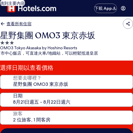
跳到主要內容
下載 App
查看所有住宿
星野集團 OMO3 東京赤坂
3.0
OMO3 Tokyo Akasaka by Hoshino Resorts
星
市中心飯店，可直達火車/地鐵站，可以輕鬆抵達皇居
級
住
選擇日期以查看價格
宿
想要去哪裡？
日期
旅客