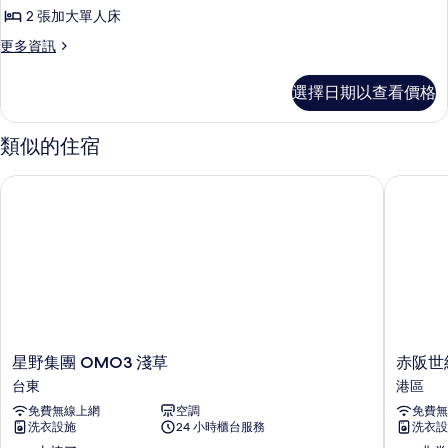
床
人
煙
2 張加大單人床
床,
房,
房
非
更
更多資訊
非
吸
多
的
煙
吸
雙
所
選擇日期以查看價格
房
床
煙
的
有
房,
詳
房
非
類似的住宿
相
情
吸
的
片
煙
星野集團 OMO3 淺草
赤阪世紀
所
房
的
有
詳
相
情
片
星
赤
星野集團 OMO3 淺草
赤阪世
野
阪
台東
港區
集
世
免費無線上網
空調
免費無
團
紀
洗衣設施
24 小時櫃台服務
洗衣設
OMO3
飯