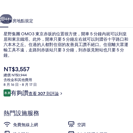
京
一個
下一個
赤
48+
簡介
客房
地點
規定
坂
星野集團 OMO3 東京赤坂的位置很方便，開車 5 分鐘內就可以到皇
的
居和東京鐵塔。此外，開車只要 5 分鐘左右就可以到澀谷十字路口和
相
六本木之丘。住過的人都對住宿的友善員工讚不絕口。住宿離大眾運
輸工具不遠，走路到赤坂站只要 3 分鐘，到赤坂見附站也只要 5 分
片
鐘。
集
目
NT$3,557
前
總價 NT$3,944
的
含稅金和其他費用
外觀
價
8 月 16 日 - 8 月 17 日
格
評
有夠讚
8.8
查看 307 則評論
是
8.8 分，滿分 10 分，
論
NT$3,557
熱門設施服務
免費無線上網
空調