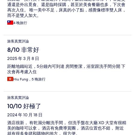
通還是外出覓食、還是臨時採購，甚至於美食餐廳也多，下次會
再次入住。 唯一美中不足，床真的小了點，感覺像標準雙人床，
而不是雙人加大。
4 晚旅行
旅客真實評論
8/10 非常好
2025 年 3 月 8 日
距離地鐵站近，5分鐘內可到達 房間整潔，浴室跟洗手間分開 下
次會再考慮入住
Hiu Fung，5 晚旅行
旅客真實評論
10/10 好極了
2024 年 10 月 18 日
酒店很新， 有乾濕分離洗手間， 但洗手盤在大廳 XD 大堂有很精
美的咖啡可以拿， 酒店有免費導賞團， 酒店位置也不錯， 附近
就有很多食肆和購物的地方， 很方便。