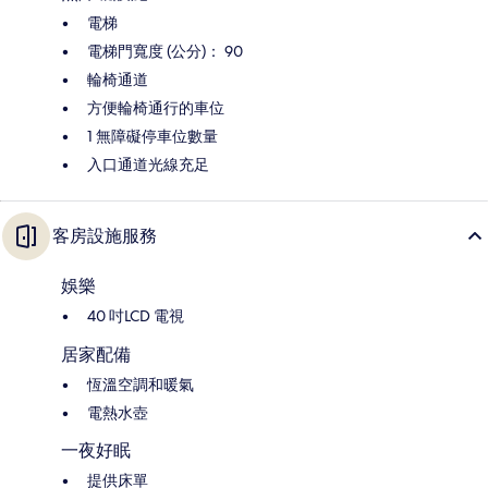
電梯
電梯門寬度 (公分)： 90
輪椅通道
方便輪椅通行的車位
1 無障礙停車位數量
入口通道光線充足
客房設施服務
娛樂
40 吋LCD 電視
居家配備
恆溫空調和暖氣
電熱水壺
一夜好眠
提供床單