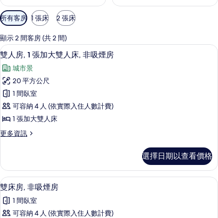
可
所有客房
1 張床
2 張床
用
的
顯示 2 間客房 (共 2 間)
客
雙人房, 1 張加大雙人床, 非吸煙房 
顯
21
雙人房, 1 張加大雙人床, 非吸煙房
房
示
篩
城市景
雙
選
20 平方公尺
人
條
1 間臥室
房,
件
可容納 4 人 (依實際入住人數計費)
1
1 張加大雙人床
張
更
更多資訊
加
多
大
雙
選擇日期以查看價格
人
雙
房,
人
1
雙床房, 非吸煙房 | 客房內保險箱、
顯
16
張
床,
雙床房, 非吸煙房
示
加
非
1 間臥室
大
雙
吸
雙
可容納 4 人 (依實際入住人數計費)