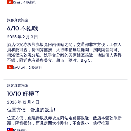
Kimi，4 晚旅行
旅客真實評論
6/10 不錯哦
2025 年 2 月 9 日
酒店位於赤坂與赤坂見附兩個站之間，交通都非常方便，工作人
員和藹可親，房間算擁擠，大行李箱無法攤開，房間隔音尚可、
衛浴盥洗乾濕分離、洗手台分離的與床鋪區很近，地點個人覺得
不錯，附近也有很多美食、超市、藥妝、Big C。
SAU LAI，2 晚旅行
旅客真實評論
10/10 好極了
2023 年 12 月 4 日
位置方便，舒適的飯店!
位置方便，距離赤坂及赤坂見附站走路都很近；飯店本體乾淨新
穎，隔音很好，而且房間大小剛好，不會過小，值得推薦!
10 晚旅行