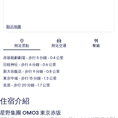
顯示地圖
附近景點
附近交通
餐廳
地圖
赤坂能劇劇場
- 步行 5 分鐘
- 0.4 公里
日枝神社
- 步行 6 分鐘
- 0.6 公里
新大谷飯店
- 步行 9 分鐘
- 0.8 公里
東京中城
- 步行 15 分鐘
- 1.3 公里
皇居
- 步行 20 分鐘
- 1.7 公里
住宿介紹
星野集團 OMO3 東京赤坂