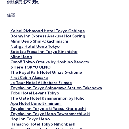
繼續探索
住宿
K
Keisei Richmond Hotel Tokyo Oshiage
e
D
Dormy Inn Express Asakusa Hot Spring
i
o
M
Minn Ueno Shin-Okachimachi
s
r
i
N
Nohga Hotel Ueno Tokyo
e
m
n
o
S
Sotetsu Fresa Inn Tokyo Kinshicho
i
y
n
h
o
M
Minn Ueno
R
I
U
g
t
i
O
Omo5 Tokyo Otsuka by Hoshino Resorts
i
n
e
a
e
n
m
&
&Here TOKYO UENO
c
n
n
H
t
n
o
H
T
The Royal Park Hotel Ginza 6-chome
h
E
o
o
s
U
5
e
h
F
First Cabin Akasaka
m
x
S
t
u
e
T
r
e
i
L
Le Tour Hotel Akihabara Ekimae
o
p
h
e
F
n
o
e
R
r
e
T
Toyoko Inn Tokyo Shinagawa Station Takanawa
n
r
i
l
r
o
k
T
o
s
T
o
T
Tobu Hotel Levant Tokyo
d
e
n
U
e
的
y
O
y
t
o
y
o
T
The Gate Hotel Kaminarimon by Hulic
H
s
-
e
s
連
o
K
a
C
u
o
b
h
A
Apa Hotel Ueno Ekiminami
o
s
O
n
a
結
O
Y
l
a
r
k
u
e
p
T
Toyoko Inn Tokyo-eki Yaesu Kita-guchi
t
A
k
o
I
t
O
P
b
H
o
H
G
a
o
T
Toyoko Inn Tokyo Ueno Tawaramachi-eki
e
s
a
T
n
s
U
a
i
o
I
o
a
H
y
o
H
Hop Inn Tokyo Ueno
l
a
c
o
n
u
E
r
n
t
n
t
t
o
o
y
o
H
Hamacho Hotel Tokyo Nihonbashi