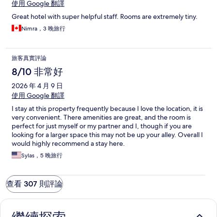
使用 Google 翻譯
Great hotel with super helpful staff. Rooms are extremely tiny.
Nimra，3 晚旅行
旅客真實評論
8/10 非常好
2026 年 4 月 9 日
使用 Google 翻譯
I stay at this property frequently because I love the location, it is
very convenient. There amenities are great, and the room is
perfect for just myself or my partner and I, though if you are
looking for a larger space this may not be up your alley. Overall I
would highly recommend a stay here.
Sylas，5 晚旅行
查看 307 則評論