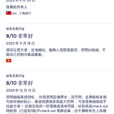
2023 年 9 月 30 日
推薦給所有人
Liao，2 晚旅行
旅客真實評論
8/10 非常好
2023 年 11 月 18 日
酒店位置方便，近地鐵站。服務人員態度親切。房間比較細。不
能自己控制冷氣或暖氣。
旅客真實評論
8/10 非常好
2024 年 12 月 13 日
房間細細真係預咗， 欣賞房間設備齊全，洗手間、走廊鏡框多個
勾掛衣物好貼心，最值得讚係床底超大空間 ，可放置兩個喼或手
信超方便！ 但酒店祇得一部電梯真係有問題，好彩祇係check out
時較煩（巳提前9點半check out 電梯迫爆，住中層唯有先上高樓