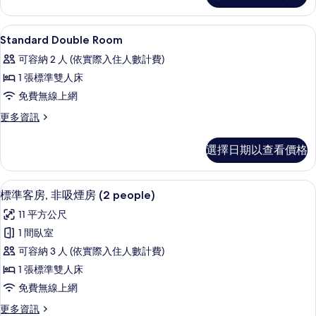
Room
相
的
羽絨被、書桌、遮光布/窗簾、免費無
顯
片
1
詳
Standard Double Room
示
情
可容納 2 人 (依實際入住人數計費)
Standard
1 張標準雙人床
Double
免費無線上網
Room
的
更
更多資訊
多
所
Standard
選擇日期以查看價格
有
Double
Room
相
的
標準客房, 非吸煙房 (2 people) 
顯
片
29
詳
標準客房, 非吸煙房 (2 people)
示
情
11 平方公尺
標
1 間臥室
準
可容納 3 人 (依實際入住人數計費)
客
1 張標準雙人床
房,
免費無線上網
非
更
更多資訊