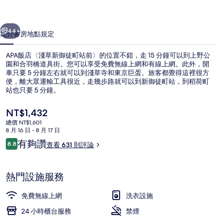
御
一個
下一個
徒
44+
簡介
客房
地點
規定
町
APA飯店〈淺草新御徒町站前〉的位置不錯，走 15 分鐘可以到上野公
站
園和合羽橋道具街。您可以享受免費無線上網和有線上網。此外，開
前〉
車只要 5 分鐘左右就可以到淺草寺和東京巨蛋。旅客都覺得這裡很方
便，離大眾運輸工具很近，走幾步路就可以到新御徒町站，到稻荷町
的
站也只要 5 分鐘。
相
目
NT$1,432
片
前
總價 NT$1,601
的
8 月 16 日 - 8 月 17 日
集
接待櫃台
價
評
有夠讚
8.8
查看 631 則評論
格
8.8 分，滿分 10 分，
論
是
NT$1,432
熱門設施服務
免費無線上網
洗衣設施
24 小時櫃台服務
禁煙