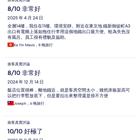
旅客真實評論
8/10 非常好
2025 年 4 月 24 日
全層14樓，我住在11樓。環境安靜。附近在東京地 鐵新御徒町A3
出口有電梯上落如拖住行李用這個地鐵出口最方便。較為失色沒
有風呂。員工很有禮貌及協助。
Ka Yin Mavis，8 晚旅行
旅客真實評論
8/10 非常好
2024 年 12 月 14 日
飯店位置很棒，離地鐵近，就是客房空間太小，雖然床板架高可
以把行李暫放底下，但是要拉出來整理還是很不方便
Joseph，6 晚旅行
旅客真實評論
10/10 好極了