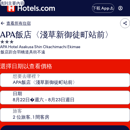
跳到主要內容
下載 App
查看所有住宿
APA飯店〈淺草新御徒町站前〉
3.0
APA Hotel Asakusa Shin Okachimachi Ekimae
星
飯店距合羽橋道具街不遠
級
住
選擇日期以查看價格
宿
想要去哪裡？
日期
旅客