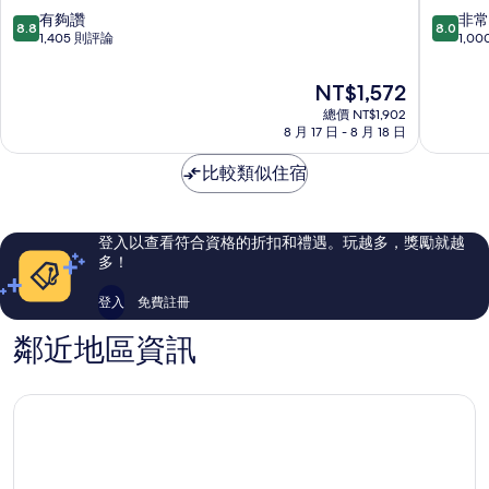
站
東
8.8
8.0
有夠讚
非常
8.8
8.0
前
京
分，
分，
1,405 則評論
1,0
APA
上
滿
滿
飯
野
分
分
現
NT$1,572
店
上
10
10
在
台
總價 NT$1,902
野
分，
分，
價
8 月 17 日 - 8 月 18 日
東
有
非
格
夠
常
為
比較類似住宿
讚，
好，
NT$1,572
1,405
1,000
則
則
評
評
登入以查看符合資格的折扣和禮遇。玩越多，獎勵就越
論
論
多！
登入
免費註冊
鄰近地區資訊