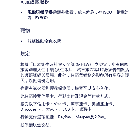
可選設施服務
現點現煮早餐
需額外收費，成人約為 JPY1300，兒童約
為 JPY800
寵物
服務性動物免收費
規定
根據「日本衛生及社會安全部 (MHLW)」之規定，所有國際
旅客辦理入住手續 (入住飯店、汽車旅館等) 時必須告知飯店
其護照號碼與國籍。此外，住宿業者務必影印所有房客之護
照，以做備份之用。
住宿有滅火器和煙霧探測器，旅客可以安心入住。
此住宿接受信用卡、行動支付及現金等付款方式。
接受以下信用卡：Visa 卡、萬事達卡、美國運通卡、
Discover 卡、大來卡、JCB 卡、銀聯卡
行動支付選項包括：PayPay、Merpay及R Pay。
提供無現金交易。