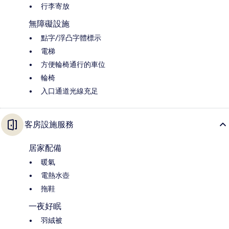
行李寄放
無障礙設施
點字/浮凸字體標示
電梯
方便輪椅通行的車位
輪椅
入口通道光線充足
客房設施服務
居家配備
暖氣
電熱水壺
拖鞋
一夜好眠
羽絨被