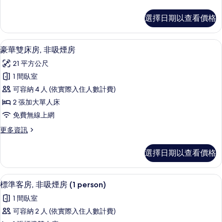
吸
多
煙
標
選擇日期以查看價格
準
房
客
(2
房,
豪華雙床房, 非吸煙房 | 浴室 | 淋
顯
29
非
people)
豪華雙床房, 非吸煙房
示
吸
的
21 平方公尺
煙
豪
所
房
1 間臥室
華
(2
有
可容納 4 人 (依實際入住人數計費)
people)
雙
相
的
2 張加大單人床
床
詳
片
免費無線上網
情
房,
更
更多資訊
非
多
吸
豪
選擇日期以查看價格
華
煙
雙
房
床
標準客房, 非吸煙房 (1 person) 
顯
29
房,
標準客房, 非吸煙房 (1 person)
的
示
非
所
1 間臥室
吸
標
煙
有
可容納 2 人 (依實際入住人數計費)
準
房