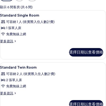
用
的
顯示 6 間客房 (共 6 間)
客
羽絨被、書桌、遮光布/窗簾、免費無
顯
1
Standard Single Room
房
示
篩
可容納 1 人 (依實際入住人數計費)
Standard
選
1 張單人床
Single
條
免費無線上網
Room
件
的
更
更多資訊
多
所
Standard
選擇日期以查看價格
有
Single
Room
相
的
羽絨被、書桌、遮光布/窗簾、免費無
顯
片
1
詳
Standard Twin Room
示
情
可容納 2 人 (依實際入住人數計費)
Standard
2 張單人床
Twin
免費無線上網
Room
的
更
更多資訊
多
所
Standard
選擇日期以查看價格
有
Twin