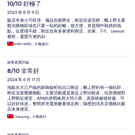
10/10 好極了
2023 年 8 月 9 日
飯店本身小巧乾淨、備品也都齊全，附近街道安靜，離上野主要
觀光購物區域也只要一站的距離，很方便，算是鬧中取靜的地
點，位置很不錯，附近也有多家便利商店，全家、7-11、Lawson
都有，還蠻方便的👍
SHIH-WEN，9 晚旅行
旅客真實評論
8/10 非常好
2024 年 6 月 17 日
地點在大江戶線的新御徒町站出口附近，離上野約有一個站距，
附近沒甚麼購物點，主要活動還是靠近上野比較多，但房價相對
上野附近便宜，APA的房間格局大同小異，床跟棉被很舒服，可
以好好休息，整間房充電座數量很足夠，隔壁的洗衣店價格比飯
店本身便宜。
Chaojung，3 晚旅行