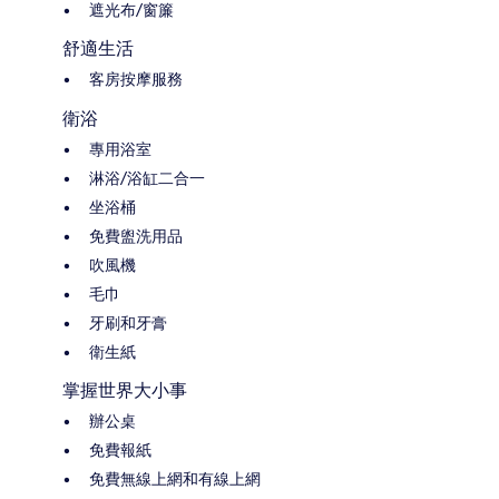
遮光布/窗簾
舒適生活
客房按摩服務
衛浴
專用浴室
淋浴/浴缸二合一
坐浴桶
免費盥洗用品
吹風機
毛巾
牙刷和牙膏
衛生紙
掌握世界大小事
辦公桌
免費報紙
免費無線上網和有線上網