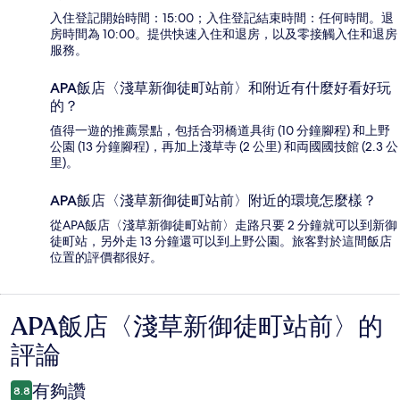
入住登記開始時間：15:00；入住登記結束時間：任何時間。退
房時間為 10:00。提供快速入住和退房，以及零接觸入住和退房
服務。
APA飯店〈淺草新御徒町站前〉和附近有什麼好看好玩
的？
值得一遊的推薦景點，包括合羽橋道具街 (10 分鐘腳程) 和上野
公園 (13 分鐘腳程)，再加上淺草寺 (2 公里) 和両國國技館 (2.3 公
里)。
APA飯店〈淺草新御徒町站前〉附近的環境怎麼樣？
從APA飯店〈淺草新御徒町站前〉走路只要 2 分鐘就可以到新御
徒町站，另外走 13 分鐘還可以到上野公園。旅客對於這間飯店
位置的評價都很好。
APA飯店〈淺草新御徒町站前〉的
評
評論
論
有夠讚
8.8