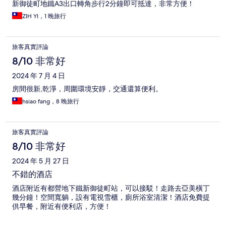
新御徒町地鐵A3出口轉角步行2分鐘即可抵達，非常方便！
ZIH YI，1 晚旅行
旅客真實評論
8/10 非常好
2024 年 7 月 4 日
房間很新,乾淨，周圍環境安靜，交通還算便利。
hsiao fang，8 晚旅行
旅客真實評論
8/10 非常好
2024 年 5 月 27 日
不錯的酒店
酒店附近有都營地下鐵新御徒町站，可以接駁！走路去亞美橫丁
幾分鐘！空間寬躺，設有電視雪櫃，廁所浴室清潔！酒店免費提
供早餐，附近有便利店，方便！