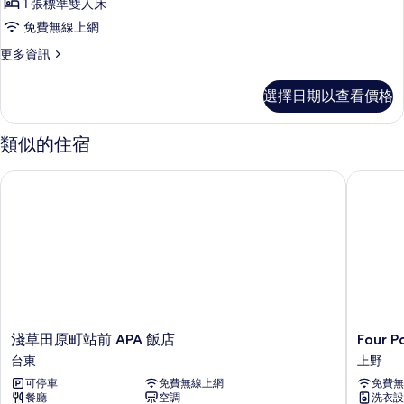
相
1 張標準雙人床
的
客
詳
片
免費無線上網
房,
情
更
更多資訊
非
多
吸
標
選擇日期以查看價格
準
煙
客
房
房,
類似的住宿
非
(1
吸
person)
淺草田原町站前 APA 飯店
Four Po
煙
的
房
(1
所
person)
有
的
詳
相
情
片
淺
Four
淺草田原町站前 APA 飯店
Four P
草
Points
台東
上野
田
Flex
可停車
免費無線上網
免費無
原
By
餐廳
空調
洗衣設
町
Sherato