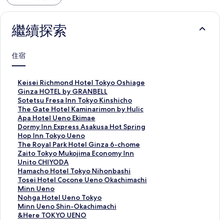
繼續探索
住宿
K
Keisei Richmond Hotel Tokyo Oshiage
e
G
Ginza HOTEL by GRANBELL
i
i
S
Sotetsu Fresa Inn Tokyo Kinshicho
s
n
o
T
The Gate Hotel Kaminarimon by Hulic
e
z
t
h
A
Apa Hotel Ueno Ekimae
i
a
e
e
p
D
Dormy Inn Express Asakusa Hot Spring
R
H
t
G
a
o
H
Hop Inn Tokyo Ueno
i
O
s
a
H
r
o
T
The Royal Park Hotel Ginza 6-chome
c
T
u
t
o
m
p
h
Z
Zaito Tokyo Mukojima Economy Inn
h
E
F
e
t
y
I
e
a
U
Unito CHIYODA
m
L
r
H
e
I
n
R
i
n
H
Hamacho Hotel Tokyo Nihonbashi
o
b
e
o
l
n
n
o
t
i
a
T
Tosei Hotel Cocone Ueno Okachimachi
n
y
s
t
U
n
T
y
o
t
m
o
M
Minn Ueno
d
G
a
e
e
E
o
a
T
o
a
s
i
N
Nohga Hotel Ueno Tokyo
H
R
I
l
n
x
k
l
o
C
c
e
n
o
M
Minn Ueno Shin-Okachimachi
o
A
n
K
o
p
y
P
k
H
h
i
n
h
i
&
&Here TOKYO UENO