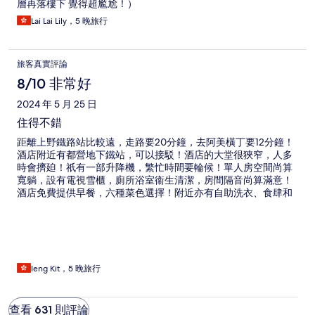
層再落樓下 覺得超尷尬！）
Lai Lai Lily，5 晚旅行
旅客真實評論
8/10 非常好
2024 年 5 月 25 日
住得不錯
距離上野鐵路站比較遠，走路要20分鐘，去阿美橫丁要12分鐘！
酒店附近有都營地下鐵站，可以接駁！酒店的大堂很狹窄，人多
時會擠廹！祇有一部升降機，繁忙時間要輪候！單人房空間尚算
寬躺，設有電視雪櫃，廁所浴室衞生清潔，房間隔音尚算滿意！
酒店免費提供早餐，六種菜色選擇！附近亦有自助洗衣、食肆和
便利店，尚算方便！
Ieng Kit，5 晚旅行
查看 631 則評論