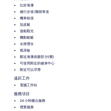
位於海灘
健行步道/腳踏車道
機車租借
划皮艇
遊船觀光
機動船艇
水肺潛水
風浪板
鄰近海灘俱樂部 (付費)
可使用附近的健身中心
附近可以浮潛
遠距工作
電腦工作站
服務項目
24 小時櫃台服務
禮賓服務