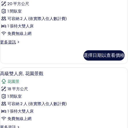
豪
海
有
20 平方公尺
華
景
相
1 間臥室
的
雙
詳
片
可容納 2 人 (依實際入住人數計費)
人
情
1 張特大雙人床
房,
免費無線上網
露
更
更多資訊
台,
多
海
豪
選擇日期以查看價格
華
景
雙
的
人
高級雙人房, 花園景觀 | 1 間臥室、
顯
5
房,
高級雙人房, 花園景觀
所
示
露
有
花園景
台,
高
海
相
18 平方公尺
級
景
片
1 間臥室
的
雙
詳
可容納 2 人 (依實際入住人數計費)
人
情
1 張特大雙人床
房,
免費無線上網
花
更
更多資訊