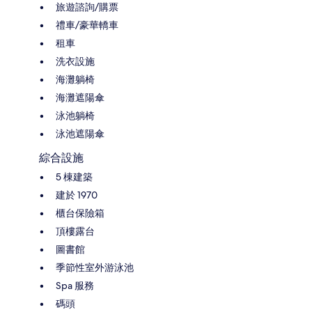
旅遊諮詢/購票
禮車/豪華轎車
租車
洗衣設施
海灘躺椅
海灘遮陽傘
泳池躺椅
泳池遮陽傘
綜合設施
5 棟建築
建於 1970
櫃台保險箱
頂樓露台
圖書館
季節性室外游泳池
Spa 服務
碼頭