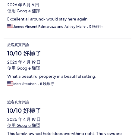
2026 年 5 月 6 日
使用 Google 翻譯
Excellent all around- would stay here again
James Vincent Palmarozza and Ashley Marie，5 晚旅行
旅客真實評論
10/10 好極了
2026 年 4 月 19 日
使用 Google 翻譯
What a beautiful property in a beautiful setting.
Mark Stephen，5 晚旅行
旅客真實評論
10/10 好極了
2026 年 4 月 19 日
使用 Google 翻譯
This family-owned hotel does everything right. The views are