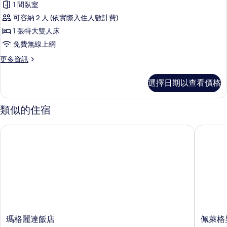
1 間臥室
詳
客
情
可容納 2 人 (依實際入住人數計費)
房,
1 張特大雙人床
海
免費無線上網
景
更
更多資訊
的
多
所
豪
選擇日期以查看價格
華
有
客
相
房,
類似的住宿
海
片
景
瑪格麗達飯店
佩萊格里
的
詳
情
瑪
佩
瑪格麗達飯店
佩萊格