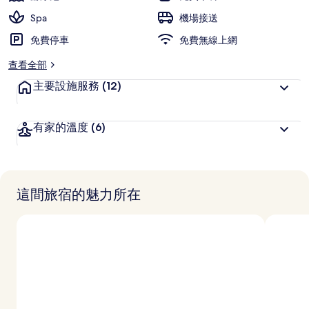
旅
Spa
機場接送
客
免費停車
喜
免費無線上網
愛
查看全部
主要設施服務
(12)
有家的溫度
(6)
這間旅宿的魅力所在