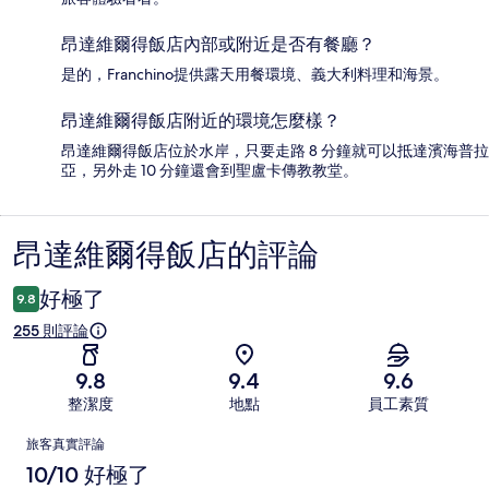
昂達維爾得飯店內部或附近是否有餐廳？
是的，Franchino提供露天用餐環境、義大利料理和海景。
昂達維爾得飯店附近的環境怎麼樣？
昂達維爾得飯店位於水岸，只要走路 8 分鐘就可以抵達濱海普拉
亞，另外走 10 分鐘還會到聖盧卡傳教教堂。
昂達維爾得飯店的評論
評
論
好極了
9.8
255 則評論
9.8
9.4
9.6
整潔度
地點
員工素質
評
旅客真實評論
論
10/10 好極了