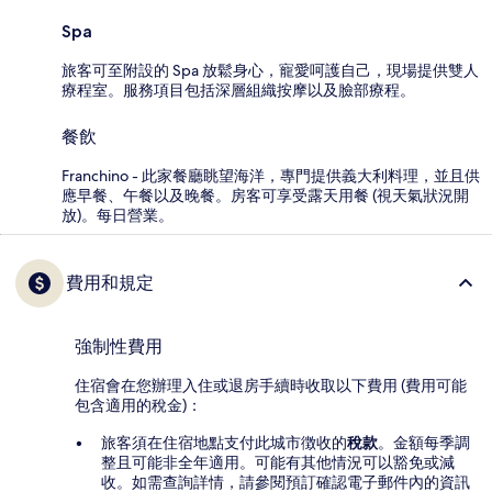
Spa
旅客可至附設的 Spa 放鬆身心，寵愛呵護自己，現場提供雙人
療程室。服務項目包括深層組織按摩以及臉部療程。
餐飲
Franchino - 此家餐廳眺望海洋，專門提供義大利料理，並且供
應早餐、午餐以及晚餐。房客可享受露天用餐 (視天氣狀況開
放)。每日營業。
費用和規定
強制性費用
住宿會在您辦理入住或退房手續時收取以下費用 (費用可能
包含適用的稅金)：
旅客須在住宿地點支付此城市徴收的
稅款
。金額每季調
整且可能非全年適用。可能有其他情況可以豁免或減
收。如需查詢詳情，請參閱預訂確認電子郵件內的資訊