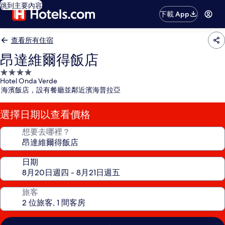
跳到主要內容
下載 App
查看所有住宿
昂達維爾得飯店
4.0
Hotel Onda Verde
星
海濱飯店，設有餐廳並鄰近濱海普拉亞
級
住
選擇日期以查看價格
宿
想要去哪裡？
日期
旅客