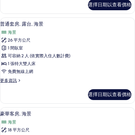
相
特
選擇日期以查看價格
色
片
套
房
普通套房, 露台, 海景 | 1 間臥室、
顯
27
的
普通套房, 露台, 海景
示
詳
海景
情
普
26 平方公尺
通
1 間臥室
套
可容納 2 人 (依實際入住人數計費)
房,
1 張特大雙人床
露
免費無線上網
台,
更
更多資訊
海
多
景
普
選擇日期以查看價格
通
的
套
所
房,
豪華客房, 海景 | 1 間臥室、舒適加
顯
9
露
豪華客房, 海景
有
示
台,
相
海景
海
豪
景
片
18 平方公尺
華
的