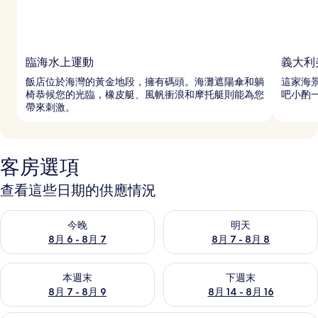
臨海水上運動
義大利
飯店位於海灣的黃金地段，擁有碼頭。海灘遮陽傘和躺
這家海
椅恭候您的光臨，橡皮艇、風帆衝浪和摩托艇則能為您
吧小酌
帶來刺激。
客房選項
查看這些日期的供應情況
查看今晚 (8月 6 - 8月 7) 的供應情況
查看明天 (8月 7 - 8月 8) 的
今晚
明天
8月 6 - 8月 7
8月 7 - 8月 8
查看本週末 (8月 7 - 8月 9) 的供應情況
查看下週末 (8月 14 - 8月 16)
本週末
下週末
8月 7 - 8月 9
8月 14 - 8月 16
標準雙人房 (con terrazza in co