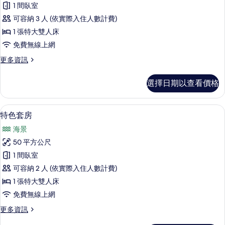
1 間臥室
雙
可容納 3 人 (依實際入住人數計費)
人
1 張特大雙人床
房,
免費無線上網
陽
更
更多資訊
台,
多
海
豪
選擇日期以查看價格
華
景
雙
的
人
特色套房 | 1 間臥室、舒適加層、迷
顯
7
房,
特色套房
所
示
陽
有
海景
台,
特
海
相
50 平方公尺
色
景
片
1 間臥室
的
套
詳
可容納 2 人 (依實際入住人數計費)
房
情
1 張特大雙人床
的
免費無線上網
所
更
更多資訊
有
多