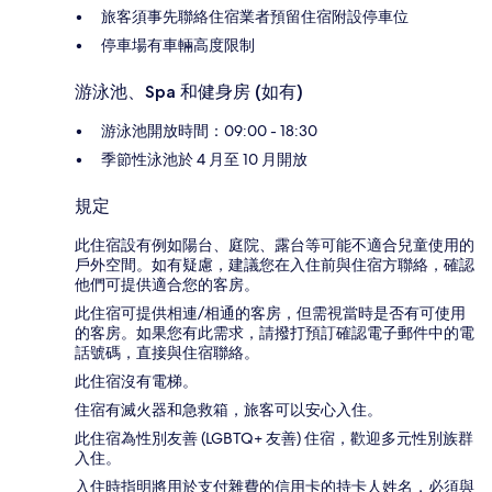
旅客須事先聯絡住宿業者預留住宿附設停車位
停車場有車輛高度限制
游泳池、Spa 和健身房 (如有)
游泳池開放時間：09:00 - 18:30
季節性泳池於 4 月至 10 月開放
規定
此住宿設有例如陽台、庭院、露台等可能不適合兒童使用的
戶外空間。如有疑慮，建議您在入住前與住宿方聯絡，確認
他們可提供適合您的客房。
此住宿可提供相連/相通的客房，但需視當時是否有可使用
的客房。如果您有此需求，請撥打預訂確認電子郵件中的電
話號碼，直接與住宿聯絡。
此住宿沒有電梯。
住宿有滅火器和急救箱，旅客可以安心入住。
此住宿為性別友善 (LGBTQ+ 友善) 住宿，歡迎多元性別族群
入住。
入住時指明將用於支付雜費的信用卡的持卡人姓名，必須與