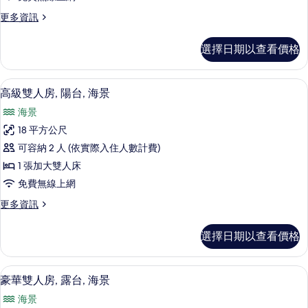
景
更
更多資訊
的
多
所
雙
選擇日期以查看價格
人
有
房,
相
海
高級雙人房, 陽台, 海景 | 1 間臥室
顯
50
景
高級雙人房, 陽台, 海景
片
示
的
海景
詳
高
情
18 平方公尺
級
可容納 2 人 (依實際入住人數計費)
雙
1 張加大雙人床
人
免費無線上網
房,
更
更多資訊
陽
多
台,
高
選擇日期以查看價格
級
海
雙
景
人
豪華雙人房, 露台, 海景 | 1 間臥室
顯
35
房,
豪華雙人房, 露台, 海景
的
示
陽
所
海景
台,