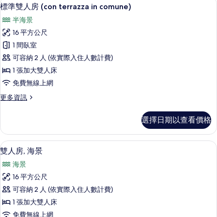
顯
15
標準雙人房 (con terrazza in comune)
示
半海景
標
16 平方公尺
準
1 間臥室
雙
可容納 2 人 (依實際入住人數計費)
人
1 張加大雙人床
房
免費無線上網
(con
更
更多資訊
terrazza
多
in
標
選擇日期以查看價格
comune)
準
雙
的
人
雙人房, 海景 | 1 間臥室、舒適加層
顯
所
8
房
雙人房, 海景
示
(con
有
海景
terrazza
雙
相
in
16 平方公尺
人
片
comune)
可容納 2 人 (依實際入住人數計費)
的
房,
詳
1 張加大雙人床
海
情
免費無線上網