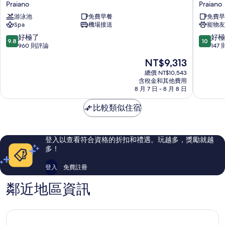
格
萊
Praiano
Praiano
麗
格
游泳池
免費早餐
免費早
達
里
Spa
機場接送
寵物友
飯
諾
店
飯
9.8
10.0
好極了
好極
9.8
10
Praiano
店
分，
分，
960 則評論
147
Praiano
滿
滿
現
NT$9,313
分
分
在
10
10
總價 NT$10,543
價
含稅金和其他費用
分，
分，
格
8 月 7 日 - 8 月 8 日
好
好
為
極
極
NT$9,313
比較類似住宿
了，
了，
960
147
則
則
評
評
登入以查看符合資格的折扣和禮遇。玩越多，獎勵就越
論
論
多！
登入
免費註冊
鄰近地區資訊