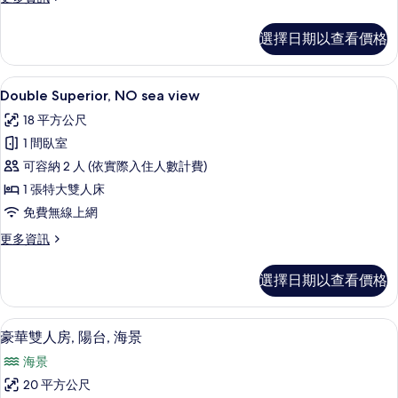
園
多
景
高
選擇日期以查看價格
級
觀
雙
的
人
Double Superior, NO sea vi
顯
7
房,
Double Superior, NO sea view
所
示
花
有
18 平方公尺
園
Double
景
相
1 間臥室
Superior,
觀
片
可容納 2 人 (依實際入住人數計費)
NO
的
詳
1 張特大雙人床
sea
情
view
免費無線上網
的
更
更多資訊
多
所
Double
有
選擇日期以查看價格
Superior,
相
NO
sea
片
豪華雙人房, 陽台, 海景 | 1 間臥室
顯
10
view
豪華雙人房, 陽台, 海景
示
的
海景
詳
豪
情
20 平方公尺
華