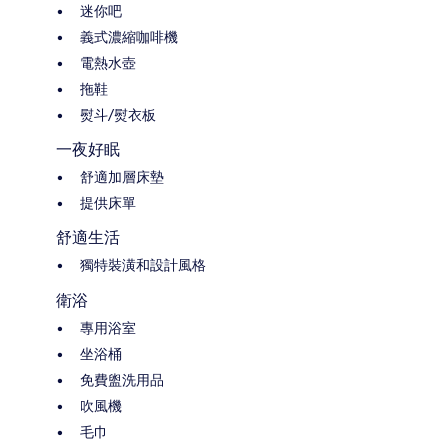
迷你吧
義式濃縮咖啡機
電熱水壺
拖鞋
熨斗/熨衣板
一夜好眠
舒適加層床墊
提供床單
舒適生活
獨特裝潢和設計風格
衛浴
專用浴室
坐浴桶
免費盥洗用品
吹風機
毛巾