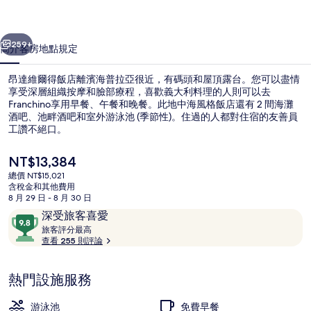
店
一個
下一個
的
259+
簡介
客房
地點
規定
相
昂達維爾得飯店離濱海普拉亞很近，有碼頭和屋頂露台。您可以盡情
片
享受深層組織按摩和臉部療程，喜歡義大利料理的人則可以去
Franchino享用早餐、午餐和晚餐。此地中海風格飯店還有 2 間海灘
集
酒吧、池畔酒吧和室外游泳池 (季節性)。住過的人都對住宿的友善員
工讚不絕口。
目
NT$13,384
前
總價 NT$15,021
的
含稅金和其他費用
季節性室外游泳池，開放時間為 09:00
價
8 月 29 日 - 8 月 30 日
格
評
9.8
深受旅客喜愛
是
論
旅
分，
旅客評分最高
NT$13,384
客
查看 255 則評論
滿
評
分
分
10，
熱門設施服務
最
深
高
受
游泳池
免費早餐