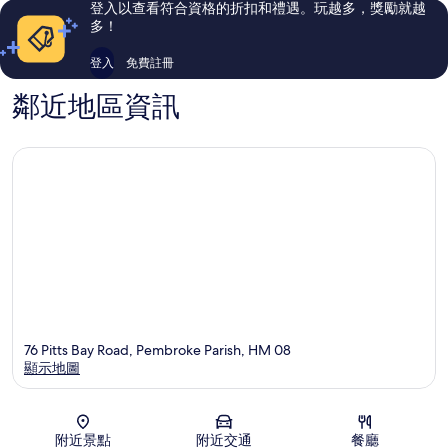
店
評
評
登入以查看符合資格的折扣和禮遇。玩越多，獎勵就越
Pembroke
論
論
多！
Parish
登入
免費註冊
鄰近地區資訊
76 Pitts Bay Road, Pembroke Parish, HM 08
顯示地圖
地圖
附近景點
附近交通
餐廳