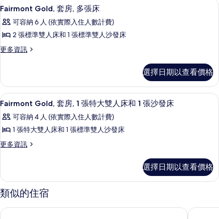
客房內保險箱、書桌、筆電工作空間、
顯
6
臥
(Deliverance)
Fairmont Gold, 套房, 多張床
示
室
的
可容納 6 人 (依實際入住人數計費)
(Deliverance)
Fairmont
所
的
2 張標準雙人床和 1 張標準雙人沙發床
Gold,
詳
有
更
更多資訊
套
情
相
多
房,
Fairmont
片
選擇日期以查看價格
Gold,
多
套
張
房,
客房內保險箱、書桌、筆電工作空間、
顯
床
2
多
Fairmont Gold, 套房, 1 張特大雙人床和 1 張沙發床
示
張
的
可容納 4 人 (依實際入住人數計費)
床
Fairmont
所
的
1 張特大雙人床和 1 張標準雙人沙發床
Gold,
詳
有
更
更多資訊
套
情
相
多
房,
Fairmont
片
選擇日期以查看價格
1
Gold,
套
張
房,
類似的住宿
特
1
張
大
漢密爾頓公主暨海灘俱樂部費爾蒙飯店
洛斯東飯
特