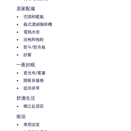
居家配備
空調和暖氣
義式濃縮咖啡機
電熱水壺
浴袍和拖鞋
熨斗/熨衣板
紗窗
一夜好眠
遮光布/窗簾
開夜床服務
提供床單
舒適生活
獨立起居區
衛浴
專用浴室