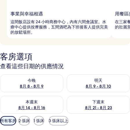
事業與幸福相遇
用餐區
這間飯店設有 24 小時商務中心，內有六間會議室。水
在三家
療中心提供按摩服務，五間酒吧為下班後客人提供完美
的壯麗
的放鬆場所。
客房選項
查看這些日期的供應情況
查看今晚 (8月 8 - 8月 9) 的供應情況
查看明天 (8月 9 - 8月 10) 的
今晚
明天
8月 8 - 8月 9
8月 9 - 8月 10
查看本週末 (8月 14 - 8月 16) 的供應情況
查看下週末 (8月 21 - 8月 23
本週末
下週末
8月 14 - 8月 16
8月 21 - 8月 23
可
所有客房
2 張床
1 張床
3 張床以上
用