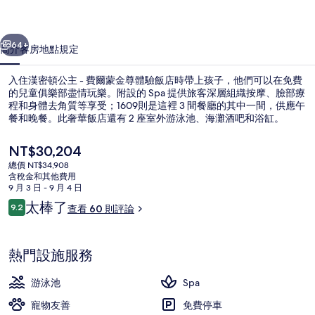
費
一個
下一個
爾
64+
簡介
客房
地點
規定
蒙
入住漢密頓公主 - 費爾蒙金尊體驗飯店時帶上孩子，他們可以在免費
金
的兒童俱樂部盡情玩樂。附設的 Spa 提供旅客深層組織按摩、臉部療
尊
程和身體去角質等享受；1609則是這裡 3 間餐廳的其中一間，供應午
餐和晚餐。此奢華飯店還有 2 座室外游泳池、海灘酒吧和浴缸。
體
目
NT$30,204
驗
前
總價 NT$34,908
飯
的
含稅金和其他費用
價
9 月 3 日 - 9 月 4 日
店
附近有私人海灘、白沙、免費海灘接駁
格
評
太棒了
9.2
查看 60 則評論
是
9.2 分，滿分 10 分，
的
論
NT$30,204
相
熱門設施服務
片
游泳池
Spa
集
寵物友善
免費停車