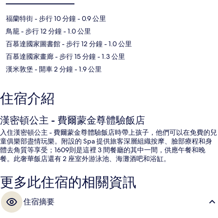
福蘭特街
- 步行 10 分鐘
- 0.9 公里
鳥籠
- 步行 12 分鐘
- 1.0 公里
百慕達國家圖書館
- 步行 12 分鐘
- 1.0 公里
百慕達國家畫廊
- 步行 15 分鐘
- 1.3 公里
漢米敦堡
- 開車 2 分鐘
- 1.9 公里
住宿介紹
漢密頓公主 - 費爾蒙金尊體驗飯店
入住漢密頓公主 - 費爾蒙金尊體驗飯店時帶上孩子，他們可以在免費的兒
童俱樂部盡情玩樂。附設的 Spa 提供旅客深層組織按摩、臉部療程和身
體去角質等享受；1609則是這裡 3 間餐廳的其中一間，供應午餐和晚
餐。此奢華飯店還有 2 座室外游泳池、海灘酒吧和浴缸。
更多此住宿的相關資訊
住宿摘要