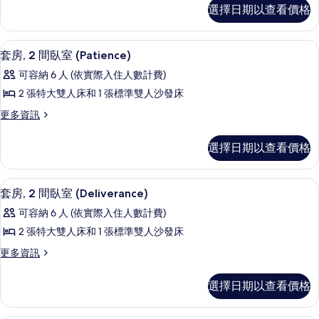
Fairmont
和
和
選擇日期以查看價格
1
Gold,
1
1
客
張
張
房,
沙
張
客房內保險箱、書桌、筆電工作空間、
顯
特
2
1
套房, 2 間臥室 (Patience)
發
沙
示
張
床
大
可容納 6 人 (依實際入住人數計費)
特
發
的
套
雙
大
2 張特大雙人床和 1 張標準雙人沙發床
詳
床
房,
雙
人
情
更
更多資訊
人
的
2
床
多
床
所
間
套
的
的
選擇日期以查看價格
房,
有
詳
臥
所
2
情
相
室
間
有
客房內保險箱、書桌、筆電工作空間、
顯
2
臥
片
(Patience)
套房, 2 間臥室 (Deliverance)
相
示
室
的
可容納 6 人 (依實際入住人數計費)
片
(Patience)
套
所
的
2 張特大雙人床和 1 張標準雙人沙發床
房,
詳
有
更
更多資訊
情
2
相
多
間
套
片
選擇日期以查看價格
房,
臥
2
室
間