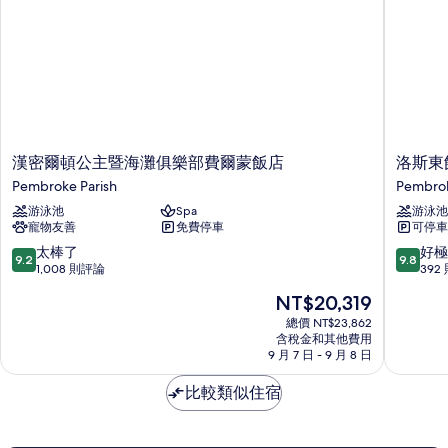
雙
大
雙
人
人
床
床
和
和
1
1
張
張
沙
發
沙
漢
洛
漢密爾頓公主暨海灘俱樂部費爾蒙飯店
洛斯東
床
密
斯
發
Pembroke Parish
Pembrok
的
爾
東
詳
床
游泳池
Spa
游泳池
頓
飯
情
寵物友善
免費停車
可停車
公
店
的
主
Pembro
9.2
9.8
太棒了
好極
所
9.2
9.8
暨
Parish
分，
分，
1,008 則評論
392
有
海
滿
滿
現
NT$20,319
灘
分
分
相
在
俱
10
10
總價 NT$23,862
價
片
樂
含稅金和其他費用
分，
分，
格
9 月 7 日 - 9 月 8 日
部
太
好
為
費
棒
極
NT$20,319
比較類似住宿
爾
了，
了，
蒙
1,008
392
飯
則
則