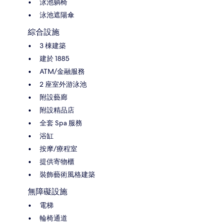
泳池躺椅
泳池遮陽傘
綜合設施
3 棟建築
建於 1885
ATM/金融服務
2 座室外游泳池
附設藝廊
附設精品店
全套 Spa 服務
浴缸
按摩/療程室
提供寄物櫃
裝飾藝術風格建築
無障礙設施
電梯
輪椅通道