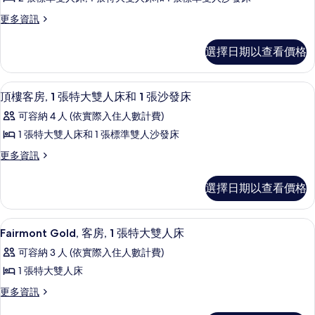
發
Gold,
臥
室,
海
更
更多資訊
套
室,
床,
灣
海
多
海
景
房,
海
Fairmont
灣
灣
觀
選擇日期以查看價格
2
Gold,
灣
景
的
景
套
觀
間
詳
景
房,
觀
的
情
頂樓客房, 1 張特大雙人床和 1 張沙
顯
臥
5
2
觀
頂樓客房, 1 張特大雙人床和 1 張沙發床
詳
的
示
間
情
室
的
可容納 4 人 (依實際入住人數計費)
所
臥
頂
的
所
室
1 張特大雙人床和 1 張標準雙人沙發床
有
樓
的
所
有
更
更多資訊
相
詳
客
有
多
相
情
片
房,
頂
相
片
選擇日期以查看價格
樓
1
片
客
張
房,
客房內保險箱、書桌、筆電工作空間、
顯
2
1
特
Fairmont Gold, 客房, 1 張特大雙人床
示
張
大
可容納 3 人 (依實際入住人數計費)
特
Fairmont
雙
大
1 張特大雙人床
Gold,
雙
人
更
更多資訊
客
人
多
床
床
房,