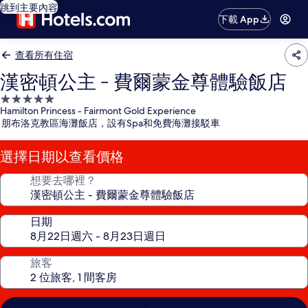
跳到主要內容
下載 App
查看所有住宿
漢密頓公主 - 費爾蒙金尊體驗飯店
5.0
Hamilton Princess - Fairmont Gold Experience
星
朋布洛克教區海灘飯店，設有Spa和免費海灘接駁車
級
住
選擇日期以查看價格
宿
想要去哪裡？
日期
旅客