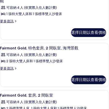
詳
大
觀
的
特
情
Fairmont
雙
可容納 4 人 (依實際入住人數計費)
大
所
Gold,
雙
人
1 張特大雙人床和 1 張標準雙人沙發床
有
特
人
床,
更
更多資訊
床,
相
色
多
城
城
片
套
Fairmont
市
市
選擇日期以查看價格
Gold,
景
房,
景
特
觀
1
色
的
觀
客房內保險箱、書桌、筆電工作空間、
顯
11
套
詳
張
Fairmont Gold, 特色套房, 2 間臥室, 海灣景觀
的
示
房,
情
特
可容納 6 人 (依實際入住人數計費)
1
所
Fairmont
大
張
2 張特大雙人床和 1 張標準雙人沙發床
Gold,
有
特
雙
更
更多資訊
特
大
相
多
人
雙
色
片
Fairmont
人
床
選擇日期以查看價格
Gold,
套
床
和
特
和
房,
色
1
1
名牌盥洗用品、吹風機、浴袍、拖鞋
顯
2
1
套
Fairmont Gold, 套房, 2 間臥室
張
張
示
房,
沙
間
可容納 8 人 (依實際入住人數計費)
2
沙
發
Fairmont
臥
間
2 張標準雙人床, 1 張特大雙人床和 1 張標準雙人沙發床
床,