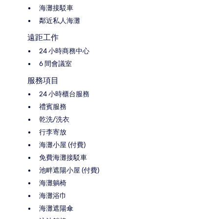
海灘接駁車
鄰近私人海灘
遠距工作
24 小時商務中心
6 間會議室
服務項目
24 小時櫃台服務
禮賓服務
乾洗/洗衣
行李寄放
海灘小屋 (付費)
免費海灘接駁車
池畔遮陽小屋 (付費)
海灘躺椅
海灘浴巾
海灘遮陽傘