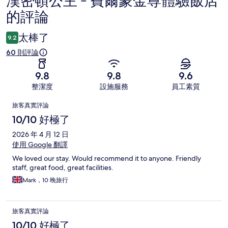
漢密頓公主 - 費爾蒙金尊體驗飯店
評
的評論
論
太棒了
9.2
60 則評論
9.8
9.8
9.6
整潔度
設施服務
員工素質
評
旅客真實評論
論
10/10 好極了
2026 年 4 月 12 日
使用 Google 翻譯
We loved our stay. Would recommend it to anyone. Friendly
staff, great food, great facilities.
Mark，10 晚旅行
旅客真實評論
10/10 好極了