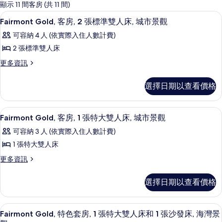
的
顯示 11 間客房 (共 11 間)
客
Fairmont Gold, 客房, 2 張標
顯
2
Fairmont Gold, 客房, 2 張標準雙人床, 城市景觀
房
示
篩
可容納 4 人 (依實際入住人數計費)
Fairmont
選
2 張標準雙人床
Gold,
條
更
更多資訊
客
件
多
房,
Fairmont
選擇日期以查看價格
2
Gold,
客
張
房,
Fairmont Gold, 客房, 1 張特
顯
標
2
2
Fairmont Gold, 客房, 1 張特大雙人床, 城市景觀
示
張
準
可容納 3 人 (依實際入住人數計費)
標
Fairmont
雙
準
1 張特大雙人床
Gold,
雙
人
更
更多資訊
客
人
床,
多
床,
房,
Fairmont
城
城
選擇日期以查看價格
1
Gold,
市
市
客
景
張
房,
景
觀
客房內保險箱、書桌、筆電工作空間、
顯
特
10
1
Fairmont Gold, 特色套房, 1 張特大雙人床和 1 張沙發床, 海灣景
的
觀
示
張