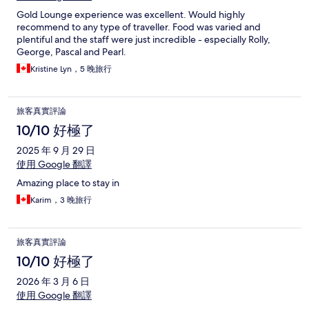
Gold Lounge experience was excellent. Would highly
recommend to any type of traveller. Food was varied and
plentiful and the staff were just incredible - especially Rolly,
George, Pascal and Pearl.
Kristine Lyn，5 晚旅行
旅客真實評論
10/10 好極了
2025 年 9 月 29 日
使用 Google 翻譯
Amazing place to stay in
Karim，3 晚旅行
旅客真實評論
10/10 好極了
2026 年 3 月 6 日
使用 Google 翻譯