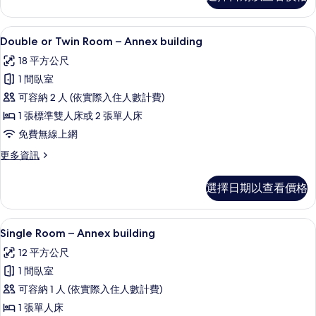
準
陽
雙
台,
人
Double or Twin Room – Anne
顯
6
或
Double or Twin Room – Annex building
海
示
雙
景
18 平方公尺
床
Double
房,
的
1 間臥室
or
陽
所
可容納 2 人 (依實際入住人數計費)
Twin
台,
海
有
1 張標準雙人床或 2 張單人床
Room
景
–
相
免費無線上網
的
Annex
片
詳
更
更多資訊
情
building
多
Double
的
選擇日期以查看價格
or
所
Twin
Room
有
Single Room – Annex build
顯
4
–
Single Room – Annex building
相
示
Annex
12 平方公尺
片
building
Single
的
1 間臥室
Room
詳
可容納 1 人 (依實際入住人數計費)
–
情
1 張單人床
Annex