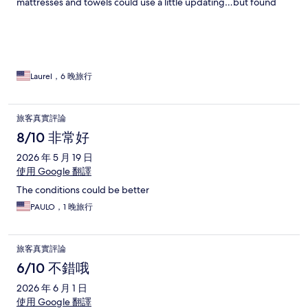
mattresses and towels could use a little updating…but found
that to be true of most towels in the moderate places we
stayed. I would definitely recommend this hotel to all moderate
travelers and I would stay here again myself.
Laurel，6 晚旅行
旅客真實評論
8/10 非常好
2026 年 5 月 19 日
使用 Google 翻譯
The conditions could be better
PAULO，1 晚旅行
旅客真實評論
6/10 不錯哦
2026 年 6 月 1 日
使用 Google 翻譯