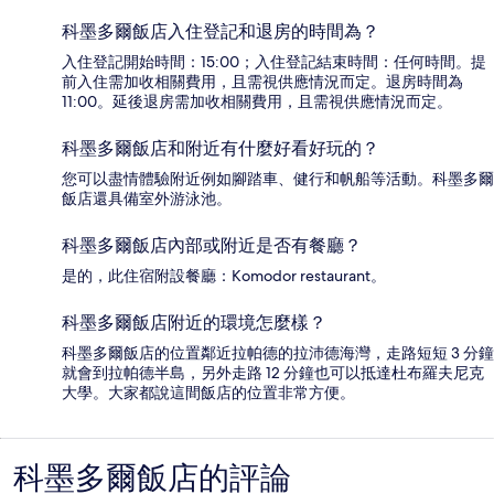
科墨多爾飯店入住登記和退房的時間為？
入住登記開始時間：15:00；入住登記結束時間：任何時間。提
前入住需加收相關費用，且需視供應情況而定。退房時間為
11:00。延後退房需加收相關費用，且需視供應情況而定。
科墨多爾飯店和附近有什麼好看好玩的？
您可以盡情體驗附近例如腳踏車、健行和帆船等活動。科墨多爾
飯店還具備室外游泳池。
科墨多爾飯店內部或附近是否有餐廳？
是的，此住宿附設餐廳：Komodor restaurant。
科墨多爾飯店附近的環境怎麼樣？
科墨多爾飯店的位置鄰近拉帕德的拉沛德海灣，走路短短 3 分鐘
就會到拉帕德半島，另外走路 12 分鐘也可以抵達杜布羅夫尼克
大學。大家都說這間飯店的位置非常方便。
科墨多爾飯店的評論
評