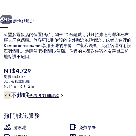
的
一個
下一個
相
48+
簡介
客房
地點
規定
片
科墨多爾飯店的位置很好，開車 10 分鐘就可以到拉沛德海灣和杜布
集
羅夫尼克碼頭。旅客可以到附設的室外游泳池游個泳，或者去這裡的
Komodor restaurant享用美味的早餐、午餐和晚餐。此住宿還有附設
海灘酒吧、池畔酒吧和酒吧/酒廊。住過的人都對住宿的友善員工和
地點讚不絕口。
目
NT$4,729
前
總價 NT$5,541
的
含稅金和其他費用
鳥瞰角度
價
9 月 1 日 - 9 月 2 日
格
評
不錯哦
7.8
查看 801 則評論
是
7.8 分，滿分 10 分，
論
NT$4,729
熱門設施服務
游泳池
免費早餐