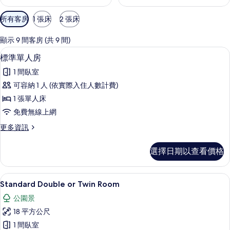
可
所有客房
1 張床
2 張床
用
的
顯示 9 間客房 (共 9 間)
客
標準單人房 | 書桌、免費搖籃/嬰兒床
顯
5
標準單人房
房
示
篩
1 間臥室
標
選
可容納 1 人 (依實際入住人數計費)
準
條
1 張單人床
單
件
免費無線上網
人
更
更多資訊
房
多
的
標
選擇日期以查看價格
準
所
單
有
人
Standard Double or Twin R
顯
6
房
Standard Double or Twin Room
相
示
的
片
公園景
詳
Standard
情
18 平方公尺
Double
1 間臥室
or