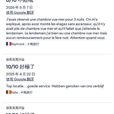
6/10 不錯哦
2026 年 6 月 7 日
使用 Google 翻譯
J'avais réservé une chambre vue mer pour 3 nuits. On m'a
expliqué, apres avoir monté les etages sans ascenseur, qu'il n'y
avait plis de chambre vue mer et qu'il fallait que j'attende le
lendemain. Le lendemain j'ai bien eu une chambre vue mer mais
aucun remboursement pour la 1ère nuit. Attention quand vous
réservez l'annexe n'est pas l'hôtel. Il faut sortir dans la rue pout
Raymond，3 晚旅行
le rejoindre.
旅客真實評論
10/10 好極了
2025 年 4 月 22 日
使用 Google 翻譯
Top locatie... goede service. Hebben genoten van ons verblijf
Katia，4 晚旅行
旅客真實評論