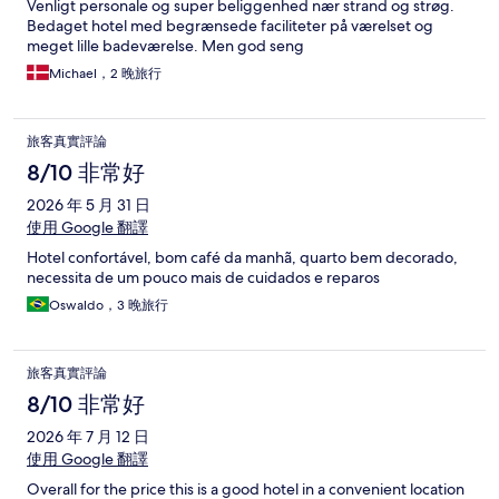
Venligt personale og super beliggenhed nær strand og strøg.
Bedaget hotel med begrænsede faciliteter på værelset og
meget lille badeværelse. Men god seng
Michael，2 晚旅行
旅客真實評論
8/10 非常好
2026 年 5 月 31 日
使用 Google 翻譯
Hotel confortável, bom café da manhã, quarto bem decorado,
necessita de um pouco mais de cuidados e reparos
Oswaldo，3 晚旅行
旅客真實評論
8/10 非常好
2026 年 7 月 12 日
使用 Google 翻譯
Overall for the price this is a good hotel in a convenient location