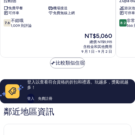
拉帕德
Zupa du
飯
特
免費早餐
機場接送
游泳池
店
拉
可停車
免費無線上網
可停車
拉
精
帕
選
7.6
8.2
不錯哦
非常
7.6
8.2
德
阿
分，
分，
1,009 則評論
566
斯
滿
滿
現
NT$5,060
塔
分
分
在
里
10
10
總價 NT$5,915
價
含稅金和其他費用
亞
分，
分，
格
9 月 1 日 - 9 月 2 日
飯
不
非
為
店
錯
常
NT$5,060
比較類似住宿
Zupa
哦，
好，
dubrova
1,009
566
則
則
評
評
登入以查看符合資格的折扣和禮遇。玩越多，獎勵就越
論
論
多！
登入
免費註冊
鄰近地區資訊