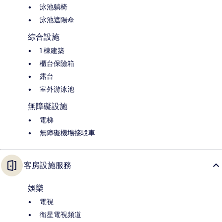
泳池躺椅
泳池遮陽傘
綜合設施
1 棟建築
櫃台保險箱
露台
室外游泳池
無障礙設施
電梯
無障礙機場接駁車
客房設施服務
娛樂
電視
衛星電視頻道