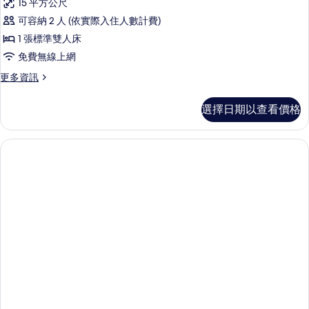
15 平方公尺
Standard
可容納 2 人 (依實際入住人數計費)
Double/Twin
1 張標準雙人床
room
免費無線上網
with
Balcony
更
更多資訊
多
&
Standard
Sea
選擇日期以查看價格
Double/Twin
View
room
的
with
Balcony
所
&
有
Sea
View
相
的
片
詳
情