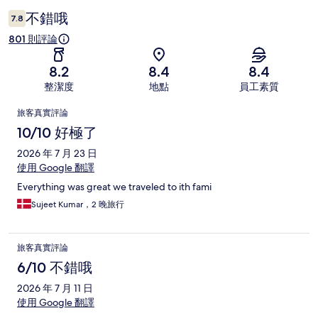
論
不錯哦
7.8
801 則評論
8.2
8.4
8.4
整潔度
地點
員工素質
評
旅客真實評論
論
10/10 好極了
2026 年 7 月 23 日
使用 Google 翻譯
Everything was great we traveled to ith fami
Sujeet Kumar，2 晚旅行
旅客真實評論
6/10 不錯哦
2026 年 7 月 11 日
使用 Google 翻譯