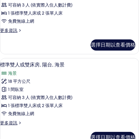
可容納 3 人 (依實際入住人數計費)
Twin
Room
1 張標準雙人床或 2 張單人床
的
免費無線上網
所
更
更多資訊
多
有
Standard
相
選擇日期以查看價格
Double
片
or
Twin
標準雙人或雙床房, 陽台, 海景 | 書
顯
10
Room
標準雙人或雙床房, 陽台, 海景
示
的
海景
詳
標
情
18 平方公尺
準
1 間臥室
雙
可容納 3 人 (依實際入住人數計費)
人
1 張標準雙人床或 2 張單人床
或
免費無線上網
雙
更
更多資訊
床
多
房,
標
選擇日期以查看價格