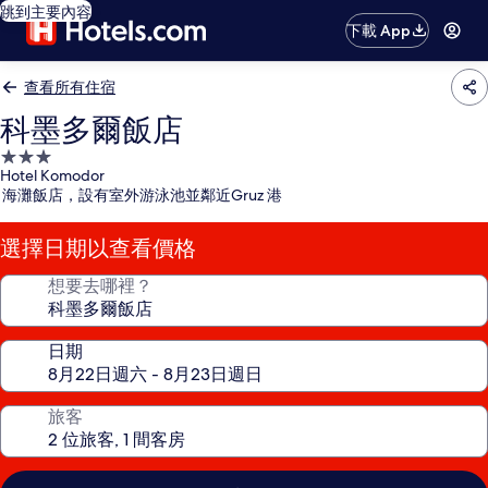
跳到主要內容
下載 App
查看所有住宿
科墨多爾飯店
3.0
Hotel Komodor
星
海灘飯店，設有室外游泳池並鄰近Gruz 港
級
住
選擇日期以查看價格
宿
想要去哪裡？
日期
旅客