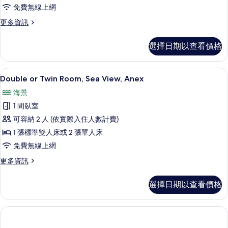
building
免費無線上網
的
更
更多資訊
多
所
Single
有
選擇日期以查看價格
Room
相
–
Annex
片
Double or Twin Room, Sea V
顯
5
building
Double or Twin Room, Sea View, Anex
示
的
海景
詳
Double
情
1 間臥室
or
可容納 2 人 (依實際入住人數計費)
Twin
1 張標準雙人床或 2 張單人床
Room,
Sea
免費無線上網
View,
更
更多資訊
Anex
多
Double
的
選擇日期以查看價格
or
所
Twin
Room,
有
Sea
相
View,