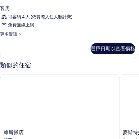
客房
可容納 4 人 (依實際入住人數計費)
免費無線上網
更
更多資訊
多
客
選擇日期以查看價格
房
的
詳
類似的住宿
情
維斯飯店
麥斯特拉
維
麥
維斯飯店
麥斯特
斯
斯