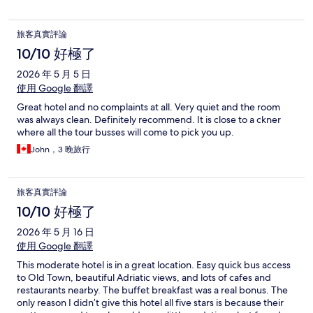
旅客真實評論
10/10 好極了
2026 年 5 月 5 日
使用 Google 翻譯
Great hotel and no complaints at all. Very quiet and the room
was always clean. Definitely recommend. It is close to a ckner
where all the tour busses will come to pick you up.
John，3 晚旅行
旅客真實評論
10/10 好極了
2026 年 5 月 16 日
使用 Google 翻譯
This moderate hotel is in a great location. Easy quick bus access
to Old Town, beautiful Adriatic views, and lots of cafes and
restaurants nearby. The buffet breakfast was a real bonus. The
only reason I didn’t give this hotel all five stars is because their