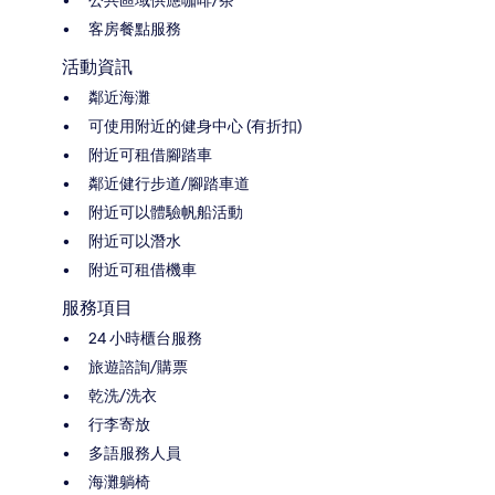
公共區域供應咖啡/茶
客房餐點服務
活動資訊
鄰近海灘
可使用附近的健身中心 (有折扣)
附近可租借腳踏車
鄰近健行步道/腳踏車道
附近可以體驗帆船活動
附近可以潛水
附近可租借機車
服務項目
24 小時櫃台服務
旅遊諮詢/購票
乾洗/洗衣
行李寄放
多語服務人員
海灘躺椅