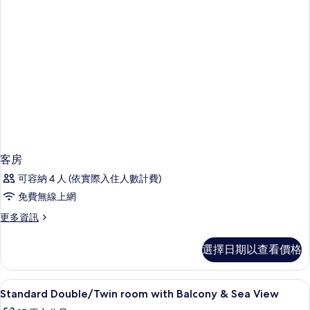
片
Anex
的
詳
情
客房
可容納 4 人 (依實際入住人數計費)
免費無線上網
更
更多資訊
多
客
選擇日期以查看價格
房
的
詳
書桌、免費搖籃/嬰兒床、免費無線上
顯
9
情
Standard Double/Twin room with Balcony & Sea View
示