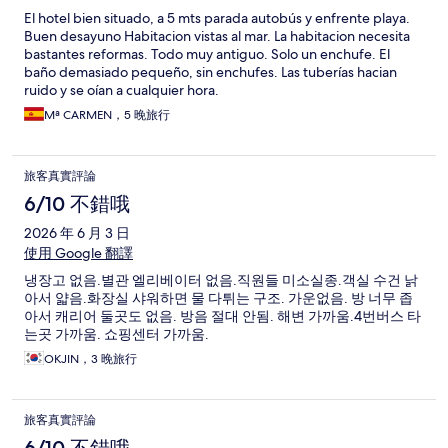
El hotel bien situado, a 5 mts parada autobús y enfrente playa.
Buen desayuno Habitacion vistas al mar. La habitacion necesita
bastantes reformas. Todo muy antiguo. Solo un enchufe. El
baño demasiado pequeño, sin enchufes. Las tuberías hacian
ruido y se oían a cualquier hora.
Mª CARMEN，5 晚旅行
旅客真實評論
6/10 不錯哦
2026 年 6 月 3 日
使用 Google 翻譯
냉장고 없음.별관 엘리베이터 없음.직원들 미소실종.객실 수건 낡
아서 얇음.화장실 샤워하면 물 다튀는 구조. 가운없음. 방 너무 좁
아서 캐리어 둘곳도 없음. 방음 절대 안됨. 해변 가까움.4번버스 타
는곳 가까움. 쇼핑센터 가까움.
OKJIN，3 晚旅行
旅客真實評論