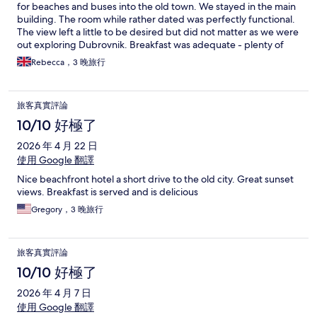
for beaches and buses into the old town. We stayed in the main
building. The room while rather dated was perfectly functional.
The view left a little to be desired but did not matter as we were
out exploring Dubrovnik. Breakfast was adequate - plenty of
food both hot and cold - only improvement would be
Rebecca，3 晚旅行
decaffeinated tea/coffee! The pool was lovely with lots of space
though some more parosols would be great. The view from the
pool was amazing. Overall a good stay for money.
旅客真實評論
10/10 好極了
2026 年 4 月 22 日
使用 Google 翻譯
Nice beachfront hotel a short drive to the old city. Great sunset
views. Breakfast is served and is delicious
Gregory，3 晚旅行
旅客真實評論
10/10 好極了
2026 年 4 月 7 日
使用 Google 翻譯