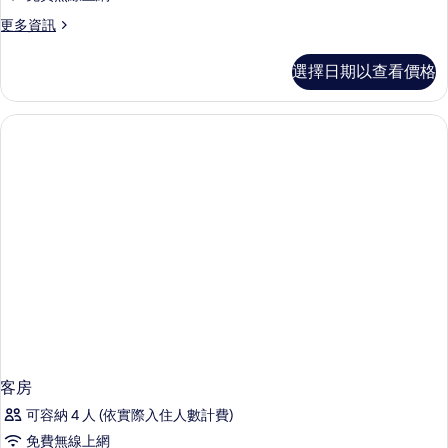
更
更多資訊
多
客
選擇日期以查看價格
房
的
詳
情
客房
可容納 4 人 (依實際入住人數計費)
免費無線上網