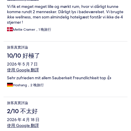
Vi fik et meget meget lille og mørkt rum, hvor vi dårligt kunne
komme rundt 2 mennesker. Dårligt lys i badeværelset. Vi brugte
ikke wellness, men som almindelig hotelgæst forstår vi ikke de 4
stjerner !
Mette Cramer，1 晚旅行
旅客真實評論
10/10 好極了
2026 年 5 月 7 日
使用 Google 翻譯
Sehr zufrieden mit allem Sauberkeit Freundlichkeit top 👍
Hoshang，2 晚旅行
旅客真實評論
2/10 不太好
2026 年 4 月 18 日
使用 Google 翻譯