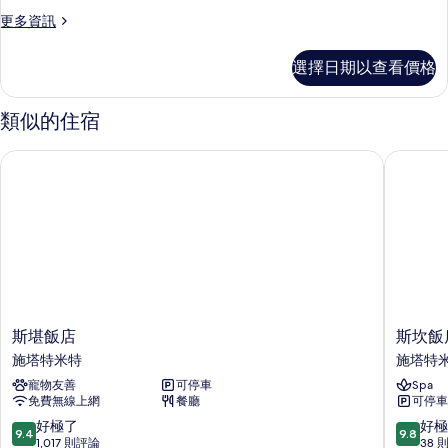
更
更多資訊
多
客
選擇日期以查看價格
房
的
詳
類似的住宿
情
斯堪飯店
斯坎飯店 S
斯
斯
斯堪飯店
斯坎飯店 
堪
坎
施塔特米特
施塔特
飯
飯
寵物友善
可停車
Spa
店
店
免費無線上網
餐廳
可停車
施
Stadtha
塔
-
9.4
9.8
好極了
好極
9.4
9.8
特
新
分，
分，
1,017 則評論
38 