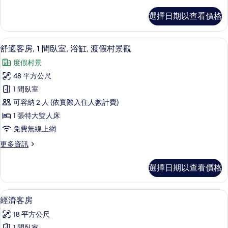
多
園
舒
選擇日期以查看價格
適
景
雙
觀
人
舒適客房, 1 間臥室, 浴缸, 渡假村景
顯
5
房,
舒適客房, 1 間臥室, 浴缸, 渡假村景觀
的
示
花
所
度假村景
園
舒
景
有
48 平方公尺
適
觀
相
1 間臥室
的
客
詳
片
可容納 2 人 (依實際入住人數計費)
房,
情
1 張特大雙人床
1
免費無線上網
間
更
更多資訊
臥
多
室,
舒
選擇日期以查看價格
適
浴
客
缸,
房,
經濟客房 | 低過敏寢具、客房內保險
顯
4
1
渡
經濟客房
示
間
假
18 平方公尺
臥
經
村
室,
1 間臥室