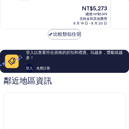
米
開
滿
滿
現
NT$5,273
特
業
分
分
在
施
10
10
總價 NT$5,919
價
含稅金和其他費用
塔
分，
分，
格
8 月 19 日 - 8 月 20 日
特
好
好
為
米
極
極
NT$5,273
比較類似住宿
特
了，
了，
1,017
38
則
則
評
評
登入以查看符合資格的折扣和禮遇。玩越多，獎勵就越
論
論
多！
登入
免費註冊
鄰近地區資訊