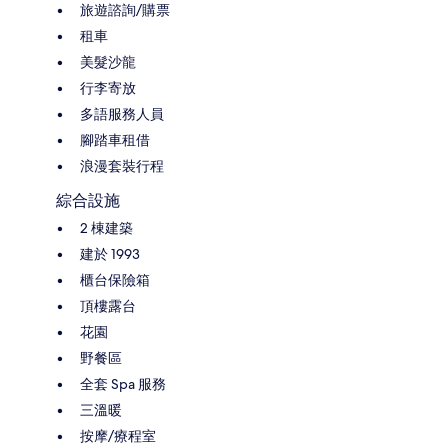
旅遊諮詢/購票
租車
美髮沙龍
行李寄放
多語服務人員
腳踏車租借
浪漫套裝行程
綜合設施
2 棟建築
建於 1993
櫃台保險箱
頂樓露台
花園
野餐區
全套 Spa 服務
三溫暖
按摩/療程室