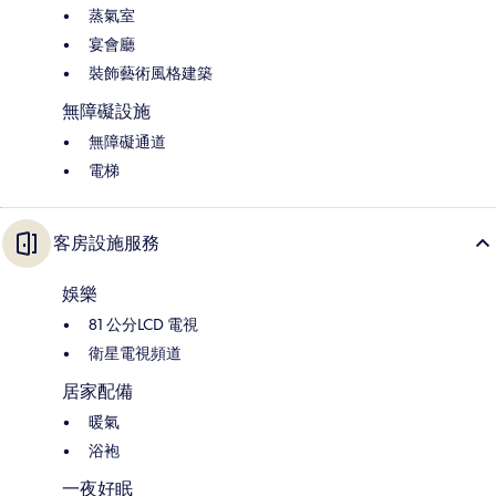
蒸氣室
宴會廳
裝飾藝術風格建築
無障礙設施
無障礙通道
電梯
客房設施服務
娛樂
81 公分LCD 電視
衛星電視頻道
居家配備
暖氣
浴袍
一夜好眠