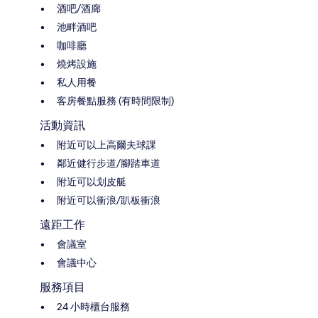
酒吧/酒廊
池畔酒吧
咖啡廳
燒烤設施
私人用餐
客房餐點服務 (有時間限制)
活動資訊
附近可以上高爾夫球課
鄰近健行步道/腳踏車道
附近可以划皮艇
附近可以衝浪/趴板衝浪
遠距工作
會議室
會議中心
服務項目
24 小時櫃台服務