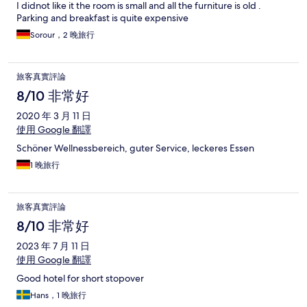
I didnot like it the room is small and all the furniture is old .
Parking and breakfast is quite expensive
Sorour，2 晚旅行
旅客真實評論
8/10 非常好
2020 年 3 月 11 日
使用 Google 翻譯
Schöner Wellnessbereich, guter Service, leckeres Essen
1 晚旅行
旅客真實評論
8/10 非常好
2023 年 7 月 11 日
使用 Google 翻譯
Good hotel for short stopover
Hans，1 晚旅行