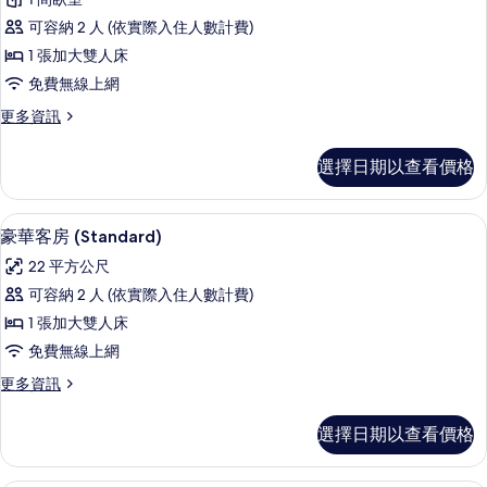
濟
浴
景
可容納 2 人 (依實際入住人數計費)
缸,
客
觀
渡
1 張加大雙人床
房
假
的
免費無線上網
村
的
所
景
更
更多資訊
所
觀
多
有
的
有
經
相
選擇日期以查看價格
詳
濟
相
情
片
客
片
房
豪華客房 (Standard) | 低過敏
顯
6
的
豪華客房 (Standard)
示
詳
22 平方公尺
情
豪
可容納 2 人 (依實際入住人數計費)
華
1 張加大雙人床
客
免費無線上網
房
更
更多資訊
(Standard)
多
的
豪
選擇日期以查看價格
華
所
客
有
房