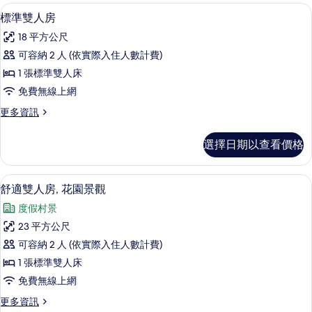
標準雙人房 | 低過敏寢具、客房內保
顯
4
標準雙人房
示
18 平方公尺
標
可容納 2 人 (依實際入住人數計費)
準
1 張標準雙人床
雙
免費無線上網
人
更
更多資訊
房
多
的
標
選擇日期以查看價格
準
所
雙
有
人
舒適雙人房, 花園景觀 | 低過敏寢具
顯
7
房
舒適雙人房, 花園景觀
相
示
的
片
度假村景
詳
舒
情
23 平方公尺
適
可容納 2 人 (依實際入住人數計費)
雙
1 張標準雙人床
人
免費無線上網
房,
更
更多資訊
花