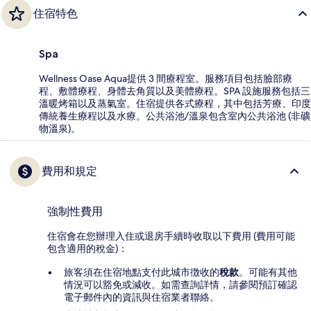
住宿特色
Spa
Wellness Oase Aqua提供 3 間療程室。服務項目包括臉部療
程、敷體療程、身體去角質以及美體療程。SPA 設施服務包括三
溫暖烤箱以及蒸氣室。住宿提供各式療程，其中包括芳療、印度
傳統養生療程以及水療。公共浴池/溫泉包含室內公共浴池 (非礦
物溫泉)。
費用和規定
強制性費用
住宿會在您辦理入住或退房手續時收取以下費用 (費用可能
包含適用的稅金)：
旅客須在住宿地點支付此城市徴收的
稅款
。可能有其他
情況可以豁免或減收。如需查詢詳情，請參閱預訂確認
電子郵件內的資訊與住宿業者聯絡。