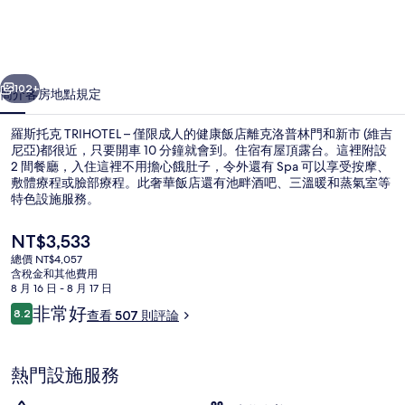
–
僅
一個
下一個
限
102+
簡介
客房
地點
規定
成
羅斯托克 TRIHOTEL – 僅限成人的健康飯店離克洛普林門和新市 (維吉
人
尼亞)都很近，只要開車 10 分鐘就會到。住宿有屋頂露台。這裡附設
的
2 間餐廳，入住這裡不用擔心餓肚子，令外還有 Spa 可以享受按摩、
敷體療程或臉部療程。此奢華飯店還有池畔酒吧、三溫暖和蒸氣室等
健
特色設施服務。
康
目
NT$3,533
飯
前
總價 NT$4,057
的
含稅金和其他費用
店
公共浴池
價
8 月 16 日 - 8 月 17 日
格
的
評
非常好
8.2
查看 507 則評論
是
8.2 分，滿分 10 分，
論
NT$3,533
相
片
熱門設施服務
集