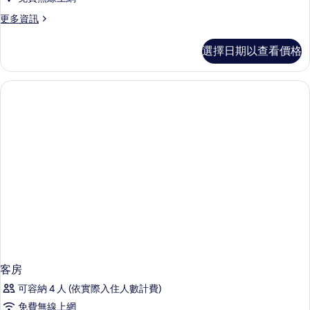
的
更
更多資訊
所
多
有
舒
選擇日期以查看價格
適
相
客
片
房
(Standard)
的
詳
情
客房
可容納 4 人 (依實際入住人數計費)
免費無線上網