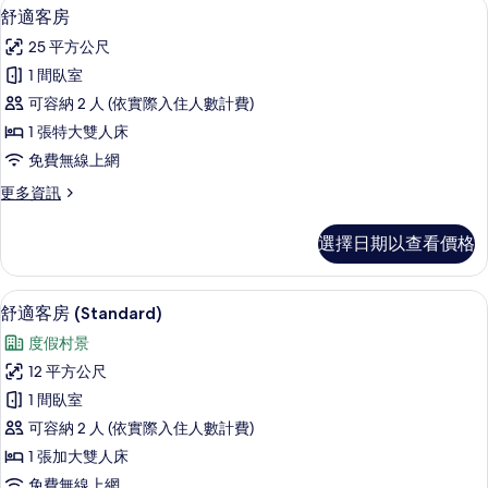
舒適客房 | 低過敏寢具、客房內保險
顯
11
(Standard)
相
舒適客房
示
的
片
25 平方公尺
詳
舒
情
1 間臥室
適
可容納 2 人 (依實際入住人數計費)
客
1 張特大雙人床
房
免費無線上網
的
更
更多資訊
所
多
有
舒
選擇日期以查看價格
適
相
客
片
房
低過敏寢具、客房內保險箱、隔音、免
顯
7
的
舒適客房 (Standard)
示
詳
度假村景
情
舒
12 平方公尺
適
1 間臥室
客
可容納 2 人 (依實際入住人數計費)
房
1 張加大雙人床
(Standard)
免費無線上網