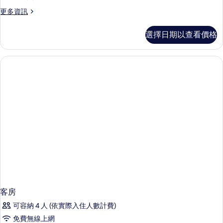
更
更多資訊
多
客
選擇日期以查看價格
房
的
詳
情
客房
可容納 4 人 (依實際入住人數計費)
免費無線上網