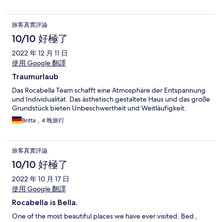
旅客真實評論
10/10 好極了
2022 年 12 月 11 日
使用 Google 翻譯
Traumurlaub
Das Rocabella Team schafft eine Atmosphäre der Entspannung
und Individualität. Das ästhetisch gestaltete Haus und das große
Grundstück bieten Unbeschwertheit und Weitläufigkeit.
Britta，4 晚旅行
旅客真實評論
10/10 好極了
2022 年 10 月 17 日
使用 Google 翻譯
Rocabella is Bella.
One of the most beautiful places we have ever visited. Bed ,