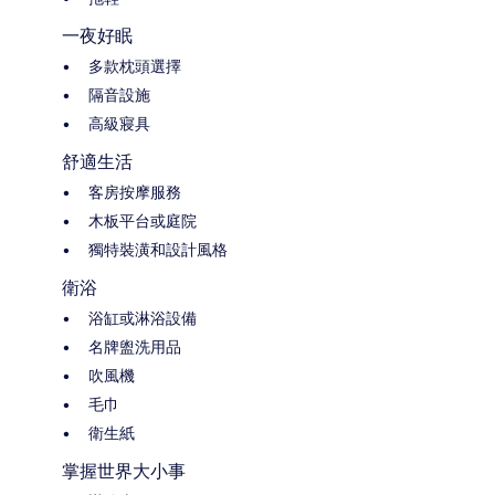
一夜好眠
多款枕頭選擇
隔音設施
高級寢具
舒適生活
客房按摩服務
木板平台或庭院
獨特裝潢和設計風格
衛浴
浴缸或淋浴設備
名牌盥洗用品
吹風機
毛巾
衛生紙
掌握世界大小事