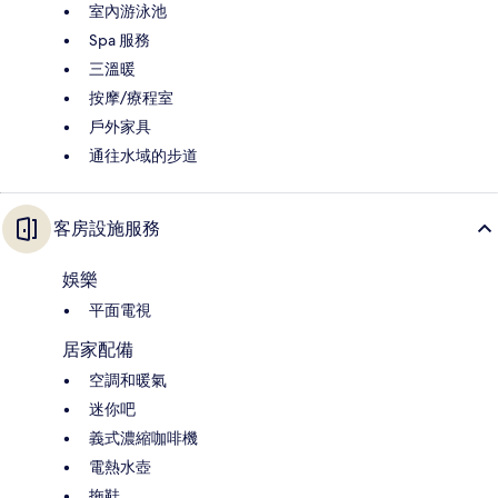
室內游泳池
Spa 服務
三溫暖
按摩/療程室
戶外家具
通往水域的步道
客房設施服務
娛樂
平面電視
居家配備
空調和暖氣
迷你吧
義式濃縮咖啡機
電熱水壺
拖鞋