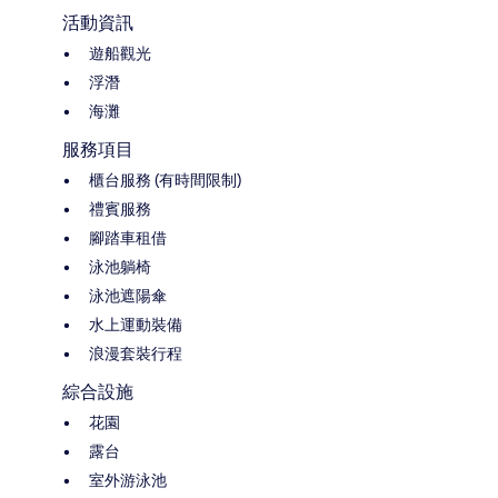
活動資訊
遊船觀光
浮潛
海灘
服務項目
櫃台服務 (有時間限制)
禮賓服務
腳踏車租借
泳池躺椅
泳池遮陽傘
水上運動裝備
浪漫套裝行程
綜合設施
花園
露台
室外游泳池