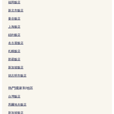
F
H
福岡飯店
r
i
新北市飯店
o
l
m
t
曼谷飯店
t
o
h
n
上海飯店
e
的
s
連
紐約飯店
e
結
名古屋飯店
a
的
札幌飯店
連
結
那霸飯店
新加坡飯店
胡志明市飯店
熱門國家和地區
台灣飯店
馬爾地夫飯店
新加坡飯店