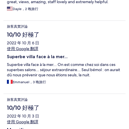
great, views, amazing, staff lovely and extremely helpful.
Dayle，2 晚旅行
旅客真實評論
10/10 好極了
2022 年 10 月 6 日
使用 Google 翻譯
Superbe villa face à la mer...
Superbe villa face à la mer... On est comme chez soi dans ces
superbes salons... séjour extraordinaire... Seul bémol : on aurait
dû nous prévenir que nous étions seuls, la nuit.
Emmanuel，3 晚旅行
旅客真實評論
10/10 好極了
2022 年 10 月 3 日
使用 Google 翻譯