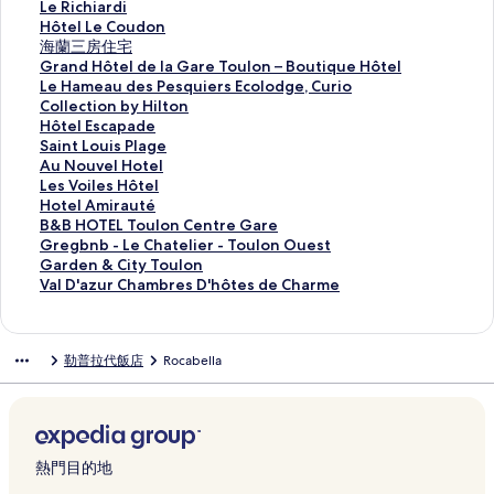
u
a
的
i
s
的
s
y
l
r
p
L
Le Richiardi
l
V
連
n
T
連
t
a
L
t
p
e
H
Hôtel Le Coudon
o
a
結
t
o
結
e
H
'
m
a
R
ô
海
海蘭三房住宅
n
l
e
u
r
ô
E
e
r
i
t
蘭
G
Grand Hôtel de la Gare Toulon – Boutique Hôtel
C
e
M
l
n
t
a
n
t
c
e
三
r
L
Le Hameau des Pesquiers Ecolodge, Curio
e
t
a
o
P
e
u
t
h
h
l
房
a
e
Collection by Hilton
n
t
r
n
l
l
t
f
ô
i
L
住
n
H
H
Hôtel Escapade
t
e
g
L
u
的
e
o
t
a
e
宅
d
a
ô
S
Saint Louis Plage
r
的
u
a
s
連
l
r
e
r
C
的
H
m
t
a
A
Au Nouvel Hotel
e
連
e
V
L
結
T
4
l
d
o
連
ô
e
e
i
u
L
Les Voiles Hôtel
的
結
r
a
a
o
P
P
i
u
結
t
a
l
n
N
e
H
Hotel Amirauté
連
i
l
C
u
e
r
的
d
e
u
E
t
o
s
o
B
B&B HOTEL Toulon Centre Gare
結
t
e
o
l
o
i
連
o
l
d
s
L
u
V
t
&
G
Gregbnb - Le Chatelier - Toulon Ouest
e
t
r
o
p
v
結
n
d
e
c
o
v
o
e
B
r
G
Garden & City Toulon
的
t
n
n
l
i
的
e
s
a
u
e
i
l
H
e
a
V
Val D'azur Chambres D'hôtes de Charme
連
e
i
P
e
l
連
l
P
p
i
l
l
A
O
g
r
a
結
的
c
o
W
o
結
a
e
a
s
H
e
m
T
b
d
l
連
h
r
i
d
G
s
d
P
o
s
i
E
n
e
D
勒普拉代飯店
Rocabella
結
e
t
t
g
a
q
e
l
t
H
r
L
b
n
'
的
的
h
e
r
u
的
a
e
ô
a
T
-
&
a
連
連
B
s
e
i
連
g
l
t
u
o
L
C
z
結
結
e
T
T
e
結
e
的
e
t
u
e
i
u
a
o
o
r
的
連
l
é
l
C
t
r
u
u
u
s
連
結
的
的
o
h
y
C
熱門目的地
t
l
l
E
結
連
連
n
a
T
h