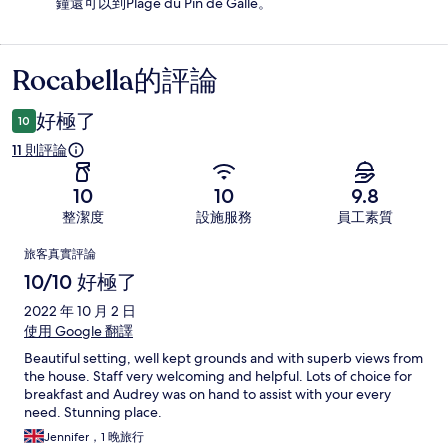
鐘還可以到Plage du Pin de Galle。
Rocabella的評論
評
論
好極了
10
11 則評論
10
10
9.8
整潔度
設施服務
員工素質
評
旅客真實評論
論
10/10 好極了
2022 年 10 月 2 日
使用 Google 翻譯
Beautiful setting, well kept grounds and with superb views from
the house. Staff very welcoming and helpful. Lots of choice for
breakfast and Audrey was on hand to assist with your every
need. Stunning place.
Jennifer，1 晚旅行