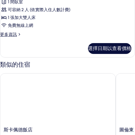
1 間臥室
本
可容納 2 人 (依實際入住人數計費)
雙
1 張加大雙人床
人
免費無線上網
房
更
更多資訊
的
多
所
基
選擇日期以查看價格
本
有
雙
相
人
類似的住宿
房
片
的
斯卡佩德飯店
圖倫東 
詳
情
斯
圖
斯卡佩德飯店
圖倫東
卡
倫