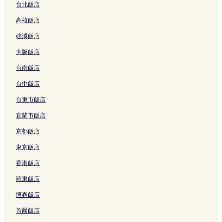
i
o
o
c
結
結
C
t
o
a
台北飯店
f
n
n
o
e
e
u
m
高雄飯店
u
C
–
l
n
l
l
b
l
e
B
o
t
i
o
r
礁溪飯店
T
n
o
d
r
e
n
e
e
t
u
g
e
r
的
s
大阪飯店
r
r
t
e
G
-
連
D
r
e
i
,
a
T
結
'
台南飯店
a
G
q
C
r
o
h
c
a
u
u
e
u
ô
台中飯店
e
r
e
r
的
l
t
台東市飯店
,
e
H
i
連
o
e
a
的
ô
o
結
n
s
宜蘭市飯店
S
連
t
C
O
d
t
結
e
o
u
e
京都飯店
o
l
l
e
C
n
的
l
s
h
東京飯店
e
連
e
t
a
香港飯店
'
結
c
的
r
s
t
連
m
羅東飯店
T
i
結
e
h
o
的
恆春飯店
r
n
連
o
b
結
首爾飯店
w
y