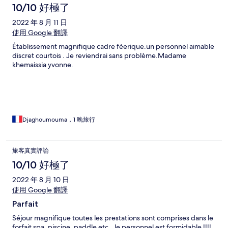
10/10 好極了
2022 年 8 月 11 日
使用 Google 翻譯
Établissement magnifique cadre féerique.un personnel aimable
discret courtois . Je reviendrai sans problème.Madame
khemaissia yvonne.
Djaghoumouma，1 晚旅行
旅客真實評論
10/10 好極了
2022 年 8 月 10 日
使用 Google 翻譯
Parfait
Séjour magnifique toutes les prestations sont comprises dans le
forfait spa, piscine, paddle etc...le personnel est formidable !!!!