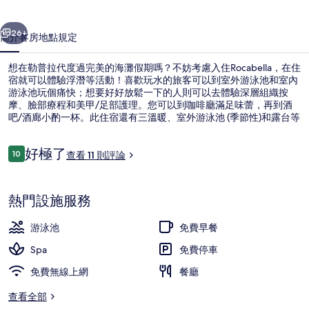
一個
下一個
26+
簡介
客房
地點
規定
想在勒普拉代度過完美的海灘假期嗎？不妨考慮入住Rocabella，在住
宿就可以體驗浮潛等活動！喜歡玩水的旅客可以到室外游泳池和室內
游泳池玩個痛快；想要好好放鬆一下的人則可以去體驗深層組織按
摩、臉部療程和美甲/足部護理。您可以到咖啡廳滿足味蕾，再到酒
吧/酒廊小酌一杯。此住宿還有三溫暖、室外游泳池 (季節性)和露台等
便利設施服務。
評
好極了
10
查看 11 則評論
10 分，滿分 10 分，
論
鳥瞰角度
熱門設施服務
游泳池
免費早餐
Spa
免費停車
免費無線上網
餐廳
查看全部