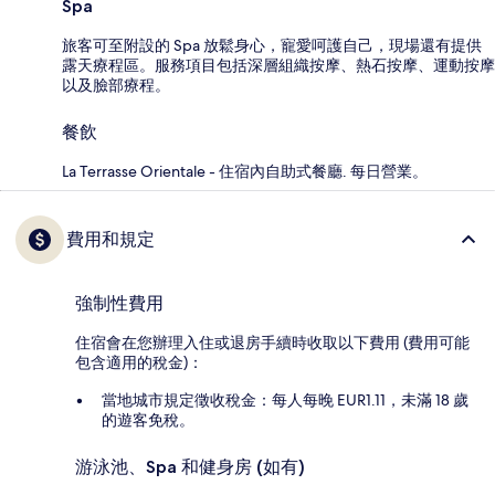
Spa
旅客可至附設的 Spa 放鬆身心，寵愛呵護自己，現場還有提供
露天療程區。服務項目包括深層組織按摩、熱石按摩、運動按摩
以及臉部療程。
餐飲
La Terrasse Orientale - 住宿內自助式餐廳. 每日營業。
費用和規定
強制性費用
住宿會在您辦理入住或退房手續時收取以下費用 (費用可能
包含適用的稅金)：
當地城市規定徵收稅金：每人每晚 EUR1.11，未滿 18 歲
的遊客免稅。
游泳池、Spa 和健身房 (如有)