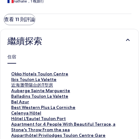
nathalie，1 晚旅行
查看 11 則評論
繼續探索
住宿
O
Okko Hotels Toulon Centre
k
I
Ibis Toulon La Valette
k
b
近
近海灘帶陽台的T型房
o
i
海
A
Auberge Sainte Marguerite
H
s
灘
u
B
Balladins Toulon La Valette
o
T
帶
b
a
B
Bel Azur
t
o
陽
e
l
e
B
Best Western Plus La Corniche
e
u
台
r
l
l
e
C
Celenya Hôtel
l
l
的
g
a
A
s
e
H
Hôtel L'Eautel Toulon Port
s
o
T
e
d
z
t
l
ô
A
Apartment for 4 People With Beautiful Terrace, a
T
n
型
S
i
u
W
e
t
p
Stone's Throw From the sea
o
L
房
a
n
r
e
n
e
a
A
Apparthôtel Privilodges Toulon Centre Gare