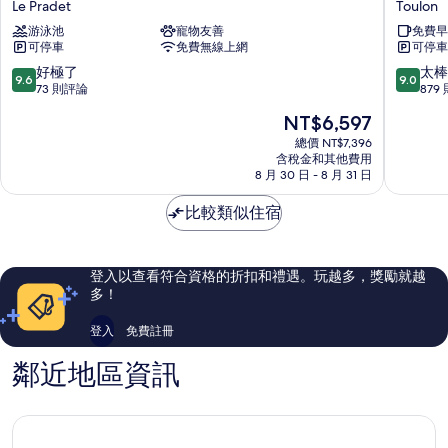
Le Pradet
Toulon
佩
東
游泳池
寵物友善
免費早
德
IHG
可停車
免費無線上網
可停車
飯
旗
店
下
9.6
9.0
好極了
太棒
9.6
9.0
Le
快
分，
分，
73 則評論
879
Pradet
捷
滿
滿
現
NT$6,597
假
分
分
在
日
10
10
總價 NT$7,396
價
含稅金和其他費用
飯
分，
分，
格
8 月 30 日 - 8 月 31 日
店
好
太
為
Toulon
極
棒
NT$6,597
比較類似住宿
了，
了，
73
879
則
則
評
評
登入以查看符合資格的折扣和禮遇。玩越多，獎勵就越
論
論
多！
登入
免費註冊
鄰近地區資訊