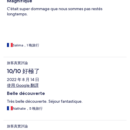
Magnifique
C'était super dommage que nous sommes pas restés
longtemps.
Salima，1 晚旅行
旅客真實評論
10/10 好極了
2022 年 8 月 14 日
使用 Google 翻譯
Belle découverte
Très belle découverte. Séjour fantastique.
Nathalie，5 晚旅行
旅客真實評論