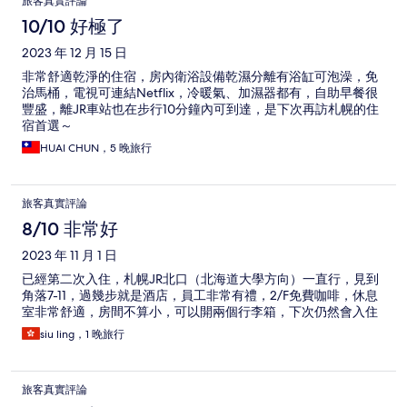
旅客真實評論
10/10 好極了
2023 年 12 月 15 日
非常舒適乾淨的住宿，房內衛浴設備乾濕分離有浴缸可泡澡，免
治馬桶，電視可連結Netflix，冷暖氣、加濕器都有，自助早餐很
豐盛，離JR車站也在步行10分鐘內可到達，是下次再訪札幌的住
宿首選～
HUAI CHUN，5 晚旅行
旅客真實評論
8/10 非常好
2023 年 11 月 1 日
已經第二次入住，札幌JR北口（北海道大學方向）一直行，見到
角落7-11，過幾步就是酒店，員工非常有禮，2/F免費咖啡，休息
室非常舒適，房間不算小，可以開兩個行李箱，下次仍然會入住
siu ling，1 晚旅行
旅客真實評論