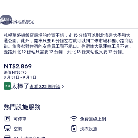
店
一個
下一個
廣
25+
簡介
客房
地點
規定
場
札幌華盛頓飯店廣場的位置不錯，走 15 分鐘可以到北海道大學和大
的
通公園。此外，開車只要 5 分鐘左右就可以到二條市場和狸小路商店
街。旅客都對住宿的友善員工讚不絕口。住宿離大眾運輸工具不遠，
相
走路到北 12 條站只需要 12 分鐘，到北 13 條東站也只要 12 分鐘。
片
目
NT$2,869
集
前
總價 NT$3,175
的
8 月 31 日 - 9 月 1 日
價
評
太棒了
9.0
書桌、免費無線上網、床單
查看 322 則評論
格
9.0 分，滿分 10 分，
論
是
NT$2,869
熱門設施服務
可停車
免費無線上網
空調
洗衣設施