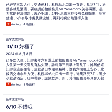
已經第三次入住，交通便利，札幌站北口出一直走，見到7-11，過
幾步就是酒店，要稱讚前枱服務員Ms Yamamoto,笑容滿面、盡
力幫助解決問題，衷心謝謝，2/F休息處三點後有免費咖啡、地方
舒適，9/F有取冰處及微波爐，再到札幌仍然選擇入住
siu ling，4 晚旅行
旅客真實評論
10/10 好極了
2024 年 6 月 8 日
已多次入住，記得去年六月遇上前枱服務員Ms Yamamoto,今次
入住第一天沒遇見有點失望，誰料第三日早上遇見了，她居然還
記得我這個住客，這就是日本服務精神，讓我六個晚上安心，此
飯店交通非常方便，札幌JR站北口出一直行，過馬路見7-11，過少
少就是酒店，旺中帶靜，設施乾淨、新，其他服務員每見客人都
會打招呼
siu ling，3 晚旅行
旅客真實評論
6/10 不錯哦