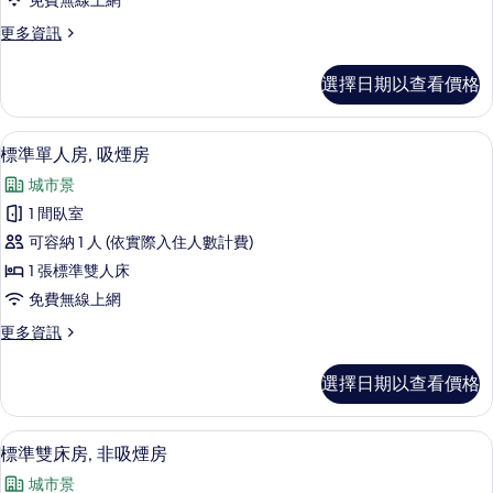
免費無線上網
非
更
更多資訊
吸
多
煙
標
選擇日期以查看價格
準
房
單
的
人
書桌、免費無線上網、床單
顯
1
房,
標準單人房, 吸煙房
所
示
非
有
城市景
吸
標
煙
相
1 間臥室
準
房
片
可容納 1 人 (依實際入住人數計費)
的
單
詳
1 張標準雙人床
人
情
免費無線上網
房,
更
更多資訊
吸
多
煙
標
選擇日期以查看價格
準
房
單
的
人
書桌、免費無線上網、床單
顯
1
房,
標準雙床房, 非吸煙房
所
示
吸
有
城市景
煙