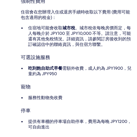
強制性費用
住宿會在您辦理入住或退房手續時收取以下費用 (費用可能
包含適用的稅金)：
住宿地可能會收取
城市稅
。城市稅依每晚房價而定，每
人每晚介於 JPY100 至 JPY10,000 不等。請注意，可能
還有其他免稅情況。詳細資訊，請參閱訂房後收到的預
訂確認信中的聯絡資訊，與住宿方聯繫。
可選設施服務
吃到飽自助式早餐
需額外收費，成人約為 JPY1900，兒
童約為 JPY950
寵物
服務性動物免收費
停車
提供有車棚的停車場自助停車，費用為每晚 JPY1200，
可自由進出