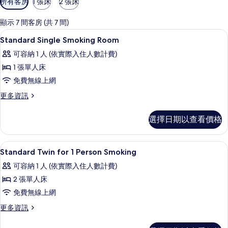
所有客房
1 張床
2 張床
用
的
顯示 7 間客房 (共 7 間)
客
書桌、免費無線上網、床單
顯
1
Standard Single Smoking Room
房
示
篩
可容納 1 人 (依實際入住人數計費)
Standard
選
1 張單人床
Single
條
免費無線上網
Smoking
件
Room
更
更多資訊
多
的
Standard
選擇日期以查看價格
所
Single
Smoking
有
Room
書桌、免費無線上網、床單
顯
相
1
的
Standard Twin for 1 Person Smoking
示
詳
片
可容納 1 人 (依實際入住人數計費)
情
Standard
2 張單人床
Twin
免費無線上網
for
1
更
更多資訊
多
Person
Standard