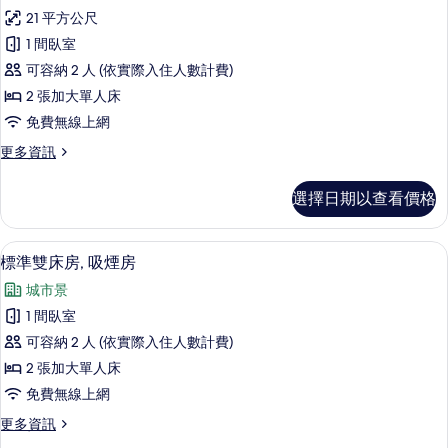
標
房
相
21 平方公尺
準
的
片
1 間臥室
詳
雙
情
可容納 2 人 (依實際入住人數計費)
床
2 張加大單人床
房,
免費無線上網
非
更
更多資訊
吸
多
煙
標
選擇日期以查看價格
準
房
雙
的
床
書桌、免費無線上網、床單
顯
1
房,
標準雙床房, 吸煙房
所
示
非
有
城市景
吸
標
煙
相
1 間臥室
準
房
片
可容納 2 人 (依實際入住人數計費)
的
雙
詳
2 張加大單人床
床
情
免費無線上網
房,
更
更多資訊
吸
多