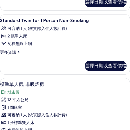
Smoking
選擇日期以查看價格
Twin
的
for
1
所
書桌、免費無線上網、床單
顯
1
Person
Standard Twin for 1 Person Non-Smoking
有
示
Smoking
可容納 1 人 (依實際入住人數計費)
的
相
Standard
詳
2 張單人床
片
Twin
情
免費無線上網
for
1
更
更多資訊
多
Person
Standard
Non-
選擇日期以查看價格
Twin
Smoking
for
1
的
書桌、免費無線上網、床單
顯
1
Person
標準單人房, 非吸煙房
所
示
Non-
城市景
有
Smoking
標
的
13 平方公尺
相
準
詳
1 間臥室
片
情
單
可容納 1 人 (依實際入住人數計費)
人
1 張標準雙人床
房,