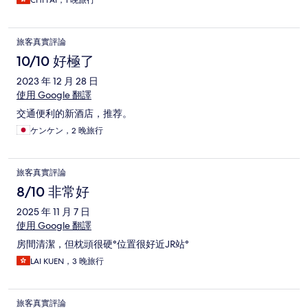
CHI FAI，1 晚旅行
旅客真實評論
10/10 好極了
2023 年 12 月 28 日
使用 Google 翻譯
交通便利的新酒店，推荐。
ケンケン，2 晚旅行
旅客真實評論
8/10 非常好
2025 年 11 月 7 日
使用 Google 翻譯
房間清潔，但枕頭很硬°位置很好近JR站°
LAI KUEN，3 晚旅行
旅客真實評論