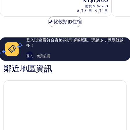
NT$1,840
札
幌
10
10
在
幌
總價 NT$2,230
市
分，
分，
價
8 月 31 日 - 9 月 1 日
市
中
有
有
格
中
心
夠
夠
為
比較類似住宿
心
讚，
讚，
NT$1,840
863
1,007
則
則
評
評
登入以查看符合資格的折扣和禮遇。玩越多，獎勵就越
論
論
多！
登入
免費註冊
鄰近地區資訊