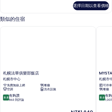
煙
標
選擇日期以查看價格
準
房
雙
的
床
類似的住宿
房,
所
吸
札幌法華俱樂部飯店
MYSTA
有
煙
房
相
的
片
詳
情
札
MYSTA
札幌法華俱樂部飯店
MYST
幌
札
札幌市中心
札幌市
法
幌
免費無線上網
餐廳
可停車
華
站
空調
洗衣設施
餐廳
俱
北
樂
口
8.8
8.6
有夠讚
有夠
8.8
8.6
部
酒
分，
分，
863 則評論
1,0
飯
店
滿
滿
店
札
分
分
現