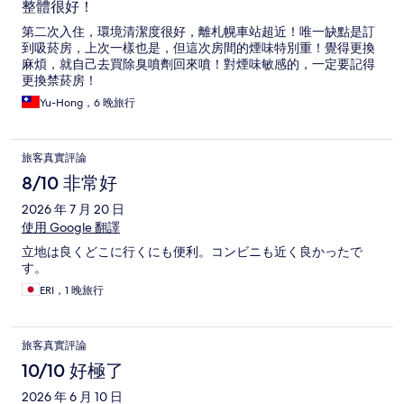
整體很好！
第二次入住，環境清潔度很好，離札幌車站超近！唯一缺點是訂
到吸菸房，上次一樣也是，但這次房間的煙味特別重！覺得更換
麻煩，就自己去買除臭噴劑回來噴！對煙味敏感的，一定要記得
更換禁菸房！
Yu-Hong，6 晚旅行
旅客真實評論
8/10 非常好
2026 年 7 月 20 日
使用 Google 翻譯
立地は良くどこに行くにも便利。コンビニも近く良かったで
す。
ERI，1 晚旅行
旅客真實評論
10/10 好極了
2026 年 6 月 10 日