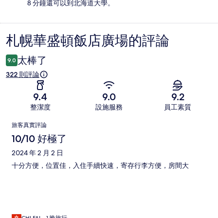
8 分鐘還可以到北海道大學。
札幌華盛頓飯店廣場的評論
評
論
太棒了
9.0
322 則評論
9.4
9.0
9.2
整潔度
設施服務
員工素質
評
旅客真實評論
論
10/10 好極了
2024 年 2 月 2 日
十分方便，位置佳，入住手續快速，寄存行李方便，房間大