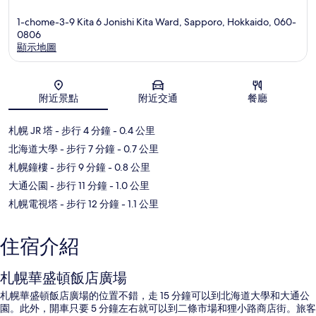
1-chome-3-9 Kita 6 Jonishi Kita Ward, Sapporo, Hokkaido, 060-
0806
顯示地圖
地圖
附近景點
附近交通
餐廳
札幌 JR 塔
- 步行 4 分鐘
- 0.4 公里
北海道大學
- 步行 7 分鐘
- 0.7 公里
札幌鐘樓
- 步行 9 分鐘
- 0.8 公里
大通公園
- 步行 11 分鐘
- 1.0 公里
札幌電視塔
- 步行 12 分鐘
- 1.1 公里
住宿介紹
札幌華盛頓飯店廣場
札幌華盛頓飯店廣場的位置不錯，走 15 分鐘可以到北海道大學和大通公
園。此外，開車只要 5 分鐘左右就可以到二條市場和狸小路商店街。旅客