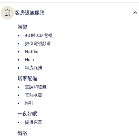
客房設施服務
娛樂
40 吋LCD 電視
數位電視頻道
Netflix
Hulu
串流服務
居家配備
空調和暖氣
電熱水壺
拖鞋
一夜好眠
提供床單
衛浴