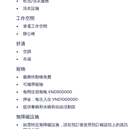
乾洗/洗衣服務
洗衣設施
工作空間
筆電工作空間
辦公椅
舒適
空調
吊扇
寵物
服務性動物免費
可攜帶寵物
每間住宿每晚 VND500000
押金：每次入住 VND1000000
提供餐碗和水碗和自由活動區
無障礙設施
如需特定無障礙設施，請在預訂後使用預訂確認信上的資訊