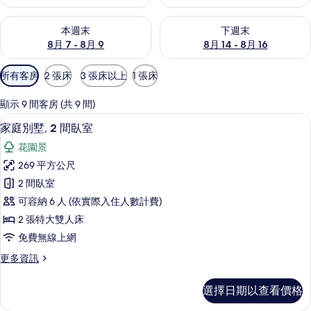
查看本週末 (8月 7 - 8月 9) 的供應情況
查看下週末 (8月 14 - 8月 16)
本週末
下週末
8月 7 - 8月 9
8月 14 - 8月 16
可
所有客房
2 張床
3 張床以上
1 張床
用
的
顯示 9 間客房 (共 9 間)
客
高級寢具、迷你吧、筆電工作空間、熨
顯
8
家庭別墅, 2 間臥室
房
示
篩
花園景
家
選
269 平方公尺
庭
條
2 間臥室
別
件
可容納 6 人 (依實際入住人數計費)
墅,
2 張特大雙人床
2
免費無線上網
間
更
更多資訊
臥
多
室
家
選擇日期以查看價格
庭
的
別