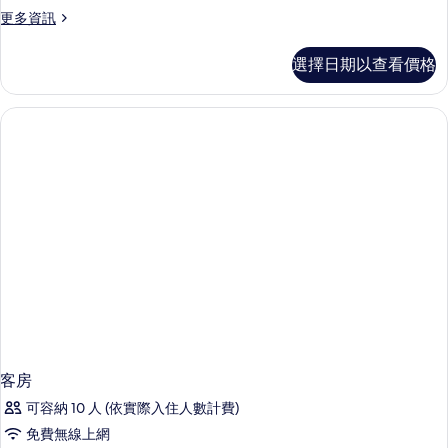
的
更
更多資訊
所
多
有
特
選擇日期以查看價格
色
相
別
片
墅
的
詳
情
客房
可容納 10 人 (依實際入住人數計費)
免費無線上網