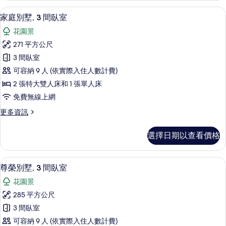
所
墅,
高級寢具、迷你吧、筆電工作空間、熨
顯
11
2
有
家庭別墅, 3 間臥室
示
間
相
花園景
臥
家
片
室
271 平方公尺
庭
的
3 間臥室
詳
別
情
可容納 9 人 (依實際入住人數計費)
墅,
2 張特大雙人床和 1 張單人床
3
免費無線上網
間
更
更多資訊
臥
多
室
家
選擇日期以查看價格
庭
的
別
所
墅,
高級寢具、迷你吧、筆電工作空間、熨
顯
9
3
有
尊榮別墅, 3 間臥室
示
間
相
花園景
臥
尊
片
室
285 平方公尺
榮
的
3 間臥室
詳
別
情
可容納 9 人 (依實際入住人數計費)