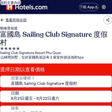
跳到主要內容
下載 App
查看所有住宿
整棟度假屋
富國島 Sailing Club Signature 度假
村
5.0
Sailing Club Signature Resort Phu Quoc
星
山林間別墅，位於富國島並設有 2 座室外游泳池和Spa
級
住
選擇日期以查看價格
宿
想要去哪裡？
日期
旅客