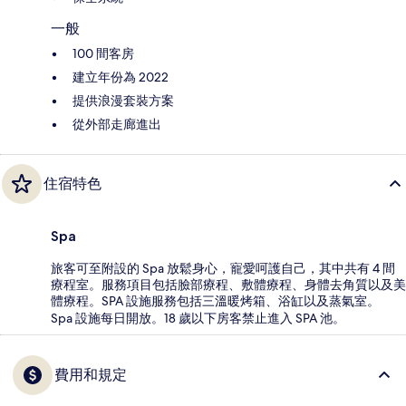
一般
100 間客房
建立年份為 2022
提供浪漫套裝方案
從外部走廊進出
住宿特色
Spa
旅客可至附設的 Spa 放鬆身心，寵愛呵護自己，其中共有 4 間
療程室。服務項目包括臉部療程、敷體療程、身體去角質以及美
體療程。SPA 設施服務包括三溫暖烤箱、浴缸以及蒸氣室。
Spa 設施每日開放。18 歲以下房客禁止進入 SPA 池。
費用和規定