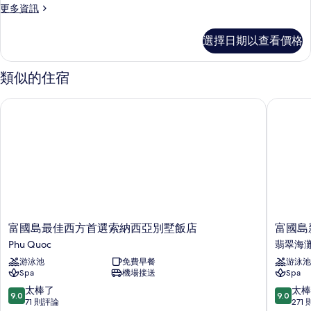
更
更多資訊
多
客
選擇日期以查看價格
房
的
詳
類似的住宿
情
富國島最佳西方首選索納西亞別墅飯店
富國島新
富
富
富國島最佳西方首選索納西亞別墅飯店
富國島
國
國
Phu Quoc
翡翠海
島
島
游泳池
免費早餐
游泳池
最
新
Spa
機場接送
Spa
佳
世
西
界
9.0
9.0
太棒了
太棒
9.0
9.0
方
度
分，
分，
71 則評論
271