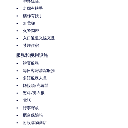
聯絡住宿。
走廊有扶手
樓梯有扶手
無電梯
火警閃燈
入口通道光線充足
禁煙住宿
服務和便利設施
禮賓服務
每日客房清潔服務
多語服務人員
轉接頭/充電器
熨斗/燙衣板
電話
行李寄放
櫃台保險箱
附設購物商店