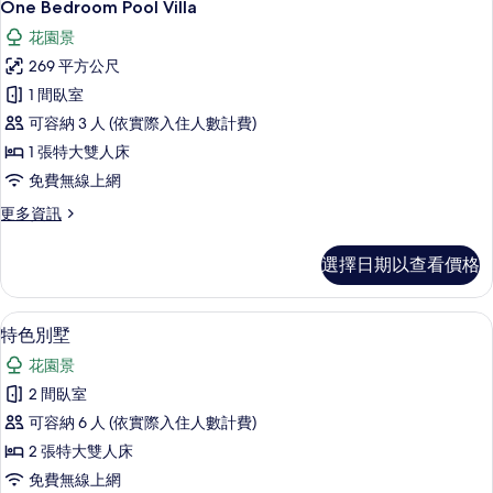
8
Villa
One Bedroom Pool Villa
示
的
花園景
詳
One
情
269 平方公尺
Bedroom
1 間臥室
Pool
可容納 3 人 (依實際入住人數計費)
Villa
的
1 張特大雙人床
所
免費無線上網
有
更
更多資訊
多
相
One
選擇日期以查看價格
片
Bedroom
Pool
Villa
高級寢具、迷你吧、筆電工作空間、熨
顯
6
的
特色別墅
示
詳
花園景
情
特
2 間臥室
色
可容納 6 人 (依實際入住人數計費)
別
2 張特大雙人床
墅
免費無線上網