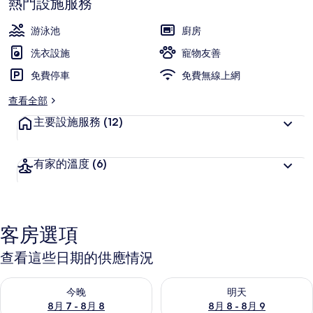
熱門設施服務
最
深
高
受
游泳池
廚房
旅
洗衣設施
寵物友善
客
免費停車
喜
免費無線上網
愛
查看全部
主要設施服務
(12)
有家的溫度
(6)
客房選項
查看這些日期的供應情況
查看今晚 (8月 7 - 8月 8) 的供應情況
查看明天 (8月 8 - 8月 9) 的
今晚
明天
8月 7 - 8月 8
8月 8 - 8月 9