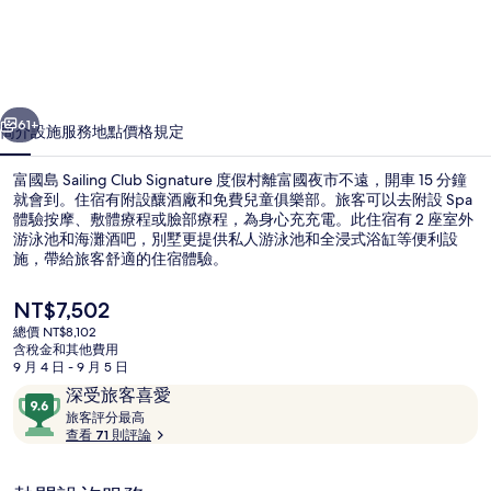
Club
Signature
度
假
一個
下一個
61+
簡介
設施服務
地點
價格
規定
村
的
富國島 Sailing Club Signature 度假村離富國夜市不遠，開車 15 分鐘
就會到。住宿有附設釀酒廠和免費兒童俱樂部。旅客可以去附設 Spa
相
體驗按摩、敷體療程或臉部療程，為身心充充電。此住宿有 2 座室外
游泳池和海灘酒吧，別墅更提供私人游泳池和全浸式浴缸等便利設
片
施，帶給旅客舒適的住宿體驗。
集
目
NT$7,502
前
總價 NT$8,102
的
含稅金和其他費用
2 座室外游泳池
價
9 月 4 日 - 9 月 5 日
格
評
9.6
深受旅客喜愛
是
論
旅
分，
旅客評分最高
NT$7,502
客
查看 71 則評論
滿
評
分
分
10，