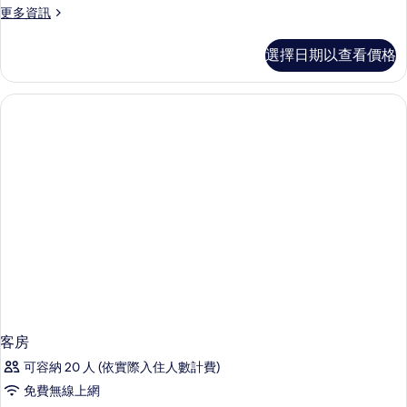
更
更多資訊
多
客
選擇日期以查看價格
房
的
詳
情
客房
可容納 20 人 (依實際入住人數計費)
免費無線上網