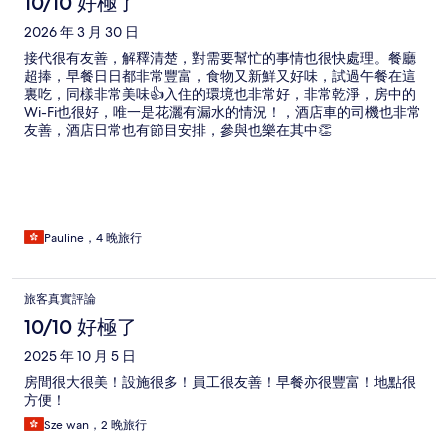
論
10/10 好極了
2026 年 3 月 30 日
接代很有友善，解釋清楚，對需要幫忙的事情也很快處理。餐廳
超捧，早餐日日都非常豐富，食物又新鮮又好味，試過午餐在這
裏吃，同樣非常美味👍入住的環境也非常好，非常乾淨，房中的
Wi-Fi也很好，唯一是花灑有漏水的情況！，酒店車的司機也非常
友善，酒店日常也有節目安排，參與也樂在其中👏
Pauline，4 晚旅行
旅客真實評論
10/10 好極了
2025 年 10 月 5 日
房間很大很美！設施很多！員工很友善！早餐亦很豐富！地點很
方便！
Sze wan，2 晚旅行