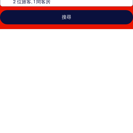
搜尋
富
國
島
Sailing