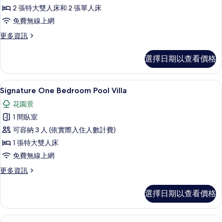
墅,
2 張特大雙人床和 2 張單人床
3
免費無線上網
間
更
更多資訊
臥
多
室
尊
選擇日期以查看價格
榮
的
別
所
墅,
高級寢具、迷你吧、筆電工作空間、熨
顯
9
3
有
Signature One Bedroom Pool Villa
示
間
相
花園景
臥
Signature
片
室
1 間臥室
One
的
可容納 3 人 (依實際入住人數計費)
Bedroom
詳
情
1 張特大雙人床
Pool
Villa
免費無線上網
的
更
更多資訊
多
所
Signature
有
選擇日期以查看價格
One
相
Bedroom
Pool
片
高級寢具、迷你吧、筆電工作空間、熨
顯