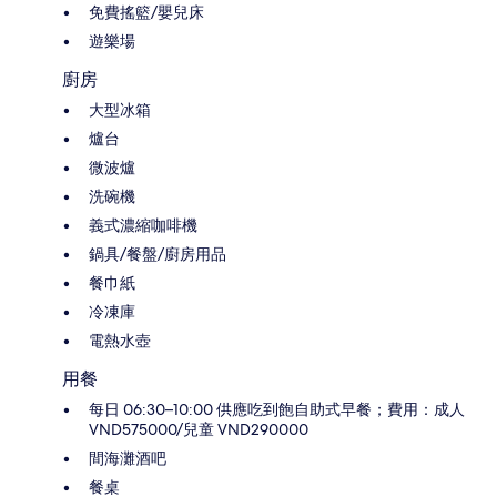
免費搖籃/嬰兒床
遊樂場
廚房
大型冰箱
爐台
微波爐
洗碗機
義式濃縮咖啡機
鍋具/餐盤/廚房用品
餐巾紙
冷凍庫
電熱水壺
用餐
每日 06:30–10:00 供應吃到飽自助式早餐；費用：成人
VND575000/兒童 VND290000
間海灘酒吧
餐桌