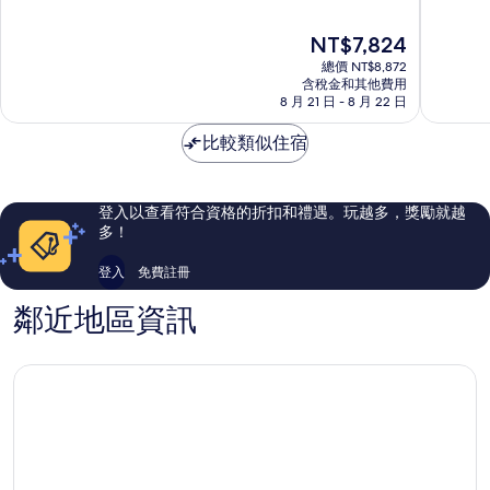
首
假
滿
滿
選
村
分
分
現
NT$7,824
索
翡
10
10
在
納
翠
分，
分，
總價 NT$8,872
價
西
海
太
太
含稅金和其他費用
格
亞
8 月 21 日 - 8 月 22 日
灘
棒
棒
為
別
了，
了，
NT$7,824
墅
比較類似住宿
71
271
飯
則
則
店
評
評
Phu
論
論
登入以查看符合資格的折扣和禮遇。玩越多，獎勵就越
Quoc
多！
登入
免費註冊
鄰近地區資訊