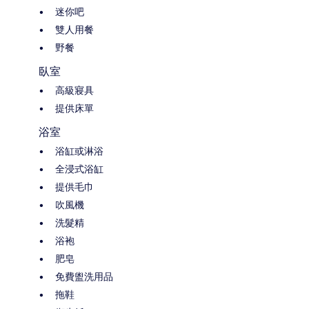
迷你吧
雙人用餐
野餐
臥室
高級寢具
提供床單
浴室
浴缸或淋浴
全浸式浴缸
提供毛巾
吹風機
洗髮精
浴袍
肥皂
免費盥洗用品
拖鞋