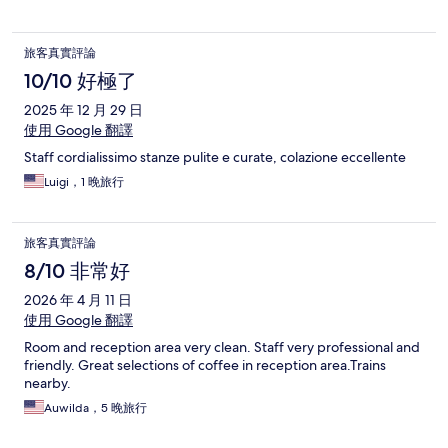
旅客真實評論
10/10 好極了
2025 年 12 月 29 日
使用 Google 翻譯
Staff cordialissimo stanze pulite e curate, colazione eccellente
Luigi，1 晚旅行
旅客真實評論
8/10 非常好
2026 年 4 月 11 日
使用 Google 翻譯
Room and reception area very clean. Staff very professional and
friendly. Great selections of coffee in reception area.Trains
nearby.
Auwilda，5 晚旅行