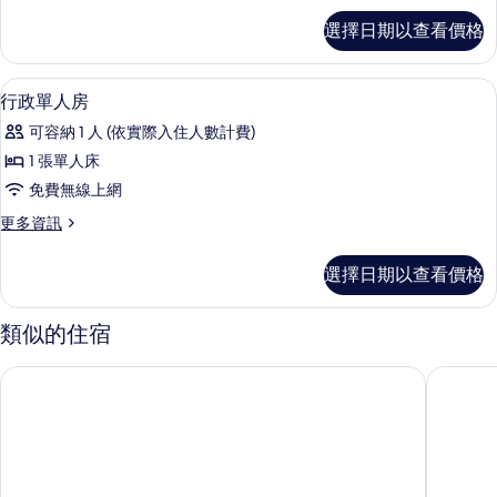
所
高
選擇日期以查看價格
級
有
房
相
的
迷你吧、客房內保險箱、書桌、筆電工
顯
5
詳
行政單人房
片
示
情
可容納 1 人 (依實際入住人數計費)
行
1 張單人床
政
免費無線上網
單
更
更多資訊
人
多
房
行
選擇日期以查看價格
政
的
單
所
人
類似的住宿
房
有
的
Florence Lavagnini The Social Hub 飯店
IQ Hotel
相
詳
情
片