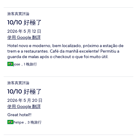
旅客真實評論
10/10 好極了
2026 年 5 月 12 日
使用 Google 翻譯
Hotel novo e moderno, bem localizado, próximo a estação de
trem e a restaurantes. Café da manhã excelente! Permitiu a
guarda de malas após o checkout o que foi muito útil.
jose，1 晚旅行
旅客真實評論
10/10 好極了
2026 年 5 月 20 日
使用 Google 翻譯
Great hotel!!
Felipe，3 晚旅行