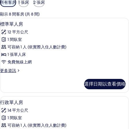
可
所有客房
1 張床
2 張床
用
的
顯示 8 間客房 (共 8 間)
客
迷你吧、客房內保險箱、書桌、筆電工
顯
5
標準單人房
房
示
篩
12 平方公尺
標
選
1 間臥室
準
條
可容納 1 人 (依實際入住人數計費)
單
件
1 張單人床
人
免費無線上網
房
更
更多資訊
的
多
所
標
選擇日期以查看價格
準
有
單
相
人
迷你吧、客房內保險箱、書桌、筆電工
顯
5
房
行政單人房
片
示
的
14 平方公尺
詳
行
情
1 間臥室
政
可容納 1 人 (依實際入住人數計費)