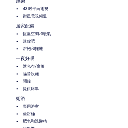
娛樂
43 吋平面電視
衛星電視頻道
居家配備
恆溫空調和暖氣
迷你吧
浴袍和拖鞋
一夜好眠
遮光布/窗簾
隔音設施
鬧鐘
提供床單
衛浴
專用浴室
坐浴桶
肥皂和洗髮精