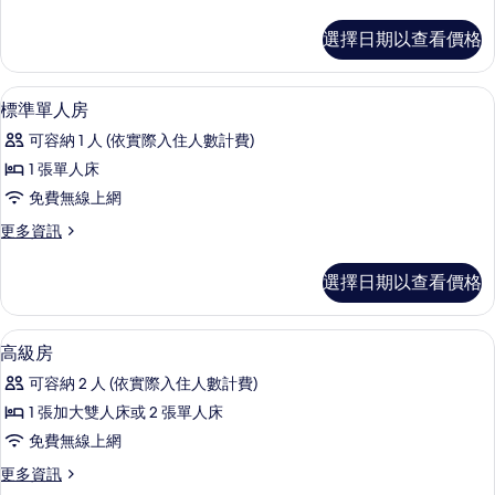
多
床
高
選擇日期以查看價格
級
房
雙
的
人
迷你吧、客房內保險箱、書桌、筆電工
顯
4
或
標準單人房
所
示
雙
有
可容納 1 人 (依實際入住人數計費)
床
標
房
相
1 張單人床
準
的
片
免費無線上網
詳
單
情
更
更多資訊
人
多
房
標
選擇日期以查看價格
準
的
單
所
人
迷你吧、客房內保險箱、書桌、筆電工
顯
11
房
高級房
有
示
的
相
可容納 2 人 (依實際入住人數計費)
詳
高
情
片
1 張加大雙人床或 2 張單人床
級
免費無線上網
房
更
更多資訊
的
多