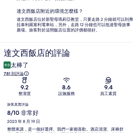
達文西飯店附近的環境怎麼樣？
達文西飯店位於新聖母瑪莉亞教堂，只要走路 2 分鐘就可以到弗
拉泰利羅塞利電車站，另外，走路 12 分鐘也可以抵達聖母故事
廣場。旅客對於這間飯店位置的評價都很好。
達文西飯店的評論
評
論
太棒了
9.0
781 則評論
9.2
8.6
9.4
整潔度
設施服務
員工素質
評
旅客真實評論
論
8/10 非常好
2023 年 8 月 19 日
整體來講，是一個好選擇。我們一家都喜歡。酒店清潔、床褥舒