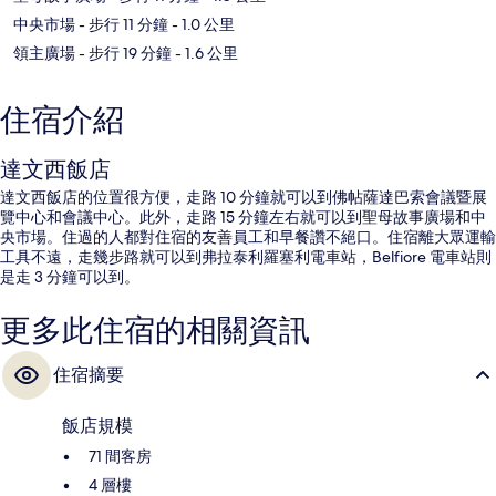
中央市場
- 步行 11 分鐘
- 1.0 公里
領主廣場
- 步行 19 分鐘
- 1.6 公里
住宿介紹
達文西飯店
達文西飯店的位置很方便，走路 10 分鐘就可以到佛帖薩達巴索會議暨展
覽中心和會議中心。此外，走路 15 分鐘左右就可以到聖母故事廣場和中
央市場。住過的人都對住宿的友善員工和早餐讚不絕口。住宿離大眾運輸
工具不遠，走幾步路就可以到弗拉泰利羅塞利電車站，Belfiore 電車站則
是走 3 分鐘可以到。
更多此住宿的相關資訊
住宿摘要
飯店規模
71 間客房
4 層樓