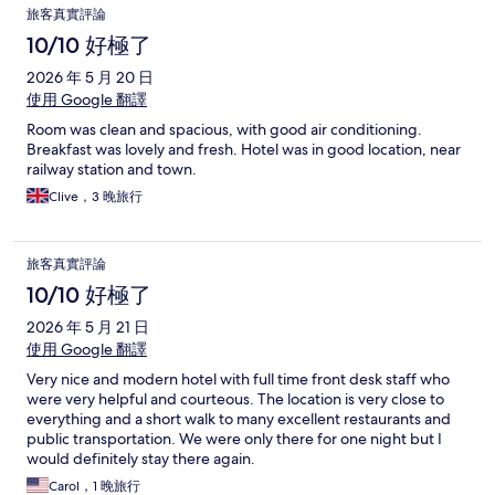
旅客真實評論
10/10 好極了
2026 年 5 月 20 日
使用 Google 翻譯
Room was clean and spacious, with good air conditioning.
Breakfast was lovely and fresh. Hotel was in good location, near
railway station and town.
Clive，3 晚旅行
旅客真實評論
10/10 好極了
2026 年 5 月 21 日
使用 Google 翻譯
Very nice and modern hotel with full time front desk staff who
were very helpful and courteous. The location is very close to
everything and a short walk to many excellent restaurants and
public transportation. We were only there for one night but I
would definitely stay there again.
Carol，1 晚旅行