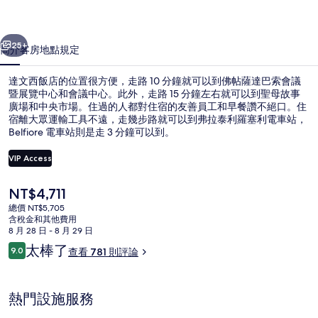
相
一個
下一個
片
25+
簡介
客房
地點
規定
集
達文西飯店的位置很方便，走路 10 分鐘就可以到佛帖薩達巴索會議
暨展覽中心和會議中心。此外，走路 15 分鐘左右就可以到聖母故事
廣場和中央市場。住過的人都對住宿的友善員工和早餐讚不絕口。住
宿離大眾運輸工具不遠，走幾步路就可以到弗拉泰利羅塞利電車站，
Belfiore 電車站則是走 3 分鐘可以到。
VIP Access
目
NT$4,711
高級雙人或雙床房 | 迷你吧、客房內
前
總價 NT$5,705
的
含稅金和其他費用
價
8 月 28 日 - 8 月 29 日
格
評
太棒了
9.0
查看 781 則評論
是
9.0 分，滿分 10 分，
論
NT$4,711
熱門設施服務