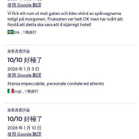
使用 Google 翻譯
Vi fick ett rum ut mot gatan och blev störd av spårvagnarna
tidigt på morgonen. Frukosten var helt OK men har svårt att
förstå att detta ska vara ett 4 stjärnigt hotell
Erik，1 晚旅行
旅客真實評論
10/10 好極了
2026 年 1 月 3 日
使用 Google 翻譯
Stanza impeccabile, personale cordiale ed attento
Luigi，1 晚旅行
旅客真實評論
10/10 好極了
2026 年 1 月 10 日
使用 Google 翻譯