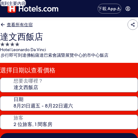
跳到主要內容
下載 App
查看所有住宿
達文西飯店
4.0
Hotel Leonardo Da Vinci
星
步行即可到達佛帖薩達巴索會議暨展覽中心的市中心飯店
級
住
選擇日期以查看價格
宿
想要去哪裡？
日期
旅客