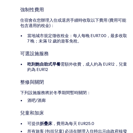
強制性費用
住宿會在您辦理入住或退房手續時收取以下費用 (費用可能
包含適用的稅金)：
當地城市規定徵收稅金：每人每晚 EUR7.00，最多收取
7 晚；未滿 12 歲的遊客免稅。
可選設施服務
吃到飽自助式早餐
需額外收費，成人約為 EUR12，兒童
約為 EUR12
整修與關閉
下列設施服務將於冬季期間暫時關閉：
酒吧/酒廊
兒童和加床
可提供
折疊床
，費用為每天 EUR25.0
所有旅客 (包括兒童) 必須在辦理入住時出示由政府核發