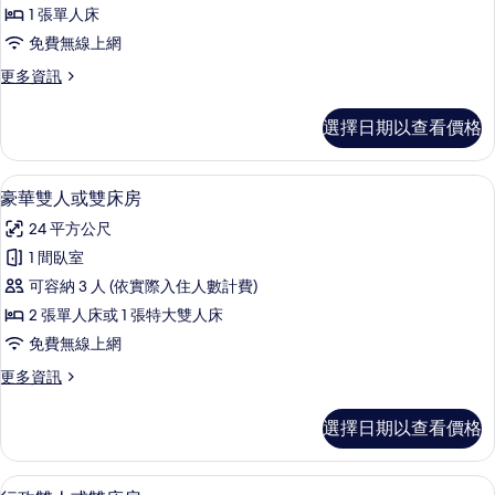
單
1 張單人床
人
免費無線上網
房
更
更多資訊
的
多
所
行
選擇日期以查看價格
政
有
單
相
人
豪華雙人或雙床房 | 迷你吧、客房內
顯
4
房
豪華雙人或雙床房
片
示
的
24 平方公尺
詳
豪
情
1 間臥室
華
可容納 3 人 (依實際入住人數計費)
雙
2 張單人床或 1 張特大雙人床
人
免費無線上網
或
更
更多資訊
雙
多
床
豪
選擇日期以查看價格
華
房
雙
的
人
行政雙人或雙床房 | 迷你吧、客房內
顯
4
或