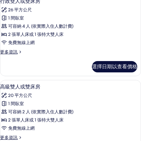
行政雙人或雙床房
所
示
雙
有
26 平方公尺
床
行
房
相
1 間臥室
政
的
片
可容納 4 人 (依實際入住人數計費)
詳
雙
情
2 張單人床或 1 張特大雙人床
人
免費無線上網
或
更
更多資訊
雙
多
床
行
選擇日期以查看價格
政
房
雙
的
人
高級雙人或雙床房 | 迷你吧、客房內
顯
5
或
高級雙人或雙床房
所
示
雙
有
20 平方公尺
床
高
房
相
1 間臥室
級
的
片
可容納 2 人 (依實際入住人數計費)
詳
雙
情
2 張單人床或 1 張特大雙人床
人
免費無線上網
或
更
更多資訊
雙