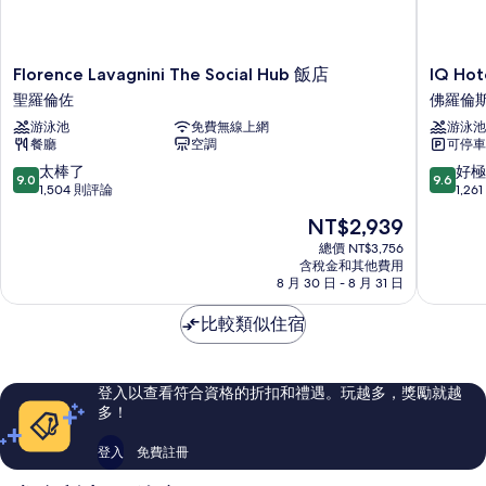
Florence
IQ
Florence Lavagnini The Social Hub 飯店
IQ Hot
Lavagnini
Hotel
聖羅倫佐
佛羅倫
The
Firenze
游泳池
免費無線上網
游泳池
Social
佛
餐廳
空調
可停車
Hub
羅
飯
倫
9.0
9.6
太棒了
好極
9.0
9.6
店
斯
分，
分，
1,504 則評論
1,2
聖
歷
滿
滿
現
NT$2,939
羅
史
分
分
在
倫
中
10
10
總價 NT$3,756
價
佐
含稅金和其他費用
心
分，
分，
格
8 月 30 日 - 8 月 31 日
太
好
為
棒
極
NT$2,939
比較類似住宿
了，
了，
1,504
1,261
則
則
評
評
登入以查看符合資格的折扣和禮遇。玩越多，獎勵就越
論
論
多！
登入
免費註冊