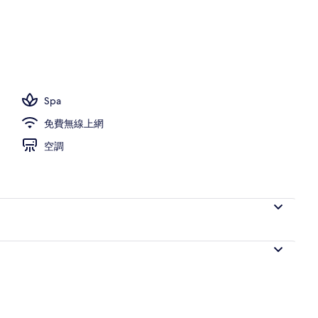
椅、遮陽傘、海灘浴巾
Spa
免費無線上網
空調