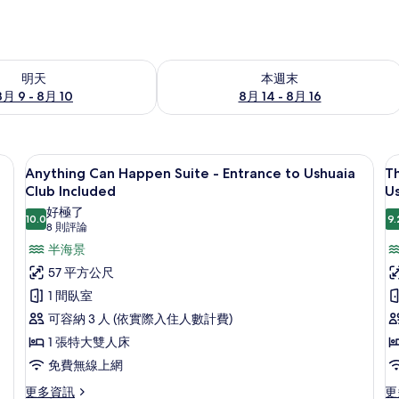
9 - 8月 10) 的供應情況
查看本週末 (8月 14 - 8月 16) 的供應情
明天
本週末
8月 9 - 8月 10
8月 14 - 8月 16
險箱、書桌
高級寢具、迷你吧、客房內保險箱、書
顯
8
Anything Can Happen Suite - Entrance to Ushuaia
Th
示
Club Included
Us
Anything
T
好極了
10.0
9.
10.0 分，滿分 10 分
(8
Can
8 則評論
T
則
Happen
&
半海景
評
Suite
G
57 平方公尺
論)
-
R
1 間臥室
Entrance
S
可容納 3 人 (依實際入住人數計費)
to
U
1 張特大雙人床
Ushuaia
-
免費無線上網
Club
E
更
更
Included
更多資訊
t
更