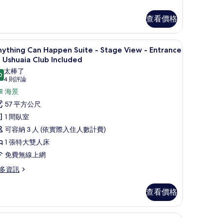
shuaia
he
lub
查看價格
ist
ncluded
o
的
桌
客房景觀
顯
7
oom
ything Can Happen Suite - Stage View - Entrance
所
示
ngle
 Ushuaia Club Included
se
有
nything
太棒了
0
9.0 分，滿分 10 分
相
(4
an
4 則評論
trance
則
appen
海景
片
評
huaia
uite
57 平方公尺
ub
論)
1 間臥室
cluded
tage
可容納 3 人 (依實際入住人數計費)
iew
1 張特大雙人床
免費無線上網
ntrance
o
多資訊
shuaia
ything
lub
查看價格
an
ncluded
appen
ite
的
桌
免費盥洗用品、吹風機、浴袍、拖鞋