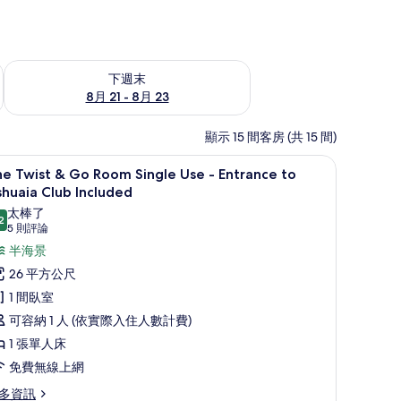
況
查看下週末 (8月 21 - 8月 23) 的供應情況
下週末
8月 21 - 8月 23
顯示 15 間客房 (共 15 間)
桌
高級寢具、迷你吧、客房內保險箱、書桌
顯
7
e Twist & Go Room Single Use - Entrance to
示
huaia Club Included
he
太棒了
2
9.2 分，滿分 10 分
(5
wist
5 則評論
則
半海景
評
o
26 平方公尺
論)
oom
1 間臥室
ingle
可容納 1 人 (依實際入住人數計費)
se
1 張單人床
免費無線上網
ntrance
o
多資訊