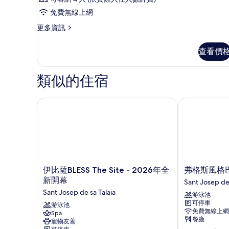
免費無線上網
更
更多資訊
多
客
查看價
房
的
詳
類似的住宿
情
伊比薩BLESS The Site - 2026年全新開幕
弗格斯風格巴
伊
弗
伊比薩BLESS The Site - 2026年全
弗格斯風格
比
格
新開幕
Sant Josep de 
薩
斯
Sant Josep de sa Talaia
游泳池
BLESS
風
可停車
The
游泳池
格
免費無線上網
Spa
Site
巴
餐廳
寵物友善
-
哈