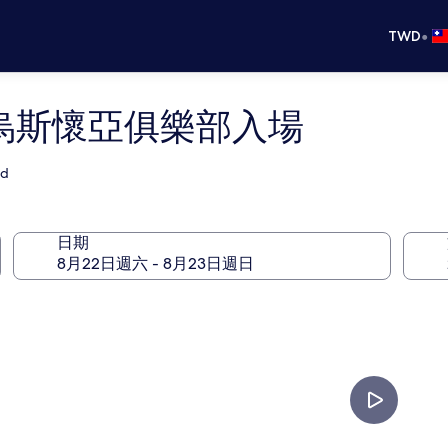
•
TWD
含烏斯懷亞俱樂部入場
ed
日期