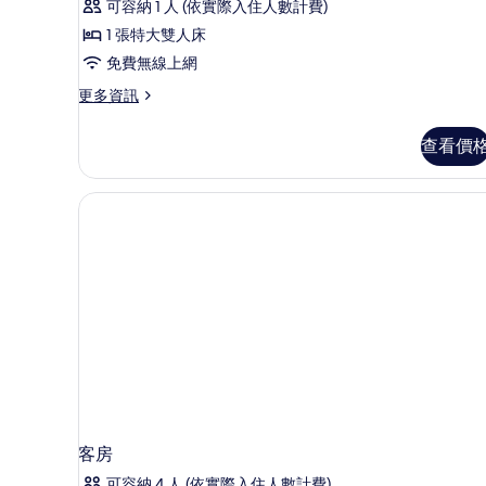
可容納 1 人 (依實際入住人數計費)
The
1 張特大雙人床
World
Suite
免費無線上網
Single
更
更多資訊
Use -
多
Im
Entrance
查看價
On
to
Top
Ushuaia
Of
Club
The
World
Included
Suite
的
Single
Use -
所
Entrance
有
to
相
Ushuaia
Club
片
Included
的
詳
情
客房
可容納 4 人 (依實際入住人數計費)