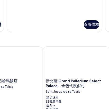
所
to
R
I
有
Ushuaia
-
Cub
En
相
Included
to
片
的
Us
格
查看價格
詳
Cl
情
In
的
詳
情
哈馬飯店
伊比薩 Grand Palladium Select Pal
伊
巴哈馬飯店
伊比薩 Grand Palladium Select
比
Palace - 全包式度假村
sa Talaia
薩
Sant Josep de sa Talaia
Grand
Palladium
游泳池
免費早餐
Select
Spa
Palace