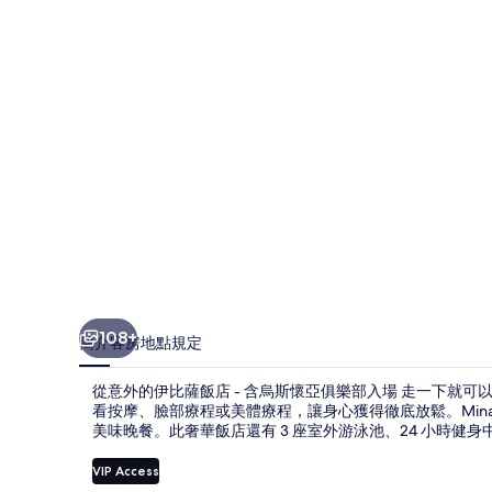
薩
飯
店
-
含
烏
斯
懷
亞
俱
108+
簡介
客房
地點
規定
樂
從意外的伊比薩飯店 - 含烏斯懷亞俱樂部入場 走一下就
部
看按摩、臉部療程或美體療程，讓身心獲得徹底放鬆。Minami J
入
美味晚餐。此奢華飯店還有 3 座室外游泳池、24 小時
場
VIP Access