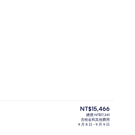
高級寢具、迷你吧、客房內保險箱、書
目
NT$15,466
前
總價 NT$17,341
的
含稅金和其他費用
供應午餐和晚餐
3 座室外游泳池，開放時間為 10:00 
價
9 月 8 日 - 9 月 9 日
格
是