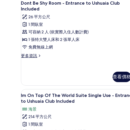
顯
片
6
Entrance
Dont Be Shy Room - Entrance to Ushuaia Club
示
to
Included
Ushuaia
Dont
26 平方公尺
Club
Be
Included
1 間臥室
Shy
的
可容納 2 人 (依實際入住人數計費)
詳
Room -
情
1 張特大雙人床和 2 張單人床
Entrance
免費無線上網
to
Ushuaia
更
更多資訊
多
Club
Dont
Included
Be
的
Shy
查看價
Room -
所
Entrance
有
免費盥洗用品、吹風機、浴袍
顯
to
8
Im On Top Of The World Suite Single Use - Entran
相
Ushuaia
示
to Ushuaia Club Included
Club
片
Im
Included
海景
的
On
214 平方公尺
詳
Top
情
1 間臥室
Of