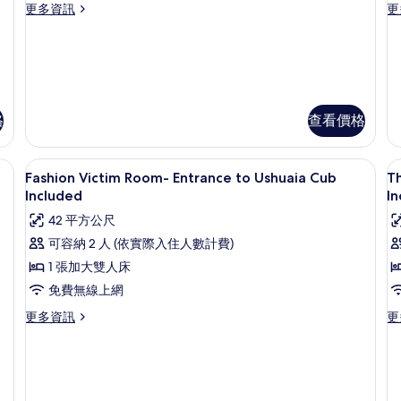
Cl
更
更
更多資訊
更
Single
S
情
In
多
多
Use
U
的
Anything
An
-
詳
-
Can
C
情
Entrance
S
Happen
H
Suite
Su
to
V
Single
Si
Ushuaia
-
格
查看價格
Use
U
Club
E
-
-
Entrance
St
Included
t
高級寢具、迷你吧、客房內保險箱、書
顯
to
Vi
8
U
的
Fashion Victim Room- Entrance to Ushuaia Cub
Th
Ushuaia
-
示
Included
C
In
所
Club
En
Fashion
T
I
Included
to
42 平方公尺
有
Victim
T
的
Us
可容納 2 人 (依實際入住人數計費)
相
詳
Cl
Room-
&
情
In
1 張加大雙人床
片
Entrance
G
的
免費無線上網
to
R
詳
情
Ushuaia
-
更
更
更多資訊
更
多
多
Cub
E
Fashion
T
Included
t
Victim
Tw
U
的
Room-
&
Entrance
G
C