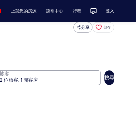
上架您的房源
說明中心
行程
登入
分享
儲存
旅客
搜尋