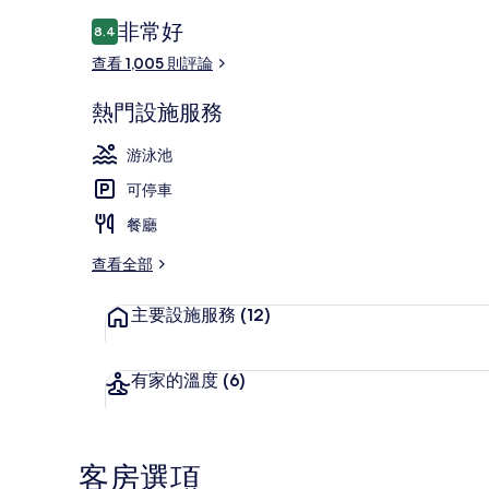
的
評
非常好
8.4
8.4 分，滿分 10 分，
相
論
查看 1,005 則評論
片
鄰近海灘、躺
熱門設施服務
集
游泳池
可停車
餐廳
查看全部
主要設施服務
(12)
有家的溫度
(6)
客房選項