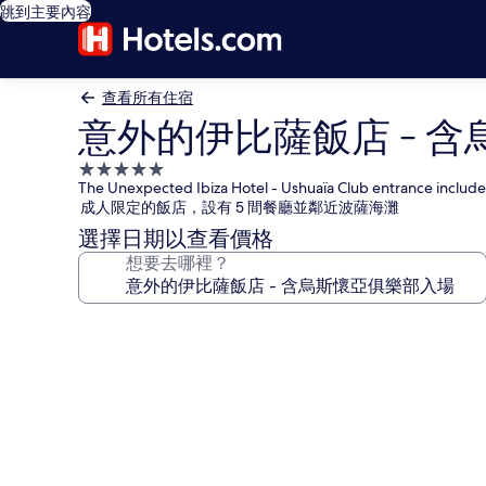
跳到主要內容
查看所有住宿
意外的伊比薩飯店 - 
5.0
The Unexpected Ibiza Hotel - Ushuaïa Club entrance includ
星
成人限定的飯店，設有 5 間餐廳並鄰近波薩海灘
級
選擇日期以查看價格
住
想要去哪裡？
宿
意
外
的
伊
比