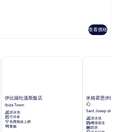
oom
ncluded
的
trance
所
huaia
有
查看價格
ub
相
cluded
片
ace - 全包式度假村
伊比薩吐溫斯飯店
米格霍恩伊維薩套房飯
伊
米
伊比薩吐溫斯飯店
米格霍恩伊維薩套房
比
格
心
Ibiza Town
薩
霍
Sant Josep de sa Talaia
游泳池
吐
恩
可停車
溫
伊
游泳池
免費無線上網
機場接送
斯
維
餐廳
廚房
飯
薩