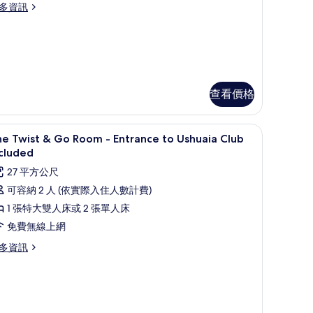
ub
片
多資訊
ingle
cluded
se
ything
an
tage
appen
ite
iew
ngle
查看價格
se
ntrance
age
o
桌
高級寢具、迷你吧、客房內保險箱、書桌
顯
ew
6
shuaia
e Twist & Go Room - Entrance to Ushuaia Club
示
lub
cluded
trance
he
ncluded
27 平方公尺
wist
huaia
的
可容納 2 人 (依實際入住人數計費)
ub
所
cluded
1 張特大雙人床或 2 張單人床
o
有
免費無線上網
oom
相
多資訊
片
ntrance
he
o
ist
shuaia
o
lub