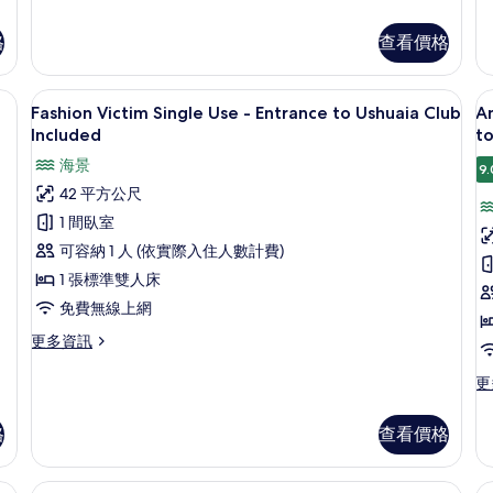
多
多
U
的
Anything
T
格
查看價格
C
所
Can
Tw
I
Happen
&
有
Suite
G
險箱、書桌
高級寢具、迷你吧、客房內保險箱、書
顯
相
8
-
R
Fashion Victim Single Use - Entrance to Ushuaia Club
An
示
Entrance
Si
片
Included
to
to
U
Fashion
A
海景
Ushuaia
-
9.
Victim
C
Club
En
42 平方公尺
Single
H
Included
to
1 間臥室
的
Us
Use
S
詳
Cl
可容納 1 人 (依實際入住人數計費)
-
-
情
In
1 張標準雙人床
Entrance
S
的
to
詳
V
免費無線上網
情
Ushuaia
-
更
更多資訊
Club
E
多
Fashion
更
Included
t
更
Victim
多
U
的
Single
An
格
查看價格
C
所
Use
C
-
I
H
有
Entrance
Su
險箱、書桌
高級寢具、迷你吧、客房內保險箱、書