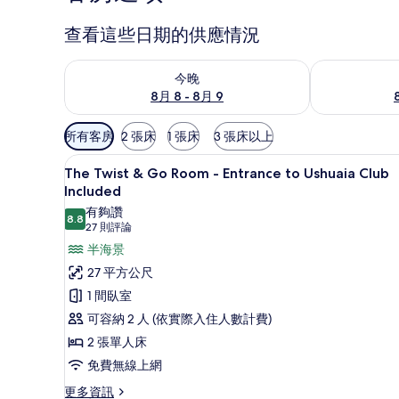
查看這些日期的供應情況
查看今晚 (8月 8 - 8月 9) 的供應情況
查看明天 (8月 
今晚
8月 8 - 8月 9
可
所有客房
2 張床
1 張床
3 張床以上
用
高級寢具、迷你吧、客房內保
顯
的
7
The Twist & Go Room - Entrance to Ushuaia Club
示
客
Included
房
The
有夠讚
8.8
8.8 分，滿分 10 分
篩
(27
Twist
27 則評論
則
選
&
半海景
評
條
Go
27 平方公尺
論)
件
Room
1 間臥室
-
可容納 2 人 (依實際入住人數計費)
Entrance
2 張單人床
to
免費無線上網
Ushuaia
更
Club
更多資訊