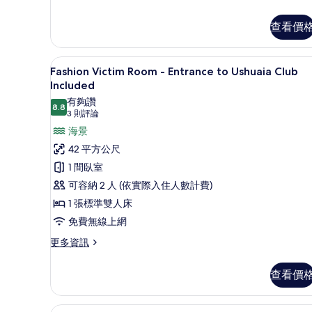
多
Included
The
查看價
的
Twist
&
所
Go
高級寢具、迷你吧、客房內保
顯
有
8
Room
Fashion Victim Room - Entrance to Ushuaia Club
示
相
-
Included
Entrance
Fashion
片
有夠讚
to
8.8
8.8 分，滿分 10 分
(3
Victim
3 則評論
Ushuaia
則
Room
海景
Club
評
Included
-
42 平方公尺
的
論)
Entrance
1 間臥室
詳
to
情
可容納 2 人 (依實際入住人數計費)
Ushuaia
1 張標準雙人床
Club
免費無線上網
Included
更
更多資訊
的
多
所
Fashion
查看價
有
Victim
Room
相
-
高級寢具、迷你吧、客房內保