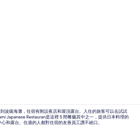
住宿影片
可以到波薩海灘，住宿有附設夜店和屋頂露台。入住的旅客可以去試試
apanese Restauran是這裡 5 間餐廳其中之一，提供日本料理的
健身中心和露台。住過的人都對住宿的友善員工讚不絕口。
5 間餐廳；