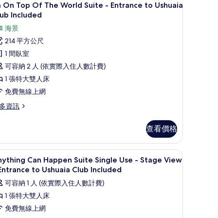
顯
8
 On Top Of The World Suite - Entrance to Ushuaia
所
示
age
ub Included
ew
有
m
海景
相
n
trance
214 平方公尺
op
片
1 間臥室
huaia
f
ub
可容納 2 人 (依實際入住人數計費)
he
cluded
1 張特大雙人床
orld
uite
免費無線上網
多資訊
ntrance
o
查看價格
n
shuaia
op
lub
f
桌
客房景觀
顯
7
ncluded
he
ything Can Happen Suite Single Use - Stage View
示
rld
Entrance to Ushuaia Club Included
的
ite
nything
所
可容納 1 人 (依實際入住人數計費)
an
trance
有
1 張特大雙人床
appen
相
免費無線上網
huaia
uite