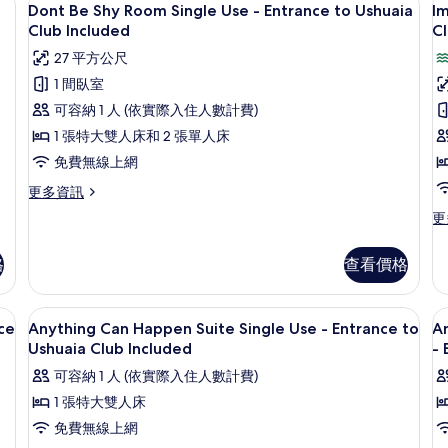
顯
相
to
6
-
Dont Be Shy Room Single Use - Entrance to Ushuaia
Im
Ushuaia
示
St
片
Club Included
Cl
Club
Vi
Dont
I
27 平方公尺
Included
-
Be
O
的
En
1 間臥室
詳
Shy
T
to
可容納 1 人 (依實際入住人數計費)
情
Us
Room
O
Cl
1 張特大雙人床和 2 張單人床
Single
T
In
免費無線上網
Use -
W
的
Entrance
詳
S
更
更多資訊
情
多
to
-
更
更
Dont
Ushuaia
E
多
Be
Im
Club
t
Shy
格
查看價格
O
Included
U
Room
T
Single
C
的
O
、拖鞋
高級寢具、迷你吧、客房內保險箱、書
顯
Use -
7
I
T
ce
Anything Can Happen Suite Single Use - Entrance to
An
所
Entrance
示
Wo
Ushuaia Club Included
- 
to
有
Su
Anything
A
Ushuaia
可容納 1 人 (依實際入住人數計費)
-
相
Club
Can
C
En
1 張特大雙人床
片
Included
Happen
H
to
的
免費無線上網
Us
Suite
S
詳