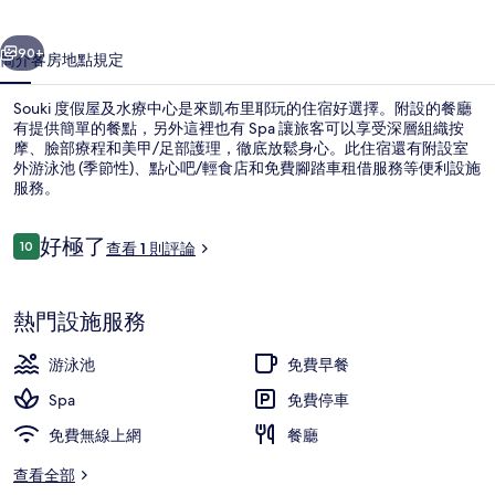
療
一個
下一個
中
90+
簡介
客房
地點
規定
心
Souki 度假屋及水療中心是來凱布里耶玩的住宿好選擇。附設的餐廳
的
有提供簡單的餐點，另外這裡也有 Spa 讓旅客可以享受深層組織按
相
摩、臉部療程和美甲/足部護理，徹底放鬆身心。此住宿還有附設室
外游泳池 (季節性)、點心吧/輕食店和免費腳踏車租借服務等便利設施
片
服務。
集
評
好極了
10
查看 1 則評論
10 分，滿分 10 分，
論
外觀
熱門設施服務
游泳池
免費早餐
Spa
免費停車
免費無線上網
餐廳
查看全部