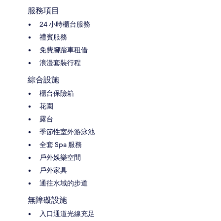
服務項目
24 小時櫃台服務
禮賓服務
免費腳踏車租借
浪漫套裝行程
綜合設施
櫃台保險箱
花園
露台
季節性室外游泳池
全套 Spa 服務
戶外娛樂空間
戶外家具
通往水域的步道
無障礙設施
入口通道光線充足