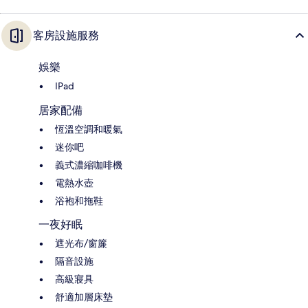
客房設施服務
娛樂
IPad
居家配備
恆溫空調和暖氣
迷你吧
義式濃縮咖啡機
電熱水壺
浴袍和拖鞋
一夜好眠
遮光布/窗簾
隔音設施
高級寢具
舒適加層床墊