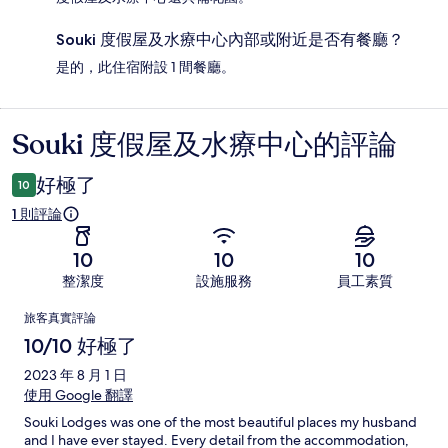
Souki 度假屋及水療中心內部或附近是否有餐廳？
是的，此住宿附設 1 間餐廳。
Souki 度假屋及水療中心的評論
評
論
好極了
10
1 則評論
10
10
10
整潔度
設施服務
員工素質
評
旅客真實評論
論
10/10 好極了
2023 年 8 月 1 日
使用 Google 翻譯
Souki Lodges was one of the most beautiful places my husband
and I have ever stayed. Every detail from the accommodation,