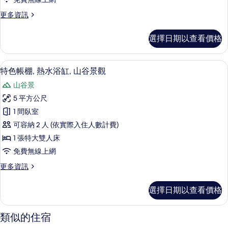
水
更
更多資訊
浴
多
缸,
特
選擇日期以查看價格
色
山
帳
谷
棚,
特色帳棚, 熱水浴缸, 山谷景觀 | 1 
顯
30
熱
特色帳棚, 熱水浴缸, 山谷景觀
景
示
水
觀
山谷景
浴
特
缸,
的
5 平方公尺
色
山
所
1 間臥室
谷
帳
景
有
可容納 2 人 (依實際入住人數計費)
棚,
觀
相
1 張特大雙人床
的
熱
片
免費無線上網
詳
水
情
更
更多資訊
浴
多
缸,
特
選擇日期以查看價格
色
山
帳
谷
棚,
類似的住宿
熱
景