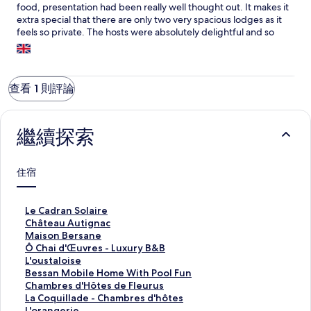
food, presentation had been really well thought out. It makes it
extra special that there are only two very spacious lodges as it
feels so private. The hosts were absolutely delightful and so
helpful. The dinner they made for us on our first night was truly
5 star. I would highly recommend booking in for dinner at least
one night. My husband really enjoyed the use of the electric
bikes so he could go out into the hills and explore. We are
查看 1 則評論
already planning our return next summer!!
繼續探索
住宿
L
Le Cadran Solaire
e
C
Château Autignac
C
h
M
Maison Bersane
a
â
a
Ô
Ô Chai d'Œuvres - Luxury B&B
d
t
i
C
L
L'oustaloise
r
e
s
h
'
B
Bessan Mobile Home With Pool Fun
a
a
o
a
o
e
C
Chambres d'Hôtes de Fleurus
n
u
n
i
u
s
h
L
La Coquillade - Chambres d'hôtes
S
A
B
d
s
s
a
a
L
L'orangerie