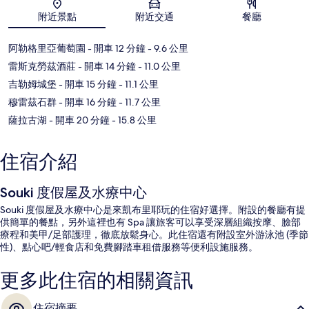
地圖
附近景點
附近交通
餐廳
阿勒格里亞葡萄園
- 開車 12 分鐘
- 9.6 公里
雷斯克勞茲酒莊
- 開車 14 分鐘
- 11.0 公里
吉勒姆城堡
- 開車 15 分鐘
- 11.1 公里
穆雷茲石群
- 開車 16 分鐘
- 11.7 公里
薩拉古湖
- 開車 20 分鐘
- 15.8 公里
住宿介紹
Souki 度假屋及水療中心
Souki 度假屋及水療中心是來凱布里耶玩的住宿好選擇。附設的餐廳有提
供簡單的餐點，另外這裡也有 Spa 讓旅客可以享受深層組織按摩、臉部
療程和美甲/足部護理，徹底放鬆身心。此住宿還有附設室外游泳池 (季節
性)、點心吧/輕食店和免費腳踏車租借服務等便利設施服務。
更多此住宿的相關資訊
住宿摘要