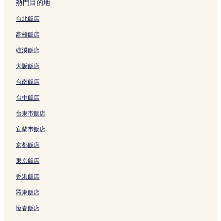
熱門目的地
結
s
c
'
連
e
r
連
n
連
n
t
e
的
的
H
結
的
e
結
t
結
a
i
S
台北飯店
連
連
ô
連
s
L
s
l
o
高雄飯店
結
結
t
結
的
'
的
l
p
e
連
H
連
e
h
礁溪飯店
s
結
e
結
r
i
的
r
i
e
大阪飯店
連
a
e
的
結
u
d
連
台南飯店
l
e
結
t
P
台中飯店
的
é
台東市飯店
連
z
結
e
宜蘭市飯店
n
a
京都飯店
s
的
東京飯店
連
香港飯店
結
羅東飯店
恆春飯店