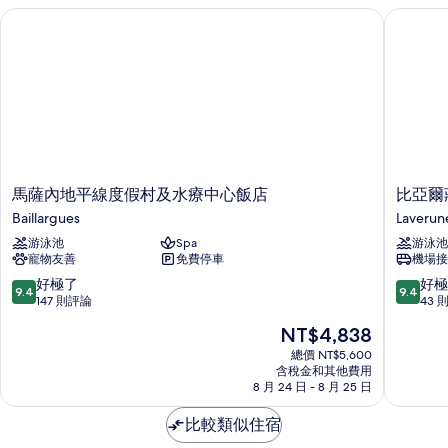
水
馬薩內地平線度假村及水療中心飯店
比亞爾莊
觀
浴
缸,
的
山
所
谷
景
有
觀
相
的
片
詳
情
馬
比
馬薩內地平線度假村及水療中心飯店
比亞爾
薩
亞
Baillargues
Laverun
內
爾
游泳池
Spa
游泳池
地
莊
寵物友善
免費停車
機場接
平
園
線
飯
9.4
9.4
好極了
好極
9.4
9.4
度
店
分，
分，
147 則評論
43 
假
Laverun
滿
滿
現
NT$4,838
村
分
分
在
及
10
10
總價 NT$5,600
價
水
含稅金和其他費用
分，
分，
格
8 月 24 日 - 8 月 25 日
療
好
好
為
中
極
極
NT$4,838
比較類似住宿
心
了，
了，
飯
147
43