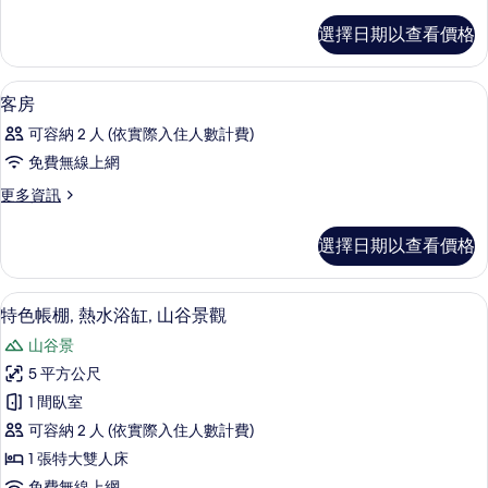
多
所
客
選擇日期以查看價格
房
有
的
相
詳
1 間臥室、高級寢具、舒適加層、迷你
顯
30
情
客房
片
示
可容納 2 人 (依實際入住人數計費)
客
免費無線上網
房
更
更多資訊
的
多
所
客
選擇日期以查看價格
房
有
的
相
詳
特色帳棚, 熱水浴缸, 山谷景觀 | 露台/
顯
29
情
特色帳棚, 熱水浴缸, 山谷景觀
片
示
山谷景
特
5 平方公尺
色
1 間臥室
帳
可容納 2 人 (依實際入住人數計費)
棚,
1 張特大雙人床
熱
免費無線上網