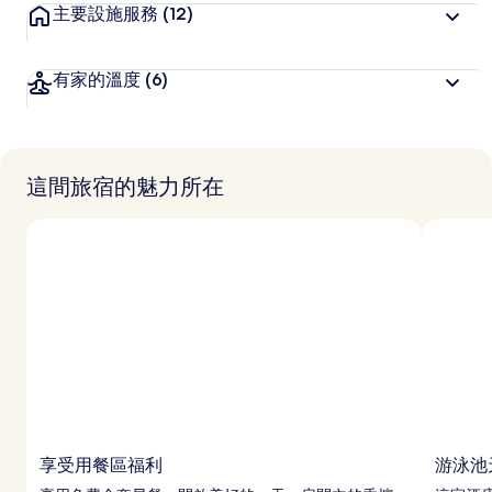
主要設施服務
(12)
有家的溫度
(6)
這間旅宿的魅力所在
享受用餐區福利
游泳池