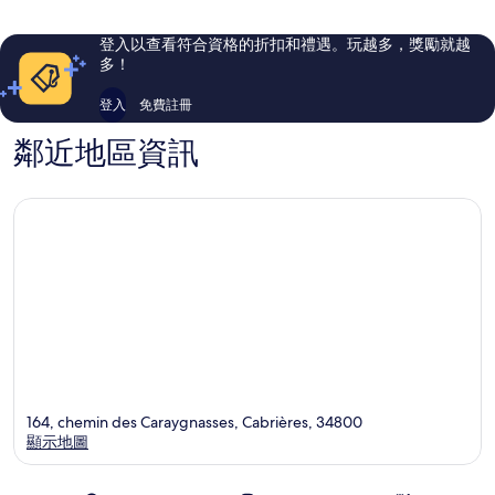
店
則
則
Baillargues
評
評
登入以查看符合資格的折扣和禮遇。玩越多，獎勵就越
論
論
多！
登入
免費註冊
鄰近地區資訊
164, chemin des Caraygnasses, Cabrières, 34800
顯示地圖