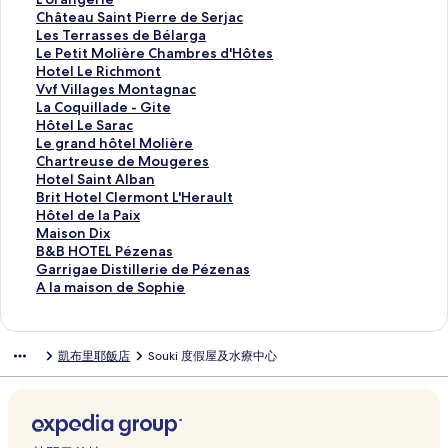
o
u
e
'
t
a
m
C
'
C
Château Saint Pierre de Serjac
l
t
r
Œ
a
n
b
o
o
h
L
Les Terrasses de Bélarga
a
i
s
u
l
M
r
q
r
â
e
L
Le Petit Molière Chambres d'Hôtes
i
g
a
v
o
o
e
u
a
t
s
e
H
Hotel Le Richmont
r
n
n
r
i
b
s
i
n
e
T
P
o
V
Vvf Villages Montagnac
e
a
e
e
s
i
d
l
g
a
e
e
t
v
L
La Coquillade - Gite
的
c
的
s
e
l
'
l
e
u
r
t
e
f
a
H
Hôtel Le Sarac
連
的
連
-
的
e
H
a
r
S
r
i
l
V
C
ô
L
Le grand hôtel Molière
結
連
結
L
連
H
ô
d
i
a
a
t
L
i
o
t
e
C
Chartreuse de Mougeres
結
u
結
o
t
e
e
i
s
M
e
l
q
e
g
h
H
Hotel Saint Alban
x
m
e
-
的
n
s
o
R
l
u
l
r
a
o
B
Brit Hotel Clermont L'Herault
u
e
s
C
連
t
e
l
i
a
i
L
a
r
t
r
H
Hôtel de la Paix
r
W
d
h
結
P
s
i
c
g
l
e
n
t
e
i
ô
M
Maison Dix
y
i
e
a
i
d
è
h
e
l
S
d
r
l
t
t
a
B
B&B HOTEL Pézenas
B
t
F
m
e
e
r
m
s
a
a
h
e
S
H
e
i
&
G
Garrigae Distillerie de Pézenas
&
h
l
b
r
B
e
o
M
d
r
ô
u
a
o
l
s
B
a
A
A la maison de Sophie
B
P
e
r
r
é
C
n
o
e
a
t
s
i
t
d
o
H
r
l
的
o
u
e
e
l
h
t
n
-
c
e
e
n
e
e
n
O
r
a
連
o
r
s
d
a
a
的
t
G
的
l
d
t
l
l
D
T
i
m
凱布里耶飯店
Souki 度假屋及水療中心
結
l
u
d
e
r
m
連
a
i
連
M
e
A
C
a
i
E
g
a
F
s
'
S
g
b
結
g
t
結
o
M
l
l
P
x
L
a
i
u
的
h
e
a
r
n
e
l
o
b
e
a
的
P
e
s
n
連
ô
r
的
e
a
的
i
u
a
r
i
連
é
D
o
的
結
t
j
連
s
c
連
è
g
n
m
x
結
z
i
n
連
e
a
結
d
的
結
r
e
的
o
的
e
s
d