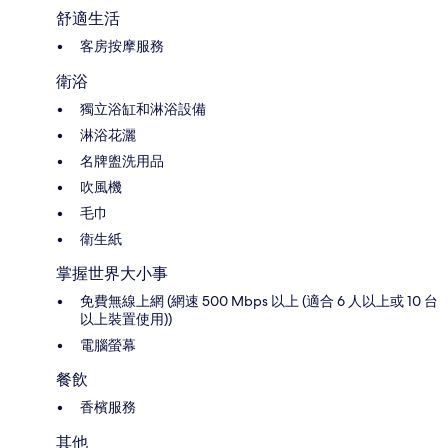
舒適生活
客房按摩服務
衛浴
獨立浴缸和淋浴設備
淋浴花灑
名牌盥洗用品
吹風機
毛巾
衛生紙
掌握世界大小事
免費無線上網 (網速 500 Mbps 以上 (適合 6 人以上或 10 台
以上裝置使用))
電腦螢幕
餐飲
香檳服務
其他