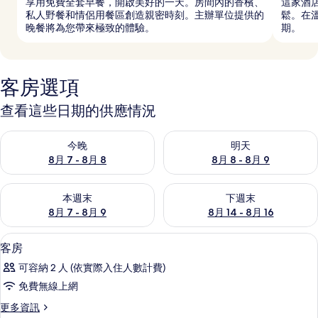
享用免費全套早餐，開啟美好的一天。房間內的香檳、
這家酒
私人野餐和情侶用餐區創造親密時刻。主辦單位提供的
鬆。在
晚餐將為您帶來極致的體驗。
期。
客房選項
查看這些日期的供應情況
查看今晚 (8月 7 - 8月 8) 的供應情況
查看明天 (8月 8 - 8月 9) 的
今晚
明天
8月 7 - 8月 8
8月 8 - 8月 9
查看本週末 (8月 7 - 8月 9) 的供應情況
查看下週末 (8月 14 - 8月 16)
本週末
下週末
8月 7 - 8月 9
8月 14 - 8月 16
大廳
顯
29
客房
示
可容納 2 人 (依實際入住人數計費)
客
免費無線上網
房
更
更多資訊
的