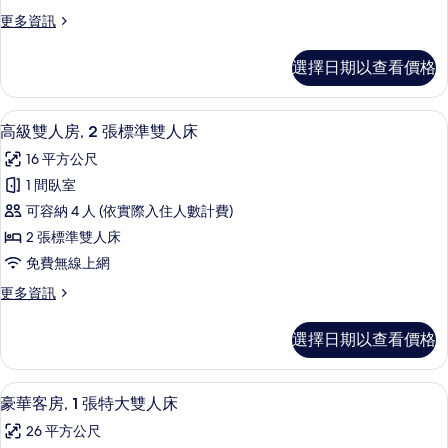
房
更
更多資訊
的
多
所
高
選擇日期以查看價格
級
有
雙
相
人
高級雙人房, 2 張標準雙人床 | 客房
顯
10
房
高級雙人房, 2 張標準雙人床
片
示
的
16 平方公尺
詳
高
情
1 間臥室
級
可容納 4 人 (依實際入住人數計費)
雙
2 張標準雙人床
人
免費無線上網
房,
更
更多資訊
2
多
張
高
選擇日期以查看價格
級
標
雙
準
人
豪華客房, 1 張特大雙人床 | 客房內
顯
8
房,
雙
豪華客房, 1 張特大雙人床
示
2
人
26 平方公尺
張
豪