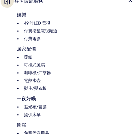
客房設施服務
娛樂
49 吋LED 電視
付費衛星電視頻道
付費電影
居家配備
暖氣
可攜式風扇
咖啡機/沖茶器
電熱水壺
熨斗/熨衣板
一夜好眠
遮光布/窗簾
提供床單
衛浴
免費盥洗用品