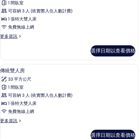
床
標
1 間臥室
華
準
的
可容納 3 人 (依實際入住人數計費)
雙
客
所
人
1 張特大雙人床
房,
床
有
免費無線上網
的
1
相
詳
更
更多資訊
張
情
多
片
特
豪
選擇日期以查看價格
華
大
客
雙
房,
傳統雙人房 | 客房內保險箱、書桌、筆
顯
5
1
人
傳統雙人房
示
張
床
33 平方公尺
特
傳
的
大
1 間臥室
統
雙
所
可容納 3 人 (依實際入住人數計費)
人
雙
有
床
1 張特大雙人床
人
的
相
免費無線上網
詳
房
片
情
更
更多資訊
的
多
所
傳
選擇日期以查看價格
統