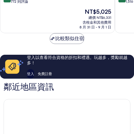
爾
假
分，
分，
772 則評論
1,5
塔
日
滿
滿
現
NT$5,025
飯
飯
分
分
在
店
店
10
10
總價 NT$6,331
價
歐
含稅金和其他費用
IHG
分，
分，
格
8 月 31 日 - 9 月 1 日
戈
旗
非
有
為
下
常
夠
NT$5,025
比較類似住宿
飯
好，
讚，
店
772
1,516
柯
則
則
爾
評
評
登入以查看符合資格的折扣和禮遇。玩越多，獎勵就越
撕
論
論
多！
多
芬
登入
免費註冊
鄰近地區資訊