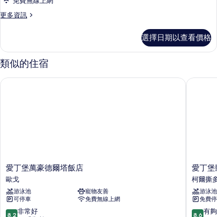
免費無線上網
更
更多資訊
多
客
選擇日期以查看價格
房
的
詳
類似的住宿
情
愛丁堡萬豪德爾塔飯店
愛丁堡動
愛
愛
愛丁堡萬豪德爾塔飯店
愛丁堡
丁
丁
歐戈
柯爾撕
堡
堡
游泳池
寵物友善
游泳池
萬
動
可停車
免費無線上網
免費停
豪
物
德
園
8.2
8.6
非常好
有夠
8.2
8.6