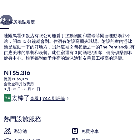
店
一個
下一個
有
118+
簡介
客房
地點
規定
限
達爾馬霍伊飯店有限公司離愛丁堡動物園和墨瑞菲爾德運動場都不
公
遠，開車 15 分鐘就會到。住宿有附設高爾夫球場。附設的室內游泳
池是運動一下的好地方，另外這裡 2 間餐廳之一的The Pentland則有
司
供應美味的早餐和晚餐。此住宿還有 3 間酒吧/酒廊、健身俱樂部和
的
健身中心。旅客都對給予住宿的游泳池和友善員工極高的評價。
相
目
NT$5,316
前
片
總價 NT$6,379
的
含稅金和其他費用
外觀
集
價
8 月 30 日 - 8 月 31 日
格
評
太棒了
9.0
查看 1,744 則評論
是
9.0 分，滿分 10 分，
論
NT$5,316
熱門設施服務
游泳池
免費停車