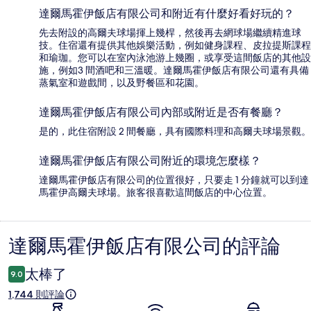
達爾馬霍伊飯店有限公司和附近有什麼好看好玩的？
先去附設的高爾夫球場揮上幾桿，然後再去網球場繼續精進球
技。住宿還有提供其他娛樂活動，例如健身課程、皮拉提斯課程
和瑜珈。您可以在室內泳池游上幾圈，或享受這間飯店的其他設
施，例如3 間酒吧和三溫暖。達爾馬霍伊飯店有限公司還有具備
蒸氣室和遊戲間，以及野餐區和花園。
達爾馬霍伊飯店有限公司內部或附近是否有餐廳？
是的，此住宿附設 2 間餐廳，具有國際料理和高爾夫球場景觀。
達爾馬霍伊飯店有限公司附近的環境怎麼樣？
達爾馬霍伊飯店有限公司的位置很好，只要走 1 分鐘就可以到達
馬霍伊高爾夫球場。旅客很喜歡這間飯店的中心位置。
達爾馬霍伊飯店有限公司的評論
評
論
太棒了
9.0
1,744 則評論