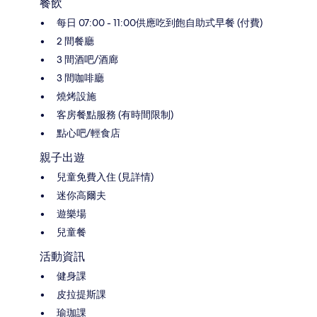
餐飲
每日 07:00 - 11:00供應吃到飽自助式早餐 (付費)
2 間餐廳
3 間酒吧/酒廊
3 間咖啡廳
燒烤設施
客房餐點服務 (有時間限制)
點心吧/輕食店
親子出遊
兒童免費入住 (見詳情)
迷你高爾夫
遊樂場
兒童餐
活動資訊
健身課
皮拉提斯課
瑜珈課