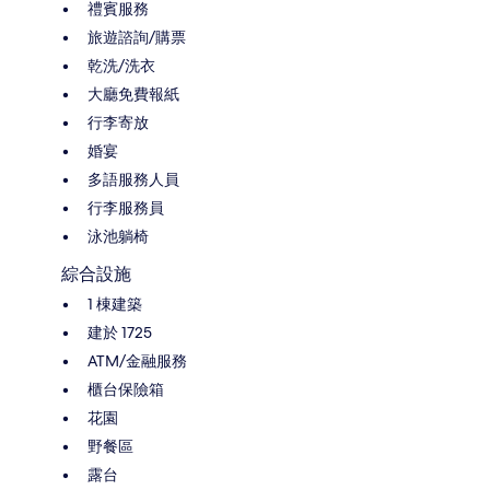
禮賓服務
旅遊諮詢/購票
乾洗/洗衣
大廳免費報紙
行李寄放
婚宴
多語服務人員
行李服務員
泳池躺椅
綜合設施
1 棟建築
建於 1725
ATM/金融服務
櫃台保險箱
花園
野餐區
露台