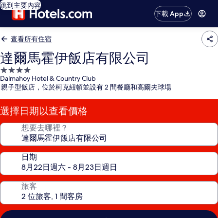
跳到主要內容
下載 App
查看所有住宿
達爾馬霍伊飯店有限公司
4.0
Dalmahoy Hotel & Country Club
星
親子型飯店，位於柯克紐頓並設有 2 間餐廳和高爾夫球場
級
住
選擇日期以查看價格
宿
想要去哪裡？
日期
旅客