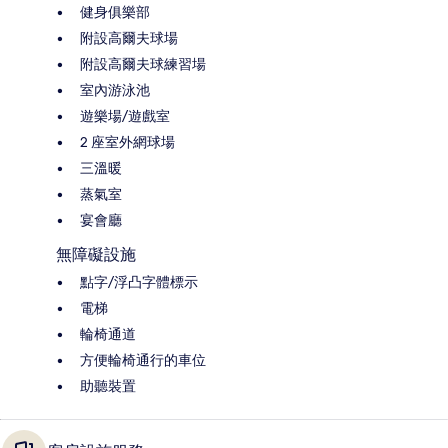
健身俱樂部
附設高爾夫球場
附設高爾夫球練習場
室內游泳池
遊樂場/遊戲室
2 座室外網球場
三溫暖
蒸氣室
宴會廳
無障礙設施
點字/浮凸字體標示
電梯
輪椅通道
方便輪椅通行的車位
助聽裝置