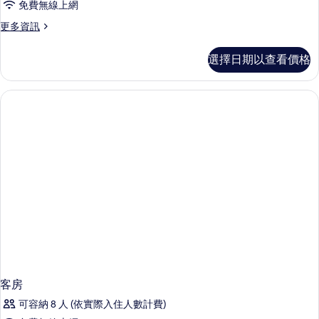
免費無線上網
房,
更
更多資訊
1
多
張
普
選擇日期以查看價格
通
特
雙
大
人
房,
雙
1
人
張
床
特
大
的
雙
所
人
床
有
的
相
詳
情
片
客房
可容納 8 人 (依實際入住人數計費)