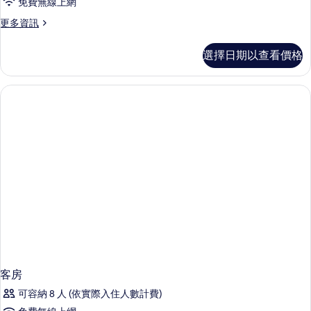
免費無線上網
更
更多資訊
多
客
選擇日期以查看價格
房
的
詳
情
客房
可容納 8 人 (依實際入住人數計費)