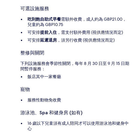
可選設施服務
吃到飽自助式早餐
需額外收費，成人約為 GBP21.00，
兒童約為 GBP10.75
可安排
提前入住
，需支付額外費用 (視供應情況而定)
可安排
延遲退房
，須另行收費 (視供應情況而定)
整修與關閉
下列設施服務會季節性關閉，每年 8 月 30 日至 9 月 15 日期
間暫停服務：
飯店其中一家餐廳
寵物
服務性動物免收費
游泳池、Spa 和健身房 (如有)
16 歲以下兒童須有成人陪同才可以使用游泳池和健身中
心