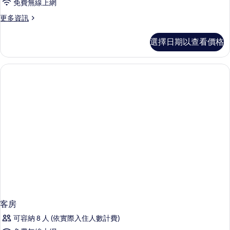
免費無線上網
更
更多資訊
多
客
選擇日期以查看價格
房
的
詳
情
客房
可容納 8 人 (依實際入住人數計費)