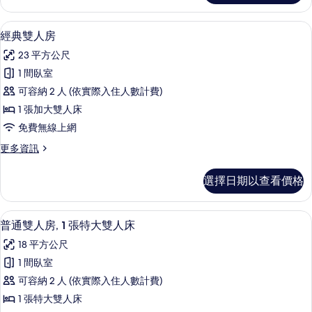
有
雙
相
人
經典雙人房 | 客房內保險箱、書桌、筆
顯
6
房
經典雙人房
片
示
的
23 平方公尺
詳
經
情
1 間臥室
典
可容納 2 人 (依實際入住人數計費)
雙
1 張加大雙人床
人
免費無線上網
房
更
更多資訊
的
多
所
經
選擇日期以查看價格
典
有
雙
相
人
普通雙人房, 1 張特大雙人床 | 客房
顯
8
房
普通雙人房, 1 張特大雙人床
片
示
的
18 平方公尺
詳
普
情
1 間臥室
通
可容納 2 人 (依實際入住人數計費)
雙
1 張特大雙人床
人