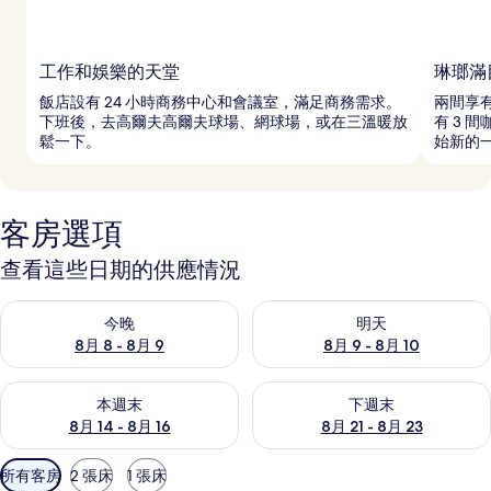
工作和娛樂的天堂
琳瑯滿
飯店設有 24 小時商務中心和會議室，滿足商務需求。
兩間享
下班後，去高爾夫高爾夫球場、網球場，或在三溫暖放
有 3 
鬆一下。
始新的
客房選項
查看這些日期的供應情況
查看今晚 (8月 8 - 8月 9) 的供應情況
查看明天 (8月 9 - 8月 10) 的
今晚
明天
8月 8 - 8月 9
8月 9 - 8月 10
查看本週末 (8月 14 - 8月 16) 的供應情況
查看下週末 (8月 21 - 8月 23
本週末
下週末
8月 14 - 8月 16
8月 21 - 8月 23
可
所有客房
2 張床
1 張床