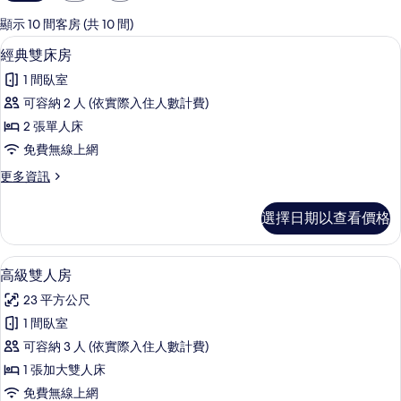
用
的
顯示 10 間客房 (共 10 間)
客
客房內保險箱、書桌、筆電工作空間、
顯
5
經典雙床房
房
示
篩
1 間臥室
經
選
可容納 2 人 (依實際入住人數計費)
典
條
2 張單人床
雙
件
免費無線上網
床
更
更多資訊
房
多
的
經
選擇日期以查看價格
典
所
雙
有
床
高級雙人房 | 客房內保險箱、書桌、筆
顯
9
房
高級雙人房
相
示
的
片
23 平方公尺
詳
高
情
1 間臥室
級
可容納 3 人 (依實際入住人數計費)
雙
1 張加大雙人床
人
免費無線上網