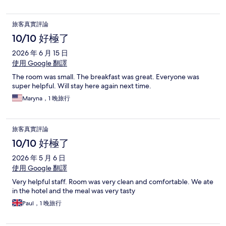
旅客真實評論
10/10 好極了
2026 年 6 月 15 日
使用 Google 翻譯
The room was small. The breakfast was great. Everyone was
super helpful. Will stay here again next time.
Maryna，1 晚旅行
旅客真實評論
10/10 好極了
2026 年 5 月 6 日
使用 Google 翻譯
Very helpful staff. Room was very clean and comfortable. We ate
in the hotel and the meal was very tasty
Paul，1 晚旅行