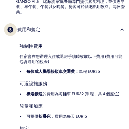
GANSO AİLE - 此海濱 家庭餐廳專門提供素食料理，並供應早
餐、早午餐、午餐以及晚餐。房客可於酒吧點用飲料。每日營
業。
費用和規定
強制性費用
住宿會在您辦理入住或退房手續時收取以下費用 (費用可能
包含適用的稅金)：
每位成人機場接駁車交通費：
單程 EUR35
可選設施服務
機場接送
的費用為每輛車 EUR32 (單程，共 4 個座位)
兒童和加床
可提供
折疊床
，費用為每天 EUR15
規定