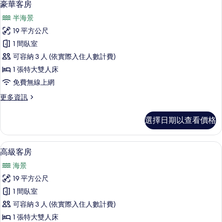
4
的
豪華客房
示
詳
半海景
情
豪
19 平方公尺
華
1 間臥室
客
可容納 3 人 (依實際入住人數計費)
房
1 張特大雙人床
的
免費無線上網
所
更
更多資訊
有
多
相
豪
選擇日期以查看價格
華
片
客
房
高級客房 | 高級寢具、迷你吧、客房內
顯
11
的
高級客房
示
詳
海景
情
高
19 平方公尺
級
1 間臥室
客
可容納 3 人 (依實際入住人數計費)
房
1 張特大雙人床