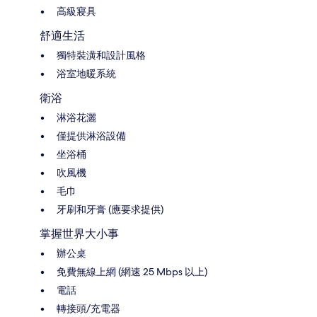
高級寢具
舒適生活
獨特裝潢和設計風格
浴室地暖系統
衛浴
淋浴花灑
僅提供淋浴設備
坐浴桶
吹風機
毛巾
牙刷和牙膏 (應要求提供)
掌握世界大小事
辦公桌
免費無線上網 (網速 25 Mbps 以上)
電話
轉接頭/充電器