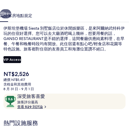
Siesta
一個
下一個
別
59+
簡介
客房
地點
規定
墅
伊斯坦堡機場 Siesta 別墅飯店位於休閒娛樂區，是來阿爾納武特科伊
飯
玩的住宿好選擇。您可以去大廳酒吧喝上幾杯，想要用餐的話，
店
GANSO RESTAURANT是不錯的選擇，這間餐廳供應純素料理，在早
餐、午餐和晚餐時段均有開放。此住宿還有點心吧/輕食店和花園等
的
特色設施。旅客都對住宿的友善員工和海灘位置讚不絕口。
相
VIP Access
片
目
NT$2,526
集
普通客房 | 客房景觀
前
總價 NT$5,417
的
含稅金和其他費用
價
8 月 31 日 - 9 月 1 日
格
評
9.6
深受旅客喜愛
是
論
旅
分，
旅客評分最高
NT$2,526
客
查看 529 則評論
滿
評
分
分
10，
熱門設施服務
最
深
高