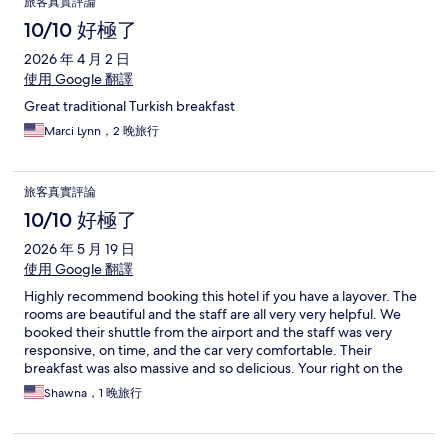
旅客真實評論
10/10 好極了
2026 年 4 月 2 日
使用 Google 翻譯
Great traditional Turkish breakfast
Marci Lynn，2 晚旅行
旅客真實評論
10/10 好極了
2026 年 5 月 19 日
使用 Google 翻譯
Highly recommend booking this hotel if you have a layover. The
rooms are beautiful and the staff are all very very helpful. We
booked their shuttle from the airport and the staff was very
responsive, on time, and the car very comfortable. Their
breakfast was also massive and so delicious. Your right on the
ocean, with an amazing coffee place across the street.
Shawna，1 晚旅行