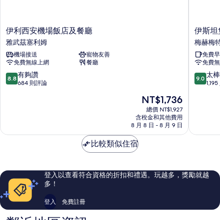
伊
伊
伊利西安機場飯店及餐廳
伊斯坦
利
斯
雅武茲塞利姆
梅赫梅特
西
坦
機場接送
寵物友善
免費早
安
堡
免費無線上網
餐廳
免費無
機
機
場
場
8.8
9.0
有夠讚
太棒
8.8
9.0
飯
希
分，
分，
684 則評論
1,19
店
爾
滿
滿
現
NT$1,736
及
頓
分
分
在
餐
歡
10
10
總價 NT$1,927
價
廳
含稅金和其他費用
朋
分，
分，
格
8 月 8 日 - 8 月 9 日
雅
飯
有
太
為
武
店,
夠
棒
NT$1,736
比較類似住宿
茲
阿
讚，
了，
塞
爾
684
1,195
利
納
則
則
姆
武
評
評
登入以查看符合資格的折扣和禮遇。玩越多，獎勵就越
特
論
論
多！
科
伊
登入
免費註冊
梅
赫