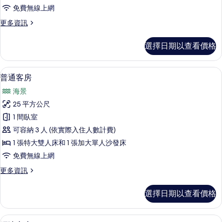
的
免費無線上網
所
更
更多資訊
有
多
相
高
選擇日期以查看價格
級
片
客
房
普通客房 | 高級寢具、迷你吧、客房內
顯
8
的
普通客房
示
詳
海景
情
普
25 平方公尺
通
1 間臥室
客
可容納 3 人 (依實際入住人數計費)
房
1 張特大雙人床和 1 張加大單人沙發床
的
免費無線上網
所
更
更多資訊
有
多
相
普
選擇日期以查看價格
通
片
客
房
經濟客房 | 高級寢具、迷你吧、客房內
顯