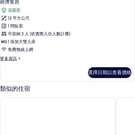
5
的
經濟客房
示
詳
花園景
情
經
12 平方公尺
濟
1 間臥室
客
可容納 2 人 (依實際入住人數計費)
房
1 張加大雙人床
的
免費無線上網
所
更
更多資訊
有
多
相
經
選擇日期以查看價格
濟
片
客
房
類似的住宿
的
詳
伊利西安機場飯店及餐廳
伊斯坦堡
情