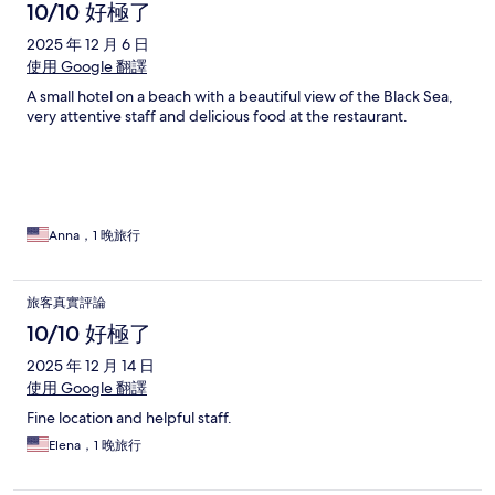
10/10 好極了
2025 年 12 月 6 日
使用 Google 翻譯
A small hotel on a beach with a beautiful view of the Black Sea,
very attentive staff and delicious food at the restaurant.
Anna，1 晚旅行
旅客真實評論
10/10 好極了
2025 年 12 月 14 日
使用 Google 翻譯
Fine location and helpful staff.
Elena，1 晚旅行