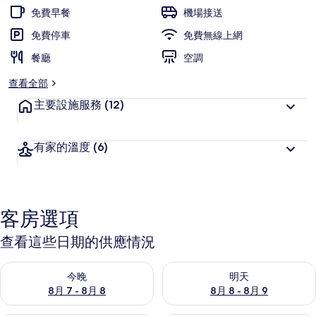
受
免費早餐
機場接送
旅
免費停車
免費無線上網
客
餐廳
喜
空調
愛
查看全部
主要設施服務
(12)
有家的溫度
(6)
客房選項
查看這些日期的供應情況
查看今晚 (8月 7 - 8月 8) 的供應情況
查看明天 (8月 8 - 8月 9) 的
今晚
明天
8月 7 - 8月 8
8月 8 - 8月 9