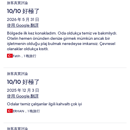
旅客真實評論
10/10 好極了
2026 年 5 月 31 日
使用 Google 翻譯
Bölgede ilk kez konakladım. Oda oldukça temiz ve bakımlıydı.
Otelin hemen önünden denize girmek mümkün ancak bir
işletmenin olduğu plaj bulmak neredeyse imkansız. Çevresel
olanaklar oldukça kısıtlı.
Fatih，1 晚旅行
旅客真實評論
10/10 好極了
2025 年 12 月 3 日
使用 Google 翻譯
Odalar temiz çalışanlar ilgili kahvaltı çok iyi
ERHAN，1 晚旅行
旅客真實評論