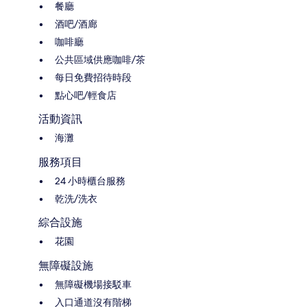
餐廳
酒吧/酒廊
咖啡廳
公共區域供應咖啡/茶
每日免費招待時段
點心吧/輕食店
活動資訊
海灘
服務項目
24 小時櫃台服務
乾洗/洗衣
綜合設施
花園
無障礙設施
無障礙機場接駁車
入口通道沒有階梯