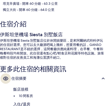
塔克辛廣場
- 開車 60 分鐘
- 63.3 公里
獨立大街
- 開車 60 分鐘
- 64.0 公里
住宿介紹
伊斯坦堡機場 Siesta 別墅飯店
伊斯坦堡機場 Siesta 別墅飯店位於休閒娛樂區，是來阿爾納武特科伊玩
的住宿好選擇。您可以去大廳酒吧喝上幾杯，想要用餐的話，GANSO
RESTAURANT是不錯的選擇，這間餐廳供應純素料理，在早餐、午餐和
晚餐時段均有開放。此住宿還有點心吧/輕食店和花園等特色設施。旅客
都對住宿的友善員工和海灘位置讚不絕口。
更多此住宿的相關資訊
住宿摘要
飯店規模
10 間客房
入住/退房