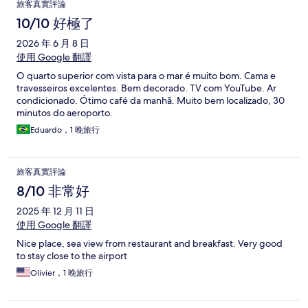
旅客真實評論
10/10 好極了
2026 年 6 月 8 日
使用 Google 翻譯
O quarto superior com vista para o mar é muito bom. Cama e
travesseiros excelentes. Bem decorado. TV com YouTube. Ar
condicionado. Ótimo café da manhã. Muito bem localizado, 30
minutos do aeroporto.
Eduardo，1 晚旅行
旅客真實評論
8/10 非常好
2025 年 12 月 11 日
使用 Google 翻譯
Nice place, sea view from restaurant and breakfast. Very good
to stay close to the airport
Olivier，1 晚旅行