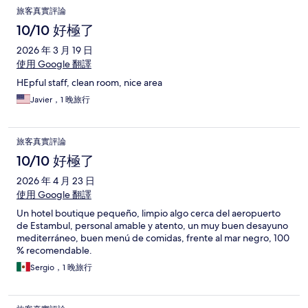
旅客真實評論
10/10 好極了
2026 年 3 月 19 日
使用 Google 翻譯
HEpful staff, clean room, nice area
Javier，1 晚旅行
旅客真實評論
10/10 好極了
2026 年 4 月 23 日
使用 Google 翻譯
Un hotel boutique pequeño, limpio algo cerca del aeropuerto
de Estambul, personal amable y atento, un muy buen desayuno
mediterráneo, buen menú de comidas, frente al mar negro, 100
% recomendable.
Sergio，1 晚旅行