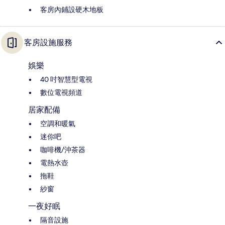
客房內鋪設硬木地板
客房設施服務
娛樂
40 吋智慧型電視
數位電視頻道
居家配備
空調和暖氣
迷你吧
咖啡機/沖茶器
電熱水壺
拖鞋
紗窗
一夜好眠
隔音設施