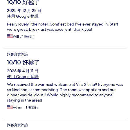
10/10 好極了
2025 年 12 月 28 日
使用 Google 翻譯
Really lovely little hotel. Comfiest bed I’ve ever stayed in. Staff
were great, breakfast was excellent, thank you!
Will，1 晚旅行
旅客真實評論
10/10 好極了
2026 年 4 月 11 日
使用 Google 翻譯
We received the warmest welcome at Villa Siesta!! Everyone was
so kind and accommodating. The room was spotless and our
dinner was delicious!! Would highly recommend to anyone
staying in the area!!
Adam，1 晚旅行
旅客真實評論