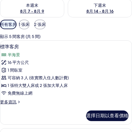
查看本週末 (8月 7 - 8月 9) 的供應情況
查看下週末 (8月 14 - 8月 16)
本週末
下週末
8月 7 - 8月 9
8月 14 - 8月 16
可
所有客房
1 張床
2 張床
用
的
顯示 5 間客房 (共 5 間)
客
標準客房 | 高級寢具、迷你吧、客房內
顯
7
標準客房
房
示
篩
半海景
標
選
16 平方公尺
準
條
1 間臥室
客
件
可容納 3 人 (依實際入住人數計費)
房
1 張特大雙人床或 2 張加大單人床
的
免費無線上網
所
更
更多資訊
有
多
相
標
選擇日期以查看價格
準
片
客
房
豪華客房 | 高級寢具、迷你吧、客房內
顯