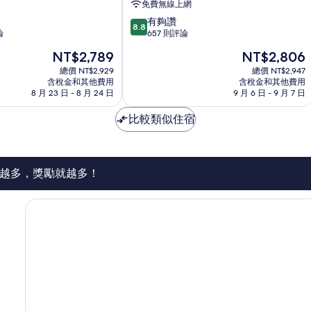
免費無線上網
爾
8.8
有夠讚
美
8.8
分，
論
657 則評論
居
滿
飯
現
現
NT$2,789
NT$2,806
分
店
在
在
10
總價 NT$2,929
總價 NT$2,947
巴
價
價
含稅金和其他費用
含稅金和其他費用
分，
特
格
格
8 月 23 日 - 8 月 24 日
9 月 6 日 - 9 月 7 日
有
黎
為
為
夠
NT$2,789
NT$2,806
比較類似住宿
讚，
657
則
評
論
越多，獎勵就越多！