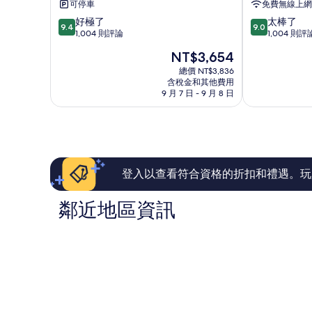
可停車
免費無線上網
森
飯
9.4
9.0
好極了
太棒了
飯
店
9.4
9.0
分，
分，
1,004 則評論
1,004 則評
店
及
滿
滿
巴
套
現
NT$3,654
分
分
特
房
在
10
10
總價 NT$3,836
黎
古
價
含稅金和其他費用
分，
分，
里
格
9 月 7 日 - 9 月 8 日
好
太
提
為
極
棒
巴
NT$3,654
了，
了，
中
1,004
1,004
心
則
則
區
評
評
論
論
登入以查看符合資格的折扣和禮遇。玩
鄰近地區資訊