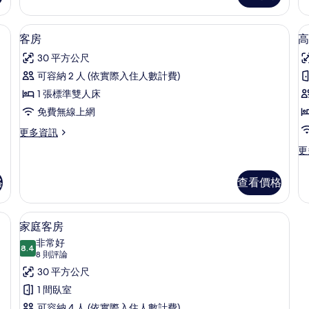
套
房
遮光布/窗簾
迷你吧、客房內保險箱、書桌、遮光布
顯
12
的
客房
高
示
詳
30 平方公尺
情
客
可容納 2 人 (依實際入住人數計費)
房
1 張標準雙人床
的
免費無線上網
所
更
更多資訊
(
有
多
更
更
相
客
多
房
片
高
的
格
查看價格
級
詳
客
情
房
險箱、書桌、遮光布/窗簾
家庭客房 | 迷你吧、客房內保險箱、書
顯
4
(A
家庭客房
示
的
非常好
8.4
詳
8.4 分，滿分 10 分
家
(8
8 則評論
情
則
庭
30 平方公尺
評
客
1 間臥室
論)
可容納 4 人 (依實際入住人數計費)