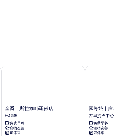
全爵士斯拉維耶羅飯店
國際城市庫里奇巴巴特
全
國
全爵士斯拉維耶羅飯店
國際城市庫里奇巴巴
爵
際
巴特黎
古里提巴中心區
士
城
免費早餐
免費早餐
斯
市
寵物友善
寵物友善
拉
庫
可停車
可停車
維
里