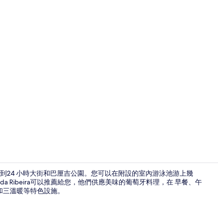
旅遊達人影片 -
以到24 小時大街和巴厘吉公園。您可以在附設的室內游泳池游上幾
a Ribeira可以推薦給您，他們供應美味的葡萄牙料理，在 早餐、午
和三溫暖等特色設施。
接待櫃台