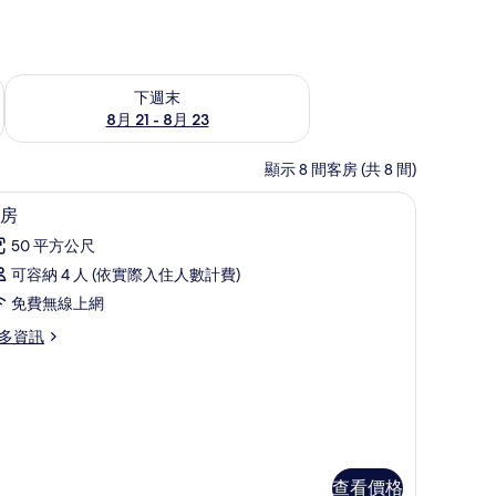
況
查看下週末 (8月 21 - 8月 23) 的供應情況
下週末
8月 21 - 8月 23
顯示 8 間客房 (共 8 間)
桌、遮光布/窗簾
迷你吧、客房內保險箱、書桌、遮光布/窗簾
顯
8
房
示
50 平方公尺
客
可容納 4 人 (依實際入住人數計費)
房
免費無線上網
的
多資訊
所
有
相
片
查看價格