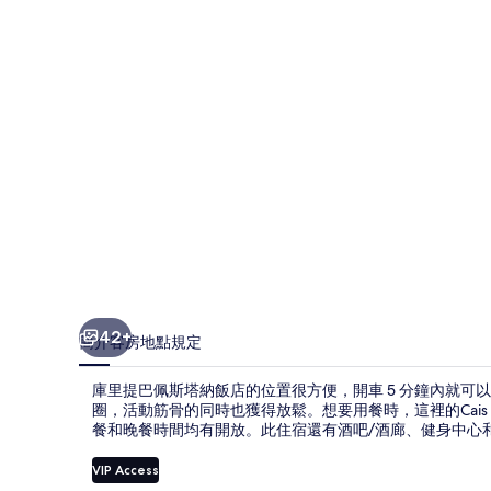
斯
塔
納
飯
店
的
相
片
集
42+
簡介
客房
地點
規定
庫里提巴佩斯塔納飯店的位置很方便，開車 5 分鐘內就可
圈，活動筋骨的同時也獲得放鬆。想要用餐時，這裡的Cais d
餐和晚餐時間均有開放。此住宿還有酒吧/酒廊、健身中心
VIP Access