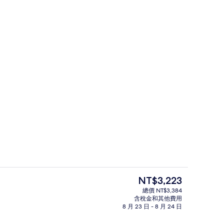
健身設施
 提交者：Julia Grimberg
目
NT$3,223
前
總價 NT$3,384
的
含稅金和其他費用
室內游泳池，提供日光浴躺椅
價
8 月 23 日 - 8 月 24 日
格
是