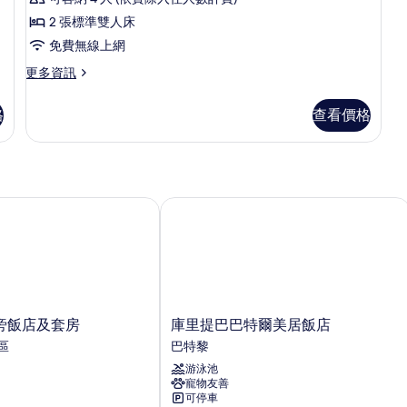
房
的
2 張標準雙人床
所
免費無線上網
有
更
更多資訊
多
相
家
格
查看價格
片
庭
客
房
的
詳
情
飯店及套房
庫里提巴巴特爾美居飯店
庫
旁飯店及套房
庫里提巴巴特爾美居飯店
里
區
巴特黎
提
游泳池
巴
寵物友善
巴
可停車
特