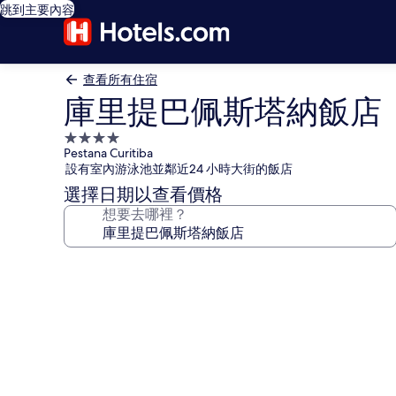
跳到主要內容
查看所有住宿
庫里提巴佩斯塔納飯店
4.0
Pestana Curitiba
星
設有室內游泳池並鄰近24 小時大街的飯店
級
選擇日期以查看價格
住
想要去哪裡？
宿
庫
里
提
巴
佩