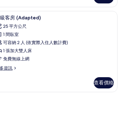
/窗簾
迷你吧、客房內保險箱、書桌、遮光布/窗簾
顯
6
級客房 (Adapted)
示
25 平方公尺
高
1 間臥室
級
可容納 2 人 (依實際入住人數計費)
客
1 張加大雙人床
房
免費無線上網
Adapted)
多資訊
的
所
查看價格
有
相
桌、遮光布/窗簾
dapted)
片