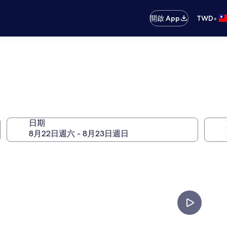
•
開啟 App
TWD
日期