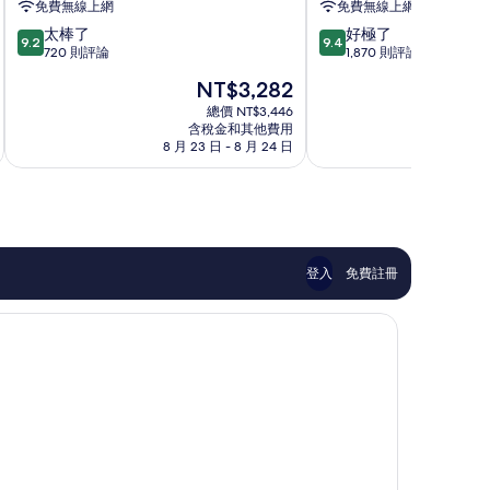
免費無線上網
免費無線上網
耶
奇
9.2
9.4
太棒了
好極了
羅
巴
9.2
9.4
分，
分，
720 則評論
1,870 則評論
飯
巴
滿
滿
店
特
現
NT$3,282
分
分
巴
爾
在
10
10
總價 NT$3,446
特
飯
價
含稅金和其他費用
分，
分，
黎
店
格
8 月 23 日 - 8 月 24 日
9
太
好
古
為
棒
極
里
NT$3,282
了，
了，
提
720
1,870
巴
則
則
中
評
評
心
論
論
區
登入
免費註冊