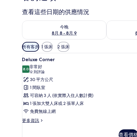
查看這些日期的供應情況
查看今晚 (8月 8 - 8月 9) 的供應情況
查看明天 (8月 
今晚
8月 8 - 8月 9
可
所有客房
1 張床
2 張床
用
Deluxe Corner | 迷你
顯
的
5
Deluxe Corner
示
客
非常好
8.0
房
Deluxe
8.0 分，滿分 10 分
(12
12 則評論
篩
Corner
則
30 平方公尺
選
評
的
1 間臥室
條
論)
所
可容納 3 人 (依實際入住人數計費)
件
有
1 張加大雙人床或 2 張單人床
相
免費無線上網
片
更
更多資訊
多
Deluxe
查看價
Corner