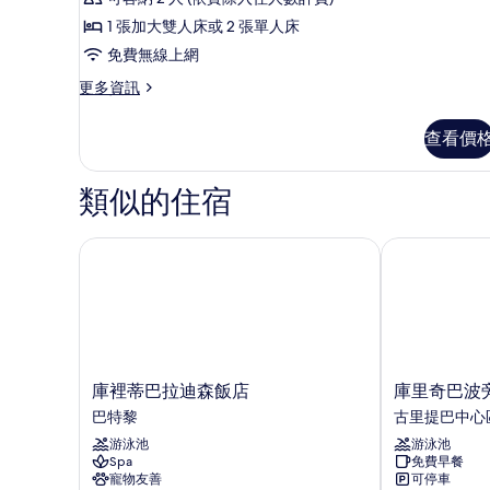
房
的
1 張加大雙人床或 2 張單人床
所
免費無線上網
有
更
更多資訊
多
相
高
查看價
片
級
客
房
類似的住宿
的
詳
情
庫裡蒂巴拉迪森飯店
庫里奇巴波旁
庫
庫
庫裡蒂巴拉迪森飯店
庫里奇巴波
裡
里
巴特黎
古里提巴中心
蒂
奇
游泳池
游泳池
巴
巴
Spa
免費早餐
拉
波
寵物友善
可停車
迪
旁