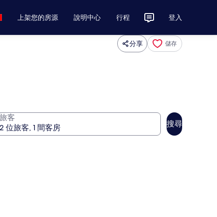
上架您的房源
說明中心
行程
登入
分享
儲存
旅客
搜尋