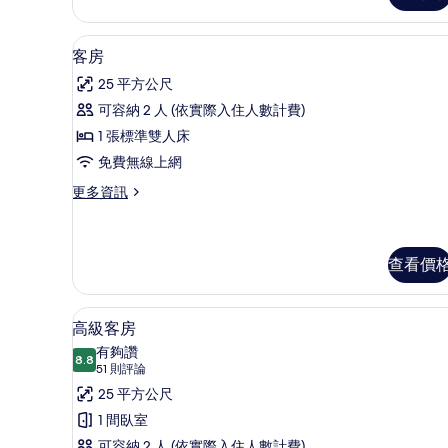
的
詳
迷你吧、客房內保險箱、書桌、
顯
7
情
客房
示
25 平方公尺
客
可容納 2 人 (依實際入住人數計費)
房
1 張標準雙人床
的
免費無線上網
所
更
更多資訊
有
多
相
客
房
片
的
查看價
詳
情
高級客房 | 迷你吧、客房內保
顯
4
高級客房
示
有夠讚
8.8
8.8 分，滿分 10 分
高
(51
51 則評論
則
級
25 平方公尺
評
客
1 間臥室
論)
可容納 2 人 (依實際入住人數計費)