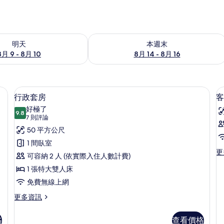
9 - 8月 10) 的供應情況
查看本週末 (8月 14 - 8月 16) 的供應情
明天
本週末
8月 9 - 8月 10
8月 14 - 8月 16
吧、客房內保險箱、書桌、遮光布/窗簾
行政套房 | 迷你吧、客房內保險箱、書
顯
6
行政套房
客
示
好極了
9.8
9.8 分，滿分 10 分
行
(7
7 則評論
則
政
50 平方公尺
評
套
1 間臥室
論)
更
更
房
可容納 2 人 (依實際入住人數計費)
多
的
1 張特大雙人床
客
房
所
免費無線上網
的
有
更
詳
更多資訊
多
情
相
行
格
查看價格
片
政