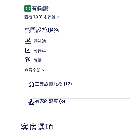
評
有夠讚
8.8
8.8 分，滿分 10 分，
論
查看 1,001 則評論
外觀
熱門設施服務
游泳池
可停車
餐廳
查看全部
主要設施服務
(12)
有家的溫度
(6)
客房選項