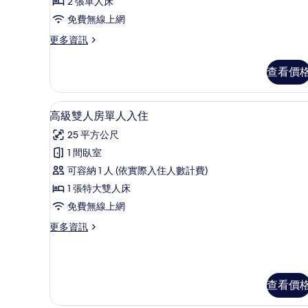
所
2 張單人床
有
免費無線上網
相
更
更多資訊
多
片
雙
查看價
人
房
的
迷你吧、客房內保險箱、書桌、
顯
4
詳
高級雙人房單人入住
示
情
25 平方公尺
高
1 間臥室
級
可容納 1 人 (依實際入住人數計費)
雙
1 張特大雙人床
人
免費無線上網
房
更
更多資訊
單
多
人
高
級
入
雙
查看價
住
人
房
的