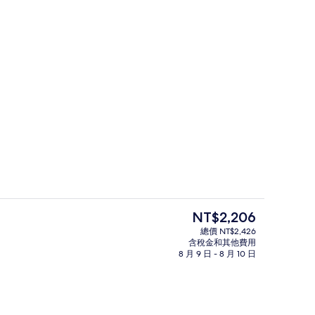
美體療程、1 間療程室、按摩服務
目
NT$2,206
前
總價 NT$2,426
的
含稅金和其他費用
應吃到飽自助式早餐
迷你吧、客房內保險箱、書桌、遮光布
價
8 月 9 日 - 8 月 10 日
格
是
NT$2,206