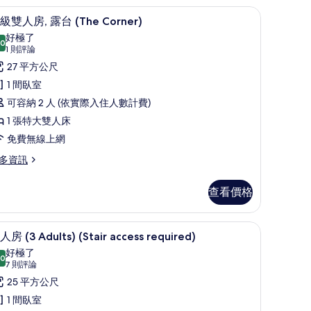
/窗簾
迷你吧、客房內保險箱、書桌、遮光布/窗簾
顯
5
級雙人房, 露台 (The Corner)
示
好極了
.0
10.0 分，滿分 10 分
高
(1
1 則評論
則
級
27 平方公尺
評
雙
1 間臥室
論)
人
可容納 2 人 (依實際入住人數計費)
,
1 張特大雙人床
露
免費無線上網
台
多資訊
The
orner)
查看價格
的
所
、遮光布/窗簾
迷你吧、客房內保險箱、書桌、遮光布/窗簾
顯
5
房 (3 Adults) (Stair access required)
有
示
好極了
.0
相
10.0 分，滿分 10 分
三
(7
7 則評論
he
片
則
人
25 平方公尺
rner)
評
房
1 間臥室
論)