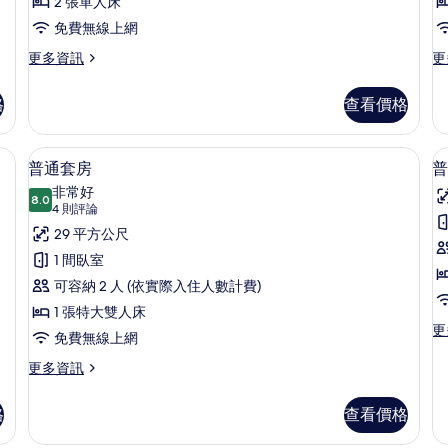
人
2 張單人床
入
免費無線上網
住
更
更
更多資訊
更
多
多
的
雙
高
格
查看價格
所
人
級
房
雙
有
單
人
遮光布/窗簾
迷你吧、客房內保險箱、書桌、遮光布
顯
相
6
人
房
普通套房
普
示
入
的
片
非常好
住
8.0
詳
8.0 分，滿分 10 分
普
(4
4 則評論
的
情
則
通
29 平方公尺
詳
評
情
套
1 間臥室
論)
房
可容納 2 人 (依實際入住人數計費)
的
1 張特大雙人床
更
更
所
免費無線上網
多
有
普
更
更多資訊
通
多
相
套
普
格
查看價格
片
房
通
的
套