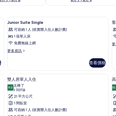
遮光布/窗簾
迷你吧、客房內保險箱、書桌、遮光布
顯
8
Junior Suite Single
客
示
可容納 1 人 (依實際入住人數計費)
Junior
1 張單人床
Suite
免費無線上網
更
更
Single
多
的
更
更多資訊
客
多
所
房
Junior
的
格
查看價格
有
Suite
詳
Single
相
情
的
遮光布/窗簾
迷你吧、客房內保險箱、書桌、遮光布
顯
片
5
詳
雙人房單人入住
高
示
情
太棒了
9.0
10
9.0 分，滿分 10 分
雙
(2
2 則評論
則
人
21 平方公尺
評
房
1 間臥室
論)
單
可容納 1 人 (依實際入住人數計費)