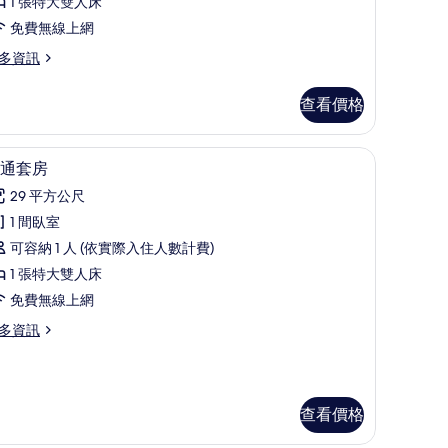
房
1 張特大雙人床
的
免費無線上網
所
多資訊
有
查看價格
相
片
/窗簾
迷你吧、客房內保險箱、書桌、遮光布/窗簾
顯
6
通套房
示
29 平方公尺
普
1 間臥室
通
可容納 1 人 (依實際入住人數計費)
套
1 張特大雙人床
房
免費無線上網
的
多資訊
所
有
相
查看價格
片