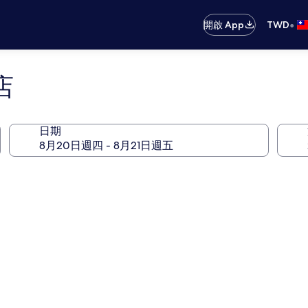
•
開啟 App
TWD
店
日期