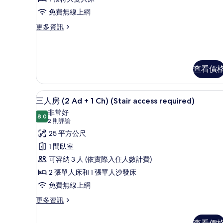
人
免費無線上網
房
更
更多資訊
單
多
人
高
級
入
雙
查看價
住,
人
房
露
單
迷你吧、客房內保險箱、書桌、
顯
台
人
5
三人房 (2 Ad + 1 Ch) (Stair access required)
入
示
(The
非常好
住,
8.0
Corner)
8.0 分，滿分 10 分
三
(2
2 則評論
露
的
則
人
25 平方公尺
台
評
(The
所
房
1 間臥室
Corner)
論)
有
(2
可容納 3 人 (依實際入住人數計費)
的
詳
相
Ad
2 張單人床和 1 張單人沙發床
情
+
片
免費無線上網
1
更
更多資訊
Ch)
多
(Stair
三