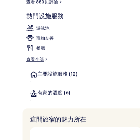
查看 883 則評論
大廳休息區
熱門設施服務
游泳池
寵物友善
餐廳
查看全部
主要設施服務
(12)
有家的溫度
(6)
這間旅宿的魅力所在