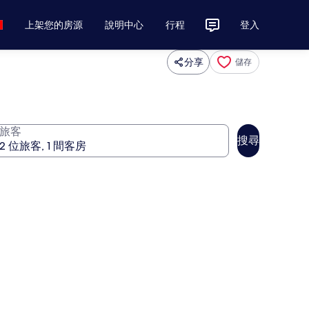
上架您的房源
說明中心
行程
登入
分享
儲存
旅客
搜尋