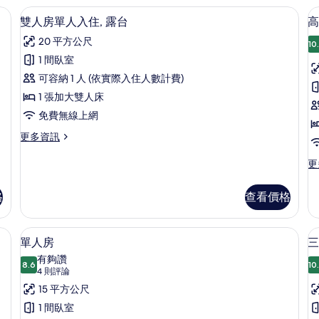
詳
房
遮光布/窗簾
迷你吧、客房內保險箱、書桌、遮光布
顯
情
5
的
雙人房單人入住, 露台
高
示
詳
20 平方公尺
情
10
雙
1 間臥室
人
可容納 1 人 (依實際入住人數計費)
房
1 張加大雙人床
單
免費無線上網
人
房
更
更多資訊
入
多
住,
雙
更
更
人
多
(
露
房
高
C
格
查看價格
台
單
級
人
雙
的
入
人
遮光布/窗簾
單人房 | 迷你吧、客房內保險箱、書桌
顯
所
住,
4
房,
單人房
三人
露
示
露
有
有夠讚
台
8.6
台
10
8.6 分，滿分 10 分
單
(4
相
4 則評論
的
(T
則
人
15 平方公尺
詳
片
Co
評
情
的
房
1 間臥室
詳
論)