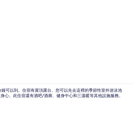
住宿正面
 分鐘可以到。住宿有屋頂露台。您可以先去這裡的季節性室外游泳池
放鬆身心。此住宿還有酒吧/酒廊、健身中心和三溫暖等其他設施服務。
每日付費供