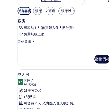
可
所有客房
1 張床
2 張床
3 張床以上
用
迷你吧、客房內保險箱、書桌、
顯
的
4
客房
示
客
可容納 1 人 (依實際入住人數計費)
房
客
免費無線上網
篩
房
選
更
更多資訊
的
多
條
所
客
件
房
有
的
查看價
相
詳
情
片
迷你吧、客房內保險箱、書桌、
顯
5
雙人房
示
太棒了
9.0
9.0 分，滿分 10 分
雙
(24
24 則評論
則
人
21 平方公尺
評
房
1 間臥室
論)
的
可容納 2 人 (依實際入住人數計費)