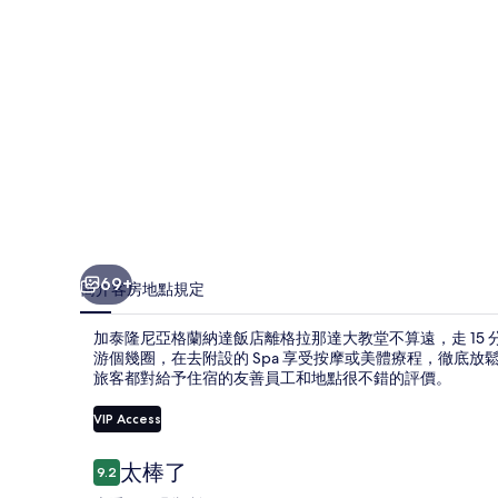
納
達
飯
店
的
相
片
集
69+
簡介
客房
地點
規定
加泰隆尼亞格蘭納達飯店離格拉那達大教堂不算遠，走 15
游個幾圈，在去附設的 Spa 享受按摩或美體療程，徹底
旅客都對給予住宿的友善員工和地點很不錯的評價。
VIP Access
評
太棒了
9.2
9.2 分，滿分 10 分，
論