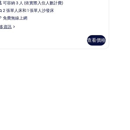
3
可容納 3 人 (依實際入住人數計費)
dults)
2 張單人床和 1 張單人沙發床
tair
免費無線上網
ccess
多資訊
equired)
的
查看價格
所
有
ults)
相
tair
片
cess
quired)