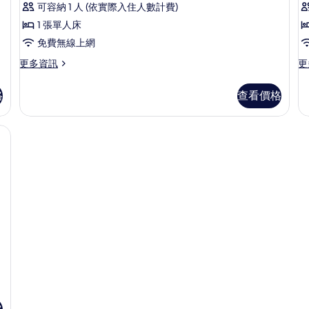
(
的
可容納 1 人 (依實際入住人數計費)
情
A
所
1 張單人床
(S
有
免費無線上網
a
相
更
更
更多資訊
更
r
多
多
片
單
三
格
查看價格
人
人
房
房
的
(3
遮光布/窗簾
詳
Ad
情
(S
ac
re
的
詳
情