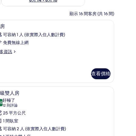
顯示 16 間客房 (共 16 間)
/窗簾
迷你吧、客房內保險箱、書桌、遮光布/窗簾
顯
8
房
示
可容納 1 人 (依實際入住人數計費)
客
免費無線上網
房
多資訊
的
所
有
查看價格
相
片
/窗簾
迷你吧、客房內保險箱、書桌、遮光布/窗簾
顯
4
級雙人房
示
好極了
.0
10.0 分，滿分 10 分
高
(12
12 則評論
則
級
25 平方公尺
評
雙
1 間臥室
論)
人
可容納 2 人 (依實際入住人數計費)