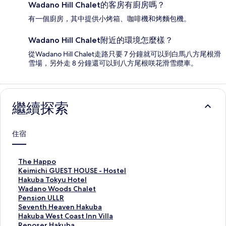
Wadano Hill Chalet的客房有廚房嗎？
有一個廚房，其中提供小烤箱、咖啡機和烤麵包機。
Wadano Hill Chalet附近的環境怎麼樣？
從Wadano Hill Chalet走路只要 7 分鐘就可以到白馬八方尾根滑
雪場，另外走 8 分鐘還可以到八方尾根咲花滑雪纜車。
繼續探索
住宿
T
The Happo
h
K
Keimichi GUEST HOUSE - Hostel
e
e
H
Hakuba Tokyu Hotel
H
i
a
W
Wadano Woods Chalet
a
m
k
a
P
Pension ULLR
p
i
u
d
e
S
Seventh Heaven Hakuba
p
c
b
a
n
e
H
Hakuba West Coast Inn Villa
o
h
a
n
s
v
a
R
Reposer Hakuba