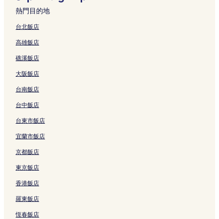
o
t
H
A
A
k
v
熱門目的地
k
H
a
的
K
u
a
a
a
k
連
U
b
l
台北飯店
n
k
u
結
B
a
l
高雄飯店
的
u
b
A
的
e
連
b
a
的
連
y
礁溪飯店
結
a
的
連
結
H
的
連
結
o
大阪飯店
連
結
t
結
e
台南飯店
l
的
台中飯店
連
台東市飯店
結
宜蘭市飯店
京都飯店
東京飯店
香港飯店
羅東飯店
恆春飯店