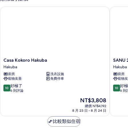
Casa Kokoro Hakuba
SANU 2
Casa
SANU
Casa Kokoro Hakuba
SANU 
Kokoro
2nd
Hakuba
Hakuba
Hakuba
Home
廚房
洗衣設施
廚房
Hakuba
白
寵物友善
免費停車
寵物友
馬
1st
10.0
10.0
好極了
好極
10
10
Hakuba
分，
分，
6 則評論
6 則
滿
滿
現
NT$3,808
分
分
在
10
10
總價 NT$4,192
價
8 月 23 日 - 8 月 24 日
分，
分，
格
好
好
為
比較類似住宿
極
極
NT$3,808
了，
了，