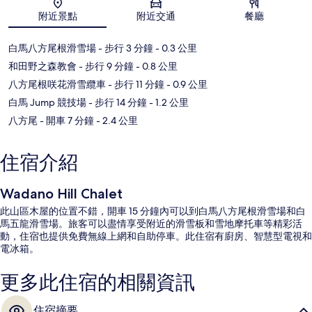
地圖
附近景點
附近交通
餐廳
白馬八方尾根滑雪場
- 步行 3 分鐘
- 0.3 公里
和田野之森教會
- 步行 9 分鐘
- 0.8 公里
八方尾根咲花滑雪纜車
- 步行 11 分鐘
- 0.9 公里
白馬 Jump 競技場
- 步行 14 分鐘
- 1.2 公里
八方尾
- 開車 7 分鐘
- 2.4 公里
住宿介紹
Wadano Hill Chalet
此山區木屋的位置不錯，開車 15 分鐘內可以到白馬八方尾根滑雪場和白
馬五龍滑雪場。旅客可以盡情享受附近的滑雪板和雪地摩托車等精彩活
動，住宿也提供免費無線上網和自助停車。此住宿有廚房、智慧型電視和
電冰箱。
更多此住宿的相關資訊
住宿摘要