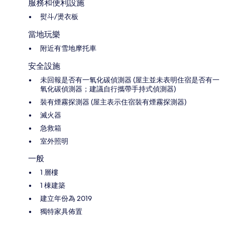
服務和便利設施
熨斗/燙衣板
當地玩樂
附近有雪地摩托車
安全設施
未回報是否有一氧化碳偵測器 (屋主並未表明住宿是否有一
氧化碳偵測器；建議自行攜帶手持式偵測器)
裝有煙霧探測器 (屋主表示住宿裝有煙霧探測器)
滅火器
急救箱
室外照明
一般
1 層樓
1 棟建築
建立年份為 2019
獨特家具佈置