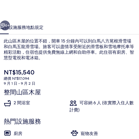
片
集
一個
下一個
6+
簡介
設施服務
地點
規定
此山區木屋的位置不錯，開車 15 分鐘內可以到白馬八方尾根滑雪場
和白馬五龍滑雪場。旅客可以盡情享受附近的滑雪板和雪地摩托車等
精彩活動，住宿也提供免費無線上網和自助停車。此住宿有廚房、智
慧型電視和電冰箱。
目
NT$15,540
前
總價 NT$17,094
的
9 月 1 日 - 9 月 2 日
價
整間山區木屋
豪華木屋 | 住宿內部
格
是
2 間浴室
可容納 6 人 (依實際入住人數
NT$15,540
計費)
熱門設施服務
廚房
寵物友善