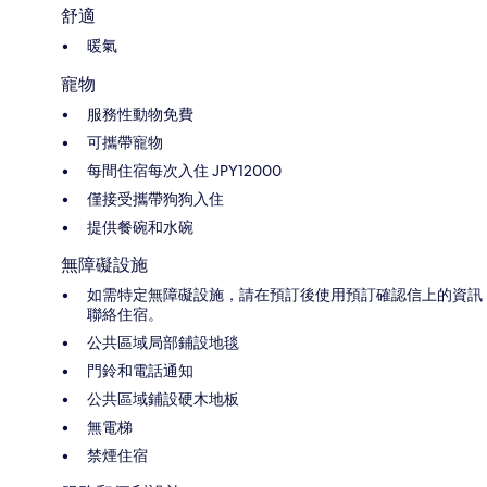
舒適
暖氣
寵物
服務性動物免費
可攜帶寵物
每間住宿每次入住 JPY12000
僅接受攜帶狗狗入住
提供餐碗和水碗
無障礙設施
如需特定無障礙設施，請在預訂後使用預訂確認信上的資訊
聯絡住宿。
公共區域局部鋪設地毯
門鈴和電話通知
公共區域鋪設硬木地板
無電梯
禁煙住宿