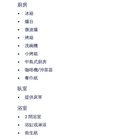
廚房
冰箱
爐台
微波爐
烤箱
洗碗機
小烤箱
中島式廚房
咖啡機/沖茶器
餐巾紙
臥室
提供床單
浴室
2 間浴室
浴缸或淋浴
衛生紙