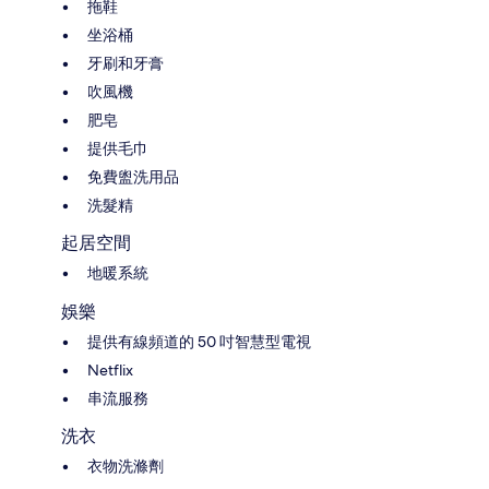
拖鞋
坐浴桶
牙刷和牙膏
吹風機
肥皂
提供毛巾
免費盥洗用品
洗髮精
起居空間
地暖系統
娛樂
提供有線頻道的 50 吋智慧型電視
Netflix
串流服務
洗衣
衣物洗滌劑