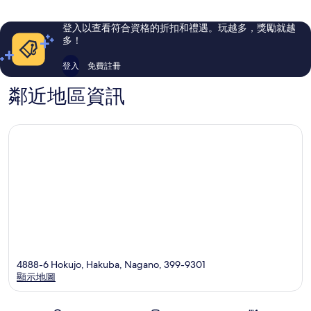
6
6
則
則
登入以查看符合資格的折扣和禮遇。玩越多，獎勵就越
評
評
多！
論
論
登入
免費註冊
鄰近地區資訊
4888-6 Hokujo, Hakuba, Nagano, 399-9301
顯示地圖