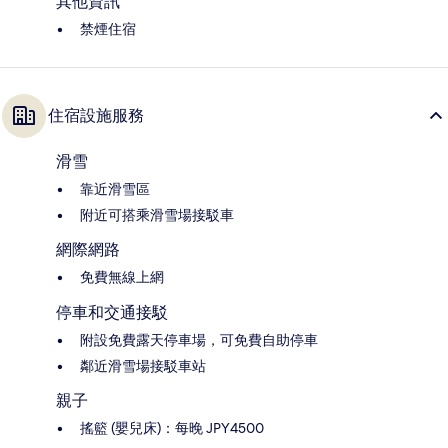
其他資訊
禁煙住宿
住宿設施服務
滑雪
靠近滑雪區
附近可搭乘滑雪場接駁車
網際網路
免費無線上網
停車和交通接駁
附設免費露天停車場，可免費自助停車
鄰近滑雪場接駁車站
親子
搖籃 (嬰兒床)：每晚 JPY4500