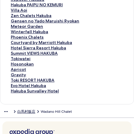
的
i
T
o
i
e
k
e
H
Hakuba PAIPU NO KEMURI
連
G
o
W
o
n
u
p
a
V
Villa Aoi
結
U
k
o
n
t
b
o
k
i
Z
Zen Chalets Hakuba
E
y
o
U
h
a
s
u
l
e
G
Gensen no Yado Maruishi Ryokan
S
u
d
L
H
W
e
b
l
n
e
M
Meteor Garden
T
H
s
L
e
e
r
a
a
C
n
e
W
Winterfell Hakuba
H
o
C
R
a
s
H
P
A
h
s
t
i
P
Phoenix Chalets
O
t
h
的
v
t
a
A
o
a
e
e
n
h
C
Courtyard by Marriott Hakuba
U
e
a
連
e
C
k
I
i
l
n
o
t
o
o
H
Hotel Sierra Resort Hakuba
S
l
l
結
n
o
u
P
的
e
n
r
e
e
u
o
S
Summit VIEWS HAKUBA
E
的
e
H
a
b
U
連
t
o
G
r
n
r
t
u
T
Tokiwatei
-
連
t
a
s
a
N
結
s
Y
a
f
i
t
e
m
o
H
Hosonokan
H
結
的
k
t
的
O
H
a
r
e
x
y
l
m
k
o
A
Apricot
o
連
u
I
連
K
a
d
d
l
C
a
S
i
i
s
p
G
Gravity
s
結
b
n
結
E
k
o
e
l
h
r
i
t
w
o
r
r
T
Toki RESORT HAKUBA
t
a
n
M
u
M
n
H
a
d
e
V
a
n
i
a
o
E
Evo Hotel Hakuba
e
的
V
U
b
a
的
a
l
b
r
I
t
o
c
v
k
v
H
Hakuba Sunvalley Hotel
l
連
i
R
a
r
連
k
e
y
r
E
e
k
o
i
i
o
a
的
結
l
I
的
u
結
u
t
M
a
W
i
a
t
t
R
H
k
連
l
的
連
i
b
s
a
R
S
的
n
的
y
E
o
u
白馬村飯店
Wadano Hill Chalet
結
a
連
結
s
a
的
r
e
H
連
的
連
的
S
t
b
的
結
h
的
連
r
s
A
結
連
結
連
O
e
a
連
i
連
結
i
o
K
結
結
R
l
S
結
R
結
o
r
U
T
H
u
y
t
t
B
H
a
n