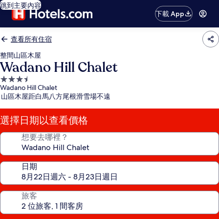
跳到主要內容
下載 App
查看所有住宿
整間山區木屋
Wadano Hill Chalet
3.5
Wadano Hill Chalet
星
山區木屋距白馬八方尾根滑雪場不遠
級
住
選擇日期以查看價格
宿
想要去哪裡？
日期
旅客