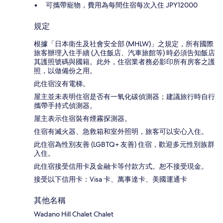
可攜帶寵物，費用為每間住宿每次入住 JPY12000
規定
根據「日本衛生及社會安全部 (MHLW)」之規定，所有國際
旅客辦理入住手續 (入住飯店、汽車旅館等) 時必須告知飯店
其護照號碼與國籍。此外，住宿業者務必影印所有房客之護
照，以做備份之用。
此住宿沒有電梯。
屋主並未表明住宿是否有一氧化碳偵測器；建議旅行時自行
攜帶手持式偵測器。
屋主表示住宿裝有煙霧探測器。
住宿有滅火器、急救箱和室外照明，旅客可以安心入住。
此住宿為性別友善 (LGBTQ+ 友善) 住宿，歡迎多元性別族群
入住。
此住宿接受信用卡及金融卡等付款方式。恕不接受現金。
接受以下信用卡：Visa 卡、萬事達卡、美國運通卡
其他名稱
Wadano Hill Chalet Chalet