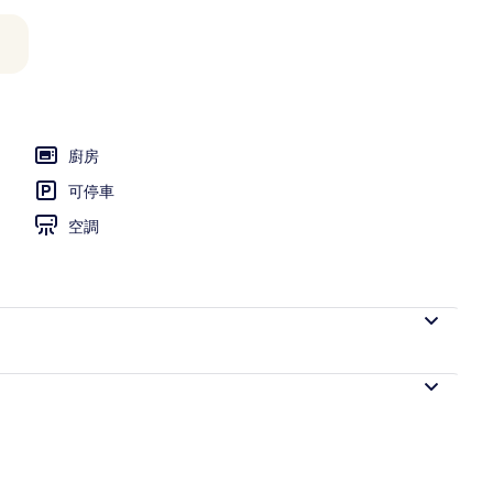
, 非吸煙房 (Suite, Yotei) | 起居區 | 平面電視、地暖系統
廚房
可停車
空調