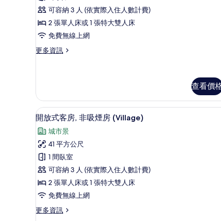
放
可容納 3 人 (依實際入住人數計費)
式
2 張單人床或 1 張特大雙人床
客
免費無線上網
房,
更
更多資訊
非
多
吸
開
放
煙
式
查看價
房
客
房,
的
客房內保險箱、熨斗/熨衣板、
顯
非
3
開放式客房, 非吸煙房 (Village)
所
吸
示
煙
有
城市景
開
房
相
41 平方公尺
的
放
詳
片
1 間臥室
式
情
可容納 3 人 (依實際入住人數計費)
客
2 張單人床或 1 張特大雙人床
房,
免費無線上網
非
更
更多資訊
吸
多