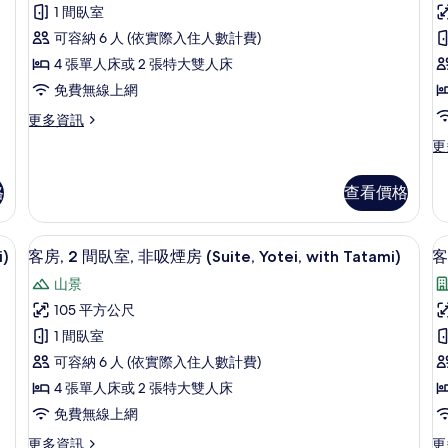
房,
房
T
的
煙
1 間臥室
(Suite,
房
2
2
所
with
可容納 6 人 (依實際入住人數計費)
(C
Tatami)
間
有
Su
4 張單人床或 2 張特大雙人床
的
臥
wi
相
詳
免費無線上網
Ta
室,
室
情
片
的
更
更多資訊
非
詳
多
更
更
情
客
吸
多
房,
客
煙
2
格
查看價格
房,
房
間
2
臥
(Suite,
(S
間
e, Village, with Tatami) | 客房內保險箱、熨斗/熨衣板、免費無線上網、床單
客房, 2 間臥室, 非吸煙房 (Suite, Yo
顯
室,
5
臥
i)
客房, 2 間臥室, 非吸煙房 (Suite, Yotei, with Tatami)
客
Courtyard,
A
非
示
室,
with
w
吸
山景
非
客
煙
Tatami)
T
吸
105 平方公尺
房
房,
房
煙
的
(Suite,
1 間臥室
房
2
3
所
Courtyard,
(S
可容納 6 人 (依實際入住人數計費)
with
間
有
An
4 張單人床或 2 張特大雙人床
Tatami)
臥
wi
相
的
免費無線上網
Ta
室,
室
詳
片
的
情
更
更
更多資訊
更