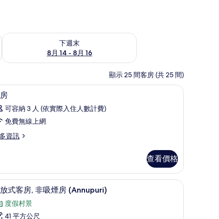
查看下週末 (8月 14 - 8月 16) 的供應情況
下週末
8月 14 - 8月 16
顯示 25 間客房 (共 25 間)
線上網、床單
客房內保險箱、熨斗/熨衣板、免費無線上網、
顯
2
房
示
可容納 3 人 (依實際入住人數計費)
客
免費無線上網
房
多資訊
的
所
查看價格
有
相
| 起居區 | 平面電視、地暖系統
開放式客房, 非吸煙房 (Annupuri) | 客
顯
3
放式客房, 非吸煙房 (Annupuri)
片
示
度假村景
開
41 平方公尺