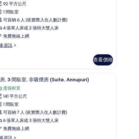
,
atami)
92 平方公尺
的
1 間臥室
orner
間
所
ite
可容納 6 人 (依實際入住人數計費)
th
臥
有
4 張單人床或 2 張特大雙人床
tami)
,
相
免費無線上網
非
片
多資訊
吸
煙
查看價格
房
uite,
tei, with Tatami) | 客房內保險箱、熨斗/熨衣板、免費無線上網、床單
客房, 3 間臥室, 非吸煙房 (Suite, Annup
顯
5
房, 3 間臥室, 非吸煙房 (Suite, Annupuri)
nnupuri,
示
ith
度假村景
客
atami)
141 平方公尺
,
的
1 間臥室
所
uite,
可容納 7 人 (依實際入住人數計費)
間
有
nupuri,
6 張單人床或 3 張特大雙人床
th
臥
相
免費無線上網
tami)
,
片
多資訊