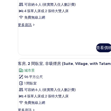
房,
房
所
可容納 6 人 (依實際入住人數計費)
(Yotei,
2
有
with
4 張單人床或 2 張特大雙人床
間
相
Tatami)
免費無線上網
的
臥
片
詳
更
更多資訊
室,
情
多
非
客
房,
吸
2
煙
間
查看價
臥
房
室,
(Suite,
非
客房, 2 間臥室, 非吸煙房 (Suit
顯
4
客房, 2 間臥室, 非吸煙房 (Suite, Village, with Tatam
with
吸
示
煙
Tatami)
城市景
客
房
的
96 平方公尺
(Suite,
房,
所
with
1 間臥室
2
Tatami)
有
可容納 6 人 (依實際入住人數計費)
的
間
相
詳
4 張單人床或 2 張特大雙人床
臥
情
片
免費無線上網
室,
更
更多資訊