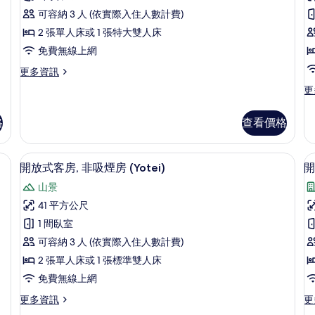
放
可容納 3 人 (依實際入住人數計費)
式
2 張單人床或 1 張特大雙人床
客
免費無線上網
房,
房
更
更多資訊
非
多
更
更
吸
開
多
放
煙
開
式
格
查看價格
放
房
客
式
房,
(Courtyard)
(
客
免費無線上網、床單
客房內保險箱、熨斗/熨衣板、免費無
顯
非
3
房,
的
開放式客房, 非吸煙房 (Yotei)
開
吸
示
非
所
煙
山景
吸
開
房
有
煙
41 平方公尺
(Courtyard)
放
房
相
的
1 間臥室
(A
式
詳
片
的
可容納 3 人 (依實際入住人數計費)
情
客
詳
2 張單人床或 1 張標準雙人床
情
房,
房
免費無線上網
非
更
更
更多資訊
更
吸
多
多