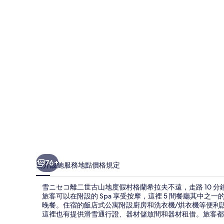
的
相
片
集
76+
簡介
設施服務
地點
價格
規定
雪ニセコ離二世古山地度假村格蘭希拉夫不遠，走路 10 
旅客可以在附設的 Spa 享受按摩，這裡 5 間餐廳其中之一的Me
晚餐。住宿的飯店式公寓附設廚房和洗衣機/烘衣機等便利
這裡也有提供滑雪通行證、器材儲放間和器材租借。旅客都