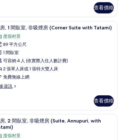
煙
查看價格
房
illage,
線上網、床單
客房, 1 間臥室, 非吸煙房 (Corner Suite 
顯
4
ith
房, 1 間臥室, 非吸煙房 (Corner Suite with Tatami)
示
atami)
度假村景
客
的
89 平方公尺
,
所
1 間臥室
illage,
有
th
可容納 4 人 (依實際入住人數計費)
間
相
tami)
2 張單人床或 1 張特大雙人床
臥
片
免費無線上網
,
多資訊
非
吸
查看價格
煙
房
客房, 2 間臥室, 非吸煙房 (Suite, Annupuri, 
顯
5
Corner
房, 2 間臥室, 非吸煙房 (Suite, Annupuri, with
示
atami)
uite
客
ith
度假村景