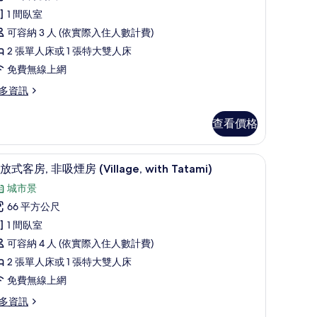
放
1 間臥室
式
可容納 3 人 (依實際入住人數計費)
客
2 張單人床或 1 張特大雙人床
,
免費無線上網
非
多資訊
吸
煙
查看價格
房
Annupuri)
線上網、床單
客房內保險箱、熨斗/熨衣板、免費無線上網、
顯
4
的
放式客房, 非吸煙房 (Village, with Tatami)
示
所
城市景
開
有
66 平方公尺
放
相
1 間臥室
nnupuri)
式
片
可容納 4 人 (依實際入住人數計費)
客
2 張單人床或 1 張特大雙人床
,
免費無線上網
非
多資訊
吸