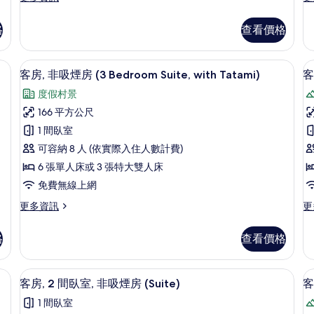
非
詳
多
多
情
吸
客
客
格
查看價格
房,
房,
煙
2
3
房
間
間
ite, Yotei) | 客房內保險箱、熨斗/熨衣板、免費無線上網、床單
客房, 非吸煙房 (3 Bedroom Suite, w
顯
5
臥
臥
(Suite,
(S
客房, 非吸煙房 (3 Bedroom Suite, with Tatami)
客
示
室,
室,
Yotei,
A
度假村景
非
非
客
with
吸
吸
166 平方公尺
房,
房
Tatami)
煙
煙
1 間臥室
房
房
的
4
非
(Suite,
(S
可容納 8 人 (依實際入住人數計費)
所
吸
Yotei,
An
6 張單人床或 3 張特大雙人床
with
的
有
煙
免費無線上網
Tatami)
詳
室
相
房
的
情
更
更
更多資訊
更
片
詳
(3
多
多
情
Bedroom
客
客
格
查看價格
Suite,
房,
房,
非
4
with
吸
間
e, Yotei, with Onsen and Tatami) | 客房內保險箱、熨斗/熨衣板、免費無線上
客房, 2 間臥室, 非吸煙房 (Suite
顯
Tatami)
4
煙
臥
(S
客房, 2 間臥室, 非吸煙房 (Suite)
客
的
示
房
室,
Yo
1 間臥室
(3
非
所
客