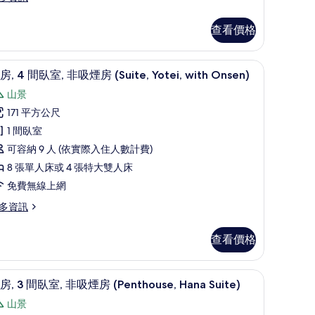
非
吸
查看價格
煙
房
ith Tatami) | 起居區 | 平面電視、地暖系統
客房, 4 間臥室, 非吸煙房 (Suite, Yotei, w
顯
3
uite,
房, 4 間臥室, 非吸煙房 (Suite, Yotei, with Onsen)
示
nnupuri)
山景
客
的
171 平方公尺
,
所
1 間臥室
有
uite,
可容納 9 人 (依實際入住人數計費)
間
相
nupuri)
8 張單人床或 4 張特大雙人床
臥
片
免費無線上網
,
多資訊
非
吸
查看價格
煙
房
網、床單
) | 客房內保險箱、熨斗/熨衣板、免費無線上網、床單
客房, 3 間臥室, 非吸煙房 (Penthouse, H
顯
4
uite,
房, 3 間臥室, 非吸煙房 (Penthouse, Hana Suite)
示
tei,
山景
客