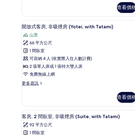
煙
開
查看價
放
房
式
(Village)
客
開放式客房, 非吸煙房 (Yotei,
顯
4
房,
的
開放式客房, 非吸煙房 (Yotei, with Tatami)
示
非
所
山景
吸
開
有
煙
66 平方公尺
放
房
相
1 間臥室
(Village)
式
片
的
可容納 4 人 (依實際入住人數計費)
客
詳
2 張單人床或 1 張特大雙人床
情
房,
免費無線上網
非
更
更多資訊
吸
多
煙
開
查看價
放
房
式
(Yotei,
客
平面電視、地暖系統
顯
5
房,
with
客房, 2 間臥室, 非吸煙房 (Suite, with Tatami)
示
非
Tatami)
92 平方公尺
吸
客
的
煙
1 間臥室