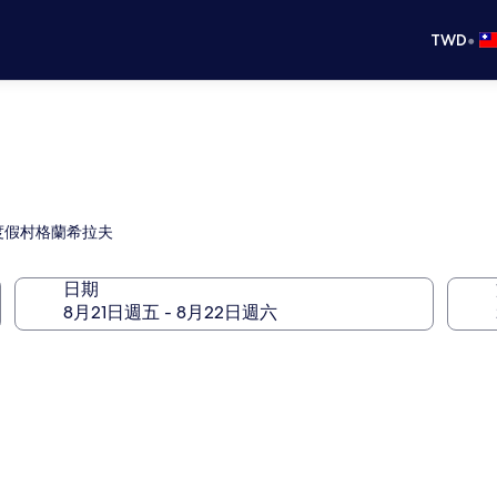
•
TWD
度假村格蘭希拉夫
日期