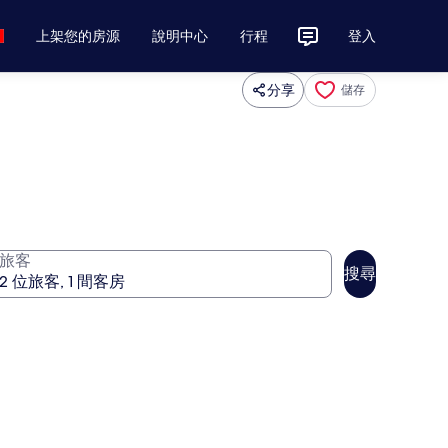
上架您的房源
說明中心
行程
登入
分享
儲存
旅客
搜尋