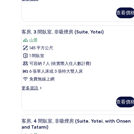
非
多
吸
客
查看價
房,
煙
2
房
間
客房, 3 間臥室, 非吸煙房 (Su
顯
5
臥
(Suite,
客房, 3 間臥室, 非吸煙房 (Suite, Yotei)
示
室,
Village,
山景
非
客
with
吸
145 平方公尺
房,
Tatami)
煙
1 間臥室
房
的
3
(Suite,
可容納 7 人 (依實際入住人數計費)
間
所
Village,
6 張單人床或 3 張特大雙人床
with
臥
有
免費無線上網
Tatami)
室,
相
的
更
更多資訊
非
片
詳
多
情
吸
客
查看價
房,
煙
3
房
間
客房, 4 間臥室, 非吸煙房 (Suit
顯
3
臥
(Suite,
客房, 4 間臥室, 非吸煙房 (Suite, Yotei, with Onsen
示
室,
and Tatami)
Yotei)
非
客