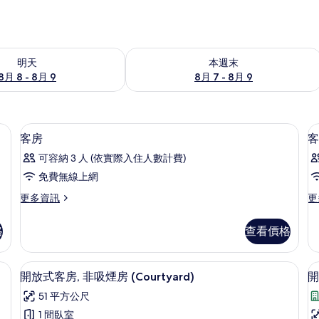
8 - 8月 9) 的供應情況
查看本週末 (8月 7 - 8月 9) 的供應情況
明天
本週末
8月 8 - 8月 9
8月 7 - 8月 9
客房內保險箱、熨斗/熨衣板、免費無
顯
2
客房
客
示
可容納 3 人 (依實際入住人數計費)
客
免費無線上網
房
更
更
更多資訊
更
的
多
多
所
客
客
格
查看價格
房
房
有
的
的
相
詳
詳
 | 平面電視、地暖系統
開放式客房, 非吸煙房 (Courtyard) 
顯
3
情
情
開放式客房, 非吸煙房 (Courtyard)
開
片
示
51 平方公尺
開
1 間臥室