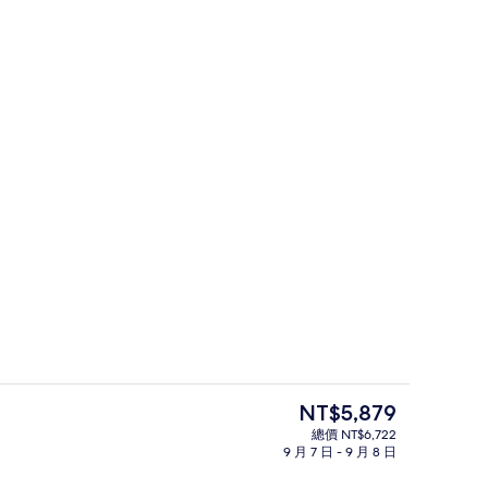
, 非吸煙房 (Suite, Yotei, with Onsen) | 起居區 | 平面電視、地暖系統
大廳
目
NT$5,879
前
總價 NT$6,722
的
9 月 7 日 - 9 月 8 日
室, 非吸煙房 (Penthouse, Hana Suite) | 客房內保險箱、熨斗/熨衣板、免費
客房, 4 間臥室, 非吸煙房 (Suite, Yo
價
格