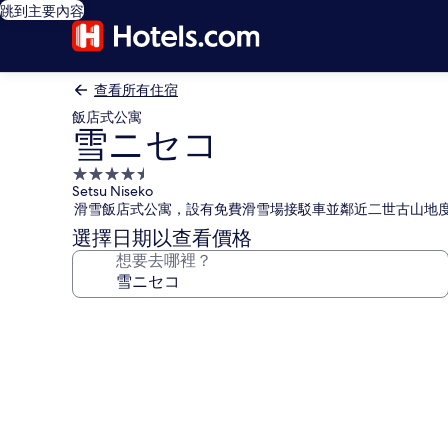
跳到主要內容
查看所有住宿
飯店式公寓
雪ニセコ
4.5
Setsu Niseko
星
滑雪飯店式公寓，設有免費滑雪場接駁車並鄰近二世古山地
級
選擇日期以查看價格
住
想要去哪裡？
宿
雪
ニ
セ
コ