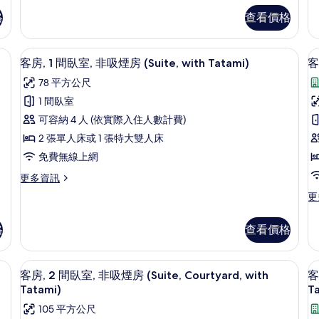
煙
開
開
格
查看價格
放
放
房
式
式
(Yotei)
(V
客
客
 with Tatami) | 客房內保險箱、熨斗/熨衣板、免費無線上網、床單
客房內保險箱、熨斗/熨衣板、免費無
顯
3
房,
房,
w
的
客房, 1 間臥室, 非吸煙房 (Suite, with Tatami)
客
示
非
非
T
所
78 平方公尺
吸
吸
客
有
煙
煙
1 間臥室
房,
房
房
房
相
可容納 4 人 (依實際入住人數計費)
(Yotei)
(V
1
1
片
的
wi
2 張單人床或 1 張特大雙人床
間
詳
Ta
免費無線上網
情
臥
的
詳
更
更多資訊
室,
室
情
多
更
更
非
客
多
房,
吸
客
1
格
查看價格
房,
煙
間
1
臥
房
間
房內用餐區
顯
室,
5
臥
(Suite,
(
客房, 2 間臥室, 非吸煙房 (Suite, Courtyard, with
客
非
示
室,
Tatami)
T
with
S
吸
非
客
煙
Tatami)
w
105 平方公尺
吸
房