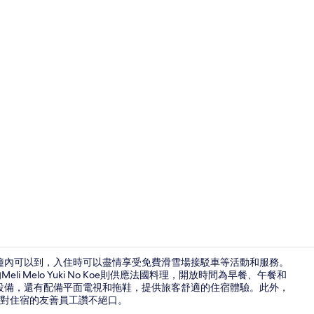
客房, 4 間臥室
分鐘內可以到，入住時可以盡情享受免費滑雪場接駁車等活動和服務。
li Melo Yuki No Koe則供應法國料理，開放時間為早餐、午餐和
設備，還有配備平面電視和拖鞋，提供旅客舒適的住宿體驗。此外，
客房, 3 間臥
對住宿的友善員工讚不絕口。