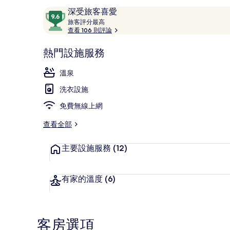
評
9.6
深受旅客喜愛
論
旅
分，
旅客評分最高
客
查看 106 則評論
滿
評
分
客房, 3 間臥室
分
熱門設施服務
10，
最
深
高
溫泉
受
洗衣設施
旅
客
免費無線上網
喜
愛
查看全部
主要設施服務
(12)
有家的溫度
(6)
客房選項