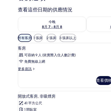
查看這些日期的供應情況
查看今晚 (8月 7 - 8月 8) 的供應情況
查看明天 (8月 
今晚
8月 7 - 8月 8
可
所有客房
1 張床
2 張床
3 張床以上
用
起居區 | 平面電視、地暖系統
顯
的
1
客房
示
客
可容納 9 人 (依實際入住人數計費)
房
客
免費無線上網
篩
房
選
更
更多資訊
的
多
條
所
客
件
查看價
房
有
的
相
詳
開放式客房, 非吸煙房 | 起居區
顯
3
情
開放式客房, 非吸煙房
片
示
41 平方公尺
開
1 間臥室