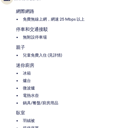
網際網路
免費無線上網，網速 25 Mbps 以上
停車和交通接駁
無附設停車場
親子
兒童免費入住 (見詳情)
迷你廚房
冰箱
爐台
微波爐
電熱水壺
鍋具/餐盤/廚房用品
臥室
羽絨被