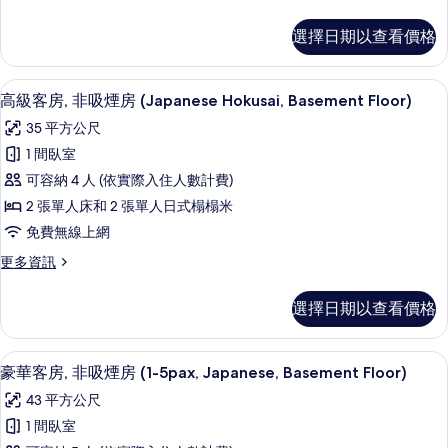
吸
多
煙
高
選擇日期以查看價格
級
房
客
(1-
房,
高級客房, 非吸煙房 (Japanese Hoku
顯
7
非
3pax,Family
高級客房, 非吸煙房 (Japanese Hokusai, Basement Floor)
示
吸
Hokusai,
35 平方公尺
煙
高
Basement
房
1 間臥室
級
Floor)
(1-
可容納 4 人 (依實際入住人數計費)
3pax,Family
的
客
Hokusai,
2 張單人床和 2 張單人日式榻榻米
所
房,
Basement
免費無線上網
Floor)
有
非
的
更
更多資訊
相
吸
詳
多
片
情
煙
高
選擇日期以查看價格
級
房
客
(Japanese
房,
豪華客房, 非吸煙房 (1-5pax, Japane
顯
8
非
Hokusai,
豪華客房, 非吸煙房 (1-5pax, Japanese, Basement Floor)
示
吸
Basement
43 平方公尺
煙
豪
Floor)
房
1 間臥室
華
的
(Japanese