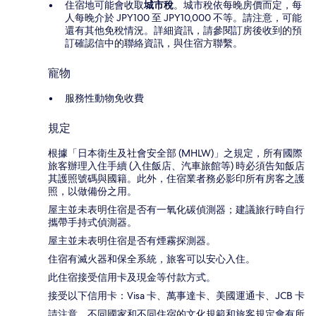
住宿地可能會收取
城市稅
。城市稅依每晚房價而定，每
人每晚介於 JPY100 至 JPY10,000 不等。請注意，可能
還有其他免稅情況。詳細資訊，請參閱訂房後收到的預
訂確認信中的聯絡資訊，與住宿方聯繫。
寵物
服務性動物免收費
規定
根據「日本衛生及社會安全部 (MHLW)」之規定，所有國際
旅客辦理入住手續 (入住飯店、汽車旅館等) 時必須告知飯店
其護照號碼與國籍。此外，住宿業者務必影印所有房客之護
照，以做備份之用。
屋主並未表明住宿是否有一氧化碳偵測器；建議旅行時自行
攜帶手持式偵測器。
屋主並未表明住宿是否有煙霧探測器。
住宿有滅火器和保全系統，旅客可以安心入住。
此住宿接受信用卡及現金等付款方式。
接受以下信用卡：Visa 卡、萬事達卡、美國運通卡、JCB 卡
請注意，不同國家和不同住宿的文化規範和旅客規定會有所