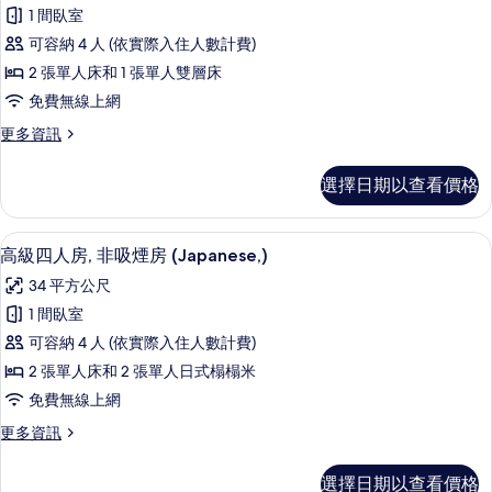
高
所
煙
1 間臥室
級
房
有
可容納 4 人 (依實際入住人數計費)
(King,)
四
相
的
2 張單人床和 1 張單人雙層床
人
詳
片
免費無線上網
情
房,
更
更多資訊
非
多
吸
高
選擇日期以查看價格
級
煙
四
房
人
高級四人房, 非吸煙房 (Japanese,
顯
14
房,
高級四人房, 非吸煙房 (Japanese,)
(Family,)
示
非
的
34 平方公尺
吸
高
所
煙
1 間臥室
級
房
有
可容納 4 人 (依實際入住人數計費)
(Family,)
四
相
的
2 張單人床和 2 張單人日式榻榻米
人
詳
片
免費無線上網
情
房,
更
更多資訊
非
多
吸
高
選擇日期以查看價格
級