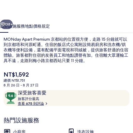
站
的
相
一個
下一個
138+
簡介
設施服務
地點
價格
規定
片
集
MONday Apart Premium 京都站的位置很方便，走路 15 分鐘就可以
到京都塔和河原町通。住宿的飯店式公寓附設簡易廚房和洗衣機/烘
衣機等便利設備，還有配備平面電視和羽絨被，提供旅客舒適的住宿
體驗。旅客都對住宿的友善員工和地點讚譽有加。住宿離大眾運輸工
具不遠，走路到梅小路京都西站只要 11 分鐘。
目
NT$1,592
前
總價 NT$1,751
的
8 月 26 日 - 8 月 27 日
外觀
價
評
9.6
深受旅客喜愛
格
論
旅
分，
旅客評分最高
是
客
查看 675 則評論
滿
NT$1,592
評
分
分
10，
熱門設施服務
最
深
高
受
小廚房
洗衣設施