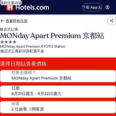
跳到主要內容
下載 App
查看所有住宿
飯店式公寓
MONday Apart Premium 京都站
4.0
MONday Apart Premium KYOTO Station
星
飯店式公寓距河原町通不遠
級
住
選擇日期以查看價格
宿
想要去哪裡？
日期
旅客