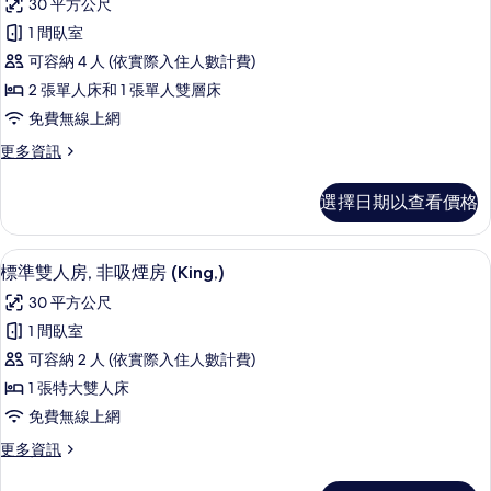
的
30 平方公尺
吸
標
所
煙
1 間臥室
準
房
有
可容納 4 人 (依實際入住人數計費)
(Family,)
四
相
的
2 張單人床和 1 張單人雙層床
人
詳
片
免費無線上網
情
房,
更
更多資訊
非
多
吸
標
選擇日期以查看價格
準
煙
四
房
人
羽絨被、客房內保險箱、書桌、熨斗/
顯
13
房,
標準雙人房, 非吸煙房 (King,)
(Family,)
示
非
的
30 平方公尺
吸
標
所
煙
1 間臥室
準
房
有
可容納 2 人 (依實際入住人數計費)
(Family,)
雙
相
的
1 張特大雙人床
人
詳
片
免費無線上網
情
房,
更
更多資訊
非
多
吸
標