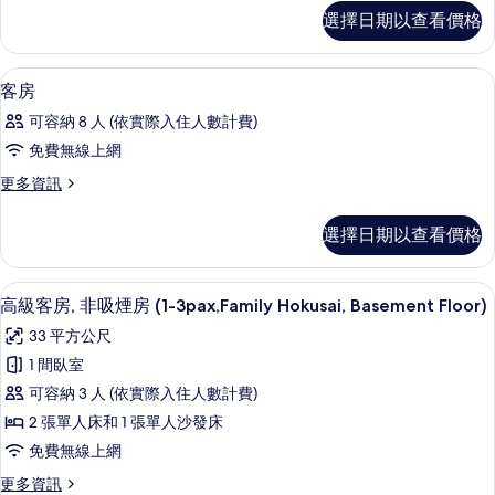
所
客
選擇日期以查看價格
房
有
的
相
詳
羽絨被、客房內保險箱、書桌、熨斗/
顯
7
情
客房
片
示
可容納 8 人 (依實際入住人數計費)
客
免費無線上網
房
更
更多資訊
的
多
所
客
選擇日期以查看價格
房
有
的
相
詳
高級客房, 非吸煙房 (1-3pax,Family 
顯
6
情
高級客房, 非吸煙房 (1-3pax,Family Hokusai, Basement Floor)
片
示
33 平方公尺
高
1 間臥室
級
可容納 3 人 (依實際入住人數計費)
客
2 張單人床和 1 張單人沙發床
房,
免費無線上網
非
更
更多資訊