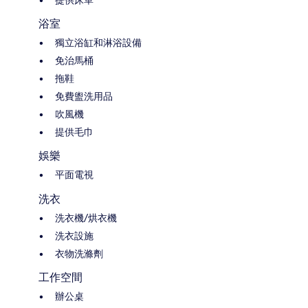
提供床單
浴室
獨立浴缸和淋浴設備
免治馬桶
拖鞋
免費盥洗用品
吹風機
提供毛巾
娛樂
平面電視
洗衣
洗衣機/烘衣機
洗衣設施
衣物洗滌劑
工作空間
辦公桌