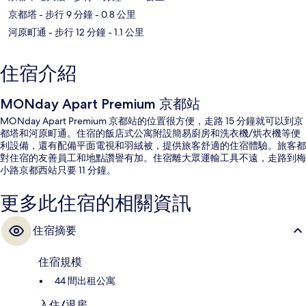
京都塔
- 步行 9 分鐘
- 0.8 公里
河原町通
- 步行 12 分鐘
- 1.1 公里
住宿介紹
MONday Apart Premium 京都站
MONday Apart Premium 京都站的位置很方便，走路 15 分鐘就可以到京
都塔和河原町通。住宿的飯店式公寓附設簡易廚房和洗衣機/烘衣機等便
利設備，還有配備平面電視和羽絨被，提供旅客舒適的住宿體驗。旅客都
對住宿的友善員工和地點讚譽有加。住宿離大眾運輸工具不遠，走路到梅
小路京都西站只要 11 分鐘。
更多此住宿的相關資訊
住宿摘要
住宿規模
44 間出租公寓
入住/退房