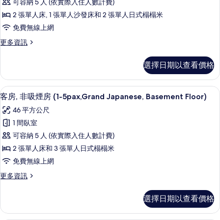
可容納 5 人 (依實際入住人數計費)
Hokusai,
客
所
Basement
2 張單人床, 1 張單人沙發床和 2 張單人日式榻榻米
房,
有
Floor)
免費無線上網
的
非
相
詳
更
更多資訊
吸
片
情
多
煙
豪
選擇日期以查看價格
華
房
客
(1-
房,
客房, 非吸煙房 (1-5pax,Grand Jap
顯
9
非
5pax,
客房, 非吸煙房 (1-5pax,Grand Japanese, Basement Floor)
示
吸
Japanese,
46 平方公尺
煙
客
Basement
房
1 間臥室
房,
Floor)
(1-
可容納 5 人 (依實際入住人數計費)
5pax,
的
非
Japanese,
2 張單人床和 3 張單人日式榻榻米
所
吸
Basement
免費無線上網
Floor)
有
煙
的
更
更多資訊
相
房
詳
多
片
情
(1-
客
選擇日期以查看價格
房,
5pax,Grand
非
Japanese,
吸