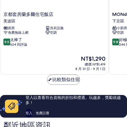
的
相
詳
片
情
京
MONda
京都套房蘭多爾住宅飯店
MONda
都
Apart
美波區
下京區
套
Premiu
廚房
洗衣設施
小廚房
房
京
免費無線上網
空調
空調
蘭
都
多
站
9.0
9.8
太棒了
好極
9.0
9.8
爾
鴨
分，
分，
624 則評論
244
住
川
滿
滿
宅
下
分
分
現
NT$1,290
飯
京
10
10
在
店
總價 NT$1,419
區
分，
分，
價
8 月 31 日 - 9 月 1 日
美
太
好
格
波
棒
極
為
比較類似住宿
區
了，
了，
NT$1,290
624
244
則
則
評
評
登入以查看符合資格的折扣和禮遇。玩越多，獎勵就越
論
論
多！
登入
免費註冊
鄰近地區資訊