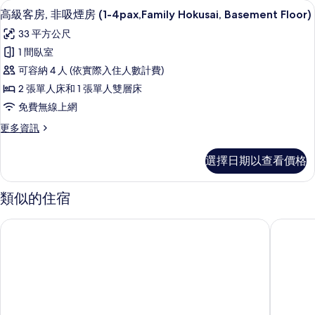
高級客房, 非吸煙房 (1-4pax,Family 
顯
Basement
6
煙
高級客房, 非吸煙房 (1-4pax,Family Hokusai, Basement Floor)
示
Floor)
房
33 平方公尺
(1-
的
高
5pax,Grand
1 間臥室
所
級
Japanese,
可容納 4 人 (依實際入住人數計費)
Basement
有
客
Floor)
2 張單人床和 1 張單人雙層床
相
房,
的
免費無線上網
詳
片
非
情
更
更多資訊
吸
多
煙
高
選擇日期以查看價格
級
房
客
(1-
房,
類似的住宿
非
4pax,Family
吸
Hokusai,
京都套房蘭多爾住宅飯店
MONday
煙
Basement
房
Floor)
(1-
4pax,Family
的
Hokusai,
所
Basement
Floor)
有