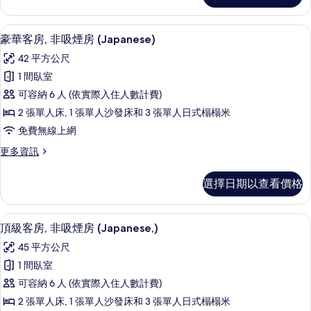
煙
四
房
人
羽絨被、客房內保險箱、書桌、熨斗/
顯
11
房,
豪華客房, 非吸煙房 (Japanese)
(Japanese,)
示
非
的
42 平方公尺
吸
豪
所
煙
1 間臥室
華
房
有
可容納 6 人 (依實際入住人數計費)
(Japanese,)
客
相
的
2 張單人床, 1 張單人沙發床和 3 張單人日式榻榻米
房,
詳
片
免費無線上網
情
非
更
更多資訊
吸
多
煙
豪
選擇日期以查看價格
華
房
客
(Japanese)
房,
頂級客房, 非吸煙房 (Japanese,)
顯
12
非
的
頂級客房, 非吸煙房 (Japanese,)
示
吸
所
45 平方公尺
煙
頂
有
房
1 間臥室
級
(Japanese)
相
可容納 6 人 (依實際入住人數計費)
的
客
片
詳
2 張單人床, 1 張單人沙發床和 3 張單人日式榻榻米