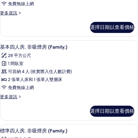
房,
情
免費無線上網
非
更
更多資訊
吸
多
煙
頂
選擇日期以查看價格
級
房
客
(Japanese,)
房,
基本四人房, 非吸煙房 (Family,) 
顯
14
非
的
基本四人房, 非吸煙房 (Family,)
示
吸
所
28 平方公尺
煙
基
有
房
1 間臥室
本
(Japanese,)
相
可容納 4 人 (依實際入住人數計費)
的
四
片
詳
2 張單人床和 1 張單人雙層床
人
情
免費無線上網
房,
更
更多資訊
非
多
吸
基
選擇日期以查看價格
本
煙
四
房
人
羽絨被、客房內保險箱、書桌、熨斗/
顯
14
房,
標準四人房, 非吸煙房 (Family,)
(Family,)
示
非