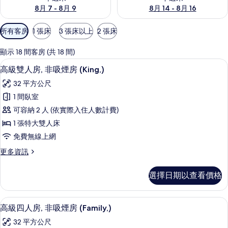
8月 7 - 8月 9
8月 14 - 8月 16
可
所有客房
1 張床
3 張床以上
2 張床
用
的
顯示 18 間客房 (共 18 間)
客
高級雙人房, 非吸煙房 (King,) | 
顯
16
高級雙人房, 非吸煙房 (King,)
房
示
篩
32 平方公尺
高
選
1 間臥室
級
條
可容納 2 人 (依實際入住人數計費)
雙
件
1 張特大雙人床
人
免費無線上網
房,
更
更多資訊
非
多
吸
高
選擇日期以查看價格
級
煙
雙
房
人
羽絨被、客房內保險箱、書桌、熨斗/
顯
19
房,
高級四人房, 非吸煙房 (Family,)
(King,)
示
非
的
32 平方公尺
吸