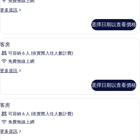
免費無線上網
煙
更
更多資訊
房
多
(Japanese
客
選擇日期以查看價格
房,
Concept,)
非
的
吸
羽絨被、客房內保險箱、書桌、熨斗/
顯
所
5
煙
客房
示
房
有
可容納 6 人 (依實際入住人數計費)
(Japanese
客
相
Concept,)
免費無線上網
房
的
片
更
更多資訊
詳
的
多
情
所
客
選擇日期以查看價格
房
有
的
相
詳
羽絨被、客房內保險箱、書桌、熨斗/
顯
6
情
客房
片
示
可容納 6 人 (依實際入住人數計費)
客
免費無線上網
房
更
更多資訊
的
多