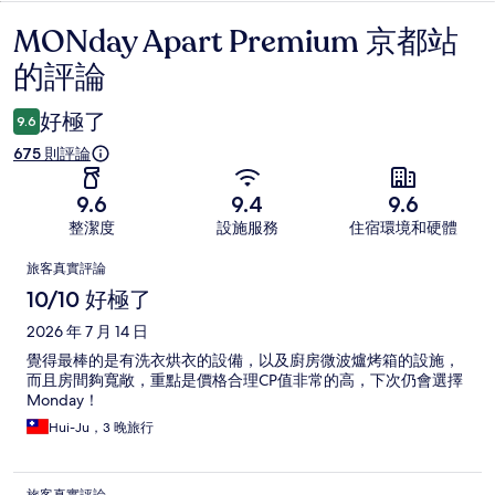
MONday Apart Premium 京都站
評
的評論
論
好極了
9.6
675 則評論
9.6
9.4
9.6
整潔度
設施服務
住宿環境和硬體
評
旅客真實評論
論
10/10 好極了
2026 年 7 月 14 日
覺得最棒的是有洗衣烘衣的設備，以及廚房微波爐烤箱的設施，
而且房間夠寬敞，重點是價格合理CP值非常的高，下次仍會選擇
Monday！
Hui-Ju，3 晚旅行