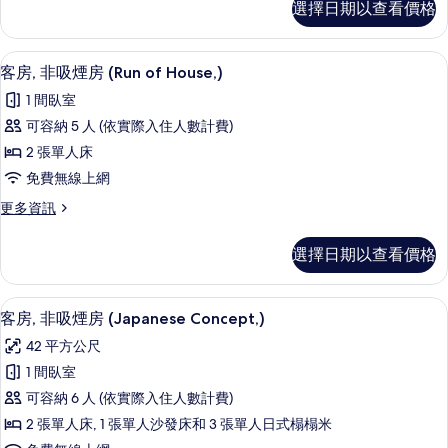
選擇日期以查看價格
準
煙
雙
房
人
電冰箱、微波爐、爐台、電熱水壺
顯
10
房,
客房, 非吸煙房 (Run of House,)
(King,)
示
非
的
1 間臥室
吸
客
所
煙
可容納 5 人 (依實際入住人數計費)
房,
房
有
2 張單人床
(King,)
非
相
的
免費無線上網
吸
詳
片
更
更多資訊
情
煙
多
房
客
選擇日期以查看價格
房,
(Run
非
of
吸
客房, 非吸煙房 (Japanese Conce
顯
House,)
20
煙
客房, 非吸煙房 (Japanese Concept,)
示
房
的
42 平方公尺
(Run
客
所
of
1 間臥室
房,
House,)
有
可容納 6 人 (依實際入住人數計費)
的
非
相
詳
2 張單人床, 1 張單人沙發床和 3 張單人日式榻榻米
吸
片
情