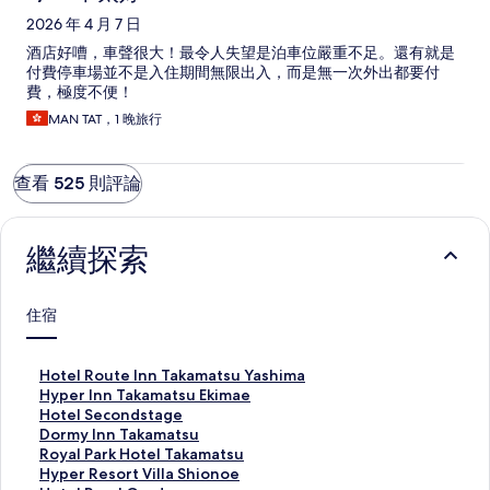
2026 年 4 月 7 日
酒店好嘈，車聲很大！最令人失望是泊車位嚴重不足。還有就是
付費停車場並不是入住期間無限出入，而是無一次外出都要付
費，極度不便！
MAN TAT，1 晚旅行
查看 525 則評論
繼續探索
住宿
H
Hotel Route Inn Takamatsu Yashima
o
H
Hyper Inn Takamatsu Ekimae
t
y
H
Hotel Secondstage
e
p
o
D
Dormy Inn Takamatsu
l
e
t
o
R
Royal Park Hotel Takamatsu
R
r
e
r
o
H
Hyper Resort Villa Shionoe