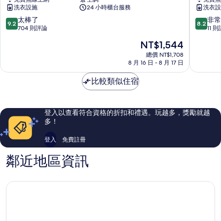
松
門
洗衣設施
24 小時櫃台服務
洗衣設
瓦
特
町
旅
9.2
8.2
太棒了
非常
9.2
8.2
店
分，
分，
704 則評論
11 
高
滿
滿
現
NT$1,544
松
分
分
在
兵
10
10
總價 NT$1,708
價
8 月 16 日 - 8 月 17 日
庫
分，
分，
格
町
太
非
為
比較類似住宿
三
棒
常
NT$1,544
番
了，
好，
町
704
11
則
則
登入以查看符合資格的折扣和禮遇。玩越多，獎勵就越
評
評
多！
論
論
登入
免費註冊
鄰近地區資訊