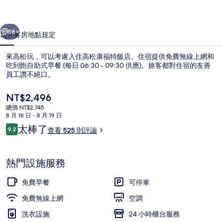
店
一個
下一個
的
58+
簡介
客房
地點
規定
相
來高松玩，可以考慮入住高松康福特飯店。住宿提供免費無線上網和
片
吃到飽自助式早餐 (每日 06:30 - 09:30 供應)。旅客都對住宿的友善
員工讚不絕口。
集
目
NT$2,496
前
總價 NT$2,745
的
8 月 18 日 - 8 月 19 日
價
評
太棒了
9.2
查看 525 則評論
格
9.2 分，滿分 10 分，
論
含每日吃到飽自助式早餐
是
NT$2,496
熱門設施服務
免費早餐
可停車
免費無線上網
空調
洗衣設施
24 小時櫃台服務