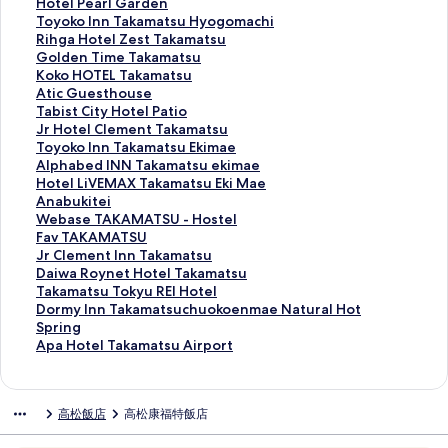
o
I
l
m
y
y
H
Hotel Pearl Garden
u
n
S
y
a
p
o
T
Toyoko Inn Takamatsu Hyogomachi
t
n
e
I
l
e
t
o
R
Rihga Hotel Zest Takamatsu
e
T
c
n
P
r
e
y
i
G
Golden Time Takamatsu
I
a
o
n
a
R
l
o
h
o
K
Koko HOTEL Takamatsu
n
k
n
T
r
e
P
k
g
l
o
A
Atic Guesthouse
n
a
d
a
k
s
e
o
a
d
k
t
T
Tabist City Hotel Patio
T
m
s
k
H
o
a
I
H
e
o
i
a
J
Jr Hotel Clement Takamatsu
a
a
t
a
o
r
r
n
o
n
H
c
b
r
T
Toyoko Inn Takamatsu Ekimae
k
t
a
m
t
t
l
n
t
T
O
G
i
H
o
A
Alphabed INN Takamatsu ekimae
a
s
g
a
e
V
G
T
e
i
T
u
s
o
y
l
H
Hotel LiVEMAX Takamatsu Eki Mae
m
u
e
t
l
i
a
a
l
m
E
e
t
t
o
p
o
A
Anabukitei
a
E
的
s
T
l
r
k
Z
e
L
s
C
e
k
h
t
n
W
Webase TAKAMATSU - Hostel
t
k
連
u
a
l
d
a
e
T
T
t
i
l
o
a
e
a
e
F
Fav TAKAMATSU
s
i
結
的
k
a
e
m
s
a
a
h
t
C
I
b
l
b
b
a
J
Jr Clement Inn Takamatsu
u
m
連
a
S
n
a
t
k
k
o
y
l
n
e
L
u
a
v
r
D
Daiwa Roynet Hotel Takamatsu
Y
a
結
m
h
的
t
T
a
a
u
H
e
n
d
i
k
s
T
C
a
T
Takamatsu Tokyu REI Hotel
a
e
a
i
連
s
a
m
m
s
o
m
T
I
V
i
e
A
l
i
a
D
Dormy Inn Takamatsuchuokoenmae Natural Hot
s
的
t
o
結
u
k
a
a
e
t
e
a
N
E
t
T
K
e
w
k
o
Spring
h
連
s
n
H
a
t
t
的
e
n
k
N
M
e
A
A
m
a
a
r
A
Apa Hotel Takamatsu Airport
i
結
u
o
y
m
s
s
連
l
t
a
T
A
i
K
M
e
R
m
m
p
m
的
e
o
a
u
u
結
P
T
m
a
X
的
A
A
n
o
a
y
a
a
連
的
g
t
的
的
a
a
a
k
T
連
M
T
t
y
t
I
H
高松飯店
高松康福特飯店
的
結
連
o
s
連
連
t
k
t
a
a
結
A
S
I
n
s
n
o
連
結
m
u
結
結
i
a
s
m
k
T
U
n
e
u
n
t