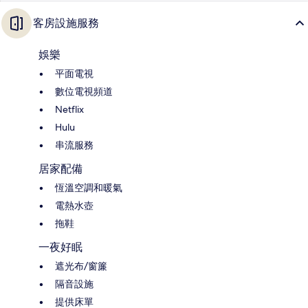
客房設施服務
娛樂
平面電視
數位電視頻道
Netflix
Hulu
串流服務
居家配備
恆溫空調和暖氣
電熱水壺
拖鞋
一夜好眠
遮光布/窗簾
隔音設施
提供床單