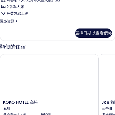
可容納 2 人 (依實際入住人數計費)
非
客
的
吸
2 張單人床
房,
煙
所
免費無線上網
房
2
有
的
更
更多資訊
張
詳
多
相
單
情
標
片
選擇日期以查看價格
準
人
客
床,
房,
類似的住宿
2
非
張
吸
KOKO HOTEL 高松
JR克萊
單
煙
人
床,
房
非
的
吸
煙
所
房
有
的
詳
相
情
KOKO
JR
KOKO HOTEL 高松
JR克
片
HOTEL
克
瓦町
三番町
高
萊
免費無線上網
空調
免費無