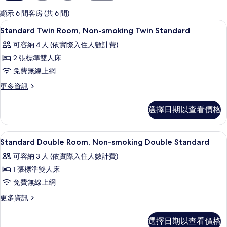
用
的
顯示 6 間客房 (共 6 間)
客
客房內保險箱、書桌、遮光布/窗簾、
顯
9
Standard Twin Room, Non-smoking Twin Standard
房
示
篩
可容納 4 人 (依實際入住人數計費)
Standard
選
2 張標準雙人床
Twin
條
免費無線上網
Room,
件
Non-
更
更多資訊
多
smoking
Standard
Twin
選擇日期以查看價格
Twin
Standard
Room,
Non-
的
客房內保險箱、書桌、遮光布/窗簾、
顯
8
smoking
Standard Double Room, Non-smoking Double Standard
所
示
Twin
可容納 3 人 (依實際入住人數計費)
有
Standard
Standard
的
1 張標準雙人床
相
Double
詳
免費無線上網
片
Room,
情
Non-
更
更多資訊
多
smoking
Standard
Double
選擇日期以查看價格
Double