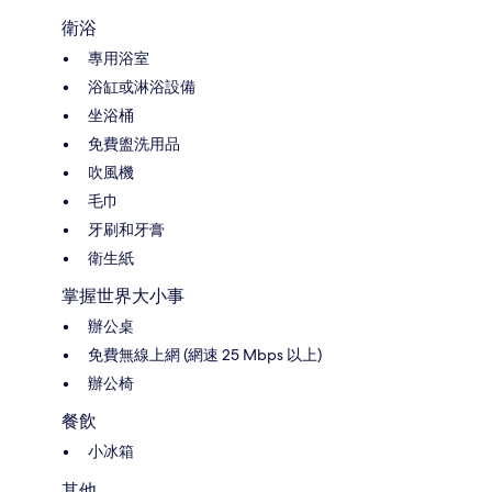
衛浴
專用浴室
浴缸或淋浴設備
坐浴桶
免費盥洗用品
吹風機
毛巾
牙刷和牙膏
衛生紙
掌握世界大小事
辦公桌
免費無線上網 (網速 25 Mbps 以上)
辦公椅
餐飲
小冰箱
其他