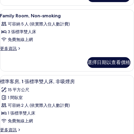
Standard
Room,
Non-
的
客房內保險箱、書桌、遮光布/窗簾、
顯
8
smoking
Family Room, Non-smoking
所
示
Double
可容納 5 人 (依實際入住人數計費)
有
Standard
Family
的
3 張標準雙人床
相
Room,
詳
免費無線上網
片
Non-
情
smoking
更
更多資訊
多
的
Family
選擇日期以查看價格
所
Room,
Non-
有
smoking
標準客房, 1 張標準雙人床, 非吸煙房
顯
相
7
的
標準客房, 1 張標準雙人床, 非吸煙房
示
詳
片
15 平方公尺
情
標
1 間臥室
準
可容納 2 人 (依實際入住人數計費)
客
1 張標準雙人床
房,
免費無線上網
1
更
更多資訊
張