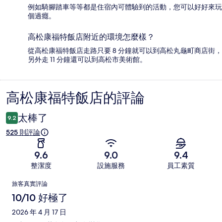
例如騎腳踏車等等都是住宿內可體驗到的活動，您可以好好來玩
個過癮。
高松康福特飯店附近的環境怎麼樣？
從高松康福特飯店走路只要 8 分鐘就可以到高松丸龜町商店街，
另外走 11 分鐘還可以到高松市美術館。
高松康福特飯店的評論
評
論
太棒了
9.2
525 則評論
9.6
9.0
9.4
整潔度
設施服務
員工素質
評
旅客真實評論
論
10/10 好極了
2026 年 4 月 17 日