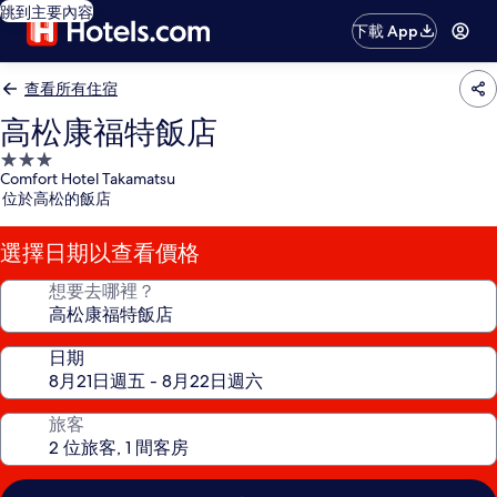
跳到主要內容
下載 App
查看所有住宿
高松康福特飯店
3.0
Comfort Hotel Takamatsu
星
位於高松的飯店
級
住
選擇日期以查看價格
宿
想要去哪裡？
日期
旅客