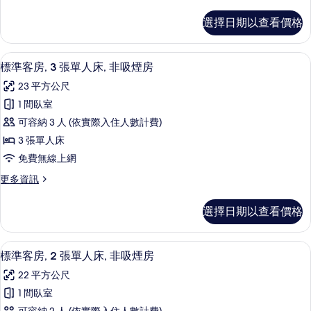
多
標
標
選擇日期以查看價格
準
準
客
雙
房,
標準客房, 3 張單人床, 非吸煙房 | 
顯
6
1
人
標準客房, 3 張單人床, 非吸煙房
示
張
床,
23 平方公尺
標
標
非
準
1 間臥室
準
雙
吸
可容納 3 人 (依實際入住人數計費)
人
客
煙
床,
3 張單人床
房,
非
房
免費無線上網
吸
3
的
煙
更
更多資訊
張
房
多
所
單
的
標
有
選擇日期以查看價格
詳
準
人
情
相
客
床,
房,
片
標準客房, 2 張單人床, 非吸煙房 | 
顯
8
3
非
標準客房, 2 張單人床, 非吸煙房
示
張
吸
22 平方公尺
單
標
煙
人
1 間臥室
準
床,
房