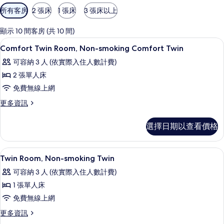
可
所有客房
2 張床
1 張床
3 張床以上
用
的
顯示 10 間客房 (共 10 間)
客
羽絨被、書桌、遮光布/窗簾、隔音
顯
2
Comfort Twin Room, Non-smoking Comfort Twin
房
示
篩
可容納 3 人 (依實際入住人數計費)
Comfort
選
2 張單人床
Twin
條
免費無線上網
Room,
件
Non-
更
更多資訊
多
smoking
Comfort
Comfort
選擇日期以查看價格
Twin
Twin
Room,
Non-
的
羽絨被、書桌、遮光布/窗簾、隔音
顯
2
smoking
Twin Room, Non-smoking Twin
所
示
Comfort
可容納 3 人 (依實際入住人數計費)
有
Twin
Twin
的
1 張單人床
相
Room,
詳
免費無線上網
片
Non-
情
smoking
更
更多資訊
多