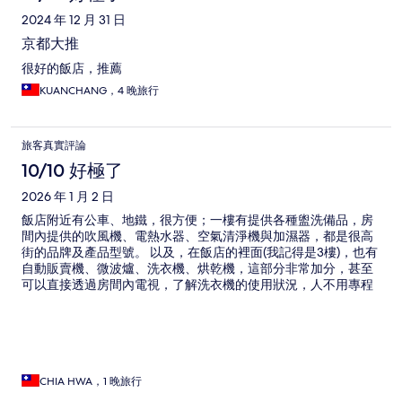
2024 年 12 月 31 日
京都大推
很好的飯店，推薦
KUANCHANG，4 晚旅行
旅客真實評論
10/10 好極了
2026 年 1 月 2 日
飯店附近有公車、地鐵，很方便；一樓有提供各種盥洗備品，房
間內提供的吹風機、電熱水器、空氣清淨機與加濕器，都是很高
街的品牌及產品型號。 以及，在飯店的裡面(我記得是3樓)，也有
自動販賣機、微波爐、洗衣機、烘乾機，這部分非常加分，甚至
可以直接透過房間內電視，了解洗衣機的使用狀況，人不用專程
跑到三樓去做查看。 還有非常用心、值得一提的是，日本的水，
除非有特別標記不可飲用，大部分的水是可以直飲的，但飯店還
有額外再把水做過潔淨，仔細喝水，口感的確不一樣。 櫃檯人員
非常有禮貌，接待服務時也很專業、細心，讓我在忙碌的出差行
程中，得到很好的關心和照顧，非常地感謝他們所有團隊，下一
次來京都，我會再回來這裡，新年快樂！謝謝！💝💝💝💝💝
CHIA HWA，1 晚旅行