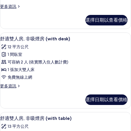
吸
更
更多資訊
煙
多
房
雙
選擇日期以查看價格
人
的
房,
所
非
羽絨被、書桌、遮光布/窗簾、隔音
顯
7
吸
舒適雙人房, 非吸煙房 (with desk)
有
示
煙
相
12 平方公尺
房
舒
的
片
1 間臥室
適
詳
可容納 2 人 (依實際入住人數計費)
情
雙
1 張加大雙人床
人
免費無線上網
房,
更
更多資訊
非
多
吸
舒
選擇日期以查看價格
適
煙
雙
房
人
羽絨被、書桌、遮光布/窗簾、隔音
顯
7
房,
舒適雙人房, 非吸煙房 (with table)
(with
示
非
desk)
13 平方公尺
吸
舒