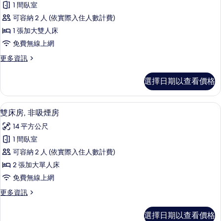
的
煙
1 間臥室
適
房
所
可容納 2 人 (依實際入住人數計費)
(with
雙
有
desk)
1 張加大雙人床
人
的
相
免費無線上網
詳
房,
片
情
更
更多資訊
非
多
吸
舒
選擇日期以查看價格
適
煙
雙
房
人
雙床房, 非吸煙房 | 羽絨被、書桌、遮
顯
7
房,
雙床房, 非吸煙房
(with
示
非
table)
14 平方公尺
吸
雙
的
煙
1 間臥室
床
房
所
可容納 2 人 (依實際入住人數計費)
(with
房,
有
table)
2 張加大單人床
非
的
相
免費無線上網
詳
吸
片
情
更
更多資訊
煙
多
房
雙
選擇日期以查看價格
床