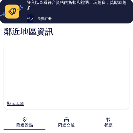
登入以查看符合資格的折扣和禮遇。玩越多，獎勵就越
區
條
評
評
多！
口
論
論
美
登入
免費註冊
波
區
鄰近地區資訊
顯示地圖
附近景點
附近交通
餐廳
地圖