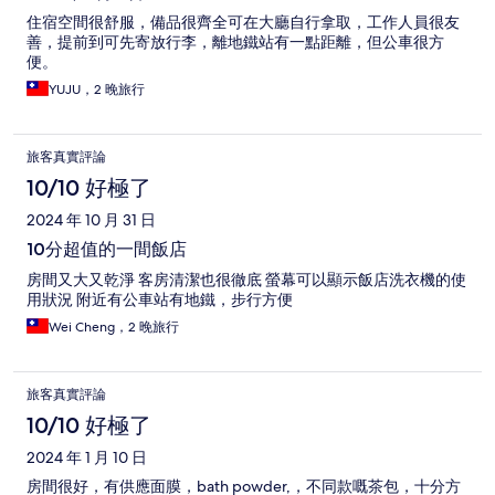
住宿空間很舒服，備品很齊全可在大廳自行拿取，工作人員很友
善，提前到可先寄放行李，離地鐵站有一點距離，但公車很方
便。
YUJU，2 晚旅行
旅客真實評論
10/10 好極了
2024 年 10 月 31 日
10分超值的一間飯店
房間又大又乾淨 客房清潔也很徹底 螢幕可以顯示飯店洗衣機的使
用狀況 附近有公車站有地鐵，步行方便
Wei Cheng，2 晚旅行
旅客真實評論
10/10 好極了
2024 年 1 月 10 日
房間很好，有供應面膜，bath powder,，不同款嘅茶包，十分方