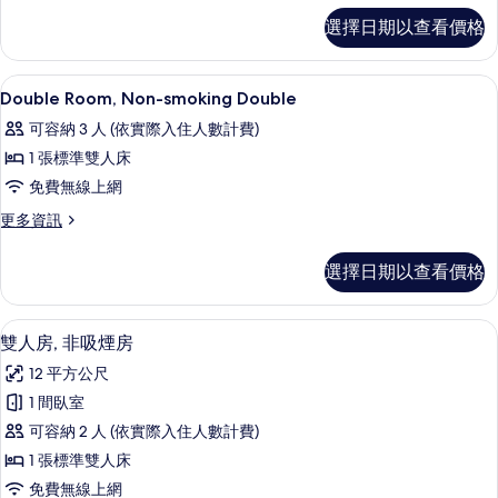
Twin
Twin
的
選擇日期以查看價格
Room,
所
Non-
smoking
有
羽絨被、書桌、遮光布/窗簾、隔音
顯
2
Twin
Double Room, Non-smoking Double
相
示
的
可容納 3 人 (依實際入住人數計費)
詳
片
Double
情
1 張標準雙人床
Room,
免費無線上網
Non-
smoking
更
更多資訊
多
Double
Double
的
選擇日期以查看價格
Room,
所
Non-
smoking
有
羽絨被、書桌、遮光布/窗簾、隔音
顯
7
Double
雙人房, 非吸煙房
相
示
的
12 平方公尺
詳
片
雙
情
1 間臥室
人
可容納 2 人 (依實際入住人數計費)
房,
1 張標準雙人床
非
免費無線上網