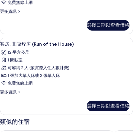
免費無線上網
房,
更
更多資訊
非
多
吸
舒
選擇日期以查看價格
適
煙
四
房
人
羽絨被、書桌、遮光布/窗簾、隔音
顯
4
房,
客房, 非吸煙房 (Run of the House)
(Connecting
示
非
Room)
12 平方公尺
吸
客
的
煙
1 間臥室
房,
房
所
可容納 2 人 (依實際入住人數計費)
(Connecting
非
有
Room)
1 張加大單人床或 2 張單人床
吸
的
相
免費無線上網
詳
煙
片
情
更
更多資訊
房
多
(Run
客
選擇日期以查看價格
房,
of
非
the
吸
類似的住宿
House)
煙
房
的