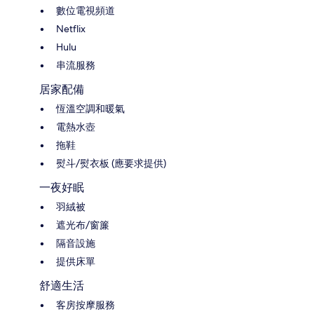
數位電視頻道
Netflix
Hulu
串流服務
居家配備
恆溫空調和暖氣
電熱水壺
拖鞋
熨斗/熨衣板 (應要求提供)
一夜好眠
羽絨被
遮光布/窗簾
隔音設施
提供床單
舒適生活
客房按摩服務