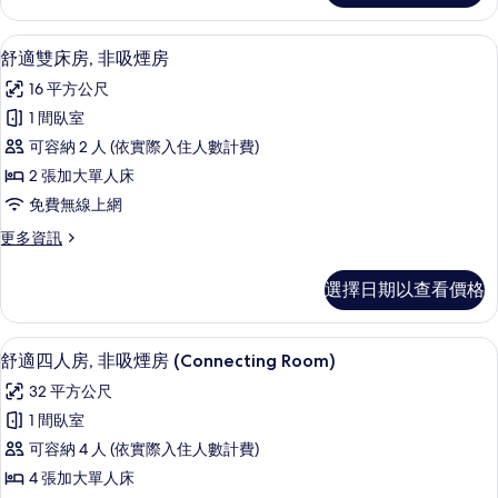
的
房,
所
非
舒適雙床房, 非吸煙房 | 羽絨被、書桌
顯
7
吸
舒適雙床房, 非吸煙房
有
示
煙
相
16 平方公尺
房
舒
的
片
1 間臥室
適
詳
可容納 2 人 (依實際入住人數計費)
情
雙
2 張加大單人床
床
免費無線上網
房,
更
更多資訊
非
多
吸
舒
選擇日期以查看價格
適
煙
雙
房
床
舒適四人房, 非吸煙房 (Connecting
顯
7
房,
舒適四人房, 非吸煙房 (Connecting Room)
的
示
非
所
32 平方公尺
吸
舒
煙
有
1 間臥室
適
房
相
可容納 4 人 (依實際入住人數計費)
的
四
詳
片
4 張加大單人床
人
情