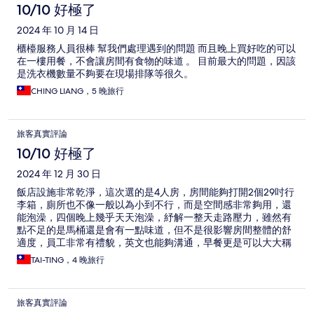
10/10 好極了
2024 年 10 月 14 日
櫃檯服務人員很棒 幫我們處理遇到的問題 而且晚上買好吃的可以
在一樓用餐，不會讓房間有食物的味道 。 目前最大的問題，因該
是洗衣機數量不夠要在現場排隊等很久。
CHING LIANG，5 晚旅行
旅客真實評論
10/10 好極了
2024 年 12 月 30 日
飯店設施非常乾淨，這次選的是4人房，房間能夠打開2個29吋行
李箱，廁所也不像一般以為小到不行，而是空間感非常夠用，還
能泡澡，四個晚上幾乎天天泡澡，紓解一整天走路壓力，雖然有
點不足的是馬桶還是會有一點味道，但不是很影響房間整體的舒
適度，員工非常有禮貌，英文也能夠溝通，早餐更是可以大大稱
讚，每天都能喝上現泡的咖啡，還有日本傳統早餐，不必早上還
TAI-TING，4 晚旅行
要出去覓食，日本也不像台灣處處有早餐店，強烈建議ㄧ定要搭
早餐，員工素質非常棒，在要回車站時，發現手套不見一隻，也
馬上安排尋找，雖然最後沒有找到，但是盡責的態度讓我非常安
旅客真實評論
心，請他們幫忙叫計程車，也都面帶笑容的安排，很感謝飯店讓