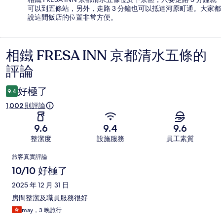
可以到五條站，另外，走路 3 分鐘也可以抵達河原町通。大家都
說這間飯店的位置非常方便。
相鐵 FRESA INN 京都清水五條的
評
評論
論
好極了
9.4
1,002 則評論
9.6
9.4
9.6
整潔度
設施服務
員工素質
評
旅客真實評論
論
10/10 好極了
2025 年 12 月 31 日
房間整潔及職員服務很好
may，3 晚旅行