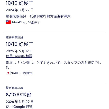
我擁有愉快的日本行👍
10/10 好極了
2024 年 3 月 22 日
整個感覺很好，只是房務打掃方面沒有滿意
Hsiao-Ping，3 晚旅行
旅客真實評論
10/10 好極了
2026 年 6 月 12 日
使用 Google 翻譯
部屋もリネン類も、とてもきれいで、スタッフの方も親切でし
た。
NAOE，1 晚旅行
旅客真實評論
8/10 非常好
2026 年 3 月 29 日
使用 Google 翻譯