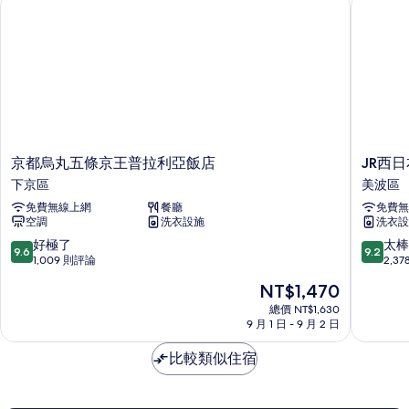
京都烏丸五條京王普拉利亞飯店
JR西日
(Run
所
of
有
the
House)
相
的
片
詳
情
京
JR
京都烏丸五條京王普拉利亞飯店
JR西
都
西
下京區
美波區
烏
日
免費無線上網
餐廳
免費無
丸
本
空調
洗衣設施
洗衣設
五
集
條
團
9.6
9.2
好極了
太棒
9.6
9.2
京
維
分，
分，
1,009 則評論
2,3
王
亞
滿
滿
現
NT$1,470
普
茵
分
分
在
拉
普
10
10
總價 NT$1,630
價
利
9 月 1 日 - 9 月 2 日
萊
分，
分，
格
亞
姆
好
太
為
飯
比較類似住宿
京
極
棒
NT$1,470
店
都
了，
了，
下
站
1,009
2,378
京
八
則
則