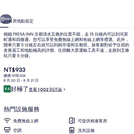
清
一個
下一個
水
39+
簡介
客房
地點
規定
五
相鐵 FRESA INN 京都清水五條的位置不錯，走 15 分鐘內可以到河原
條
町通和四條通。您可以享受免費無線上網和有線上網等禮遇。此外，
的
開車只要 5 分鐘左右就可以到錦市場和京都塔。旅客都對給予住宿的
友善員工和地點極高的評價。住宿離大眾運輸工具不遠，走路到五條
相
站只要 5 分鐘。
片
目
NT$933
集
前
總價 NT$1,108
的
8 月 20 日 - 8 月 21 日
外觀
價
評
好極了
9.4
查看 1,002 則評論
格
9.4 分，滿分 10 分，
論
是
NT$933
熱門設施服務
免費無線上網
可提供相連客房
空調
洗衣設施