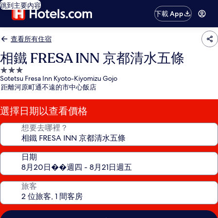
跳到主要內容
下載 App
查看所有住宿
相鐵 FRESA INN 京都清水五條
3.0
Sotetsu Fresa Inn Kyoto-Kiyomizu Gojo
星
距離河原町通不遠的市中心飯店
級
住
選擇日期以查看價格
宿
想要去哪裡？
日期
旅客