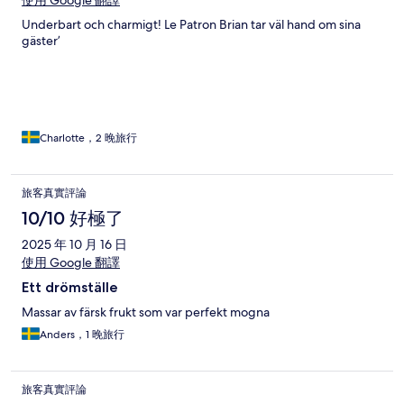
使用 Google 翻譯
Underbart och charmigt! Le Patron Brian tar väl hand om sina
gäster’
Charlotte，2 晚旅行
旅客真實評論
10/10 好極了
2025 年 10 月 16 日
使用 Google 翻譯
Ett drömställe
Massar av färsk frukt som var perfekt mogna
Anders，1 晚旅行
旅客真實評論