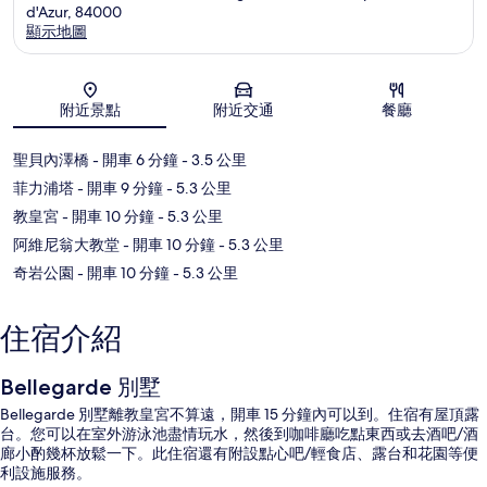
d'Azur, 84000
顯示地圖
地圖
附近景點
附近交通
餐廳
聖貝內澤橋
- 開車 6 分鐘
- 3.5 公里
菲力浦塔
- 開車 9 分鐘
- 5.3 公里
教皇宮
- 開車 10 分鐘
- 5.3 公里
阿維尼翁大教堂
- 開車 10 分鐘
- 5.3 公里
奇岩公園
- 開車 10 分鐘
- 5.3 公里
住宿介紹
Bellegarde 別墅
Bellegarde 別墅離教皇宮不算遠，開車 15 分鐘內可以到。住宿有屋頂露
台。您可以在室外游泳池盡情玩水，然後到咖啡廳吃點東西或去酒吧/酒
廊小酌幾杯放鬆一下。此住宿還有附設點心吧/輕食店、露台和花園等便
利設施服務。