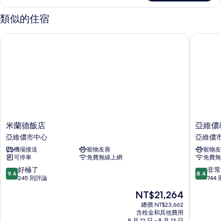
室,
四
花
人
類似的住宿
房,
園
獨
米蘭德飯店
亞維儂教
景
立
浴
觀
室,
(Suite
花
Bouteillan)
園
景
的
觀
所
(Suite
Bouteillan)
有
的
米
亞
相
米蘭德飯店
亞維儂
詳
蘭
維
亞維儂市中心
亞維儂
片
情
德
儂
機場接送
寵物友善
寵物友
飯
教
可停車
免費無線上網
免費無
店
皇
亞
宮
9.4
8.4
好極了
非常
9.4
8.4
維
中
分，
分，
245 則評論
744
儂
心
滿
滿
現
NT$21,264
市
美
分
分
在
中
居
10
10
總價 NT$23,662
價
心
含稅金和其他費用
飯
分，
分，
格
8 月 12 日 - 8 月 13 日