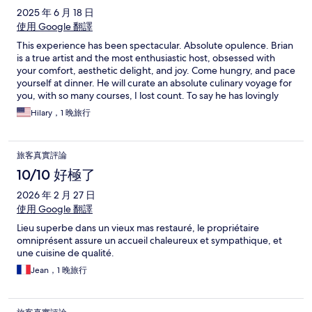
evening, and it was unforgettable. Brian prepares meals
2025 年 6 月 18 日
intentionally, and you can taste the care in every detail. The
chicken curry was layered with flavor, and the pavlova with
使用 Google 翻譯
cream, strawberries, and a touch of black pepper was
This experience has been spectacular. Absolute opulence. Brian
unexpectedly delicious. It felt more like being hosted in
is a true artist and the most enthusiastic host, obsessed with
someone’s home than staying at a hotel. Parking was easy and
your comfort, aesthetic delight, and joy. Come hungry, and pace
convenient, and the overall atmosphere was calm and relaxing.
yourself at dinner. He will curate an absolute culinary voyage for
By the end of our stay, even after speaking with other guests,
you, with so many courses, I lost count. To say he has lovingly
we all agreed this was the best place we stayed during our trip.
restored this property is an understatement- every time you
Brian also shared insights into the Provençal way of life, which
Hilary，1 晚旅行
turn a corner, you see that with the colors, furniture and artifacts
added another layer to the experience. If you’re looking for a
from this region, he has painted every possible scene with
peaceful, authentic stay in Provence, this is it. A reset you didn’t
gloriously big, bold strokes. This man is all at once a passionate
know you needed.
旅客真實評論
decorator, chef, curator, storyteller, historian, sommelier,
comedian and and most gracious concierge who has found his
10/10 好極了
calling, fortunately for us all. If you let the bastide become the
2026 年 2 月 27 日
shining jewel of your journey, you’ll definitely feel you’ve lived
well.
使用 Google 翻譯
Lieu superbe dans un vieux mas restauré, le propriétaire
omniprésent assure un accueil chaleureux et sympathique, et
une cuisine de qualité.
Jean，1 晚旅行