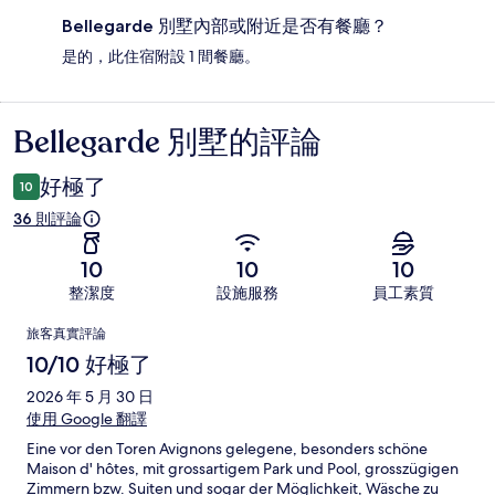
Bellegarde 別墅內部或附近是否有餐廳？
是的，此住宿附設 1 間餐廳。
Bellegarde 別墅的評論
評
論
好極了
10
36 則評論
10
10
10
整潔度
設施服務
員工素質
評
旅客真實評論
論
10/10 好極了
2026 年 5 月 30 日
使用 Google 翻譯
Eine vor den Toren Avignons gelegene, besonders schöne
Maison d' hôtes, mit grossartigem Park und Pool, grosszügigen
Zimmern bzw. Suiten und sogar der Möglichkeit, Wäsche zu