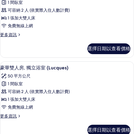
園
1 間臥室
立
套
浴
景
可容納 2 人 (依實際入住人數計費)
房,
室,
觀
1 張加大雙人床
公
獨
(Verdale)
免費無線上網
園
立
景
的
更
更多資訊
觀
浴
多
所
(Verdale)
室,
高
的
有
選擇日期以查看價格
級
公
詳
相
套
情
園
房,
片
豪華雙人房, 獨立浴室 (Lucques) | 客
顯
19
獨
豪華雙人房, 獨立浴室 (Lucques)
景
示
立
觀
50 平方公尺
浴
豪
室,
(Aglandau
1 間臥室
華
公
)
可容納 2 人 (依實際入住人數計費)
園
雙
的
景
1 張加大雙人床
人
觀
所
免費無線上網
(Aglandau
房,
有
)
更
更多資訊
獨
的
相
多
詳
立
豪
片
選擇日期以查看價格
情
華