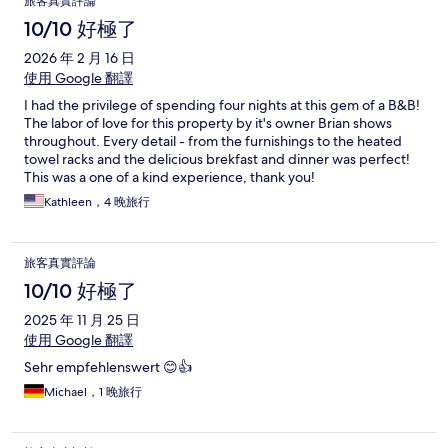
旅客真實評論
10/10 好極了
2026 年 2 月 16 日
使用 Google 翻譯
I had the privilege of spending four nights at this gem of a B&B!
The labor of love for this property by it's owner Brian shows
throughout. Every detail - from the furnishings to the heated
towel racks and the delicious brekfast and dinner was perfect!
This was a one of a kind experience, thank you!
Kathleen，4 晚旅行
旅客真實評論
10/10 好極了
2025 年 11 月 25 日
使用 Google 翻譯
Sehr empfehlenswert 😊👍
Michael，1 晚旅行