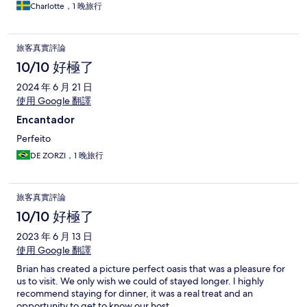
Charlotte，1 晚旅行
旅客真實評論
10/10 好極了
2024 年 6 月 21 日
使用 Google 翻譯
Encantador
Perfeito
DE ZORZI，1 晚旅行
旅客真實評論
10/10 好極了
2023 年 6 月 13 日
使用 Google 翻譯
Brian has created a picture perfect oasis that was a pleasure for
us to visit. We only wish we could of stayed longer. I highly
recommend staying for dinner, it was a real treat and an
opportunity to get to know our host.