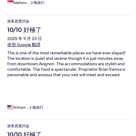
Mathew，3 晚旅行
旅客真實評論
10/10 好極了
2025 年 9 月 23 日
使用 Google 翻譯
This is one of the most remarkable places we have ever stayed!
The location is quiet and serene though it is just minutes away
from downtown Avignon. The accommodations are stylish and
comfortable. The food is spectacular. Proprietor Brian Kenna is
personable and anxious that your visit will meet and exceed
every expectation. He personally cooks and serves the
wonderful meals offering an enthusiast’s appreciation for fine
food and wine. He is quick to meet any request from an
afternoon Coca-Cola to a morning green tea with fresh ginger.
We can’t recommend Bastide de Bellegarde highly enough!
Five stars all around!
William，2 晚旅行
旅客真實評論
10/10 好極了