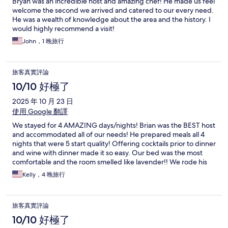
Bryan was an incredible host and amazing chef! He made us feel
welcome the second we arrived and catered to our every need.
He was a wealth of knowledge about the area and the history. I
would highly recommend a visit!
John，1 晚旅行
旅客真實評論
10/10 好極了
2025 年 10 月 23 日
使用 Google 翻譯
We stayed for 4 AMAZING days/nights! Brian was the BEST host
and accommodated all of our needs! He prepared meals all 4
nights that were 5 start quality! Offering cocktails prior to dinner
and wine with dinner made it so easy. Our bed was the most
comfortable and the room smelled like lavender!! We rode his
bicycles into Avignon Centre and it took 15 min. This location is
Kelly，4 晚旅行
so close to so many other “must see” towns!!
旅客真實評論
10/10 好極了