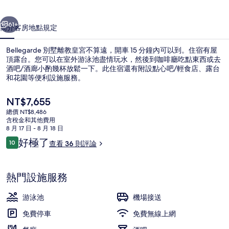
集
一個
下一個
61+
簡介
客房
地點
規定
Bellegarde 別墅離教皇宮不算遠，開車 15 分鐘內可以到。住宿有屋
頂露台。您可以在室外游泳池盡情玩水，然後到咖啡廳吃點東西或去
酒吧/酒廊小酌幾杯放鬆一下。此住宿還有附設點心吧/輕食店、露台
和花園等便利設施服務。
目
NT$7,655
前
總價 NT$8,486
的
含稅金和其他費用
價
8 月 17 日 - 8 月 18 日
花園
格
評
好極了
10
查看 36 則評論
是
10 分，滿分 10 分，
論
NT$7,655
熱門設施服務
游泳池
機場接送
免費停車
免費無線上網