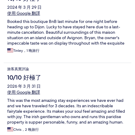
2024 年 3 月 29 日
使用 Google 翻譯
Booked this boutique BnB last minute for one night before
heading up to Dijon. Lucky to have stayed here due to a last-
minute cancellation. Beautiful surroundings of this maison
situation on an island outside of Avignon. Bryan, the owner's
impeccable taste was on display throughout with the exquisite
antiques to all the convenience of updated amenities in the
Tinley，1 晚旅行
spacious bedroom.
旅客真實評論
10/10 好極了
2026 年 3 月 31 日
使用 Google 翻譯
This was the most amazing stay experiences we have ever had
and we have traveled for 3 decades. Its an indescribable
fairytale experience. Its makes your soul feel amazing and filled
with joy. The irish gentleman who owns and runs this paridise
property is supper personable, funny, and an amazing human.
He is also an amazing chef and he can customize the food to
Chris，2 晚旅行
your liking that creates the most intamate wholesome