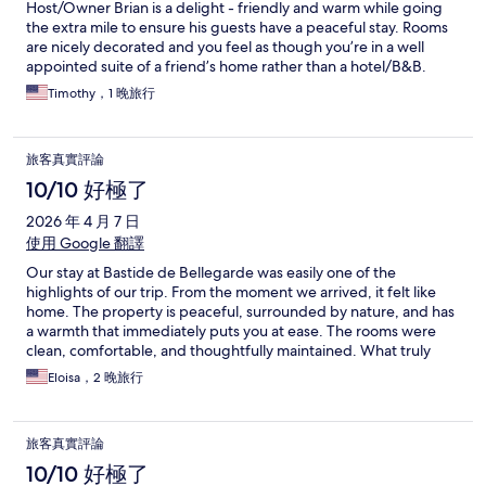
Host/Owner Brian is a delight - friendly and warm while going
the extra mile to ensure his guests have a peaceful stay. Rooms
are nicely decorated and you feel as though you’re in a well
appointed suite of a friend’s home rather than a hotel/B&B.
They have free bikes to borrow to take into town, which is a
Timothy，1 晚旅行
great plus, considering taking a car into the walled city is a
challenge! Couldn’t recommend this place high enough! Oh,
and you’ll be well fed at breakfast (included in stay) with great
旅客真實評論
French pastries, an assortments of fruits, cereals, meats and
cheeses, not to mention a great French omelette made with
10/10 好極了
local herbs! I have stayed here twice now, and wouldn’t hesitate
2026 年 4 月 7 日
to stay again next time I’m in Avignon!
使用 Google 翻譯
Our stay at Bastide de Bellegarde was easily one of the
highlights of our trip. From the moment we arrived, it felt like
home. The property is peaceful, surrounded by nature, and has
a warmth that immediately puts you at ease. The rooms were
clean, comfortable, and thoughtfully maintained. What truly
sets this place apart is the host, Brian. He is incredibly
Eloisa，2 晚旅行
welcoming and personable, and he creates an experience that
goes beyond just a stay. Breakfast each morning was something
we looked forward to, not just for the food, but for the
旅客真實評論
conversations with him and other guests. It made everything
feel more personal and connected. We also had dinner one
10/10 好極了