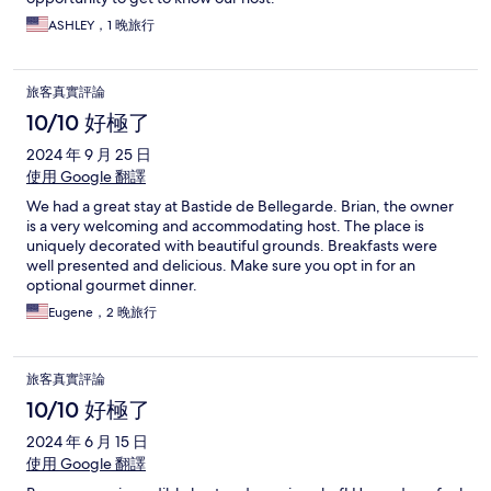
ASHLEY，1 晚旅行
旅客真實評論
10/10 好極了
2024 年 9 月 25 日
使用 Google 翻譯
We had a great stay at Bastide de Bellegarde. Brian, the owner
is a very welcoming and accommodating host. The place is
uniquely decorated with beautiful grounds. Breakfasts were
well presented and delicious. Make sure you opt in for an
optional gourmet dinner.
Eugene，2 晚旅行
旅客真實評論
10/10 好極了
2024 年 6 月 15 日
使用 Google 翻譯