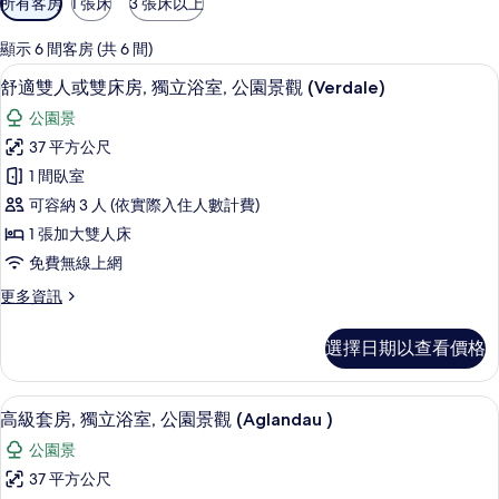
所有客房
1 張床
3 張床以上
用
的
顯示 6 間客房 (共 6 間)
客
舒適雙人或雙床房, 獨立浴室, 公園景觀 (Ve
顯
18
舒適雙人或雙床房, 獨立浴室, 公園景觀 (Verdale)
房
示
篩
公園景
舒
選
37 平方公尺
適
條
1 間臥室
雙
件
可容納 3 人 (依實際入住人數計費)
人
1 張加大雙人床
或
免費無線上網
雙
更
更多資訊
床
多
房,
舒
選擇日期以查看價格
適
獨
雙
立
人
客房
顯
20
或
高級套房, 獨立浴室, 公園景觀 (Aglandau )
浴
示
雙
室,
公園景
床
高
房,
公
37 平方公尺
級
獨