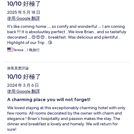
10/10 好極了
2025 年 5 月 18 日
使用 Google 翻譯
It’s like coming home … so comfy and wonderful … I am coming
back !!! It is absoluutley perfect ..We love Brian.. and so tastefuly
decorated …😍😍😍.. breakfast. Was delicious and plentiful ..
Highlight of our Trip ..😘
Teresa，1 晚旅行
旅客真實評論
10/10 好極了
2024 年 3 月 6 日
使用 Google 翻譯
A charming place you will not forget!
We loved staying at this exceptionably charming hotel with only
few rooms. All rooms decorated by the owner with charm and
elegance ! Brian’s hospitality and passion makes the stay. The
dinner and breakfast is lovely and homely. We will return for
sure!