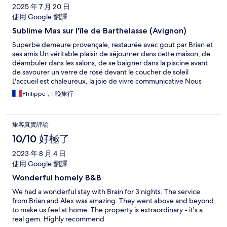
2025 年 7 月 20 日
使用 Google 翻譯
Sublime Mas sur l'île de Barthelasse (Avignon)
Superbe demeure provençale, restaurée avec gout par Brian et
ses amis Un véritable plaisir de séjourner dans cette maison, de
déambuler dans les salons, de se baigner dans la piscine avant
de savourer un verre de rosé devant le coucher de soleil
L'accueil est chaleureux, la joie de vivre communicative Nous
reviendrons très bientôt Philippe & Charlotte
Philippe，1 晚旅行
旅客真實評論
10/10 好極了
2023 年 8 月 4 日
使用 Google 翻譯
Wonderful homely B&B
We had a wonderful stay with Brain for 3 nights. The service
from Brian and Alex was amazing. They went above and beyond
to make us feel at home. The property is extraordinary - it's a
real gem. Highly recommend