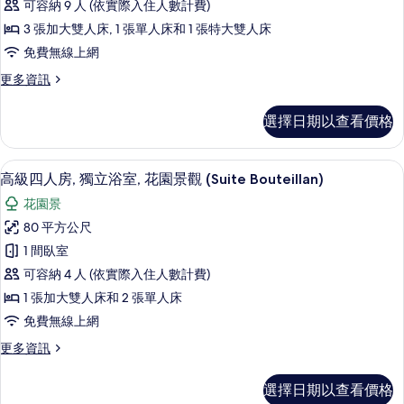
的
園
可容納 9 人 (依實際入住人數計費)
棟
景
所
3 張加大雙人床, 1 張單人床和 1 張特大雙人床
觀
房
有
免費無線上網
(Pichloine)
屋,
的
相
更
更多資訊
詳
私
多
片
情
人
豪
選擇日期以查看價格
華
浴
獨
室,
棟
高級四人房, 獨立浴室, 花園景觀 (Suite Bou
顯
11
房
高級四人房, 獨立浴室, 花園景觀 (Suite Bouteillan)
花
示
屋,
園
花園景
私
高
人
景
80 平方公尺
級
浴
觀
1 間臥室
室,
四
(Entière)
花
可容納 4 人 (依實際入住人數計費)
人
園
的
1 張加大雙人床和 2 張單人床
景
房,
所
免費無線上網
觀
獨
(Entière)
有
更
更多資訊
的
立
多
相
詳
浴
高
情
片
選擇日期以查看價格
級