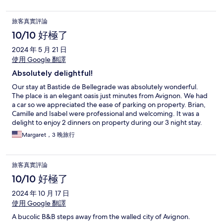
experience. After a couple days we felt like he was family and
missed him when we left. This is not your stale conventional
旅客真實評論
hotel experience in a stressful busy city, yet it is a 14 minute drive
to avignon main city center. We will go back every chance we
10/10 好極了
get. It feels peaceful, intimate, and amazingly unique. The hotel
2024 年 5 月 21 日
rooms, dining areas and other rooms are decorated like you
really feel you are in a castle which you are! We are so grateful to
使用 Google 翻譯
have found it. Can't recommed this personable unique stay
Absolutely delightful!
enough. The home history is fascinating. How the incredibly
intelligent owner renovated this property with all modern
Our stay at Bastide de Bellegrade was absolutely wonderful.
conveniences blew me away.
The place is an elegant oasis just minutes from Avignon. We had
a car so we appreciated the ease of parking on property. Brian,
Camille and Isabel were professional and welcoming. It was a
delight to enjoy 2 dinners on property during our 3 night stay.
Brian is a fantastic chef. Breakfast was also excellent. Thanks
Margaret，3 晚旅行
Isabel. Our sightseeing of the area was enhanced because we
were so well rested each night. As I told Brian as we were
leaving, my husband and I felt like were home. Our new French
旅客真實評論
home.
10/10 好極了
2024 年 10 月 17 日
使用 Google 翻譯
A bucolic B&B steps away from the walled city of Avignon.