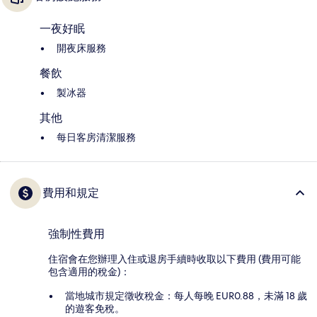
一夜好眠
開夜床服務
餐飲
製冰器
其他
每日客房清潔服務
費用和規定
強制性費用
住宿會在您辦理入住或退房手續時收取以下費用 (費用可能
包含適用的稅金)：
當地城市規定徵收稅金：每人每晚 EUR0.88，未滿 18 歲
的遊客免稅。