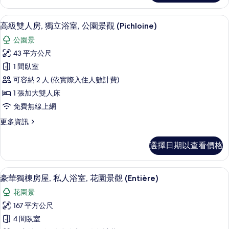
浴
雙
室
人
高級雙人房, 獨立浴室, 公園景觀 (Pichloi
顯
19
房,
高級雙人房, 獨立浴室, 公園景觀 (Pichloine)
(Lucques)
示
獨
的
公園景
立
高
所
浴
43 平方公尺
級
室
有
1 間臥室
(Lucques)
雙
相
的
可容納 2 人 (依實際入住人數計費)
人
詳
片
1 張加大雙人床
情
房,
免費無線上網
獨
更
更多資訊
立
多
浴
高
選擇日期以查看價格
級
室,
雙
公
人
豪華獨棟房屋, 私人浴室, 花園景觀 (Entiè
顯
26
房,
豪華獨棟房屋, 私人浴室, 花園景觀 (Entière)
園
示
獨
景
花園景
立
豪
浴
觀
167 平方公尺
華
室,
(Pichloine)
4 間臥室
公
獨