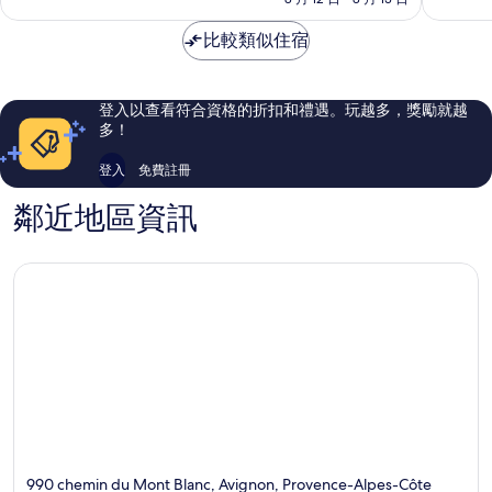
店
好
非
為
亞
極
常
NT$21,264
比較類似住宿
維
了，
好，
儂
245
744
市
則
則
中
評
評
登入以查看符合資格的折扣和禮遇。玩越多，獎勵就越
心
論
論
多！
登入
免費註冊
鄰近地區資訊
990 chemin du Mont Blanc, Avignon, Provence-Alpes-Côte