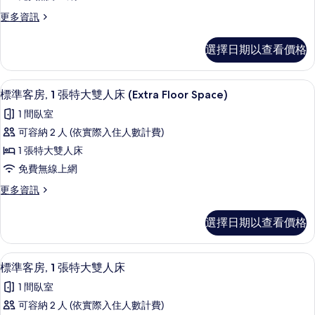
房
更
更多資訊
的
多
所
標
選擇日期以查看價格
準
有
客
相
房
標準客房, 1 張特大雙人床 (Extra Fl
顯
2
的
標準客房, 1 張特大雙人床 (Extra Floor Space)
片
示
詳
1 間臥室
情
標
可容納 2 人 (依實際入住人數計費)
準
1 張特大雙人床
客
免費無線上網
房,
更
更多資訊
1
多
張
標
選擇日期以查看價格
準
特
客
大
房,
標準客房, 1 張特大雙人床 | 客房內
顯
2
1
雙
標準客房, 1 張特大雙人床
示
張
人
1 間臥室
特
標
床
大
可容納 2 人 (依實際入住人數計費)