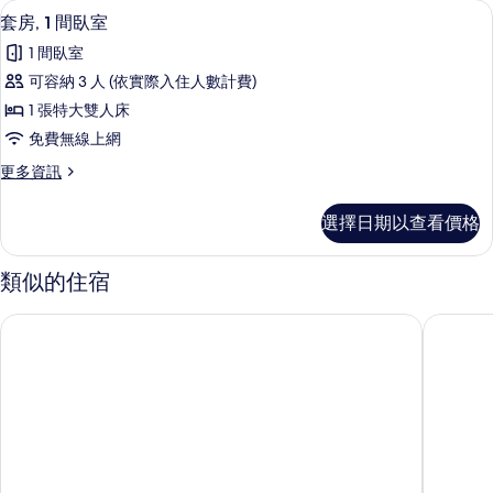
套房, 1 間臥室 | 客房內保險箱、書
顯
3
2
床
套房, 1 間臥室
示
張
(Minifridge)
1 間臥室
單
套
的
人
可容納 3 人 (依實際入住人數計費)
房,
床
所
1 張特大雙人床
(Minifridge)
1
有
的
免費無線上網
間
詳
相
更
更多資訊
情
臥
片
多
室
套
選擇日期以查看價格
房,
的
1
所
間
類似的住宿
臥
有
室
相
賢豐精品酒店(天府國際機場店）
天府空港
的
片
詳
情