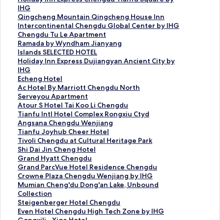
n
l
o
IHG
d
i
l
Q
Qingcheng Mountain Qingcheng House Inn
M
d
i
i
I
Intercontinental Chengdu Global Center by IHG
e
a
d
n
n
C
Chengdu Tu Le Apartment
r
y
a
g
t
h
R
Ramada by Wyndham Jianyang
c
I
y
c
e
e
a
I
Islands SELECTED HOTEL
u
n
I
h
r
n
m
s
H
Holiday Inn Express Dujiangyan Ancient City by
r
n
n
e
c
g
a
l
o
IHG
e
C
n
n
o
d
d
a
l
E
Echeng Hotel
C
h
E
g
n
u
a
n
i
c
A
Ac Hotel By Marriott Chengdu North
h
e
x
M
t
T
b
d
d
h
c
S
Serveyou Apartment
e
n
p
o
i
u
y
s
a
e
H
e
A
Atour S Hotel Tai Koo Li Chengdu
n
g
r
u
n
L
W
S
y
n
o
r
t
T
Tianfu Intl Hotel Complex Rongxiu Ctyd
g
d
e
n
e
e
y
E
I
g
t
v
o
i
A
Angsana Chengdu Wenjiang
d
u
s
t
n
A
n
L
n
H
e
e
u
a
n
T
Tianfu Joyhub Cheer Hotel
u
E
s
a
t
p
d
E
n
o
l
y
r
n
g
i
T
Tivoli Chengdu at Cultural Heritage Park
E
a
C
i
a
a
h
C
E
t
B
o
S
f
s
a
i
S
Shi Dai Jin Cheng Hotel
a
s
h
n
l
r
a
T
x
e
y
u
H
u
a
n
v
h
G
Grand Hyatt Chengdu
s
t
e
Q
C
t
m
E
p
l
M
A
o
I
n
f
o
i
r
G
Grand ParcVue Hotel Residence Chengdu
t
b
n
i
h
m
J
D
r
的
a
p
t
n
a
u
l
D
a
r
C
Crowne Plaza Chengdu Wenjiang by IHG
的
y
g
n
e
e
i
H
e
連
r
a
e
t
C
J
i
a
n
a
r
M
Mumian Cheng'du Dong'an Lake, Unbound
連
I
d
g
n
n
a
O
s
結
r
r
l
l
h
o
C
i
d
n
o
u
Collection
結
H
u
c
g
t
n
T
s
i
t
T
H
e
y
h
J
H
d
w
m
S
Steigenberger Hotel Chengdu
G
T
h
d
的
y
E
D
o
m
a
o
n
h
e
i
y
P
n
i
t
E
Even Hotel Chengdu High Tech Zone by IHG
的
i
e
u
連
a
L
u
t
e
i
t
g
u
n
n
a
a
e
a
e
v
G