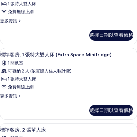
準
雙
(Extra
1 張特大雙人床
人
客
Floor
床
免費無線上網
房,
Space)
(Extra
更
更多資訊
Floor
1
的
多
Space)
張
標
所
的
選擇日期以查看價格
準
特
詳
有
客
情
大
相
房,
標準客房, 1 張特大雙人床 (Extra Spa
顯
3
1
雙
標準客房, 1 張特大雙人床 (Extra Space Minifridge)
片
示
張
人
1 間臥室
特
標
床
大
可容納 2 人 (依實際入住人數計費)
準
雙
的
1 張特大雙人床
人
客
所
床
免費無線上網
房,
的
有
更
更多資訊
詳
1
多
相
情
張
標
片
選擇日期以查看價格
準
特
客
大
房,
標準客房, 2 張單人床 | 客房內保險
顯
2
1
雙
標準客房, 2 張單人床
示
張