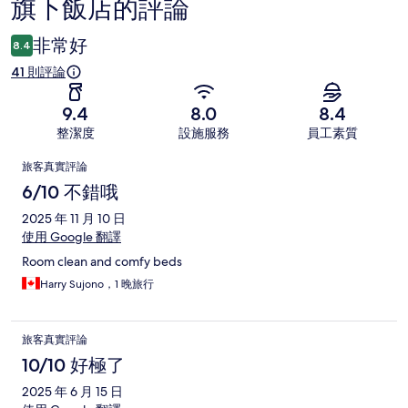
旗下飯店的評論
論
非常好
8.4
41 則評論
9.4
8.0
8.4
整潔度
設施服務
員工素質
評
旅客真實評論
論
6/10 不錯哦
2025 年 11 月 10 日
使用 Google 翻譯
Room clean and comfy beds
Harry Sujono，1 晚旅行
旅客真實評論
10/10 好極了
2025 年 6 月 15 日