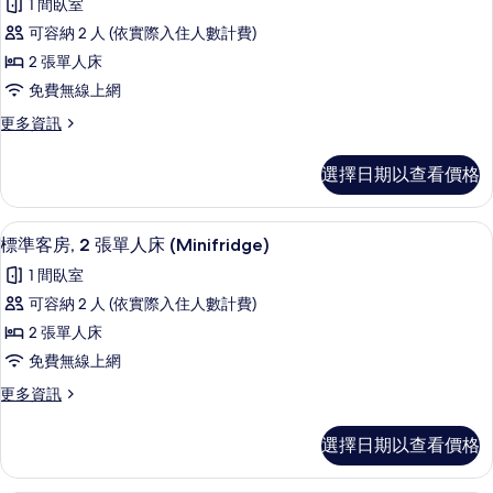
人
1 間臥室
特
標
床
大
可容納 2 人 (依實際入住人數計費)
準
雙
(Extra
2 張單人床
人
客
Space
床
免費無線上網
房,
Minifridge)
(Extra
更
更多資訊
Space
2
的
多
Minifridge)
張
標
所
的
選擇日期以查看價格
準
單
詳
有
客
情
人
相
房,
標準客房, 2 張單人床 (Minifridg
顯
3
2
床
標準客房, 2 張單人床 (Minifridge)
片
示
張
的
1 間臥室
單
標
所
人
可容納 2 人 (依實際入住人數計費)
準
床
有
2 張單人床
的
客
相
詳
免費無線上網
房,
情
片
更
更多資訊
2
多
張
標
選擇日期以查看價格
準
單
客
人
房,