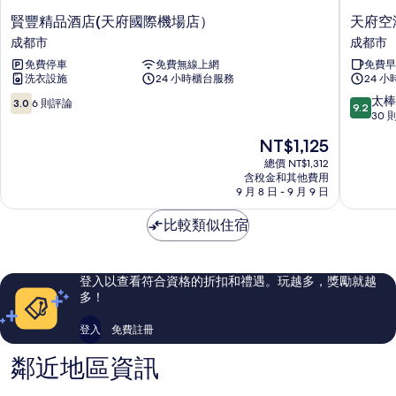
賢
天
賢豐精品酒店(天府國際機場店）
天府空
豐
府
成都市
成都市
精
空
免費停車
免費無線上網
免費早
品
港
洗衣設施
24 小時櫃台服務
24 
酒
悅
店
享
3.0
9.2
太棒
3.0
6 則評論
9.2
(天
酒
分，
分，
30 
府
店
滿
滿
現
NT$1,125
國
成
分
分
在
際
都
10，
10
總價 NT$1,312
價
機
含稅金和其他費用
市
6
分，
格
9 月 8 日 - 9 月 9 日
場
則
太
為
店）
評
棒
NT$1,125
比較類似住宿
成
論
了，
都
30
市
則
評
登入以查看符合資格的折扣和禮遇。玩越多，獎勵就越
論
多！
登入
免費註冊
鄰近地區資訊