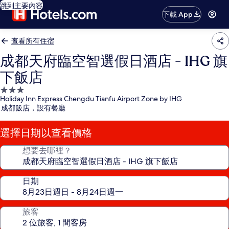
跳到主要內容
下載 App
查看所有住宿
成都天府臨空智選假日酒店 - IHG 旗
下飯店
3.0
Holiday Inn Express Chengdu Tianfu Airport Zone by IHG
星
成都飯店，設有餐廳
級
住
選擇日期以查看價格
宿
想要去哪裡？
日期
旅客