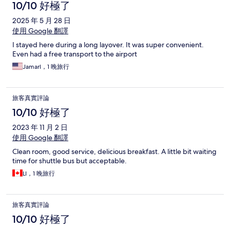
10/10 好極了
2025 年 5 月 28 日
使用 Google 翻譯
I stayed here during a long layover. It was super convenient.
Even had a free transport to the airport
Jamarl，1 晚旅行
旅客真實評論
10/10 好極了
2023 年 11 月 2 日
使用 Google 翻譯
Clean room, good service, delicious breakfast. A little bit waiting
time for shuttle bus but acceptable.
LI，1 晚旅行
旅客真實評論
10/10 好極了