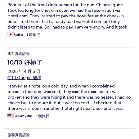
Poor skill of the front desk person for the non-Chinese guest.
Took too long for check-in even we had the reservation via
Hotel.com. They insisted to pay the hotel fee at the check-in
time. I told them that I already paid via Hotel.com but they
didn't listen to me. So I had to pay. I am very angry. And it took
35 min. bus ride from the airport to the hotel. It is too far from
Reiko，1 晚旅行
the airport. I would rather to stay inside the city.
旅客真實評論
10/10 好極了
2025 年 4 月 5 日
使用 Google 翻譯
I stayed at a hotel on a cold day, and when I complained
because the room was cold, they said the main heater was
broken and they were fixing it and there was no heater. I had no
choice but to endure it, but it was too cold... I checked that
there was a room in another hotel right next door, and it was
warm, so I paid more and tried to move, but the heater stopped
Sammystin，1 晚旅行
working an hour after I checked in, and it was too cold and I said
I would check out, and only then did they say the heater was
working and send someone to turn it up! I wasn't the only one
旅客真實評論
who heard it, and I clearly said that the main heater was broken