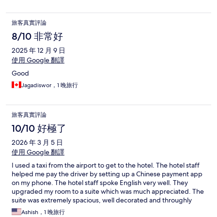
旅客真實評論
8/10 非常好
2025 年 12 月 9 日
使用 Google 翻譯
Good
Jagadiswor，1 晚旅行
旅客真實評論
10/10 好極了
2026 年 3 月 5 日
使用 Google 翻譯
I used a taxi from the airport to get to the hotel. The hotel staff
helped me pay the driver by setting up a Chinese payment app
on my phone. The hotel staff spoke English very well. They
upgraded my room to a suite which was much appreciated. The
suite was extremely spacious, well decorated and throughly
clean. I was able to utilize the free shuttle bus back to the
Ashish，1 晚旅行