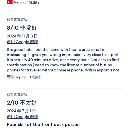
Dursun，1 晚旅行
旅客真實評論
8/10 非常好
2024 年 11 月 3 日
使用 Google 翻譯
It is good hotel, but the name with (Tianfu area zone ) is
misleading. It gives you wrong impression, very close to airport.
It is actually 40 minutes drive, once every hour. Not easy to find
shuttle station ( need to know the license number of bus by
phone) for traveller without chinese phone. Wifi in airport is not
available for traveller without chinese phone number to get
Xiaoping，1 晚旅行
confirmation code. ESIM does not work for phone or wifi there.
旅客真實評論
2/10 不太好
2024 年 7 月 1 日
使用 Google 翻譯
Poor skill of the front desk person