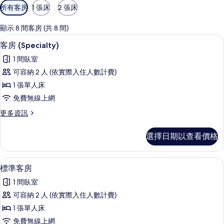
可
所有客房
1 張床
2 張床
用
的
顯示 8 間客房 (共 8 間)
客
客房設施服務
顯
1
客房 (Specialty)
房
示
篩
1 間臥室
客
選
可容納 2 人 (依實際入住人數計費)
房
條
1 張單人床
(Specialty)
件
免費無線上網
的
更
更多資訊
所
多
有
客
選擇日期以查看價格
房
相
(Specialty)
片
的
客房設施服務
顯
1
詳
標準客房
示
情
1 間臥室
標
可容納 2 人 (依實際入住人數計費)
準
1 張單人床
客
免費無線上網