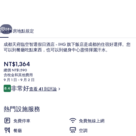
空
智
一個
下一個
選
28+
簡介
客房
地點
規定
假
成都天府臨空智選假日酒店 - IHG 旗下飯店是成都的住宿好選擇。您
日
可以到餐廳吃點東西，也可以到健身中心盡情揮灑汗水。
酒
目
NT$1,364
店
前
總價 NT$1,590
的
-
含稅金和其他費用
價
9 月 1 日 - 9 月 2 日
IHG
格
評
非常好
8.4
查看 41 則評論
是
8.4 分，滿分 10 分，
旗
論
住宿設施服務
NT$1,364
下
熱門設施服務
飯
免費停車
免費無線上網
店
餐廳
空調
的