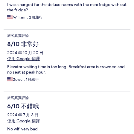
I was charged for the deluxe rooms with the mini fridge with out
the fridge?
William，2 晚旅行
旅客真實評論
8/10 非常好
2024 年 10 月 20 日
使用 Google 翻譯
Elevator waiting time is too long. Breakfast area is crowded and
no seat at peak hour.
Zuwu，1 晚旅行
旅客真實評論
6/10 不錯哦
2024 年 7 月 3 日
使用 Google 翻譯
No wifi very bad