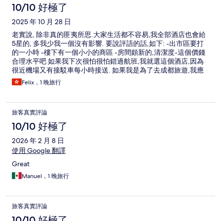
and the entire room wasn't heated, but another employee said
10/10 好極了
it was working and sent someone to turn it up? I saw another
2025 年 10 月 28 日
foreign woman complaining because she was cold and really
angry!! It's a hotel that many foreigners visit, so you shouldn't lie
老實說, 除非真的匪夷所思.大家生活都不容易,我全部酒店也會給
and save on utility costs!! I don't want to go there again! There's
5星的, 多我少我一個沒有影響. 要說評語的話,如下: -出市區要打
a Chinese hotel in the next door, and I highly recommend it!
的一小時 -樓下有一個小小的商區 -房間頗新的,清潔度-這個價錢
When I asked if there was a warm room, they brought me warm
合理水平吧 如果我下次很怕很怕錯過航班,我就選這個酒店,因為
tea and kindly showed me the room!
很近機場又有接駁車每小時接送. 如果我是為了去成都旅遊,我應
該會選市中心那些酒店,價錢只是相差200左右.
Felix，1 晚旅行
旅客真實評論
10/10 好極了
2026 年 2 月 8 日
使用 Google 翻譯
Great
Manuel，1 晚旅行
旅客真實評論
10/10 好極了