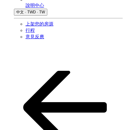
說明中心
中文 · TWD · TW
上架您的房源
行程
意見反應