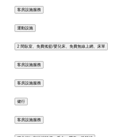
2 間臥室、免費搖籃/嬰兒床、免費無線上網、床單
2 間臥室、免費搖籃/嬰兒床、免費無線上網、床單
客房餐點服務
客房餐點服務
客房餐點服務
客房設施服務