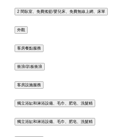
電視
房內用餐區
2 間臥室、免費搖籃/嬰兒床、免費無線上網、床單
外觀
客房餐點服務
衝浪/趴板衝浪
客房設施服務