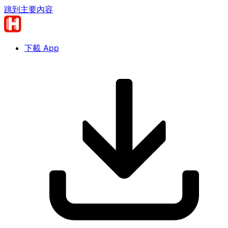
跳到主要內容
下載 App