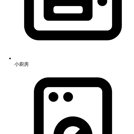
可容納 4 人 (依實際入住人數計費)
熱門設施服務