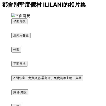
都會別墅度假村 ILILANI的相片集
平面電視
房內用餐區
外觀
平面電視
2 間臥室、免費搖籃/嬰兒床、免費無線上網、床單
露台/庭院