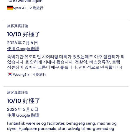
10/10 will visit again
Syed Ali，2 晚旅行
旅客真實評論
10/10 好極了
2026 年 7 月 6 日
使用 Google 翻譯
숙박기간 유로피언 치어리딩 대회가 있었는데도 아주 잘관리가 되
었습니다. 편안하게 지내다 왔습니다. 전찰역, 버스정류장, 트램
장류장이 있어서 교통이 매우 좋습니다. 전반적으로 만족합니다!
WoongSik，4 晚旅行
旅客真實評論
10/10 好極了
2026 年 6 月 6 日
使用 Google 翻譯
Fantastisk værelse og faciliteter, behagelig seng, madras og
dyne. Hjælpsom personale, stort udvalg til morgenmad og