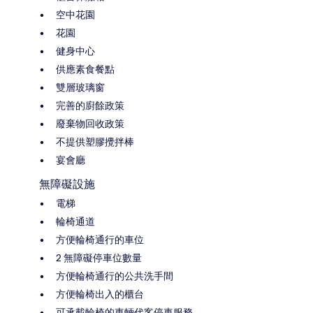
空中花園
花園
健身中心
供應素食餐點
雙層玻璃窗
完善的廚餘政策
廢棄物回收政策
不提供塑膠攪拌棒
宴會廳
無障礙設施
電梯
輪椅通道
方便輪椅通行的車位
2 無障礙停車位數量
方便輪椅通行的公共洗手間
方便輪椅出入的櫃台
可承載輪椅的車輛代客停車服務