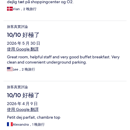
dejlig tæt på shoppingcenter og O2.
Vian，2 晚旅行
旅客真實評論
10/10 好極了
2026 年 5 月 30 日
使用 Google 翻譯
Great room, helpful staff and very good buffet breakfast. Very
clean and convenient underground parking.
Lee，2 晚旅行
旅客真實評論
10/10 好極了
2026 年 4 月 9 日
使用 Google 翻譯
Petit dej parfait, chambre top
Alexandra，1 晚旅行