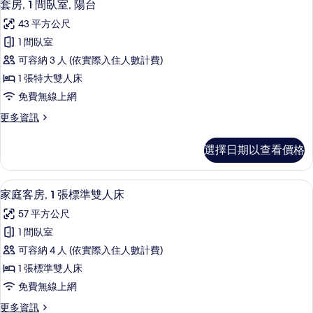
4
2
台
套房, 1 間臥室, 陽台
示
間
的
43 平方公尺
臥
套
所
室,
1 間臥室
房,
陽
有
可容納 3 人 (依實際入住人數計費)
台
1
相
的
1 張特大雙人床
間
詳
片
免費無線上網
情
臥
更
更多資訊
室,
多
陽
套
選擇日期以查看價格
房,
台
1
的
間
客房內保險箱、書桌、筆電工作空間、
顯
2
臥
所
家庭客房, 1 張標準雙人床
示
室,
有
57 平方公尺
陽
家
相
台
1 間臥室
庭
的
片
可容納 4 人 (依實際入住人數計費)
詳
客
情
1 張標準雙人床
房,
免費無線上網
1
更
更多資訊
張