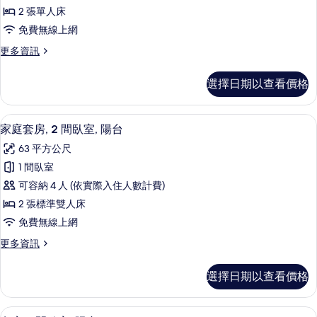
客
情
2 張單人床
房,
免費無線上網
2
更
更多資訊
張
多
單
舒
選擇日期以查看價格
適
人
客
床
房,
家庭套房, 2 間臥室, 陽台 | 客房
顯
5
2
的
家庭套房, 2 間臥室, 陽台
示
張
所
63 平方公尺
單
家
有
人
1 間臥室
庭
床
相
可容納 4 人 (依實際入住人數計費)
的
套
片
詳
2 張標準雙人床
房,
情
免費無線上網
2
更
更多資訊
間
多
臥
家
選擇日期以查看價格
庭
室,
套
陽
房,
客房內保險箱、書桌、筆電工作空間、
顯