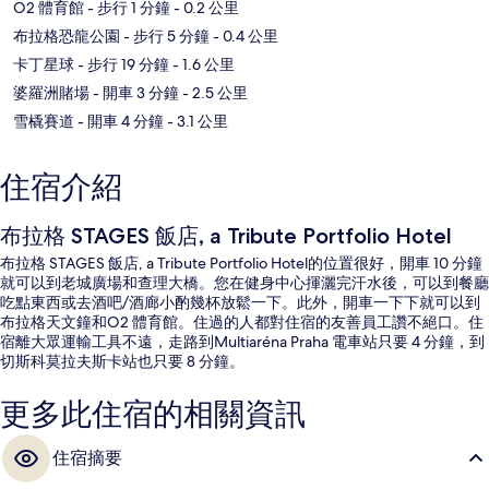
O2 體育館
- 步行 1 分鐘
- 0.2 公里
布拉格恐龍公園
- 步行 5 分鐘
- 0.4 公里
卡丁星球
- 步行 19 分鐘
- 1.6 公里
婆羅洲賭場
- 開車 3 分鐘
- 2.5 公里
雪橇賽道
- 開車 4 分鐘
- 3.1 公里
住宿介紹
布拉格 STAGES 飯店, a Tribute Portfolio Hotel
布拉格 STAGES 飯店, a Tribute Portfolio Hotel的位置很好，開車 10 分鐘
就可以到老城廣場和查理大橋。您在健身中心揮灑完汗水後，可以到餐廳
吃點東西或去酒吧/酒廊小酌幾杯放鬆一下。此外，開車一下下就可以到
布拉格天文鐘和O2 體育館。住過的人都對住宿的友善員工讚不絕口。住
宿離大眾運輸工具不遠，走路到Multiaréna Praha 電車站只要 4 分鐘，到
切斯科莫拉夫斯卡站也只要 8 分鐘。
更多此住宿的相關資訊
住宿摘要