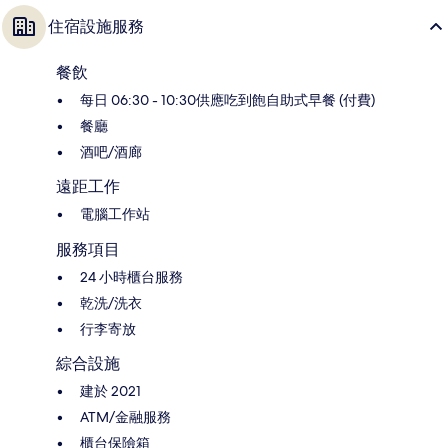
住宿設施服務
餐飲
每日 06:30 - 10:30供應吃到飽自助式早餐 (付費)
餐廳
酒吧/酒廊
遠距工作
電腦工作站
服務項目
24 小時櫃台服務
乾洗/洗衣
行李寄放
綜合設施
建於 2021
ATM/金融服務
櫃台保險箱