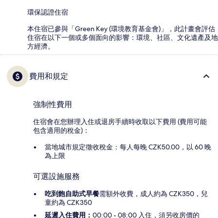
環保認證住宿
本住宿已參與「Green Key (環境教育基金會)」，此計畫會評估
住宿在以下一個或多個面向的影響：環境、社區、文化遺產及地
方經濟。
費用和規定
強制性費用
住宿會在您辦理入住或退房手續時收取以下費用 (費用可能
包含適用的稅金)：
當地城市規定徵收稅金：每人每晚 CZK50.00，以 60 晚
為上限
可選設施服務
吃到飽自助式早餐
需額外收費，成人約為 CZK350，兒
童約為 CZK350
延遲入住費用：
00:00 - 08:00 入住，須另收房價的