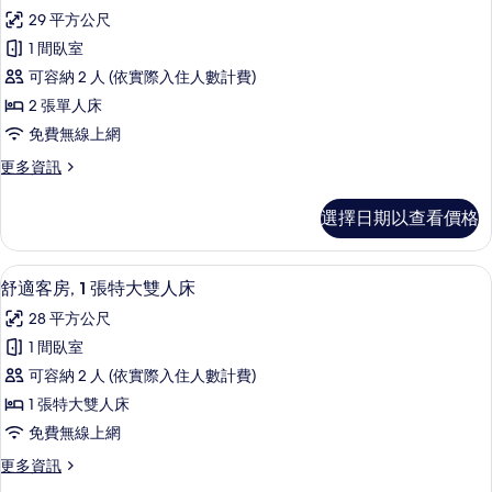
示
張
床
29 平方公尺
特
高
的
大
1 間臥室
級
雙
所
可容納 2 人 (依實際入住人數計費)
人
客
有
床
2 張單人床
房,
的
相
免費無線上網
詳
2
片
情
更
更多資訊
張
多
單
高
選擇日期以查看價格
級
人
客
床
房,
客房內保險箱、書桌、筆電工作空間、
顯
3
2
的
舒適客房, 1 張特大雙人床
示
張
所
28 平方公尺
單
舒
有
人
1 間臥室
適
床
相
可容納 2 人 (依實際入住人數計費)
的
客
片
詳
1 張特大雙人床
房,
情
免費無線上網
1
更
更多資訊
張
多