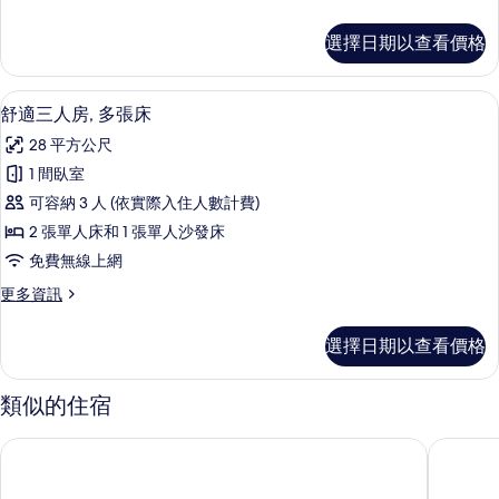
多
標
家
選擇日期以查看價格
庭
準
客
雙
房,
客房內保險箱、書桌、筆電工作空間、
顯
3
1
人
舒適三人房, 多張床
示
張
床
28 平方公尺
標
舒
的
準
1 間臥室
適
雙
所
可容納 3 人 (依實際入住人數計費)
人
三
有
床
2 張單人床和 1 張單人沙發床
人
的
相
免費無線上網
詳
房,
片
情
更
更多資訊
多
多
張
舒
選擇日期以查看價格
適
床
三
的
人
類似的住宿
房,
所
多
杜奧飯店及健康中心
階梯療養
有
張
床
相
的