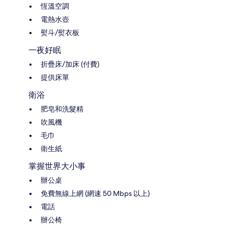
恆溫空調
電熱水壺
熨斗/熨衣板
一夜好眠
折疊床/加床 (付費)
提供床單
衛浴
肥皂和洗髮精
吹風機
毛巾
衛生紙
掌握世界大小事
辦公桌
免費無線上網 (網速 50 Mbps 以上)
電話
辦公椅