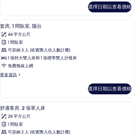
特
舒
選擇日期以查看價格
適
大
客
雙
房,
套房, 1 間臥室, 陽台 | 客房內保險
顯
5
1
人
套房, 1 間臥室, 陽台
示
張
床
44 平方公尺
特
套
的
大
1 間臥室
房,
雙
所
可容納 3 人 (依實際入住人數計費)
人
1
有
床
1 張特大雙人床和 1 張標準雙人沙發床
間
的
相
免費無線上網
詳
臥
片
情
更
更多資訊
室,
多
陽
套
選擇日期以查看價格
房,
台
1
的
間
客房內保險箱、書桌、筆電工作空間、
顯
4
臥
所
舒適客房, 2 張單人床
示
室,
有
28 平方公尺
陽
舒
相
台
1 間臥室
適
的
片
可容納 2 人 (依實際入住人數計費)
詳