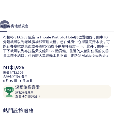
店,
a
一個
下一個
Tribute
71+
簡介
客房
地點
規定
Portfolio
Hotel
布拉格 STAGES 飯店, a Tribute Portfolio Hotel的位置很好，開車 10
分鐘就可以到老城廣場和查理大橋。您在健身中心揮灑完汗水後，可
的
以到餐廳吃點東西或去酒吧/酒廊小酌幾杯放鬆一下。此外，開車一
下下就可以到布拉格天文鐘和O2 體育館。住過的人都對住宿的友善
相
員工讚不絕口。住宿離大眾運輸工具不遠，走路到Multiaréna Praha
片
電車站只要 4 分鐘，到切斯科莫拉夫斯卡站也只要 8 分鐘。
目
NT$1,925
集
前
總價 NT$2,309
的
含稅金和其他費用
住宿設施服務
價
8 月 30 日 - 8 月 31 日
格
評
9.8
深受旅客喜愛
是
論
旅
分，
旅客評分最高
NT$1,925
客
查看 401 則評論
滿
評
分
分
10，
熱門設施服務
最