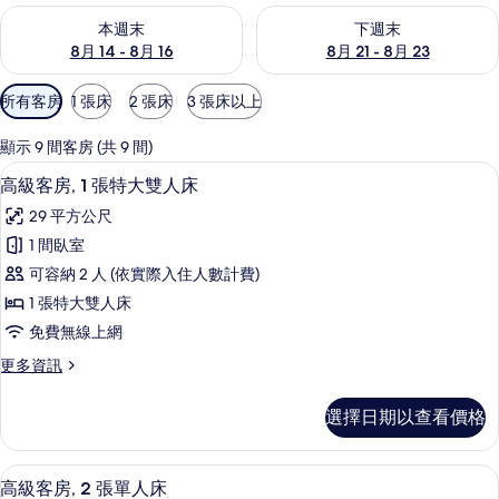
查看本週末 (8月 14 - 8月 16) 的供應情況
查看下週末 (8月 21 - 8月 23
本週末
下週末
8月 14 - 8月 16
8月 21 - 8月 23
可
所有客房
1 張床
2 張床
3 張床以上
用
的
顯示 9 間客房 (共 9 間)
客
高級客房, 1 張特大雙人床 | 客房內
顯
3
高級客房, 1 張特大雙人床
房
示
篩
29 平方公尺
高
選
1 間臥室
級
條
可容納 2 人 (依實際入住人數計費)
客
件
1 張特大雙人床
房,
免費無線上網
1
更
更多資訊
張
多
特
高
選擇日期以查看價格
級
大
客
雙
房,
高級客房, 2 張單人床 | 客房內保險
顯
6
1
人
高級客房, 2 張單人床