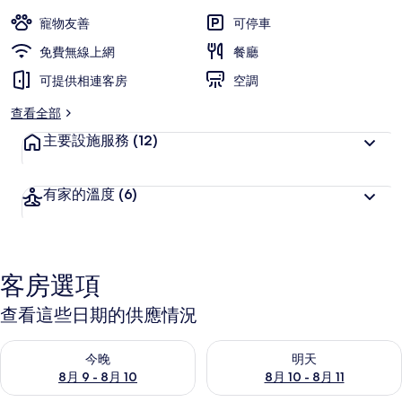
深
高
受
寵物友善
可停車
旅
免費無線上網
餐廳
客
可提供相連客房
喜
空調
愛
查看全部
主要設施服務
(12)
有家的溫度
(6)
客房選項
查看這些日期的供應情況
查看今晚 (8月 9 - 8月 10) 的供應情況
查看明天 (8月 10 - 8月 11) 
今晚
明天
8月 9 - 8月 10
8月 10 - 8月 11