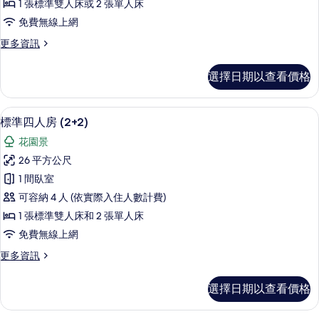
1 張標準雙人床或 2 張單人床
房
免費無線上網
(Run
更
更多資訊
Of
多
The
標
選擇日期以查看價格
House)
準
雙
的
人
免費迷你吧、客房內保險箱、書桌、隔
顯
所
6
房
標準四人房 (2+2)
示
(Run
有
花園景
Of
標
相
The
26 平方公尺
準
片
House)
1 間臥室
的
四
詳
可容納 4 人 (依實際入住人數計費)
人
情
1 張標準雙人床和 2 張單人床
房
免費無線上網
(2+2)
更
更多資訊
的
多
所
標
選擇日期以查看價格
準
有
四
相
人