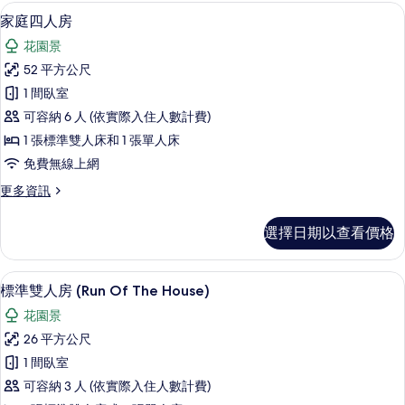
房
免費迷你吧、客房內保險箱、書桌、隔
顯
片
7
(Triple
家庭四人房
示
Use)
花園景
的
家
詳
52 平方公尺
庭
情
1 間臥室
四
可容納 6 人 (依實際入住人數計費)
人
1 張標準雙人床和 1 張單人床
房
免費無線上網
的
更
更多資訊
所
多
有
家
選擇日期以查看價格
庭
相
四
片
人
免費迷你吧、客房內保險箱、書桌、隔
顯
8
房
標準雙人房 (Run Of The House)
示
的
花園景
詳
標
情
26 平方公尺
準
1 間臥室
雙
可容納 3 人 (依實際入住人數計費)
人