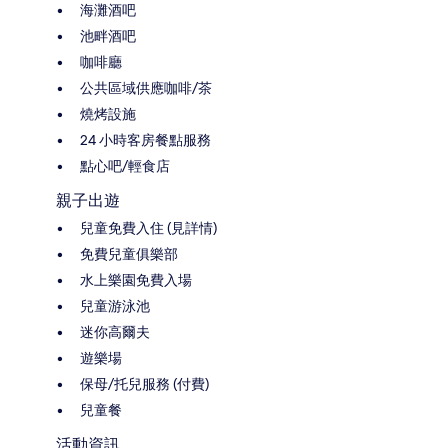
海灘酒吧
池畔酒吧
咖啡廳
公共區域供應咖啡/茶
燒烤設施
24 小時客房餐點服務
點心吧/輕食店
親子出遊
兒童免費入住 (見詳情)
免費兒童俱樂部
水上樂園免費入場
兒童游泳池
迷你高爾夫
遊樂場
保母/托兒服務 (付費)
兒童餐
活動資訊