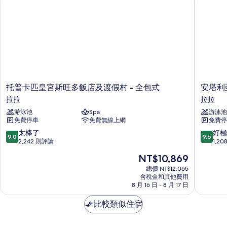
托
安
托普卡匹皇宮斯旺多飯店及渡假村 - 全包式
安塔利亞
普
塔
拉拉
拉拉
卡
利
游泳池
Spa
游泳池
匹
亞
免費停車
免費無線上網
免費停
皇
拉
宮
拉
9.0
9.6
太棒了
好極
9.0
9.6
斯
康
分，
分，
2,242 則評論
1,2
旺
科
滿
滿
現
NT$10,869
多
德
分
分
在
飯
豪
10
10
總價 NT$12,065
價
店
含稅金和其他費用
華
分，
分，
格
8 月 16 日 - 8 月 17 日
及
度
太
好
為
渡
假
棒
極
NT$10,869
比較類似住宿
假
村
了，
了，
村
-
2,242
1,208
-
Prive
則
則