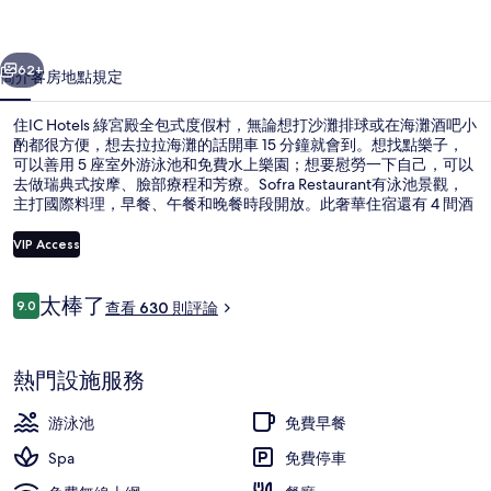
包
一個
下一個
式
62+
簡介
客房
地點
規定
度
住IC Hotels 綠宮殿全包式度假村，無論想打沙灘排球或在海灘酒吧小
假
酌都很方便，想去拉拉海灘的話開車 15 分鐘就會到。想找點樂子，
村
可以善用 5 座室外游泳池和免費水上樂園；想要慰勞一下自己，可以
去做瑞典式按摩、臉部療程和芳療。Sofra Restaurant有泳池景觀，
的
主打國際料理，早餐、午餐和晚餐時段開放。此奢華住宿還有 4 間酒
吧/酒廊、室內游泳池和免費兒童俱樂部。住過的人都對住宿的友善
相
員工讚不絕口。
VIP Access
片
集
評
太棒了
9.0
室內游泳池和5 座室外游泳池，開放時間為 
查看 630 則評論
9.0 分，滿分 10 分，
論
熱門設施服務
游泳池
免費早餐
Spa
免費停車