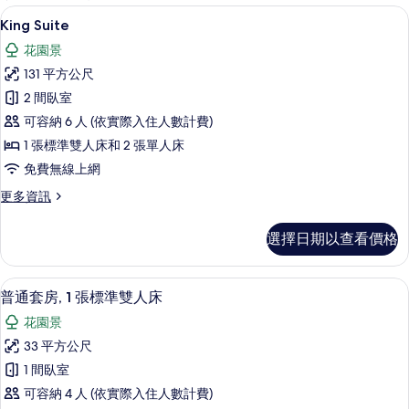
客
King Suite | 免費迷你吧、客房內
顯
7
King Suite
房
示
篩
花園景
King
選
131 平方公尺
Suite
條
2 間臥室
的
件
可容納 6 人 (依實際入住人數計費)
所
1 張標準雙人床和 2 張單人床
有
免費無線上網
相
更
更多資訊
片
多
King
選擇日期以查看價格
Suite
的
詳
免費迷你吧、客房內保險箱、書桌、隔
顯
7
情
普通套房, 1 張標準雙人床
示
花園景
普
33 平方公尺
通
1 間臥室
套
可容納 4 人 (依實際入住人數計費)
房,