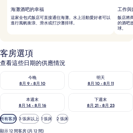
海灘酒吧的幸福
工作與
這家全包式飯店可直接通往海灘。水上活動愛好者可以
飯店將
進行風帆衝浪、滑水或打沙灘排球。
的酒吧放
球。
客房選項
查看這些日期的供應情況
查看今晚 (8月 9 - 8月 10) 的供應情況
查看明天 (8月 10 - 8月 11) 
今晚
明天
8月 9 - 8月 10
8月 10 - 8月 11
查看本週末 (8月 14 - 8月 16) 的供應情況
查看下週末 (8月 21 - 8月 23
本週末
下週末
8月 14 - 8月 16
8月 21 - 8月 23
可
所有客房
3 張床以上
1 張床
2 張床
用
的
顯示 12 間客房 (共 12 間)