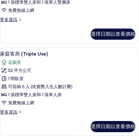
1 張標準雙人床和 1 張單人雙層床
的
免費無線上網
所
更
更多資訊
有
多
相
孩
選擇日期以查看價格
童
片
套
房
免費迷你吧、客房內保險箱、書桌、隔
顯
7
的
家庭客房 (Triple Use)
示
詳
花園景
情
家
52 平方公尺
庭
1 間臥室
客
可容納 5 人 (依實際入住人數計費)
房
1 張標準雙人床和 1 張單人床
(Triple
免費無線上網
Use)
更
更多資訊
的
多
所
家
選擇日期以查看價格
庭
有
客
相