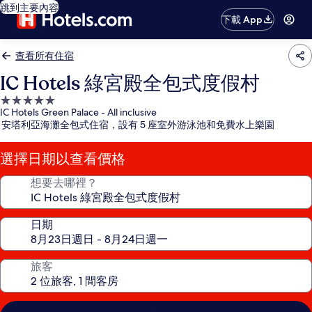
跳到主要內容
下載 App
查看所有住宿
IC Hotels 綠宮殿全包式度假村
5.0
IC Hotels Green Palace - All inclusive
星
安塔利亞海灘全包式住宿，設有 5 座室外游泳池和免費水上樂園
級
住
選擇日期以查看價格
宿
想要去哪裡？
日期
旅客