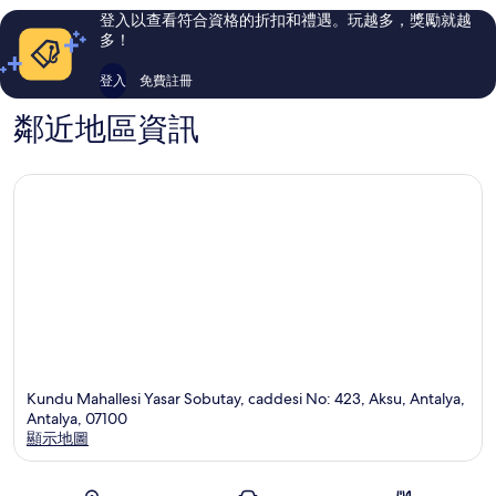
全
超
評
評
登入以查看符合資格的折扣和禮遇。玩越多，獎勵就越
包
全
論
論
多！
式
包
拉
拉
登入
免費註冊
拉
拉
鄰近地區資訊
Kundu Mahallesi Yasar Sobutay, caddesi No: 423, Aksu, Antalya,
Antalya, 07100
顯示地圖
地圖