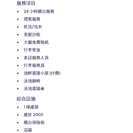
服務項目
24 小時櫃台服務
禮賓服務
乾洗/洗衣
美髮沙龍
大廳免費報紙
行李寄放
多語服務人員
行李服務員
池畔遮陽小屋 (付費)
泳池躺椅
泳池遮陽傘
綜合設施
1 棟建築
建於 2003
櫃台保險箱
花園