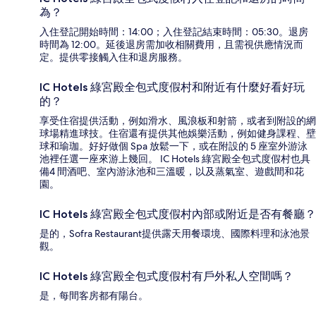
為？
入住登記開始時間：14:00；入住登記結束時間：05:30。退房
時間為 12:00。延後退房需加收相關費用，且需視供應情況而
定。提供零接觸入住和退房服務。
IC Hotels 綠宮殿全包式度假村和附近有什麼好看好玩
的？
享受住宿提供活動，例如滑水、風浪板和射箭，或者到附設的網
球場精進球技。住宿還有提供其他娛樂活動，例如健身課程、壁
球和瑜珈。好好做個 Spa 放鬆一下，或在附設的 5 座室外游泳
池裡任選一座來游上幾回。 IC Hotels 綠宮殿全包式度假村也具
備4 間酒吧、室內游泳池和三溫暖，以及蒸氣室、遊戲間和花
園。
IC Hotels 綠宮殿全包式度假村內部或附近是否有餐廳？
是的，Sofra Restaurant提供露天用餐環境、國際料理和泳池景
觀。
IC Hotels 綠宮殿全包式度假村有戶外私人空間嗎？
是，每間客房都有陽台。