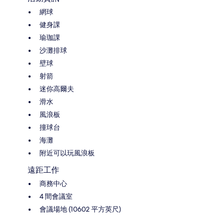
網球
健身課
瑜珈課
沙灘排球
壁球
射箭
迷你高爾夫
滑水
風浪板
撞球台
海灘
附近可以玩風浪板
遠距工作
商務中心
4 間會議室
會議場地 (10602 平方英尺)