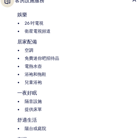
客房設施服務
娛樂
26 吋電視
衛星電視頻道
居家配備
空調
免費迷你吧招待品
電熱水壺
浴袍和拖鞋
兒童浴袍
一夜好眠
隔音設施
提供床單
舒適生活
陽台或庭院