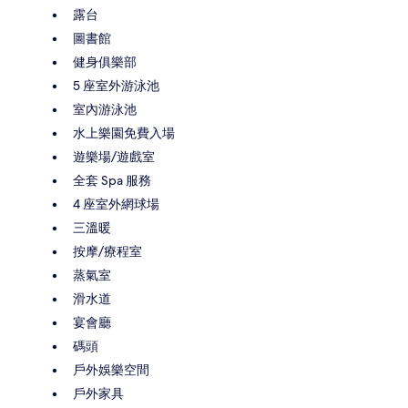
露台
圖書館
健身俱樂部
5 座室外游泳池
室內游泳池
水上樂園免費入場
遊樂場/遊戲室
全套 Spa 服務
4 座室外網球場
三溫暖
按摩/療程室
蒸氣室
滑水道
宴會廳
碼頭
戶外娛樂空間
戶外家具