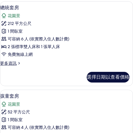
房
總統套房 | 起居區 | 26-吋電視，提供
顯
8
的
總統套房
示
詳
花園景
情
總
212 平方公尺
統
1 間臥室
套
可容納 6 人 (依實際入住人數計費)
房
2 張標準雙人床和 1 張單人床
的
免費無線上網
所
更
更多資訊
有
多
相
總
選擇日期以查看價格
統
片
套
房
免費迷你吧、客房內保險箱、書桌、隔
顯
8
的
孩童套房
示
詳
花園景
情
孩
52 平方公尺
童
1 間臥室
套
可容納 4 人 (依實際入住人數計費)
房