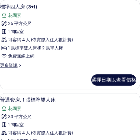
免費迷你吧、客房內保險箱、書桌、隔
顯
6
房
片
標準四人房 (3+1)
示
(2+2)
花園景
的
標
詳
26 平方公尺
準
情
1 間臥室
四
可容納 4 人 (依實際入住人數計費)
人
1 張標準雙人床和 2 張單人床
房
免費無線上網
(3+1)
更
更多資訊
的
多
所
標
選擇日期以查看價格
準
有
四
相
人
免費迷你吧、客房內保險箱、書桌、隔
顯
11
房
片
普通套房, 1 張標準雙人床
示
(3+1)
花園景
的
普
詳
33 平方公尺
通
情
1 間臥室
套
可容納 4 人 (依實際入住人數計費)
房,