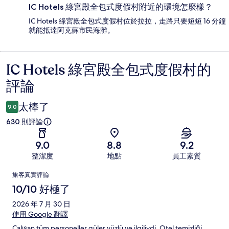
IC Hotels 綠宮殿全包式度假村附近的環境怎麼樣？
IC Hotels 綠宮殿全包式度假村位於拉拉，走路只要短短 16 分鐘
就能抵達阿克蘇市民海灘。
IC Hotels 綠宮殿全包式度假村的
評
評論
論
太棒了
9.0
630 則評論
9.0
8.8
9.2
整潔度
地點
員工素質
評
旅客真實評論
論
10/10 好極了
2026 年 7 月 30 日
使用 Google 翻譯
Çalışan tüm personeller güler yüzlü ve ilgiliydi. Otel temizliği