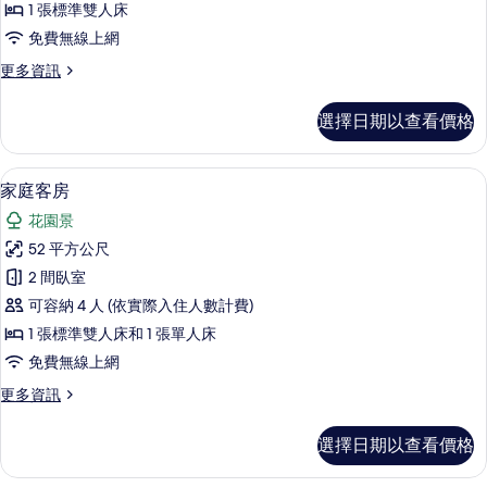
1 張標準雙人床
1
免費無線上網
張
更
更多資訊
標
多
準
普
選擇日期以查看價格
通
雙
套
人
房,
免費迷你吧、客房內保險箱、書桌、隔
顯
7
1
床
家庭客房
示
張
的
花園景
標
家
所
準
52 平方公尺
庭
雙
有
2 間臥室
人
客
相
床
可容納 4 人 (依實際入住人數計費)
房
的
片
1 張標準雙人床和 1 張單人床
詳
的
免費無線上網
情
所
更
更多資訊
有
多
相
家
選擇日期以查看價格
庭
片
客