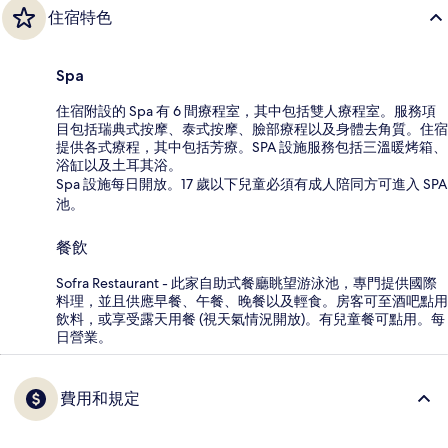
住宿特色
Spa
住宿附設的 Spa 有 6 間療程室，其中包括雙人療程室。服務項
目包括瑞典式按摩、泰式按摩、臉部療程以及身體去角質。住宿
提供各式療程，其中包括芳療。SPA 設施服務包括三溫暖烤箱、
浴缸以及土耳其浴。
Spa 設施每日開放。17 歲以下兒童必須有成人陪同方可進入 SPA
池。
餐飲
Sofra Restaurant - 此家自助式餐廳眺望游泳池，專門提供國際
料理，並且供應早餐、午餐、晚餐以及輕食。房客可至酒吧點用
飲料，或享受露天用餐 (視天氣情況開放)。有兒童餐可點用。每
日營業。
費用和規定