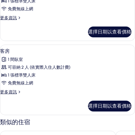
1 張標準雙人床
1
免費無線上網
張
更
更多資訊
標
多
準
普
選擇日期以查看價格
通
雙
套
人
房,
客房 | 免費迷你吧、客房內保險箱、書
顯
6
1
床
客房
示
張
的
1 間臥室
標
客
所
準
可容納 2 人 (依實際入住人數計費)
房
雙
有
1 張標準雙人床
人
的
相
床
免費無線上網
所
的
片
更
更多資訊
詳
有
多
情
相
客
選擇日期以查看價格
房
片
的
詳
類似的住宿
情
托普卡匹皇宮斯旺多飯店及渡假村 - 全包式
安塔利亞拉