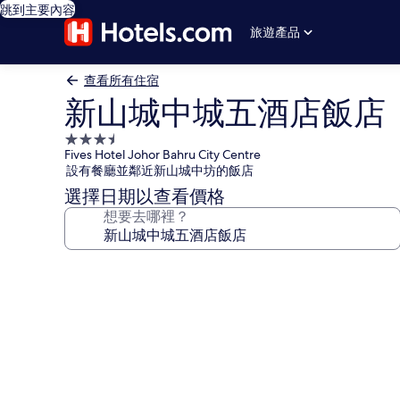
跳到主要內容
旅遊產品
查看所有住宿
新山城中城五酒店飯店
3.5
Fives Hotel Johor Bahru City Centre
星
設有餐廳並鄰近新山城中坊的飯店
級
選擇日期以查看價格
住
想要去哪裡？
宿
新
山
城
中
城