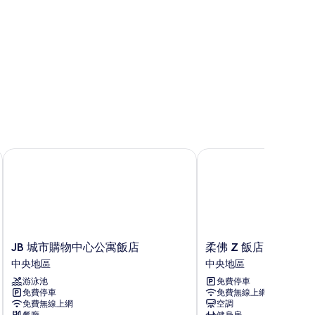
JB 城市購物中心公寓飯店
柔佛 Z 飯店
JB
柔
JB 城市購物中心公寓飯店
柔佛 Z 飯店
城
佛
中央地區
中央地區
市
Z
游泳池
免費停車
購
飯
免費停車
免費無線上網
物
店
免費無線上網
空調
中
中