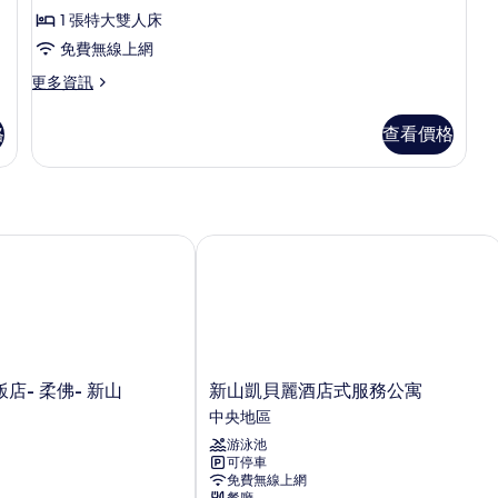
行
1 張特大雙人床
政
免費無線上網
套
更
更多資訊
房
多
的
行
格
查看價格
政
所
套
有
房
的
相
詳
片
情
- 柔佛- 新山
新山凱貝麗酒店式服務公寓
新
店- 柔佛- 新山
新山凱貝麗酒店式服務公寓
山
中央地區
凱
游泳池
貝
可停車
麗
免費無線上網
酒