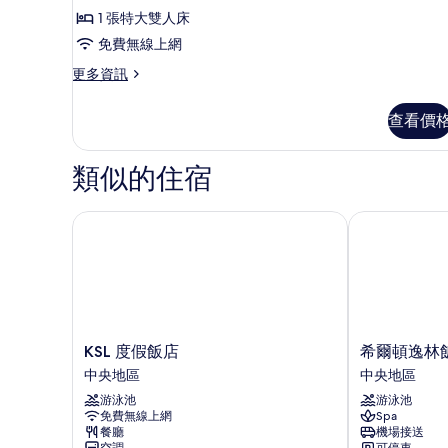
行
片
詳
1 張特大雙人床
政
情
免費無線上網
房
更
更多資訊
的
多
所
行
查看價
政
有
房
相
的
類似的住宿
詳
片
情
KSL 度假飯店
希爾頓逸林飯店
KSL
希
KSL 度假飯店
希爾頓逸林飯
度
爾
中央地區
中央地區
假
頓
游泳池
游泳池
飯
逸
免費無線上網
Spa
店
林
餐廳
機場接送
中
飯