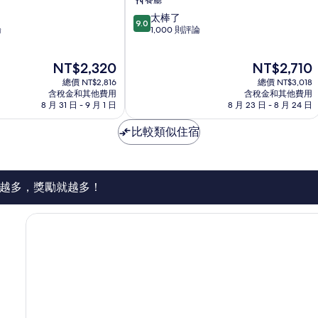
餐廳
店
9.0
太棒了
式
9.0
分，
論
1,000 則評論
服
滿
務
分
公
現
現
NT$2,320
NT$2,710
10
寓
在
在
分，
總價 NT$2,816
中
總價 NT$3,018
價
價
太
含稅金和其他費用
含稅金和其他費用
央
格
格
8 月 31 日 - 9 月 1 日
8 月 23 日 - 8 月 24 日
棒
地
為
為
了，
區
NT$2,320
NT$2,710
比較類似住宿
1,000
則
評
論
越多，獎勵就越多！