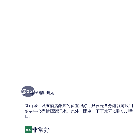
五
酒
店
飯
店
的
相
片
集
35+
簡介
客房
地點
規定
新山城中城五酒店飯店的位置很好，只要走 5 分鐘就可
健身中心盡情揮灑汗水。此外，開車一下下就可以到KSL 
口。
評
非常好
8.0
8.0 分，滿分 10 分，