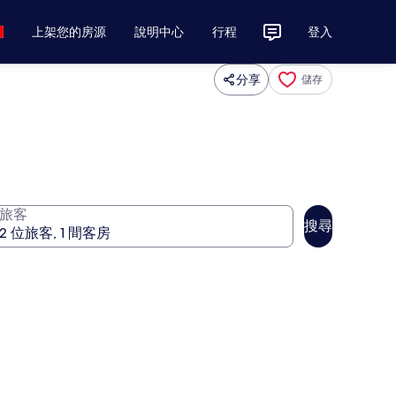
上架您的房源
說明中心
行程
登入
分享
儲存
旅客
搜尋