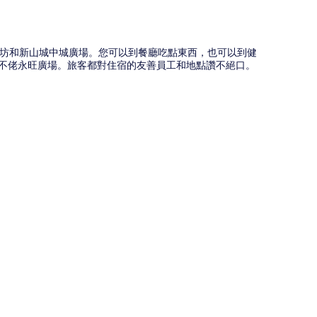
中坊和新山城中城廣場。您可以到餐廳吃點東西，也可以到健
地不佬永旺廣場。旅客都對住宿的友善員工和地點讚不絕口。