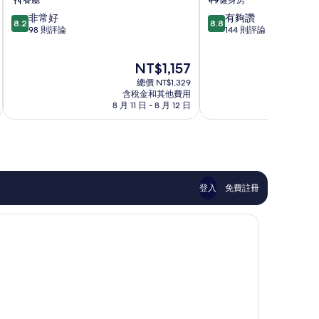
餐廳
健身房
心
央
8.2
8.8
非常好
有夠讚
公
地
8.2
8.8
分，
分，
98 則評論
144 則評論
寓
區
滿
滿
飯
分
分
店
現
NT$1,157
10
10
中
在
分，
分，
央
總價 NT$1,329
價
非
有
含稅金和其他費用
地
格
8 月 11 日 - 8 月 12 日
8 月
常
夠
區
為
好，
讚，
NT$1,157
98
144
則
則
評
評
論
論
登入
免費註冊