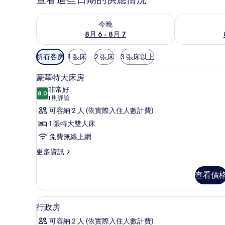
查看今晚 (8月 6 - 8月 7) 的供應情況
查看明天 (8月 
今晚
8月 6 - 8月 7
可
所有客房
1 張床
2 張床
3 張床以上
用
記憶床墊、迷你吧、客房內保
顯
的
5
豪華特大床房
示
客
非常好
8.0
房
8.0 分，滿分 10 分
豪
(1
1 則評論
篩
則
華
可容納 2 人 (依實際入住人數計費)
選
評
特
1 張特大雙人床
條
論)
大
免費無線上網
件
床
更
更多資訊
多
房
豪
查看價
的
華
特
所
大
記憶床墊、迷你吧、客房內保
顯
有
6
床
行政房
示
房
相
可容納 2 人 (依實際入住人數計費)
的