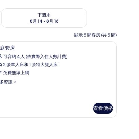
查看下週末 (8月 14 - 8月 16) 的供應情況
下週末
8月 14 - 8月 16
顯示 5 間客房 (共 5 間)
電工作空間
記憶床墊、迷你吧、客房內保險箱、筆電工作
顯
6
庭套房
示
可容納 4 人 (依實際入住人數計費)
家
2 張單人床和 1 張特大雙人床
庭
免費無線上網
套
多資訊
房
的
所
查看價格
有
相
電工作空間
片