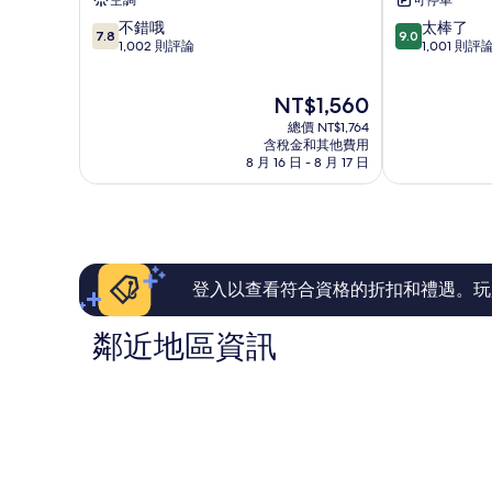
空調
可停車
央
店-
7.8
9.0
不錯哦
太棒了
地
柔
7.8
9.0
分，
分，
1,002 則評論
1,001 則評
區
佛-
滿
滿
新
分
分
山
現
NT$1,560
10
10
中
在
分，
分，
總價 NT$1,764
央
價
不
太
含稅金和其他費用
地
格
8 月 16 日 - 8 月 17 日
錯
棒
區
為
哦，
了，
NT$1,560
1,002
1,001
則
則
評
評
論
論
登入以查看符合資格的折扣和禮遇。玩
鄰近地區資訊