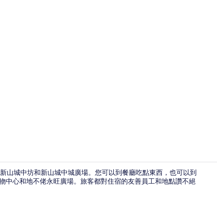
大廳
以到新山城中坊和新山城中城廣場。您可以到餐廳吃點東西，也可以到
購物中心和地不佬永旺廣場。旅客都對住宿的友善員工和地點讚不絕
吃到飽