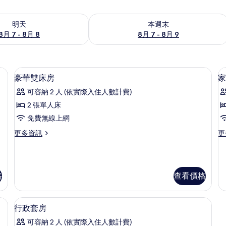
7 - 8月 8) 的供應情況
查看本週末 (8月 7 - 8月 9) 的供應情況
明天
本週末
8月 7 - 8月 8
8月 7 - 8月 9
險箱、筆電工作空間
記憶床墊、迷你吧、客房內保險箱、筆
顯
5
豪華雙床房
家
示
可容納 2 人 (依實際入住人數計費)
豪
2 張單人床
華
免費無線上網
雙
更
更
更多資訊
更
床
多
多
房
豪
家
華
庭
的
雙
套
格
查看價格
所
床
房
房
的
有
的
詳
險箱、筆電工作空間
記憶床墊、迷你吧、客房內保險箱、筆
顯
相
詳
情
6
行政套房
情
示
片
可容納 2 人 (依實際入住人數計費)