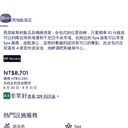
店
一個
下一個
及
60+
簡介
客房
地點
規定
獨
西里歐斯村飯店及獨棟房屋 - 全包式的位置很棒，只要開車 10 分鐘就
棟
可以到喀拉瑪奇海灘和干尼亞中央市場。在附設的 Spa 旅客可以享受
Spa 服務，放鬆身心，這裡的餐廳則提供有可口的餐點。此全包式住
房
宿還有 4 座室外游泳池、池畔酒吧和健身中心。
屋
VIP Access
-
全
目
NT$8,701
前
總價 NT$10,280
包
住宿景觀
的
含稅金和其他費用
價
8 月 30 日 - 8 月 31 日
式
格
評
非常好
8.4
查看 129 則評論
是
的
8.4 分，滿分 10 分，
論
NT$8,701
相
熱門設施服務
片
集
游泳池
Spa