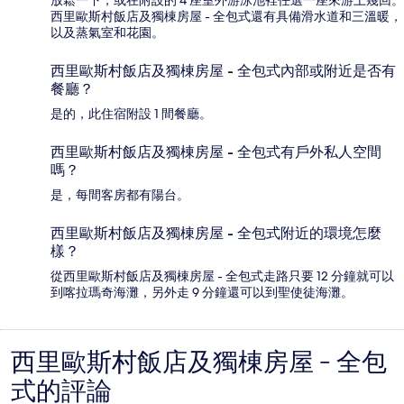
西里歐斯村飯店及獨棟房屋 - 全包式還有具備滑水道和三溫暖，
以及蒸氣室和花園。
西里歐斯村飯店及獨棟房屋 - 全包式內部或附近是否有
餐廳？
是的，此住宿附設 1 間餐廳。
西里歐斯村飯店及獨棟房屋 - 全包式有戶外私人空間
嗎？
是，每間客房都有陽台。
西里歐斯村飯店及獨棟房屋 - 全包式附近的環境怎麼
樣？
從西里歐斯村飯店及獨棟房屋 - 全包式走路只要 12 分鐘就可以
到喀拉瑪奇海灘，另外走 9 分鐘還可以到聖使徒海灘。
西里歐斯村飯店及獨棟房屋 - 全包
評
式的評論
論