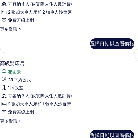
華
的
可容納 4 人 (依實際入住人數計費)
詳
套
情
2 張加大單人床和 2 張單人沙發床
房,
免費無線上網
1
更
更多資訊
間
多
臥
奢
選擇日期以查看價格
華
室,
套
私
房,
高級雙床房 | 客房內保險箱、遮光布/
顯
6
1
人
高級雙床房
示
間
泳
花園景
臥
高
池
室,
25 平方公尺
級
私
的
1 間臥室
人
雙
所
泳
可容納 3 人 (依實際入住人數計費)
床
池
有
2 張加大單人床和 1 張單人沙發床
的
房
相
免費無線上網
詳
的
情
片
更
更多資訊
所
多
有
高
選擇日期以查看價格
級