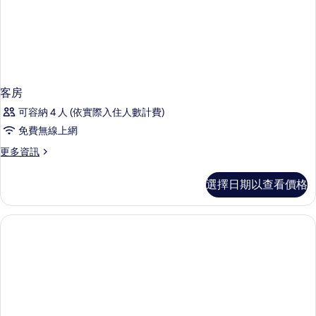
客房
可容納 4 人 (依實際入住人數計費)
免費無線上網
更
更多資訊
多
客
選擇日期以查看價格
房
的
詳
情