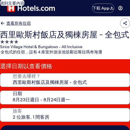
跳到主要內容
下載 App
查看所有住宿
西里歐斯村飯店及獨棟房屋 - 全包式
4.0
Sirios Village Hotel & Bungalows - All Inclusive
星
全包式的住宿，設有 4 座室外游泳池並鄰近喀拉瑪奇海灘
級
住
選擇日期以查看價格
宿
想要去哪裡？
日期
旅客