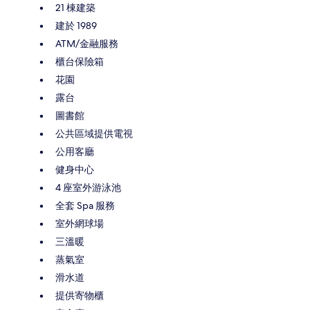
21 棟建築
建於 1989
ATM/金融服務
櫃台保險箱
花園
露台
圖書館
公共區域提供電視
公用客廳
健身中心
4 座室外游泳池
全套 Spa 服務
室外網球場
三溫暖
蒸氣室
滑水道
提供寄物櫃