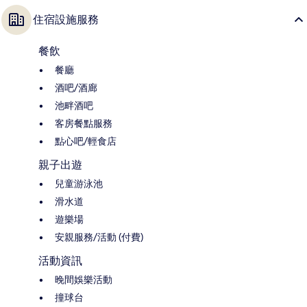
住宿設施服務
餐飲
餐廳
酒吧/酒廊
池畔酒吧
客房餐點服務
點心吧/輕食店
親子出遊
兒童游泳池
滑水道
遊樂場
安親服務/活動 (付費)
活動資訊
晚間娛樂活動
撞球台