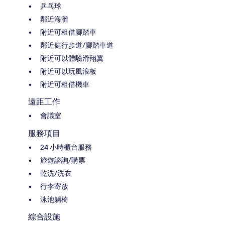
乒乓球
鄰近海灘
附近可租借腳踏車
鄰近健行步道/腳踏車道
附近可以體驗滑翔翼
附近可以玩風浪板
附近可租借機車
遠距工作
會議室
服務項目
24 小時櫃台服務
旅遊諮詢/購票
乾洗/洗衣
行李寄放
泳池躺椅
綜合設施