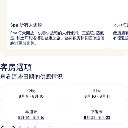
Spa 所有人逃脫
地中海
Spa 每天開放，供尋求放鬆的人們使用。三溫暖, 蒸氣
飯店擁
室, 和土耳其浴增強健康之旅。健身客房和花園使這個
有優雅
綠洲更加完美。
客房選項
查看這些日期的供應情況
查看今晚 (8月 9 - 8月 10) 的供應情況
查看明天 (8月 10 - 8月 11) 
今晚
明天
8月 9 - 8月 10
8月 10 - 8月 11
查看本週末 (8月 14 - 8月 16) 的供應情況
查看下週末 (8月 21 - 8月 23
本週末
下週末
8月 14 - 8月 16
8月 21 - 8月 23