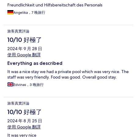
Freundlichkeit und Hilfsbereitschaft des Personals
Angelika，7 晚旅行
旅客真實評論
10/10 好極了
2024 年 9 月 28 日
使用 Google 翻譯
Everything as described
It was a nice stay we had a private pool which was very nice. The
staff was very friendly. Food was good. Overall good stay.
Edvinas，3 晚旅行
旅客真實評論
10/10 好極了
2024 年 8 月 25 日
使用 Google 翻譯
It was very nice