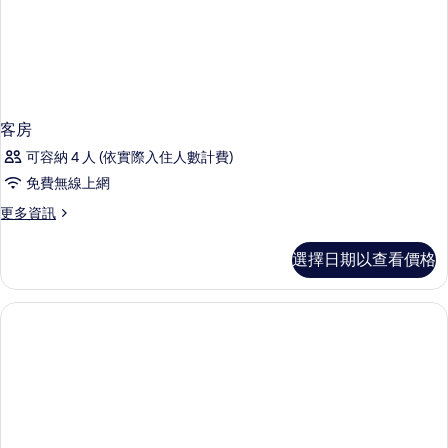
客房
可容納 4 人 (依實際入住人數計費)
免費無線上網
更
更多資訊
多
客
選擇日期以查看價格
房
的
詳
情