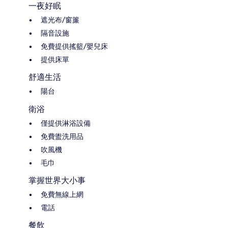
一夜好眠
遮光布/窗簾
隔音設施
免費提供搖籃/嬰兒床
提供床單
舒適生活
陽台
衛浴
僅提供淋浴設備
免費盥洗用品
吹風機
毛巾
掌握世界大小事
免費無線上網
電話
餐飲