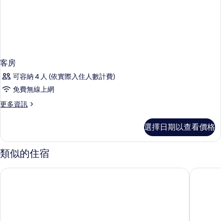
客房
可容納 4 人 (依實際入住人數計費)
免費無線上網
更
更多資訊
多
客
選擇日期以查看價格
房
的
詳
類似的住宿
情
斯特利納村飯店
GHH 