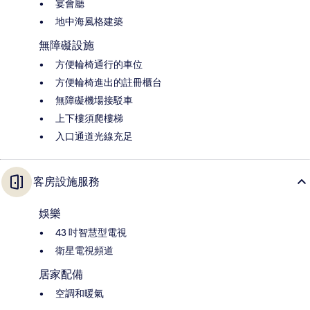
宴會廳
地中海風格建築
無障礙設施
方便輪椅通行的車位
方便輪椅進出的註冊櫃台
無障礙機場接駁車
上下樓須爬樓梯
入口通道光線充足
客房設施服務
娛樂
43 吋智慧型電視
衛星電視頻道
居家配備
空調和暖氣