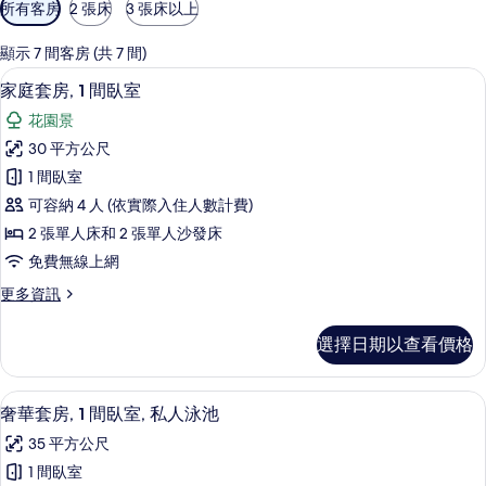
可
所有客房
2 張床
3 張床以上
用
的
顯示 7 間客房 (共 7 間)
客
家庭套房, 1 間臥室 | 客房內保險箱
顯
6
家庭套房, 1 間臥室
房
示
篩
花園景
家
選
30 平方公尺
庭
條
1 間臥室
套
件
可容納 4 人 (依實際入住人數計費)
房,
2 張單人床和 2 張單人沙發床
1
免費無線上網
間
更
更多資訊
臥
多
室
家
選擇日期以查看價格
庭
的
套
所
房,
奢華套房, 1 間臥室, 私人泳池 | 
顯
6
1
有
奢華套房, 1 間臥室, 私人泳池
示
間
相
35 平方公尺
臥
奢
片
室
1 間臥室