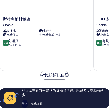
斯
GHH
斯特利納村飯店
GHH
特
安
Chania
Chania
利
奈
游泳池
小廚房
游泳池
納
絲
免費停車
免費無線上網
小廚房
村
精
飯
選
9.6
8.8
好極了
有夠
9.6
8.8
店
飯
分，
分，
45 則評論
119
Chania
店
滿
滿
及
分
分
套
10
10
房
分，
分，
Chania
好
有
極
夠
比較類似住宿
了，
讚，
45
119
則
則
評
評
登入以查看符合資格的折扣和禮遇。玩越多，獎勵就越
論
論
多！
登入
免費註冊