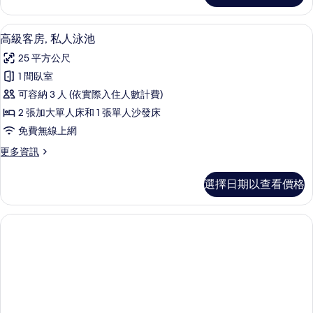
相
雙
片
床
高級客房, 私人泳池 | 客房內保險箱
顯
5
房
高級客房, 私人泳池
示
的
25 平方公尺
詳
高
情
1 間臥室
級
可容納 3 人 (依實際入住人數計費)
客
2 張加大單人床和 1 張單人沙發床
房,
免費無線上網
私
更
更多資訊
人
多
泳
高
選擇日期以查看價格
級
池
客
的
房,
私
所
人
有
泳
池
相
的
片
詳
情