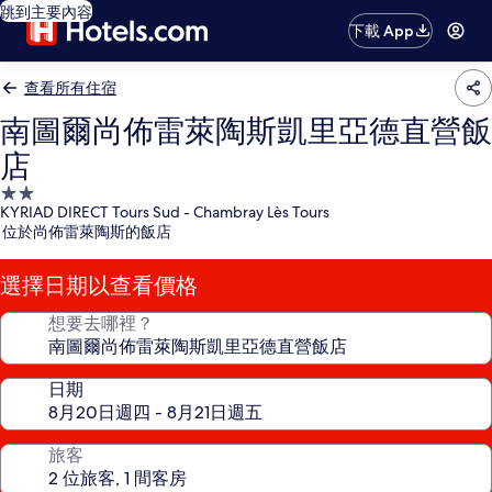
跳到主要內容
下載 App
查看所有住宿
南圖爾尚佈雷萊陶斯凱里亞德直營飯
店
2.0
KYRIAD DIRECT Tours Sud - Chambray Lès Tours
星
位於尚佈雷萊陶斯的飯店
級
住
選擇日期以查看價格
宿
想要去哪裡？
日期
旅客