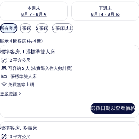
查看本週末 (8月 7 - 8月 9) 的供應情況
查看下週末 (8月 14 - 8月 16)
本週末
下週末
8月 7 - 8月 9
8月 14 - 8月 16
可
所有客房
1 張床
2 張床
3 張床以上
用
的
顯示 4 間客房 (共 4 間)
客
標準客房, 1 張標準雙人床 | 書桌、
顯
4
標準客房, 1 張標準雙人床
房
示
篩
12 平方公尺
標
選
可容納 2 人 (依實際入住人數計費)
準
條
1 張標準雙人床
客
件
免費無線上網
房,
更
更多資訊
1
多
張
標
選擇日期以查看價格
準
標
客
準
房,
標準客房, 多張床 | 書桌、遮光布/窗
顯
5
1
雙
標準客房, 多張床
示
張
人
13 平方公尺
標