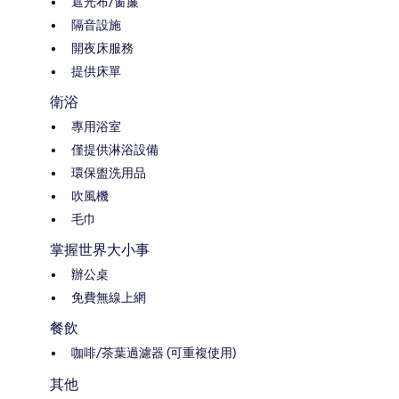
遮光布/窗簾
隔音設施
開夜床服務
提供床單
衛浴
專用浴室
僅提供淋浴設備
環保盥洗用品
吹風機
毛巾
掌握世界大小事
辦公桌
免費無線上網
餐飲
咖啡/茶葉過濾器 (可重複使用)
其他