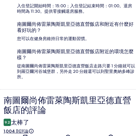
入住登記開始時間：15:00；入住登記結束時間：01:00。退房
時間為 11:30。提供零接觸退房服務。
南圖爾尚佈雷萊陶斯凱里亞德直營飯店和附近有什麼好
看好玩的？
您可以在健身房維持日常的運動習慣。
南圖爾尚佈雷萊陶斯凱里亞德直營飯店附近的環境怎麼
樣？
從南圖爾尚佈雷萊陶斯凱里亞德直營飯店走路只要 1 分鐘就可以
到羅亞爾河谷城堡群，另外走 20 分鐘還可以到聖里奧納多峰診
所。
南圖爾尚佈雷萊陶斯凱里亞德直營
評
飯店的評論
論
太棒了
9.2
1,004 則評論