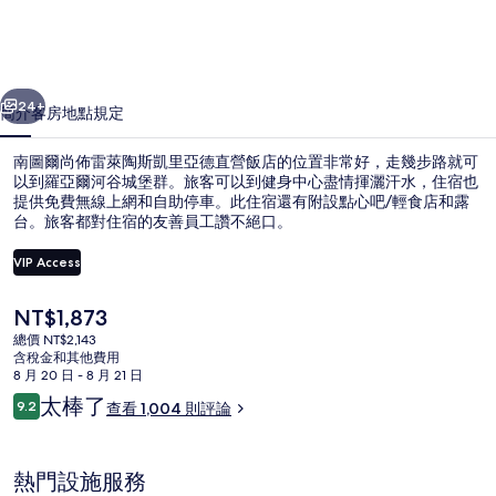
雷
萊
一個
下一個
陶
24+
簡介
客房
地點
規定
斯
南圖爾尚佈雷萊陶斯凱里亞德直營飯店的位置非常好，走幾步路就可
凱
以到羅亞爾河谷城堡群。旅客可以到健身中心盡情揮灑汗水，住宿也
提供免費無線上網和自助停車。此住宿還有附設點心吧/輕食店和露
里
台。旅客都對住宿的友善員工讚不絕口。
亞
VIP Access
德
直
目
NT$1,873
前
總價 NT$2,143
標準客房, 2 張單人床 | 書桌、遮光布
營
的
含稅金和其他費用
價
8 月 20 日 - 8 月 21 日
飯
格
評
太棒了
9.2
查看 1,004 則評論
是
9.2 分，滿分 10 分，
店
論
NT$1,873
的
熱門設施服務
相