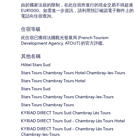
由於國家法規的限制，在此住宿所進行的現金交易不得超過
EUR1000。如需進一步資訊，請利用預訂確認電子郵件上的
電話向住宿查詢。
住宿等級
此住宿已獲得法國觀光發展局 (French Tourism
Development Agency, ATOUT) 的官方評鑑。
其他名稱
Hôtel Stars Sud
Stars Tours Chambray Tours Hotel Chambray-les-Tours
Stars Tours Chambray Tours Hotel
Stars Tours Sud
Stars Tours Chambray Tours Chambray-les-Tours
Stars Tours Chambray Tours
KYRIAD DIRECT Tours Sud Chambray Lès Tours
KYRIAD DIRECT Tours Sud - Chambray Lès Tours Hotel
KYRIAD DIRECT Tours Sud - Chambray Lès Tours
Chambray-les-Tours