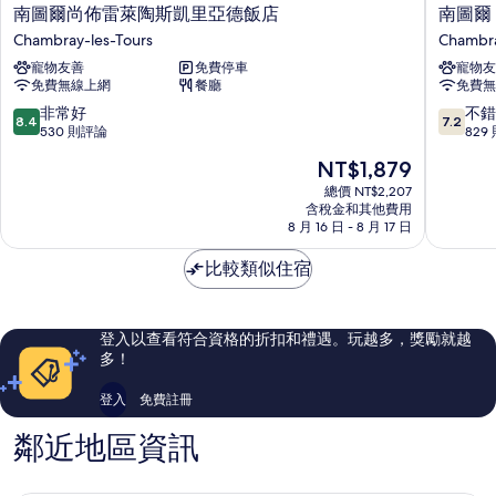
南
南
南圖爾尚佈雷萊陶斯凱里亞德飯店
南圖爾
圖
圖
Chambray-les-Tours
Chambra
爾
爾
寵物友善
免費停車
寵物友
尚
-
免費無線上網
餐廳
免費無
佈
圖
雷
爾
8.4
7.2
非常好
不錯
8.4
7.2
萊
錢
分，
分，
530 則評論
829
陶
佈
滿
滿
現
NT$1,879
斯
雷
分
分
在
凱
布
10
10
總價 NT$2,207
價
里
含稅金和其他費用
普
分，
分，
格
8 月 16 日 - 8 月 17 日
亞
瑞
非
不
為
德
米
常
錯
NT$1,879
比較類似住宿
飯
爾
好，
哦，
店
經
530
829
Chambray-
典
則
則
les-
飯
評
評
登入以查看符合資格的折扣和禮遇。玩越多，獎勵就越
Tours
店
論
論
多！
Chambr
les-
登入
免費註冊
Tours
鄰近地區資訊