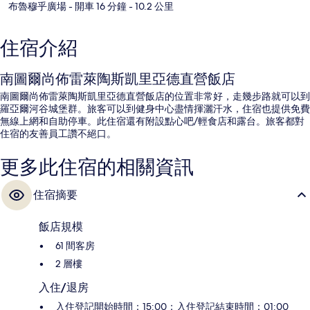
布魯穆乎廣場
- 開車 16 分鐘
- 10.2 公里
住宿介紹
南圖爾尚佈雷萊陶斯凱里亞德直營飯店
南圖爾尚佈雷萊陶斯凱里亞德直營飯店的位置非常好，走幾步路就可以到
羅亞爾河谷城堡群。旅客可以到健身中心盡情揮灑汗水，住宿也提供免費
無線上網和自助停車。此住宿還有附設點心吧/輕食店和露台。旅客都對
住宿的友善員工讚不絕口。
更多此住宿的相關資訊
住宿摘要
飯店規模
61 間客房
2 層樓
入住/退房
入住登記開始時間：15:00；入住登記結束時間：01:00