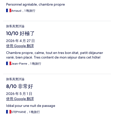
Personnel agréable, chambre propre
Arnaud，1 晚旅行
旅客真實評論
10/10 好極了
2026 年 4 月 27 日
使用 Google 翻譯
Chambre propre, calme, tout en tres bon état, petit déjeuner
varié, bien placé. Tres content de mon séjour dans cet hôtel
Jean-Pierre，1 晚旅行
旅客真實評論
8/10 非常好
2026 年 5 月 1 日
使用 Google 翻譯
Idéal pour une nuit de passage
STEPHANE，1 晚旅行