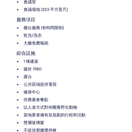
會議室
會議場地 (323 平方英尺)
服務項目
櫃台服務 (有時間限制)
乾洗/洗衣
大廳免費報紙
綜合設施
1 棟建築
建於 1980
露台
公共區域提供電視
健身中心
供應素食餐點
以人道方式對待圈養野生動物
當地業者擁有並規劃的行程和活動
雙層玻璃窗
不提供塑膠攪拌棒