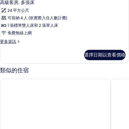
4
2
床
高級客房, 多張床
示
張
的
24 平方公尺
單
高
所
人
可容納 4 人 (依實際入住人數計費)
級
床
有
1 張標準雙人床和 2 張單人床
的
客
相
詳
免費無線上網
房,
情
片
更
更多資訊
多
多
張
高
選擇日期以查看價格
級
床
客
的
房,
類似的住宿
多
所
張
南圖爾尚佈雷萊陶斯凱里亞德飯店
南圖爾 
有
床
的
相
詳
片
情