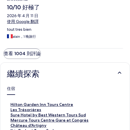
10/10 好極了
2026 年 4 月 11 日
使用 Google 翻譯
tout tres bien
alain，1 晚旅行
查看 1004 則評論
繼續探索
住宿
H
Hilton Garden Inn Tours Centre
i
L
Les Trésorières
l
e
S
Sure Hotel by Best Western Tours Sud
t
s
u
M
Mercure Tours Centre Gare et Congrès
o
T
r
e
C
Château d'Artigny