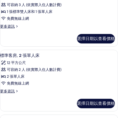
標
床
準
可容納 3 人 (依實際入住人數計費)
準
雙
的
1 張標準雙人床和 1 張單人床
人
客
所
床
免費無線上網
房,
的
有
更
更多資訊
詳
多
多
相
情
張
標
片
選擇日期以查看價格
準
床
客
的
房,
標準客房, 2 張單人床 | 書桌、遮光布
顯
6
多
標準客房, 2 張單人床
所
示
張
有
12 平方公尺
床
標
的
相
可容納 2 人 (依實際入住人數計費)
準
詳
片
2 張單人床
情
客
免費無線上網
房,
更
更多資訊
2
多
張
標
選擇日期以查看價格
準
單
客
人
房,
高級客房, 多張床 | 書桌、遮光布/窗
顯