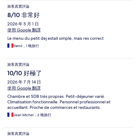
旅客真實評論
8/10 非常好
2026 年 5 月 1 日
使用 Google 翻譯
Le menu du petit dej estait simple, mais res correct
Yamil，1 晚旅行
旅客真實評論
10/10 好極了
2026 年 7 月 14 日
使用 Google 翻譯
Chambre et SDB très propres. Petit-déjeuner varié.
Climatisation fonctionnelle. Personnel professionnel et
accueillant. Proche de commerces et restaurants.
Jean Michel，2 晚旅行
旅客真實評論