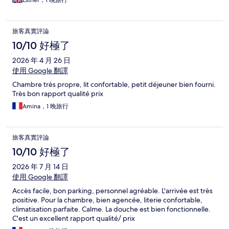
Esther，1 晚旅行
旅客真實評論
10/10 好極了
2026 年 4 月 26 日
使用 Google 翻譯
Chambre très propre, lit confortable, petit déjeuner bien fourni.
Très bon rapport qualité prix
Amina，1 晚旅行
旅客真實評論
10/10 好極了
2026 年 7 月 14 日
使用 Google 翻譯
Accès facile, bon parking, personnel agréable. L'arrivée est très
positive. Pour la chambre, bien agencée, literie confortable,
climatisation parfaite. Calme. La douche est bien fonctionnelle.
C'est un excellent rapport qualité/ prix