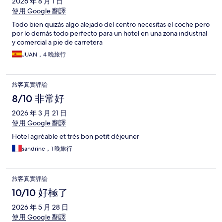
2026 年 8 月 1 日
使用 Google 翻譯
Todo bien quizás algo alejado del centro necesitas el coche pero
por lo demás todo perfecto para un hotel en una zona industrial
y comercial a pie de carretera
JUAN，4 晚旅行
旅客真實評論
8/10 非常好
2026 年 3 月 21 日
使用 Google 翻譯
Hotel agréable et très bon petit déjeuner
sandrine，1 晚旅行
旅客真實評論
10/10 好極了
2026 年 5 月 28 日
使用 Google 翻譯