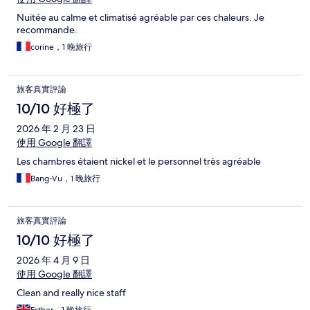
Nuitée au calme et climatisé agréable par ces chaleurs. Je
recommande.
corine，1 晚旅行
旅客真實評論
10/10 好極了
2026 年 2 月 23 日
使用 Google 翻譯
Les chambres étaient nickel et le personnel très agréable
Bang-Vu，1 晚旅行
旅客真實評論
10/10 好極了
2026 年 4 月 9 日
使用 Google 翻譯
Clean and really nice staff