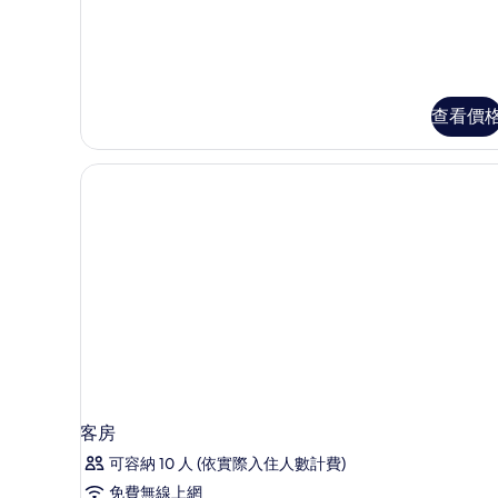
Grand
Pool
Villa
的
詳
查看價
情
客房
可容納 10 人 (依實際入住人數計費)
免費無線上網