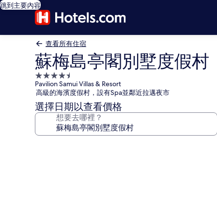
跳到主要內容
查看所有住宿
蘇梅島亭閣別墅度假村
4.5
Pavilion Samui Villas & Resort
星
高級的海濱度假村，設有Spa並鄰近拉邁夜市
級
選擇日期以查看價格
住
想要去哪裡？
宿
蘇
梅
島
亭
閣