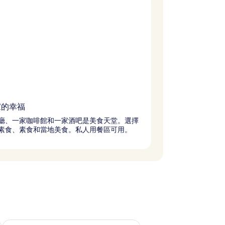
家的幸福
廳、一家咖啡館和一家酒吧是美食天堂。選擇
素食、素食和當地美食。私人用餐區可用。
況
查看下週末 (8月 21 - 8月 23) 的供應情況