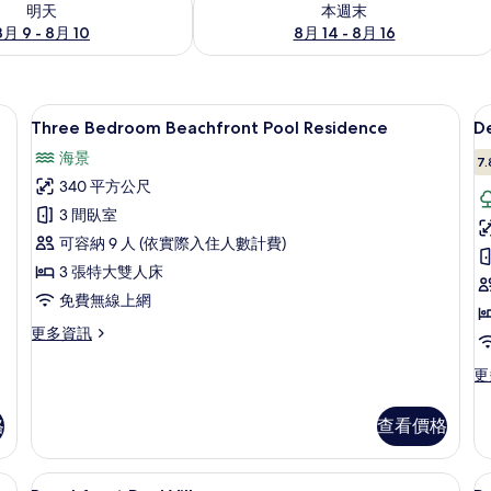
明天
本週末
8月 9 - 8月 10
8月 14 - 8月 16
 | 花園景
Three Bedroom Beachfront Pool Re
顯
17
Three Bedroom Beachfront Pool Residence
De
示
海景
7.
Three
D
340 平方公尺
Bedroom
B
3 間臥室
Beachfront
S
可容納 9 人 (依實際入住人數計費)
Pool
Residence
3 張特大雙人床
的
免費無線上網
所
更
更多資訊
多
有
Three
更
更
相
Bedroom
多
片
Beachfront
De
格
查看價格
Pool
Ba
Residence
Su
的
的
oom | 私人游泳池
Beachfront Pool Villa | 海灘/海景
顯
詳