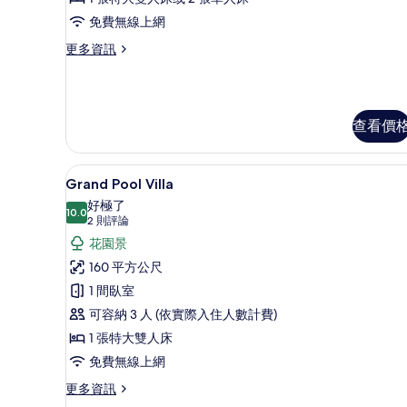
Resort
免費無線上網
的
更
更多資訊
所
多
Deluxe
有
Jacuzzi
相
Suite
查看價
Opposite
片
Main
Resort
Grand Pool Villa | 花園景
顯
的
8
Grand Pool Villa
詳
示
好極了
情
10.0
Grand
10.0 分，滿分 10 分
(2
2 則評論
Pool
則
花園景
評
Villa
160 平方公尺
論)
的
1 間臥室
所
可容納 3 人 (依實際入住人數計費)
有
1 張特大雙人床
相
免費無線上網
片
更
更多資訊
多