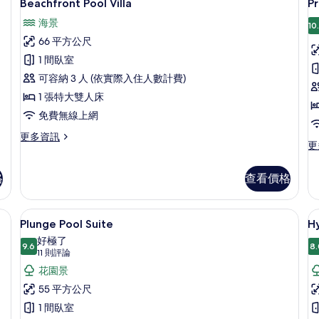
8
詳
Beachfront Pool Villa
Pr
情
示
情
海景
10
Beachfront
P
66 平方公尺
Pool
P
1 間臥室
Villa
Vi
可容納 3 人 (依實際入住人數計費)
的
1 張特大雙人床
所
免費無線上網
有
相
更
更多資訊
更
更
多
片
多
Beachfront
Pr
Pool
格
查看價格
Po
Villa
Vi
的
的
詳
posite Main Resort | 高級寢具、Select Comfort 床墊、客房內保險箱、書桌
Plunge Pool Suite | 高級寢具、Se
顯
8
詳
Plunge Pool Suite
Hy
情
示
情
好極了
9.6
8.
Plunge
H
9.6 分，滿分 10 分
(11
11 則評論
Pool
則
P
花園景
評
Suite
Vi
55 平方公尺
論)
的
1 間臥室