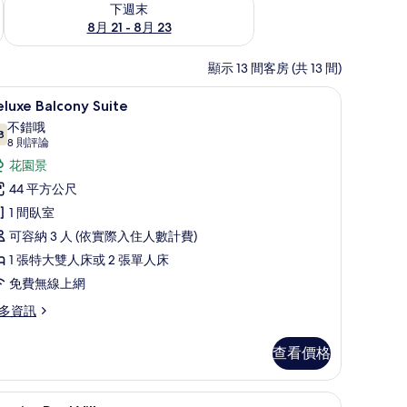
下週末
8月 21 - 8月 23
顯示 13 間客房 (共 13 間)
sidence | 海灘/海景
Deluxe Balcony Suite | 高級寢具、Selec
顯
7
luxe Balcony Suite
示
不錯哦
8
eluxe
7.8 分，滿分 10 分
(8
8 則評論
alcony
則
花園景
評
uite
44 平方公尺
論)
的
1 間臥室
所
可容納 3 人 (依實際入住人數計費)
有
1 張特大雙人床或 2 張單人床
相
免費無線上網
片
多資訊
luxe
查看價格
lcony
ite
Premier Pool Villa | 私人游泳池
顯