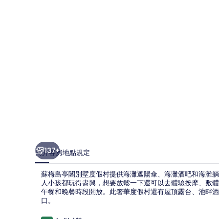
別
墅
度
假
村
的
相
片
集
137+
簡介
客房
地點
規定
蘇梅島亭閣別墅度假村提供海灘遮陽傘、海灘酒吧和海灘躺
人小孩都玩得盡興，想要放鬆一下還可以去體驗按摩、敷體療程和臉部
午餐和晚餐時段開放。此奢華度假村還有屋頂露台、池畔酒
口。