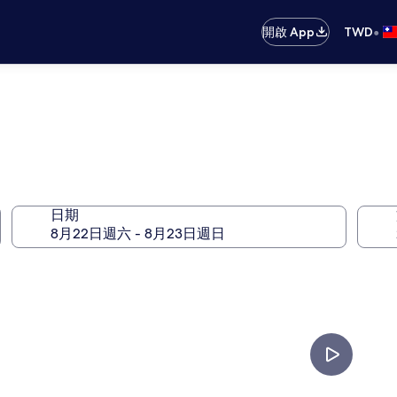
•
開啟 App
TWD
日期