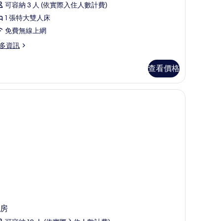
所
可容納 3 人 (依實際入住人數計費)
有
1 張特大雙人床
相
免費無線上網
片
多資訊
dro
查看價格
ol
lla
房