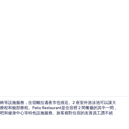
旅遊達人影片 -
椅等設施服務，住宿離拉邁夜市也很近。2 座室外游泳池可以讓大
療程。Patio Restaurant是住宿裡 2 間餐廳的其中一間，
吧和健身中心等特色設施服務。旅客都對住宿的友善員工讚不絕
外觀