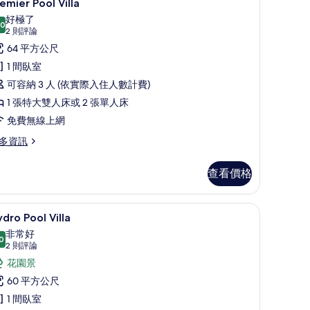
7
emier Pool Villa
示
好極了
.0
remier
10.0 分，滿分 10 分
(2
2 則評論
ool
則
64 平方公尺
評
lla
1 間臥室
論)
的
可容納 3 人 (依實際入住人數計費)
所
1 張特大雙人床或 2 張單人床
有
免費無線上網
相
多資訊
片
emier
查看價格
ol
lla
lect Comfort 床墊、客房內保險箱、書桌
Hydro Pool Villa | 私人游泳池
顯
8
dro Pool Villa
示
非常好
0
ydro
8.0 分，滿分 10 分
(2
2 則評論
ool
則
花園景
評
lla
60 平方公尺
論)
的
1 間臥室