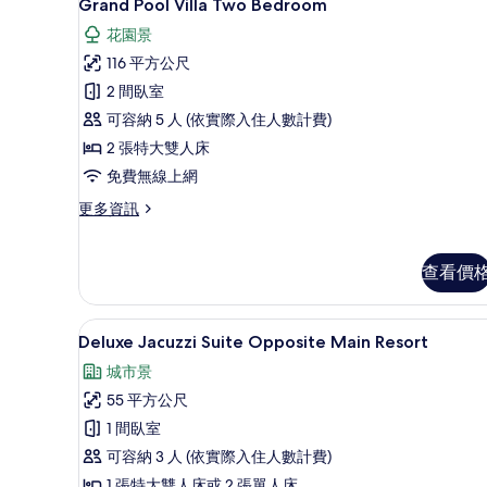
10
Grand Pool Villa Two Bedroom
示
花園景
Grand
116 平方公尺
Pool
2 間臥室
Villa
可容納 5 人 (依實際入住人數計費)
Two
Bedroom
2 張特大雙人床
的
免費無線上網
所
更
更多資訊
多
有
Grand
相
Pool
查看價
片
Villa
Two
Bedroom
Deluxe Jacuzzi Suite Op
顯
7
Deluxe Jacuzzi Suite Opposite Main Resort
的
示
詳
城市景
情
Deluxe
55 平方公尺
Jacuzzi
1 間臥室
Suite
可容納 3 人 (依實際入住人數計費)
Opposite
Main
1 張特大雙人床或 2 張單人床