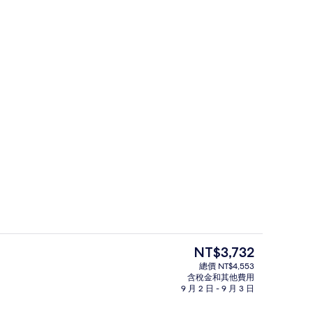
位於海灘上、白沙、躺椅、遮陽傘
 提交者：Hotel Critic
目
NT$3,732
前
總價 NT$4,553
的
含稅金和其他費用
位於海灘上、白沙、躺椅、遮陽傘
價
9 月 2 日 - 9 月 3 日
格
是