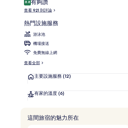
評
有夠讚
8.8
8.8 分，滿分 10 分，
論
查看 921 則評論
Three Bedro
熱門設施服務
游泳池
機場接送
免費無線上網
查看全部
主要設施服務
(12)
有家的溫度
(6)
這間旅宿的魅力所在