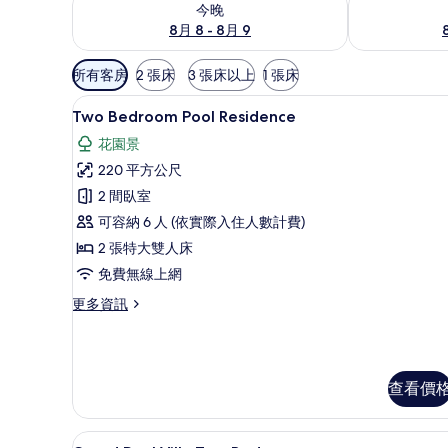
今晚
8月 8 - 8月 9
可
所有客房
2 張床
3 張床以上
1 張床
用
Two Bedroom Pool Residence
顯
的
16
Two Bedroom Pool Residence
示
客
花園景
房
Two
220 平方公尺
篩
Bedroom
2 間臥室
選
Pool
條
可容納 6 人 (依實際入住人數計費)
Residence
件
的
2 張特大雙人床
所
免費無線上網
有
更
更多資訊
多
相
Two
片
Bedroom
Pool
查看價
Residence
的
詳
Grand Pool Villa Two Bedr
顯
情