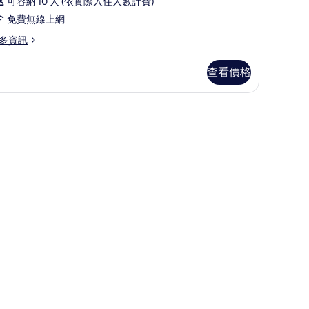
可容納 10 人 (依實際入住人數計費)
免費無線上網
多資訊
查看價格