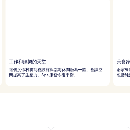
工作和娛樂的天堂
美食
這個度假村將商務設施與臨海休閒融為一體。會議空
兩家餐
間提高了生產力。Spa 服務恢復平衡。
包括純
9 - 8月 10) 的供應情況
查看本週末 (8月 14 - 8月 16) 的供應情