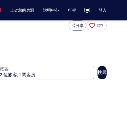
上架您的房源
說明中心
行程
登入
分享
儲存
旅客
搜尋