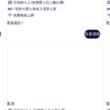
所
可容納 3 人 (依實際入住人數計費)
有
1 張特大雙人床或 2 張單人床
相
免費無線上網
片
更
更
更多資訊
更
多
多
Plunge
Hy
格
查看價格
Pool
Po
Suite
Vi
的
的
詳
詳
情
情
客房
客